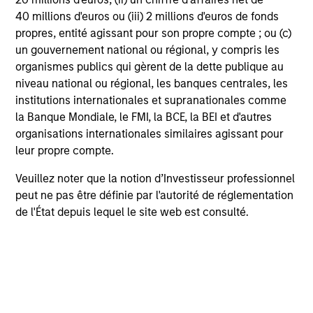
Value
(TR) depuis l’origine jusqu’au 23 septembre
40 millions d'euros ou (iii) 2 millions d'euros de fonds
2025, puis de
l’indice MSCI USA Value (NR)
. Ce
propres, entité agissant pour son propre compte ; ou (c)
changement d’indice vise à mieux refléter la
un gouvernement national ou régional, y compris les
situation des investisseurs non américains.
organismes publics qui gèrent de la dette publique au
niveau national ou régional, les banques centrales, les
Un indice de référence global a été utilisé en
institutions internationales et supranationales comme
raison du changement d’indice intervenu au cours
la Banque Mondiale, le FMI, la BCE, la BEI et d'autres
organisations internationales similaires agissant pour
de la période de reporting présentée.
leur propre compte.
Les
frais courants
reflètent les payements et frais
engagés lors du fonctionnement du fonds et sont déduits
Veuillez noter que la notion d’Investisseur professionnel
des actifs du fonds pour la période. Ils incluent les
peut ne pas être définie par l'autorité de réglementation
commissions et frais de gestion, dépôt et
de l'État depuis lequel le site web est consulté.
d’administration.
Performances calendaires