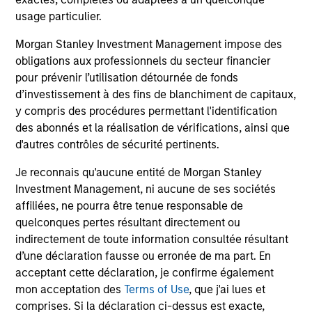
Caractéristiques du fonds
usage particulier.
Morgan Stanley Investment Management impose des
obligations aux professionnels du secteur financier
pour prévenir l’utilisation détournée de fonds
d’investissement à des fins de blanchiment de capitaux,
y compris des procédures permettant l'identification
des abonnés et la réalisation de vérifications, ainsi que
d'autres contrôles de sécurité pertinents.
V.L. et Performance
Je reconnais qu'aucune entité de Morgan Stanley
Investment Management, ni aucune de ses sociétés
Les performances passées ne sont pas un
affiliées, ne pourra être tenue responsable de
indicateur fiable des résultats futurs. Les
quelconques pertes résultant directement ou
rendements peuvent augmenter ou diminuer en
indirectement de toute information consultée résultant
raison des fluctuations de change. Tous les
d’une déclaration fausse ou erronée de ma part. En
acceptant cette déclaration, je confirme également
calculs des données de performance sont basés
mon acceptation des
Terms of Use
, que j'ai lues et
sur une comparaison de la VL, sont exprimés nets
comprises. Si la déclaration ci-dessus est exacte,
de frais et ne prennent pas en compte les