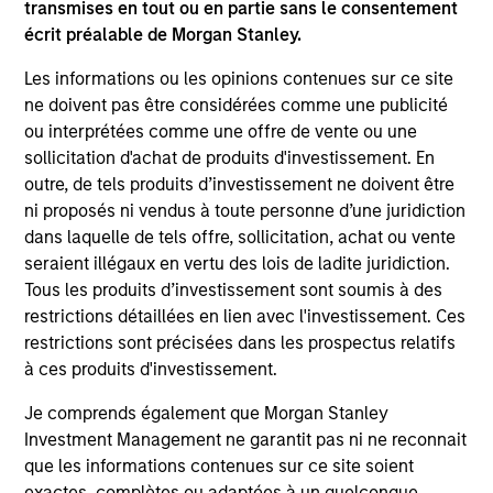
transmises en tout ou en partie sans le consentement
ainsi développé une bibliothèque numérique
écrit préalable de Morgan Stanley.
exclusive, appelée « Exercices de Portefeuille ».
Plutôt à contre-courant, ceux-ci sont orientés vers
Les informations ou les opinions contenues sur ce site
ne doivent pas être considérées comme une publicité
l'action et visent à favoriser l’apparition de
ou interprétées comme une offre de vente ou une
nouvelles idées. Notre recherche ESG bottom-up
sollicitation d'achat de produits d'investissement. En
fondamentale nous permet de créer une stratégie
outre, de tels produits d’investissement ne doivent être
composée de 25-45 entreprises qui cherche à
ni proposés ni vendus à toute personne d’une juridiction
offrir une exposition cohérente au secteur de la «
dans laquelle de tels offre, sollicitation, achat ou vente
value » sans compromettre la qualité.
seraient illégaux en vertu des lois de ladite juridiction.
Tous les produits d’investissement sont soumis à des
restrictions détaillées en lien avec l'investissement. Ces
La valeur des investissements et les revenus qui
restrictions sont précisées dans les prospectus relatifs
en découlent varieront et rien ne garantit que le
à ces produits d'investissement.
Fonds atteigne ses objectifs d’investissement.
Je comprends également que Morgan Stanley
Investment Management ne garantit pas ni ne reconnait
que les informations contenues sur ce site soient
exactes, complètes ou adaptées à un quelconque