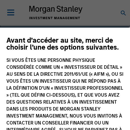
Avant d’accéder au site, merci de
US Value Fund
choisir l’une des options suivantes.
SI VOUS ÊTES UNE PERSONNE PHYSIQUE
CONSIDÉRÉE COMME UN « INVESTISSEUR DE DÉTAIL »
AU SENS DE LA DIRECTIVE 2011/61/UE (« AIFM »), OU SI
Communication Promotionnelle
VOUS ÊTES UN INVESTISSEUR QUI NE RÉPOND PAS À
LA DÉFINITION D’UN « INVESTISSEUR PROFESSIONNEL
Commentaire
» (TEL QUE DÉFINI CI-DESSOUS), ET QUE VOUS AVEZ
DES QUESTIONS RELATIVES À UN INVESTISSEMENT
Informations clés pour l’investisseur
DANS LES PRODUITS DE MORGAN STANLEY
(KID)
INVESTMENT MANAGEMENT, NOUS VOUS INVITONS À
CONTACTER UN CONSEILLER FINANCIER OU UN
INTERMÉDIAIRE AGRÉÉ. SI VOUS NE PARVENEZ PAS À