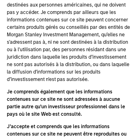
destinées aux personnes américaines, qui ne doivent
pas y accéder. Je comprends par ailleurs que les
Croissance à long terme de votre investissement.
informations contenues sur ce site peuvent concerner
certains produits gérés ou conseillés par des entités de
Approche d’investissement
Morgan Stanley Investment Management, qu’elles ne
s'adressent pas à, ni ne sont destinées à la distribution
ou à l'utilisation par, des personnes résidant dans une
Le fonds adopte une approche opportuniste et
juridiction dans laquelle les produits d’investissement
axée « value » en recherchant des entreprises de
ne sont pas autorisés à la distribution, ou dans laquelle
premier plan qui sont mal valorisées, n’ont pas la
la diffusion d'informations sur les produits
faveur du marché ou sont mal comprises, et qui se
d’investissement n'est pas autorisée.
négocient avec une décote par rapport à leur
Je comprends également que les informations
valeur intrinsèque. Nous privilégions les
contenues sur ce site ne sont adressées à aucune
entreprises présentant un rendement élevé sur le
partie autre qu’un investisseur professionnel dans le
capital investi, une discipline financière et un profil
pays où le site Web est consulté.
de flux de trésorerie disponible solide. L’équipe
J’accepte et comprends que les informations
reconnaît que des biais comportementaux sont
contenues sur ce site ne peuvent être reproduites ou
présents dans toutes les équipes de gestion. Elle a