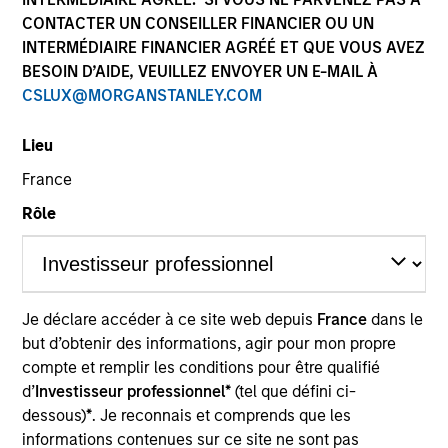
Ressources
CONTACTER UN CONSEILLER FINANCIER OU UN
INTERMÉDIAIRE FINANCIER AGRÉÉ ET QUE VOUS AVEZ
BESOIN D’AIDE, VEUILLEZ ENVOYER UN E-MAIL À
CSLUX@MORGANSTANLEY.COM
L’attention des investisseurs est
Lieu
attirée sur le fait que cet OPCVM
France
présente, au regard des attentes de
l’Autorité des marchés financiers, une
Rôle
communication disproportionnée sur
la prise en compte des critères
extrafinanciers dans sa gestion.
Je déclare accéder à ce site web depuis
France
dans le
but d’obtenir des informations, agir pour mon propre
Présentation générale
compte et remplir les conditions pour être qualifié
d’
Investisseur professionnel*
(tel que défini ci-
dessous)
*
. Je reconnais et comprends que les
informations contenues sur ce site ne sont pas
Objectif d’Investissement