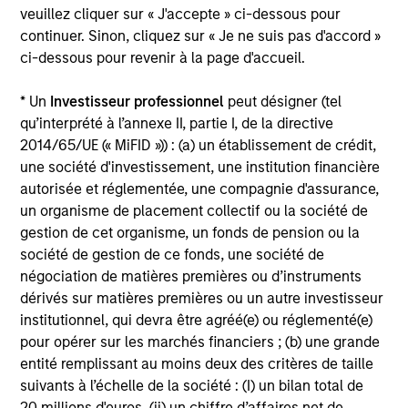
veuillez cliquer sur « J'accepte » ci-dessous pour
commissions et coûts relatifs à l’émission et au
continuer. Sinon, cliquez sur « Je ne suis pas d'accord »
rachat de parts. La source de toutes les données
ci-dessous pour revenir à la page d'accueil.
relatives aux performances et aux indices est
Morgan Stanley Investment Management.
Merci
* Un
Investisseur professionnel
peut désigner (tel
de
cliquer ici
pour obtenir des informations
qu’interprété à l’annexe II, partie I, de la directive
2014/65/UE (« MiFID »)) : (a) un établissement de crédit,
complémentaires sur les performances et autres
une société d'investissement, une institution financière
éléments importants, qui doivent être lus
autorisée et réglementée, une compagnie d'assurance,
attentivement.
un organisme de placement collectif ou la société de
gestion de cet organisme, un fonds de pension ou la
A compter du 2 décembre 2022, le fonds Morgan
société de gestion de ce fonds, une société de
Stanley Investment Funds US Value, étant
négociation de matières premières ou d’instruments
auparavant connu sous le nom de Eaton Vance
dérivés sur matières premières ou un autre investisseur
International (Ireland) US Value Fund, a adopté
institutionnel, qui devra être agréé(e) ou réglementé(e)
l'historique de performance du fonds existant.
pour opérer sur les marchés financiers ; (b) une grande
entité remplissant au moins deux des critères de taille
La performance de l’indice mixte indiquée est
suivants à l’échelle de la société : (I) un bilan total de
calculée en utilisant
l’indice Russell 1000
20 millions d'euros, (ii) un chiffre d’affaires net de