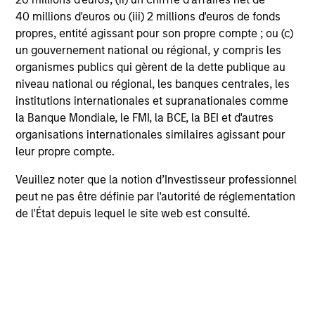
Performances calendaires
40 millions d'euros ou (iii) 2 millions d'euros de fonds
propres, entité agissant pour son propre compte ; ou (c)
un gouvernement national ou régional, y compris les
organismes publics qui gèrent de la dette publique au
niveau national ou régional, les banques centrales, les
institutions internationales et supranationales comme
Statistiques
la Banque Mondiale, le FMI, la BCE, la BEI et d'autres
organisations internationales similaires agissant pour
Au
leur propre compte.
Les statistiques de performances et de risques
Veuillez noter que la notion d’Investisseur professionnel
présentées sont calculées par rapport à l'indice diversifié
lorsqu'un indice est utilisé dans le calcul.
peut ne pas être définie par l'autorité de réglementation
de l'État depuis lequel le site web est consulté.
Historical Information