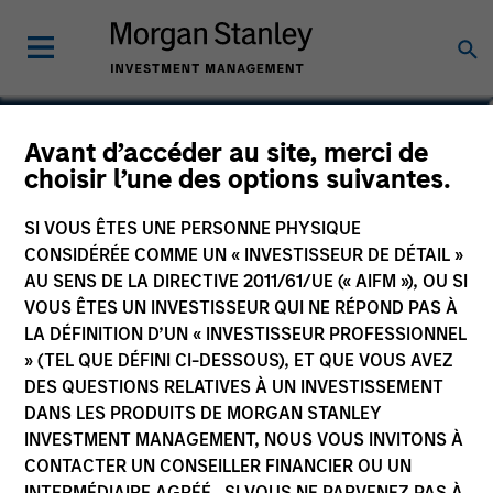
Avant d’accéder au site, merci de
European High Yield
choisir l’une des options suivantes.
Bond
SI VOUS ÊTES UNE PERSONNE PHYSIQUE
CONSIDÉRÉE COMME UN « INVESTISSEUR DE DÉTAIL »
AU SENS DE LA DIRECTIVE 2011/61/UE (« AIFM »), OU SI
VOUS ÊTES UN INVESTISSEUR QUI NE RÉPOND PAS À
LA DÉFINITION D’UN « INVESTISSEUR PROFESSIONNEL
Communication Promotionnelle
» (TEL QUE DÉFINI CI-DESSOUS), ET QUE VOUS AVEZ
DES QUESTIONS RELATIVES À UN INVESTISSEMENT
Commentaire
DANS LES PRODUITS DE MORGAN STANLEY
INVESTMENT MANAGEMENT, NOUS VOUS INVITONS À
Informations clés pour l’investisseur
CONTACTER UN CONSEILLER FINANCIER OU UN
(KID)
INTERMÉDIAIRE AGRÉÉ. SI VOUS NE PARVENEZ PAS À