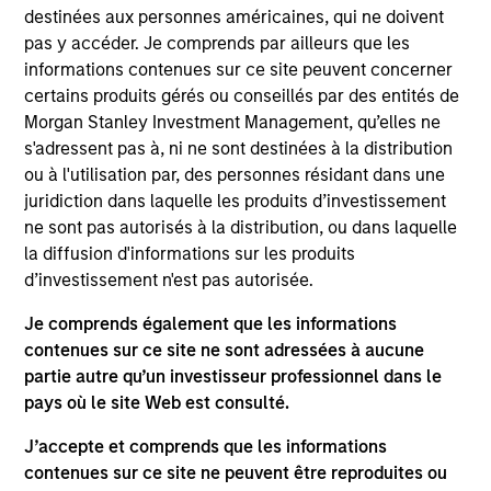
destinées aux personnes américaines, qui ne doivent
Objectif d’Investissement
pas y accéder. Je comprends par ailleurs que les
informations contenues sur ce site peuvent concerner
certains produits gérés ou conseillés par des entités de
Obtenir des revenus et la croissance à long terme
Morgan Stanley Investment Management, qu’elles ne
de votre investissement.
s'adressent pas à, ni ne sont destinées à la distribution
ou à l'utilisation par, des personnes résidant dans une
Approche d’investissement
juridiction dans laquelle les produits d’investissement
ne sont pas autorisés à la distribution, ou dans laquelle
la diffusion d'informations sur les produits
L’objectif d’investissement consiste à générer un
d’investissement n'est pas autorisée.
taux de rendement attrayant, exprimé en euros, en
investissant partout dans le monde,
Je comprends également que les informations
principalement dans des titres obligataires de
contenues sur ce site ne sont adressées à aucune
notation inférieure ou non notés émis par des
partie autre qu’un investisseur professionnel dans le
pays où le site Web est consulté.
gouvernements, des agences et des entreprises et
offrant un rendement supérieur à celui
J’accepte et comprends que les informations
généralement proposé par les titres de créances
contenues sur ce site ne peuvent être reproduites ou