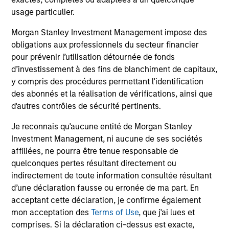
usage particulier.
V.L. et Performance
Morgan Stanley Investment Management impose des
obligations aux professionnels du secteur financier
Les performances passées ne sont pas un
pour prévenir l’utilisation détournée de fonds
indicateur fiable des résultats futurs. Les
d’investissement à des fins de blanchiment de capitaux,
y compris des procédures permettant l'identification
rendements peuvent augmenter ou diminuer en
des abonnés et la réalisation de vérifications, ainsi que
raison des fluctuations de change. Tous les
d'autres contrôles de sécurité pertinents.
calculs des données de performance sont basés
sur une comparaison de la VL, sont exprimés nets
Je reconnais qu'aucune entité de Morgan Stanley
de frais et ne prennent pas en compte les
Investment Management, ni aucune de ses sociétés
affiliées, ne pourra être tenue responsable de
commissions et coûts relatifs à l’émission et au
quelconques pertes résultant directement ou
rachat de parts. La source de toutes les données
indirectement de toute information consultée résultant
relatives aux performances et aux indices est
d’une déclaration fausse ou erronée de ma part. En
Morgan Stanley Investment Management.
Merci
acceptant cette déclaration, je confirme également
de
cliquer ici
pour obtenir des informations
mon acceptation des
Terms of Use
, que j'ai lues et
complémentaires sur les performances et autres
comprises. Si la déclaration ci-dessus est exacte,