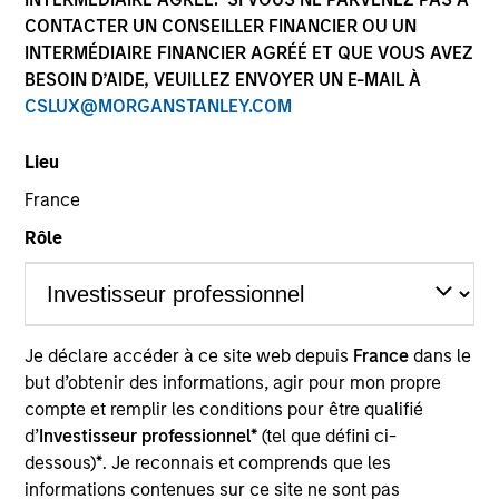
CONTACTER UN CONSEILLER FINANCIER OU UN
INTERMÉDIAIRE FINANCIER AGRÉÉ ET QUE VOUS AVEZ
Ressources
BESOIN D’AIDE, VEUILLEZ ENVOYER UN E-MAIL À
CSLUX@MORGANSTANLEY.COM
Lieu
L’attention des investisseurs est
France
attirée sur le fait que cet OPCVM
Rôle
présente, au regard des attentes de
l’Autorité des marchés financiers, une
communication disproportionnée sur
la prise en compte des critères
Je déclare accéder à ce site web depuis
France
dans le
extrafinanciers dans sa gestion.
but d’obtenir des informations, agir pour mon propre
compte et remplir les conditions pour être qualifié
d’
Investisseur professionnel*
(tel que défini ci-
Présentation générale
dessous)
*
. Je reconnais et comprends que les
informations contenues sur ce site ne sont pas