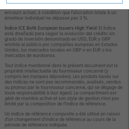
émetteurs à 3 %. Les composantes de l'indice sont
pondérées par la capitalisation, en fonction de leur
encours actuel, à condition que l'allocation totale à un
émetteur individuel ne dépasse pas 3 %.
Índice ICE BofA European Issuers High Yield
: El índice
está diseñado para seguir la evolución del crédito sin
grado de inversión denominado en USD, EUR y GBP
emitido al público por compañías europeas en Estados
Unidos, los mercados locales en GBP o en EUR o los
mercados de eurobonos.
Tout indice mentionné dans le présent document est la
propriété intellectuelle du fournisseur concerné (y
compris les marques déposées). Les produits basés sur
des indices ne sont pas recommandés, avalisés, vendus
ou promus par le fournisseur concerné, qui se dégage de
toute responsabilité à leur égard. Le compartiment est
géré de manière active et son style de gestion n’est pas
limité par la composition de l’indice de référence.
Un indice de référence composite a été utilisé en raison
d’un changement d’indice de référence au cours de la
période de référence indiquée.