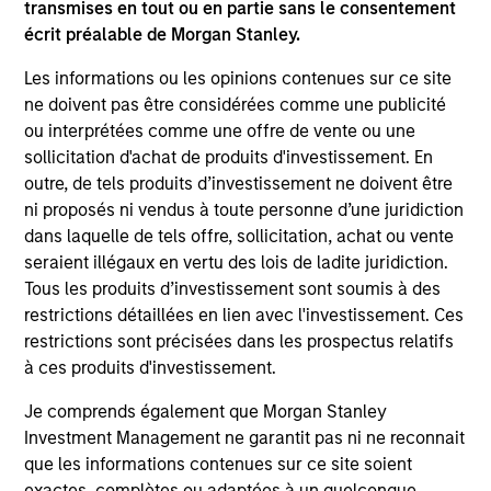
des quatre catégories de notation les plus élevées
transmises en tout ou en partie sans le consentement
de S&P ou de Moody's, libellés dans des devises
écrit préalable de Morgan Stanley.
européennes.
Les informations ou les opinions contenues sur ce site
ne doivent pas être considérées comme une publicité
ou interprétées comme une offre de vente ou une
La valeur des investissements et les revenus qui
sollicitation d'achat de produits d'investissement. En
en découlent varieront et rien ne garantit que le
outre, de tels produits d’investissement ne doivent être
Fonds atteigne ses objectifs d’investissement.
ni proposés ni vendus à toute personne d’une juridiction
dans laquelle de tels offre, sollicitation, achat ou vente
seraient illégaux en vertu des lois de ladite juridiction.
Tous les produits d’investissement sont soumis à des
Caractéristiques du fonds
restrictions détaillées en lien avec l'investissement. Ces
restrictions sont précisées dans les prospectus relatifs
à ces produits d'investissement.
Je comprends également que Morgan Stanley
Investment Management ne garantit pas ni ne reconnait
que les informations contenues sur ce site soient
exactes, complètes ou adaptées à un quelconque