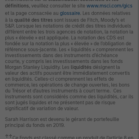
définitions
, veuillez consulter le site
www.msci.com/gics
et la page consacrée au
glossaire
. Les données relatives
à la
qualité des titres
sont issues de Fitch, Moody’s et
S&P. Lorsque les notations de crédit des titres individuels
diffèrent entre les trois agences de notation, la notation la
plus « élevée » est appliquée. La notation des CDS est
fondée sur la notation la plus « élevée » de l’obligation de
référence sous-jacente. Les « liquidités » comprennent les
investissements dans des instruments d’échéance
courte, y compris les investissements dans les fonds
Morgan Stanley Liquidity. Les
liquidités
désignent la
valeur des actifs pouvant être immédiatement convertis
en liquidités. Celles-ci comprennent les effets de
commerce, les opérations de change ouvertes, les bons
du Trésor et d'autres instruments à court terme. Ces
instruments sont considérés comme des liquidités, car ils
sont jugés liquides et ne présentent pas de risque
significatif de variation de valeur.
Sarah Harrison est devenu le gérant de portefeuille
principal du fonds en 2019.
♰♰
Ce Fonds est classé comme un produit de l’article 8 en