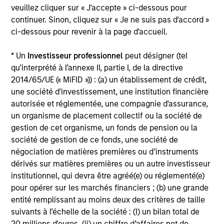
éléments importants, qui doivent être lus
veuillez cliquer sur « J'accepte » ci-dessous pour
attentivement.
continuer. Sinon, cliquez sur « Je ne suis pas d'accord »
ci-dessous pour revenir à la page d'accueil.
La performance de l'indice composite indiquée est
calculée en utilisant l'indice
ICE BofA European
* Un
Investisseur professionnel
peut désigner (tel
Issuers High Yield
depuis sa création jusqu'au 31
qu’interprété à l’annexe II, partie I, de la directive
2014/65/UE (« MiFID »)) : (a) un établissement de crédit,
juillet 2002,
l’indiceICE BofA European Currency
une société d'investissement, une institution financière
Constrained High Yield
jusqu’au 31 Mars 2009
et
autorisée et réglementée, une compagnie d'assurance,
l'indice ICE BofA European Currency High Yield
3%
un organisme de placement collectif ou la société de
Constrained Ex-Sub Financials
par la suite.
gestion de cet organisme, un fonds de pension ou la
société de gestion de ce fonds, une société de
Les
frais courants
reflètent les payements et frais
engagés lors du fonctionnement du fonds et sont déduits
négociation de matières premières ou d’instruments
des actifs du fonds pour la période. Ils incluent les
dérivés sur matières premières ou un autre investisseur
commissions et frais de gestion, dépôt et
institutionnel, qui devra être agréé(e) ou réglementé(e)
d’administration.
pour opérer sur les marchés financiers ; (b) une grande
entité remplissant au moins deux des critères de taille
suivants à l’échelle de la société : (I) un bilan total de
20 millions d'euros, (ii) un chiffre d’affaires net de