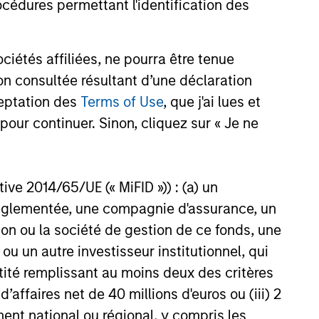
cédures permettant l'identification des
étés affiliées, ne pourra être tenue
n consultée résultant d’une déclaration
ceptation des
Terms of Use
, que j'ai lues et
nées de
pour continuer. Sinon, cliquez sur « Je ne
ent pas
es les
t.
Merci
ctive 2014/65/UE (« MiFID »)) : (a) un
ments
t réglementée, une compagnie d'assurance, un
on ou la société de gestion de ce fonds, une
u un autre investisseur institutionnel, qui
ntité remplissant au moins deux des critères
 d’affaires net de 40 millions d'euros ou (iii) 2
ent national ou régional, y compris les