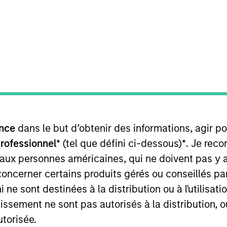
nérale
nce
dans le but d’obtenir des informations, agir p
c une faible corrélation avec les classes d'actifs tradit
professionnel*
(tel que défini ci-dessous)
*
. Je rec
 aux personnes américaines, qui ne doivent pas y 
concerner certains produits gérés ou conseillés p
 ne sont destinées à la distribution ou à l'utilisat
tissement ne sont pas autorisés à la distribution, o
rformance totale, assorti d’une potentielle faible corré
utorisée.
 d’une volatilité annualisée cible de 8 % sur le long ter