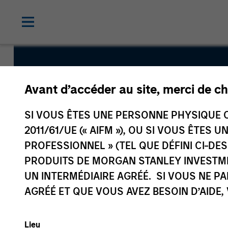
Systematic
Avant d’accéder au site, merci de ch
Alpha Fund
SI VOUS ÊTES UNE PERSONNE PHYSIQUE C
2011/61/UE (« AIFM »), OU SI VOUS ÊTES 
PROFESSIONNEL » (TEL QUE DÉFINI CI-DE
PRODUITS DE MORGAN STANLEY INVESTM
UN INTERMÉDIAIRE AGRÉÉ. SI VOUS NE P
AGRÉÉ ET QUE VOUS AVEZ BESOIN D’AIDE,
Présentation générale
Caractéri
fo
Lieu