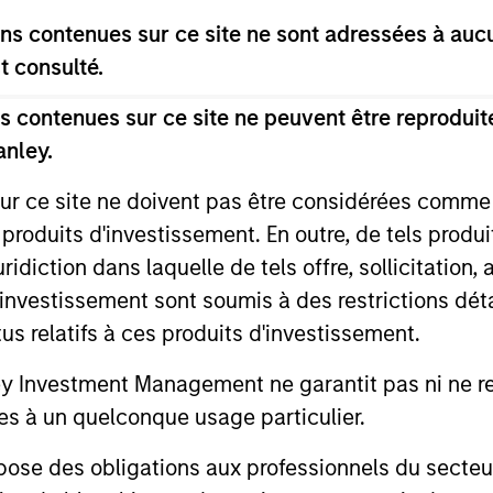
à un ensemble diversifié de stratégies d'investissement 
s contenues sur ce site ne sont adressées à aucun
 actions, des obligations, des équivalents de trésoreri
t consulté.
 contenues sur ce site ne peuvent être reproduite
anley.
us qui en découlent varieront et rien ne garantit que le
sur ce site ne doivent pas être considérées comm
 produits d'investissement. En outre, de tels produ
diction dans laquelle de tels offre, sollicitation,
d’investissement sont soumis à des restrictions dét
s du fonds
tus relatifs à ces produits d'investissement.
Investment Management ne garantit pas ni ne rec
es à un quelconque usage particulier.
 des obligations aux professionnels du secteur fi