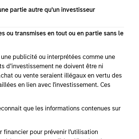
dans différentes classes d'actifs,
e partie autre qu’un investisseur
e, des devises et des matières premières
s ou transmises en tout ou en partie sans le
 Fonds atteigne ses objectifs
e une publicité ou interprétées comme une
its d’investissement ne doivent être ni
 achat ou vente seraient illégaux en vertu des
aillées en lien avec l'investissement. Ces
onnait que les informations contenues sur
nancier pour prévenir l’utilisation