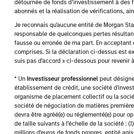
détournée de fonds d’investissement à des f
abonnés et la réalisation de vérifications, ai
V.L. et Perform
Je reconnais qu'aucune entité de Morgan Sta
responsable de quelconques pertes résultant
fausse ou erronée de ma part. En acceptant
Les performances passées ne sont pas un i
peuvent augmenter ou diminuer en raison 
comprises. Si la déclaration ci-dessus est ex
performance sont basés sur une comparais
suis pas d'accord » ci-dessous pour revenir à
en compte les commissions et coûts relatif
données relatives aux performances et a
* Un
Investisseur professionnel
peut désigner 
de
cliquer ici
pour obtenir des informatio
établissement de crédit, une société d'inves
importants, qui doivent être lus attentivem
organisme de placement collectif ou la socié
Les
frai
société de négociation de matières premières
engagés 
devra être agréé(e) ou réglementé(e) pour op
déduits 
incluent
de taille suivants à l’échelle de la société : (I
et d’adm
millions d'euros de fonds propres, entité ag