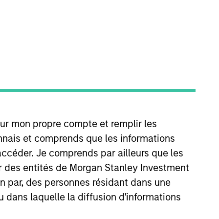
our mon propre compte et remplir les
ionnelles et une volatilité annualisée cible
onnais et comprends que les informations
accéder. Je comprends par ailleurs que les
ar des entités de Morgan Stanley Investment
ion par, des personnes résidant dans une
u dans laquelle la diffusion d'informations
lation avec les classes d'actifs
me. L'équipe de gestion cherche à atteindre