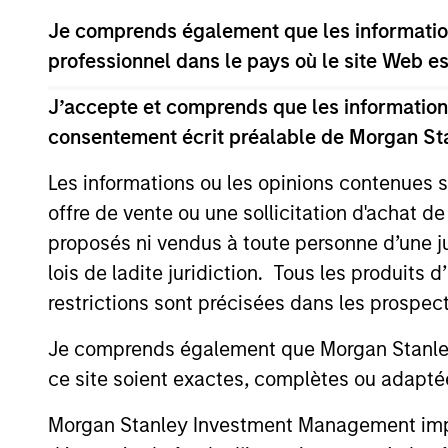
son objectif principalement en s'exposant 
Je comprends également que les information
directement ou indirectement, à savoir des
professionnel dans le pays où le site Web es
(uniquement de façon indirecte).
J’accepte et comprends que les informations
consentement écrit préalable de Morgan St
La valeur des investissements et les reven
Les informations ou les opinions contenues 
d’investissement.
offre de vente ou une sollicitation d'achat de
proposés ni vendus à toute personne d’une juri
lois de ladite juridiction. Tous les produits 
Caractéristique
restrictions sont précisées dans les prospec
Je comprends également que Morgan Stanley 
ce site soient exactes, complètes ou adapté
Morgan Stanley Investment Management impose