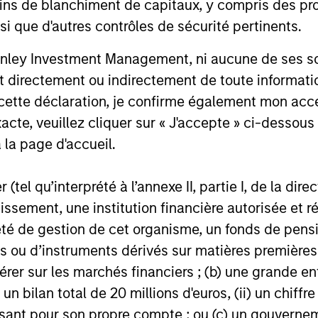
ins de blanchiment de capitaux, y compris des pro
nsi que d'autres contrôles de sécurité pertinents.
ance
nley Investment Management, ni aucune de ses soci
 directement ou indirectement de toute informatio
 cette déclaration, je confirme également mon ac
ndicateur fiable des résultats futurs. Les rendements
des fluctuations de change. Tous les calculs des don
acte, veuillez cliquer sur « J'accepte » ci-dessous 
on de la VL, sont exprimés nets de frais et ne prenn
 la page d'accueil.
s à l’émission et au rachat de parts. La source de tout
ux indices est Morgan Stanley Investment Managemen
(tel qu’interprété à l’annexe II, partie I, de la dire
ns complémentaires sur les performances et autres élé
tissement, une institution financière autorisée e
ent.
té de gestion de cet organisme, un fonds de pensi
s courants
reflètent les payements et frais
 ou d’instruments dérivés sur matières premières o
lors du fonctionnement du fonds et sont
érer sur les marchés financiers ; (b) une grande e
des actifs du fonds pour la période. Ils
 les commissions et frais de gestion, dépôt
) un bilan total de 20 millions d'euros, (ii) un chiffre
inistration.
issant pour son propre compte ; ou (c) un gouvernem