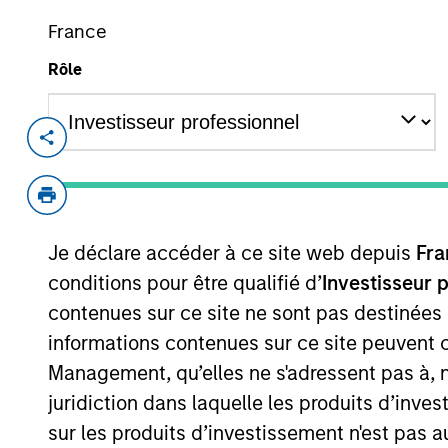
France
Rôle
Présentation gé
Objectif d’Investissement
Je déclare accéder à ce site web depuis
Fra
Offrir des rendements totaux attractifs, ave
conditions pour être qualifié d’
Investisseur 
de 8 %.
contenues sur ce site ne sont pas destinées
informations contenues sur ce site peuvent 
Approche d’investissement
Management, qu’elles ne s'adressent pas à, ni
juridiction dans laquelle les produits d’inves
Cherche à générer un niveau attractif de pe
sur les produits d’investissement n'est pas a
traditionnelles (obligations et actions) et