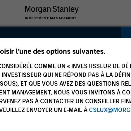
 Liquid
oisir l’une des options suivantes.
ONSIDÉRÉE COMME UN « INVESTISSEUR DE DÉTA
UN INVESTISSEUR QUI NE RÉPOND PAS À LA DÉFI
SSOUS), ET QUE VOUS AVEZ DES QUESTIONS RE
ENT MANAGEMENT, NOUS VOUS INVITONS À CO
ARVENEZ PAS À CONTACTER UN CONSEILLER FIN
 VEUILLEZ ENVOYER UN E-MAIL À
CSLUX@MORGA
stiques du
V.L. et Performance
Gérants du 
nds