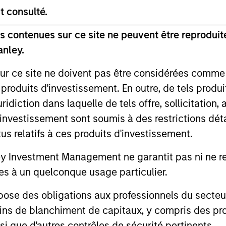
t consulté.
lies dans le monde entier qui bénéficient d'une taille
 contenues sur ce site ne peuvent être reproduite
 excellente réputation et d’avantages concurrentiels 
anley.
ployer le capital pour générer un fort retour sur invest
sur ce site ne doivent pas être considérées comm
nt.
 produits d'investissement. En outre, de tels produ
diction dans laquelle de tels offre, sollicitation,
us qui en découlent varieront et rien ne garantit que le
d’investissement sont soumis à des restrictions dét
tus relatifs à ces produits d'investissement.
Investment Management ne garantit pas ni ne rec
es à un quelconque usage particulier.
s du fonds
 des obligations aux professionnels du secteur fi
ins de blanchiment de capitaux, y compris des pro
nsi que d'autres contrôles de sécurité pertinents.