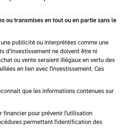
 efficiente. Nous recherchons des
s ou transmises en tout ou en partie sans le
durables avec une visibilité économique
issement, des bilans financiers solides,
e une publicité ou interprétées comme une
its d’investissement ne doivent être ni
 achat ou vente seraient illégaux en vertu des
 Fonds atteigne ses objectifs
aillées en lien avec l'investissement. Ces
onnait que les informations contenues sur
nancier pour prévenir l’utilisation
cédures permettant l'identification des