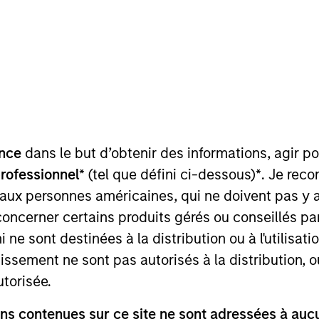
t attirée sur le fait que cet OPCVM prése
ers, une communication disproportionnée 
 gestion.
nce
dans le but d’obtenir des informations, agir p
nérale
professionnel*
(tel que défini ci-dessous)
*
. Je rec
 aux personnes américaines, qui ne doivent pas y 
concerner certains produits gérés ou conseillés p
 ne sont destinées à la distribution ou à l'utilisat
tissement ne sont pas autorisés à la distribution, o
sement.
utorisée.
s contenues sur ce site ne sont adressées à aucun