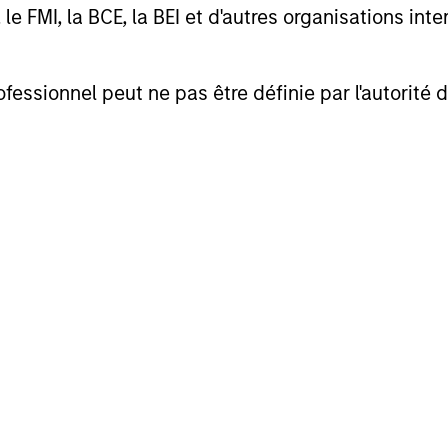
des actifs du fonds pour la période. Ils
FMI, la BCE, la BEI et d'autres organisations inter
 les commissions et frais de gestion, dépôt
inistration.
ofessionnel peut ne pas être définie par l'autorité 
res
rendement