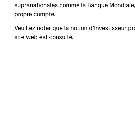
déduits 
supranationales comme la Banque Mondiale, le 
incluent
et d’adm
propre compte.
Veuillez noter que la notion d’Investisseur pr
site web est consulté.
Performances calendai
Profil de risque et de 
Loading