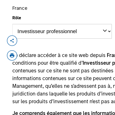
France
Rôle
L’attention des investisseurs es
l’Autorité des marchés financi
critères extrafinanciers dans sa
Je déclare accéder à ce site web depuis
Fra
Présentation gé
conditions pour être qualifié d’
Investisseur 
contenues sur ce site ne sont pas destinées
informations contenues sur ce site peuvent 
Objectif d’Investissement
Management, qu’elles ne s'adressent pas à, ni
juridiction dans laquelle les produits d’inves
Croissance à long terme de votre investis
sur les produits d’investissement n'est pas a
Je comprends également que les information
Approche d’investissement