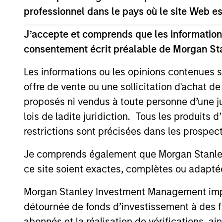
professionnel dans le pays où le site Web es
Nous recherchons des entreprises bien étab
J’accepte et comprends que les informations
entreprises que nous pensons dotées d'une
consentement écrit préalable de Morgan St
supérieure à la moyenne, la capacité de dé
Les informations ou les opinions contenues 
ainsi qu’un profil risque/rendement attraya
offre de vente ou une sollicitation d'achat de
proposés ni vendus à toute personne d’une juri
La valeur des investissements et les reven
lois de ladite juridiction. Tous les produits 
d’investissement.
restrictions sont précisées dans les prospec
Je comprends également que Morgan Stanley 
ce site soient exactes, complètes ou adapté
Caractéristique
Morgan Stanley Investment Management impose
détournée de fonds d’investissement à des f
abonnés et la réalisation de vérifications, ai