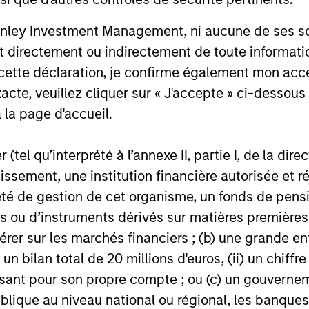
nley Investment Management, ni aucune de ses soci
 directement ou indirectement de toute informatio
 cette déclaration, je confirme également mon ac
ance
acte, veuillez cliquer sur « J'accepte » ci-dessous 
 la page d'accueil.
ndicateur fiable des résultats futurs. Les rendements
(tel qu’interprété à l’annexe II, partie I, de la dire
des fluctuations de change. Tous les calculs des don
tissement, une institution financière autorisée e
on de la VL, sont exprimés nets de frais et ne prenn
té de gestion de cet organisme, un fonds de pensi
s à l’émission et au rachat de parts. La source de tout
 ou d’instruments dérivés sur matières premières o
ux indices est Morgan Stanley Investment Managemen
érer sur les marchés financiers ; (b) une grande e
ns complémentaires sur les performances et autres élé
ent.
) un bilan total de 20 millions d'euros, (ii) un chiffre
issant pour son propre compte ; ou (c) un gouvernem
s courants
reflètent les payements et frais
lors du fonctionnement du fonds et sont
lique au niveau national ou régional, les banques c