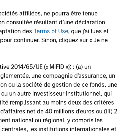
étés affiliées, ne pourra être tenue
n consultée résultant d’une déclaration
ceptation des
Terms of Use
, que j'ai lues et
pour continuer. Sinon, cliquez sur « Je ne
ctive 2014/65/UE (« MiFID »)) : (a) un
nées de
t réglementée, une compagnie d'assurance, un
ent pas
on ou la société de gestion de ce fonds, une
es les
u un autre investisseur institutionnel, qui
t.
Merci
ntité remplissant au moins deux des critères
ments
 d’affaires net de 40 millions d'euros ou (iii) 2
ent national ou régional, y compris les
entrales, les institutions internationales et