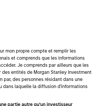
nte, au regard des attentes de
sur la prise en compte des
our mon propre compte et remplir les
onnais et comprends que les informations
accéder. Je comprends par ailleurs que les
ar des entités de Morgan Stanley Investment
ion par, des personnes résidant dans une
u dans laquelle la diffusion d'informations
e partie autre qu’un investisseur