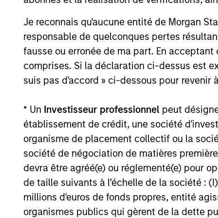
Je reconnais qu'aucune entité de Morgan Sta
responsable de quelconques pertes résultant
fausse ou erronée de ma part. En acceptant
V.L. et Perform
comprises. Si la déclaration ci-dessus est ex
suis pas d'accord » ci-dessous pour revenir à
Les performances passées ne sont pas un i
* Un
Investisseur professionnel
peut désigner 
peuvent augmenter ou diminuer en raison 
établissement de crédit, une société d'inves
performance sont basés sur une comparais
organisme de placement collectif ou la socié
en compte les commissions et coûts relatif
société de négociation de matières premières
données relatives aux performances et a
devra être agréé(e) ou réglementé(e) pour op
de
cliquer ici
pour obtenir des informatio
importants, qui doivent être lus attentivem
de taille suivants à l’échelle de la société : (I
millions d'euros de fonds propres, entité ag
Les
frai
engagés 
organismes publics qui gèrent de la dette pub