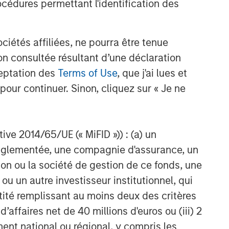
cédures permettant l'identification des
Idées liées
TALES FROM THE EMERGING WORLD
étés affiliées, ne pourra être tenue
From Electric Vehicles to
Humanoids: China’s Next
n consultée résultant d’une déclaration
Manufacturing Leap
ceptation des
Terms of Use
, que j'ai lues et
pour continuer. Sinon, cliquez sur « Je ne
TALES FROM THE EMERGING WORLD
Terms of Trade: The Quiet
Tailwind Behind Emerging
Market’s Comeback
ctive 2014/65/UE (« MiFID »)) : (a) un
t réglementée, une compagnie d'assurance, un
TALES FROM THE EMERGING WORLD
on ou la société de gestion de ce fonds, une
The Water Constraint
u un autre investisseur institutionnel, qui
ntité remplissant au moins deux des critères
 d’affaires net de 40 millions d'euros ou (iii) 2
ent national ou régional, y compris les