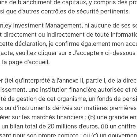
ins de blanchiment de capitaux, y compris des pro
nsi que d'autres contrôles de sécurité pertinents.
nley Investment Management, ni aucune de ses soci
 directement ou indirectement de toute informatio
 cette déclaration, je confirme également mon ac
acte, veuillez cliquer sur « J'accepte » ci-dessous 
 la page d'accueil.
(tel qu’interprété à l’annexe II, partie I, de la dire
tissement, une institution financière autorisée e
té de gestion de cet organisme, un fonds de pensi
 ou d’instruments dérivés sur matières premières o
érer sur les marchés financiers ; (b) une grande e
) un bilan total de 20 millions d'euros, (ii) un chiffre
issant pour son propre compte ; ou (c) un gouvernem