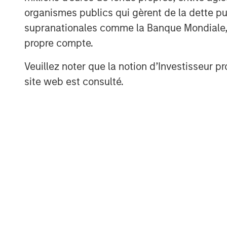
organismes publics qui gèrent de la dette pub
A
supranationales comme la Banque Mondiale, le 
propre compte.
Veuillez noter que la notion d’Investisseur pr
site web est consulté.
ARTICLE
TALES FR
WORLD
The MSIM
From E
Quantitative
Vehicl
Duration Strategy
Anton Heese and Matas Vala
Humano
Model: A Factor-
Humanoid 
explore the Quantitative
Next M
intersecti