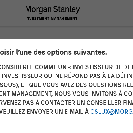
INSIGHTS
oisir l’une des options suivantes.
 Unleashes the Priv
ONSIDÉRÉE COMME UN « INVESTISSEUR DE DÉTA
UN INVESTISSEUR QUI NE RÉPOND PAS À LA DÉFI
SSOUS), ET QUE VOUS AVEZ DES QUESTIONS RE
ENT MANAGEMENT, NOUS VOUS INVITONS À CO
ARVENEZ PAS À CONTACTER UN CONSEILLER FIN
 VEUILLEZ ENVOYER UN E-MAIL À
CSLUX@MORGA