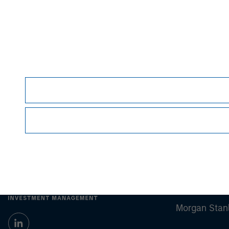
and may not necessarily come to pass. The vie
Management (MSIM) and its subsidiaries and affi
offers.
This material is a general communication, whic
sell specific securities, or to adopt any partic
individual investors.
Any charts and graphs provided are for illust
guarantee future results
.
Prior to making any investment decision, inve
important disclosures, refer to the
article
.
Morgan Stan
Morgan Stan