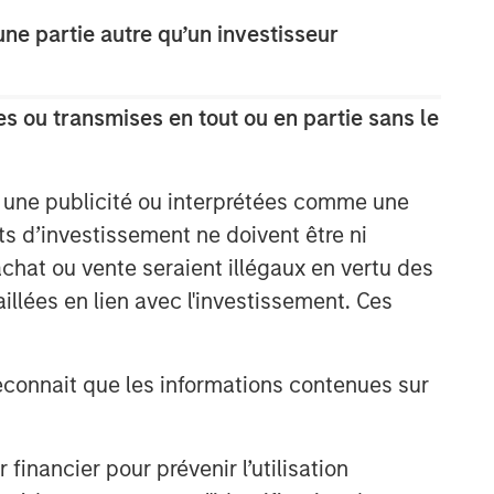
e partie autre qu’un investisseur
s ou transmises en tout ou en partie sans le
Équipe Actions Marchés
e une publicité ou interprétées comme une
Émergents
its d’investissement ne doivent être ni
 achat ou vente seraient illégaux en vertu des
The Emerging Markets Equity team
aillées en lien avec l'investissement. Ces
combines deep expertise and local
presence in global markets with an
integrated top-down and bottom-up
investment approach to invest in core
onnait que les informations contenues sur
and growth-oriented portfolios across
non-U.S. markets.
nancier pour prévenir l’utilisation