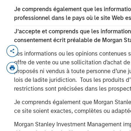
Je comprends également que les information
professionnel dans le pays où le site Web es
J’accepte et comprends que les informations
consentement écrit préalable de Morgan St
Faced with tariffs from its biggest tradin
Les informations ou les opinions contenues 
revolution promoting the private sector 
offre de vente ou une sollicitation d'achat de
reducing the size of the bureaucracy and 
proposés ni vendus à toute personne d’une juri
projects.
lois de ladite juridiction. Tous les produits 
restrictions sont précisées dans les prospec
Download “Vietnam Unleashes the Pr
Je comprends également que Morgan Stanley 
ce site soient exactes, complètes ou adapté
Morgan Stanley Investment Management impose