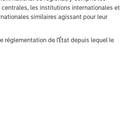
entrales, les institutions internationales et
nt
nationales similaires agissant pour leur
de réglementation de l'État depuis lequel le
NSILIENT OBSERVER
he Wisdom of
owds in Markets:
owd Behavior in
 review the wisdom of
ediction, Betting,
wds in the context of