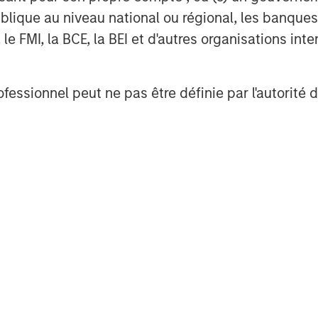
lique au niveau national ou régional, les banques c
nalyses mises en ava
FMI, la BCE, la BEI et d'autres organisations inter
ofessionnel peut ne pas être définie par l'autorité 
OM THE EMERGING
TRIMESTRIELLES
CO
The BEAT™ for Q3
T
lectric
2026 - August
Cr
es to
Cr
Use The BEAT™ as your
We
ids: China’s
Pr
robots sit at the
timely resource for the
cro
anufacturing
on of hardware, AI,