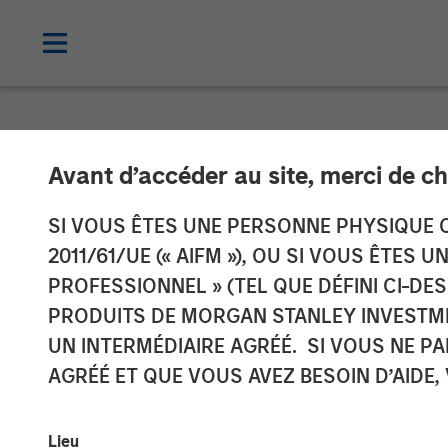
TALES FROM THE EMERGING WORLD
Avant d’accéder au site, merci de ch
Video: Vietnam
SI VOUS ÊTES UNE PERSONNE PHYSIQUE C
2011/61/UE (« AIFM »), OU SI VOUS ÊTES 
PROFESSIONNEL » (TEL QUE DÉFINI CI-DE
22 SEPTEMBRE 2025
PRODUITS DE MORGAN STANLEY INVESTM
UN INTERMÉDIAIRE AGRÉÉ. SI VOUS NE P
AGRÉÉ ET QUE VOUS AVEZ BESOIN D’AIDE,
Lieu