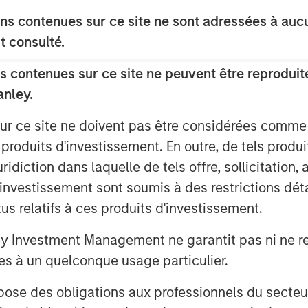
s contenues sur ce site ne sont adressées à aucun
t consulté.
 contenues sur ce site ne peuvent être reproduite
anley.
g partner, Vietnam is undergoing a quiet
sur ce site ne doivent pas être considérées comm
as the engine of economic growth,
 produits d'investissement. En outre, de tels produ
initiating massive infrastructure
diction dans laquelle de tels offre, sollicitation,
d’investissement sont soumis à des restrictions dét
tus relatifs à ces produits d'investissement.
ivate Sector”
Investment Management ne garantit pas ni ne rec
es à un quelconque usage particulier.
 des obligations aux professionnels du secteur fi