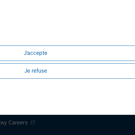
ws expressed do not reflect the opinions of all investment pe
liates (collectively the Firm”) and may not be reflected in all
h is not impartial, is for informational and educational purpo
ular investment strategy. Information does not address financial 
rative purposes only. Any performance quoted represents past 
J'accepte
stors should carefully review the strategy’s relevant offerin
Je refuse
ley
ley Careers