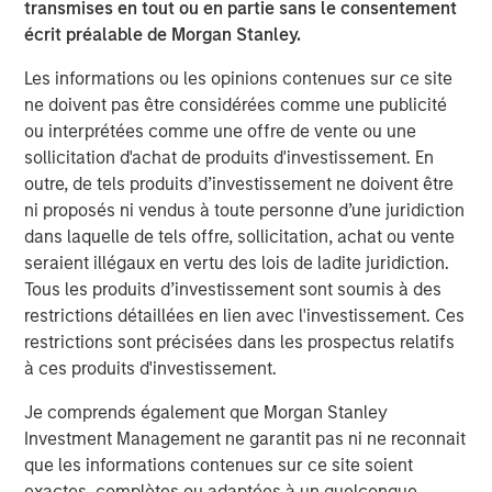
transmises en tout ou en partie sans le consentement
écrit préalable de Morgan Stanley.
TALES FROM THE EMERGING WORLD
Les informations ou les opinions contenues sur ce site
The Water Constraint
ne doivent pas être considérées comme une publicité
ou interprétées comme une offre de vente ou une
sollicitation d'achat de produits d'investissement. En
outre, de tels produits d’investissement ne doivent être
ni proposés ni vendus à toute personne d’une juridiction
dans laquelle de tels offre, sollicitation, achat ou vente
Analyses mises en avant
seraient illégaux en vertu des lois de ladite juridiction.
Tous les produits d’investissement sont soumis à des
restrictions détaillées en lien avec l'investissement. Ces
restrictions sont précisées dans les prospectus relatifs
à ces produits d'investissement.
Je comprends également que Morgan Stanley
Investment Management ne garantit pas ni ne reconnait
que les informations contenues sur ce site soient
exactes, complètes ou adaptées à un quelconque