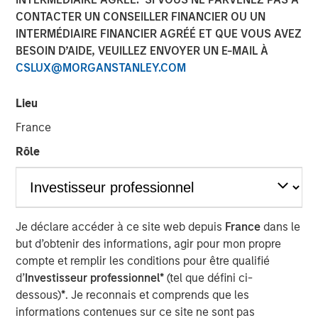
CONTACTER UN CONSEILLER FINANCIER OU UN
INTERMÉDIAIRE FINANCIER AGRÉÉ ET QUE VOUS AVEZ
BESOIN D’AIDE, VEUILLEZ ENVOYER UN E-MAIL À
Play
CSLUX@MORGANSTANLEY.COM
Lieu
Video
France
Rôle
The Middle East and North Africa (MENA) countries are
engaged in a flurry of activity to deliver on a series of
ambitious plans that will encourage strategic
investments, enact reforms and transform the region’s
economy.
Je déclare accéder à ce site web depuis
France
dans le
but d’obtenir des informations, agir pour mon propre
compte et remplir les conditions pour être qualifié
Download "Grand Visions: The New Face
d’
Investisseur professionnel*
(tel que défini ci-
of MENA"
dessous)
*
. Je reconnais et comprends que les
informations contenues sur ce site ne sont pas