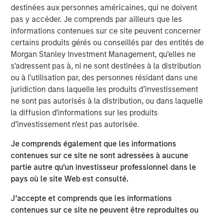
Équipe Actions Marchés Émergents
destinées aux personnes américaines, qui ne doivent
pas y accéder. Je comprends par ailleurs que les
The Emerging Markets Equity team combines deep
informations contenues sur ce site peuvent concerner
expertise and local presence in global markets with an
certains produits gérés ou conseillés par des entités de
integrated top-down and bottom-up investment approach
Morgan Stanley Investment Management, qu’elles ne
to invest in core and growth-oriented portfolios across
s'adressent pas à, ni ne sont destinées à la distribution
non-U.S. markets.
ou à l'utilisation par, des personnes résidant dans une
juridiction dans laquelle les produits d’investissement
ne sont pas autorisés à la distribution, ou dans laquelle
Idées liées
la diffusion d'informations sur les produits
TALES FROM THE EMERGING WORLD
d’investissement n'est pas autorisée.
From Electric Vehicles to Humanoids: China’s
Je comprends également que les informations
Next Manufacturing Leap
contenues sur ce site ne sont adressées à aucune
partie autre qu’un investisseur professionnel dans le
pays où le site Web est consulté.
TALES FROM THE EMERGING WORLD
J’accepte et comprends que les informations
Terms of Trade: The Quiet Tailwind Behind
contenues sur ce site ne peuvent être reproduites ou
Emerging Market’s Comeback