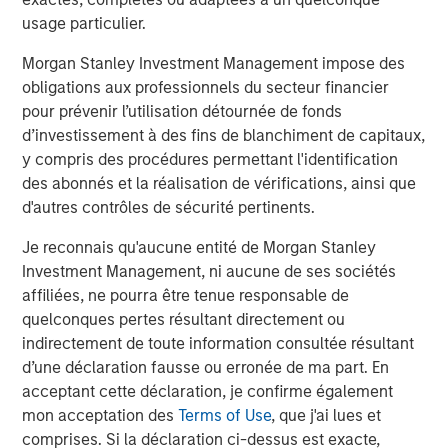
usage particulier.
Morgan Stanley Investment Management impose des
ARTICLE
A
obligations aux professionnels du secteur financier
pour prévenir l’utilisation détournée de fonds
Real Estate Midyear Outlook:
T
d’investissement à des fins de blanchiment de capitaux,
Constructive Amid Fluid Backdrop
St
y compris des procédures permettant l'identification
A
The current macroenvironment remains resilient
A
des abonnés et la réalisation de vérifications, ainsi que
despite elevated volatility and divergence across
Q
d'autres contrôles de sécurité pertinents.
markets. As inflation and energy prices keep
p
Je reconnais qu'aucune entité de Morgan Stanley
central banks hawkish, real estate continues to
i
Investment Management, ni aucune de ses sociétés
offer attractive relative value, supported by a
a
affiliées, ne pourra être tenue responsable de
25% repricing, durable income streams, and
r
quelconques pertes résultant directement ou
constrained supply. In this environment,
indirectement de toute information consultée résultant
diversified portfolios and selective asset-level
7 AOÛT 2026
5
d’une déclaration fausse ou erronée de ma part. En
investing remain critical.
acceptant cette déclaration, je confirme également
mon acceptation des
Terms of Use
, que j'ai lues et
comprises. Si la déclaration ci-dessus est exacte,