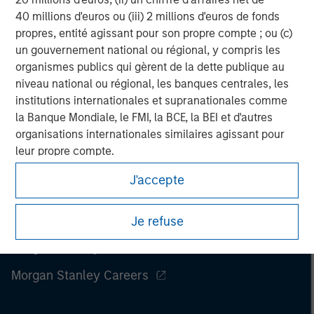
Prior to making any investment decision, investors should
40 millions d'euros ou (iii) 2 millions d'euros de fonds
carefully review the strategy’s relevant offering document.
Please read the full disclosures within ‘Tales From The Emerging
propres, entité agissant pour son propre compte ; ou (c)
World.’
un gouvernement national ou régional, y compris les
organismes publics qui gèrent de la dette publique au
niveau national ou régional, les banques centrales, les
institutions internationales et supranationales comme
la Banque Mondiale, le FMI, la BCE, la BEI et d'autres
organisations internationales similaires agissant pour
leur propre compte.
Veuillez noter que la notion d’Investisseur professionnel
J'accepte
peut ne pas être définie par l'autorité de réglementation
de l'État depuis lequel le site web est consulté.
Je refuse
Morgan Stanley
Morgan Stanley Careers