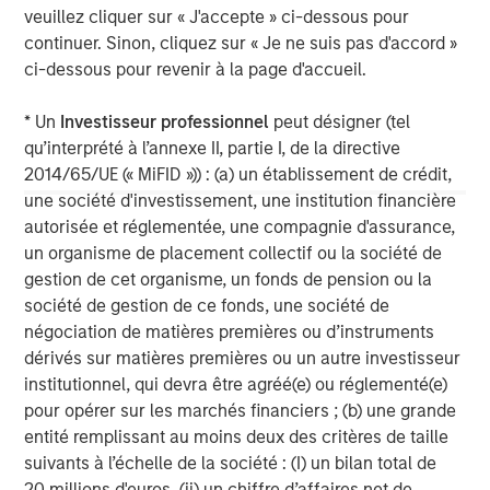
veuillez cliquer sur « J'accepte » ci-dessous pour
continuer. Sinon, cliquez sur « Je ne suis pas d'accord »
ci-dessous pour revenir à la page d'accueil.
IMPORTANT INFORMATION
* Un
Investisseur professionnel
peut désigner (tel
The views and opinions are those of the author as of the date of
qu’interprété à l’annexe II, partie I, de la directive
publication and are subject to change at any time due to market
or economic conditions and may not necessarily come to pass.
2014/65/UE (« MiFID »)) : (a) un établissement de crédit,
The views expressed do not reflect the opinions of all
une société d'investissement, une institution financière
investment personnel at Morgan Stanley Investment
autorisée et réglementée, une compagnie d'assurance,
Management (MSIM) and its subsidiaries and affiliates
(collectively the Firm”) and may not be reflected in all the
un organisme de placement collectif ou la société de
strategies and products that the Firm offers.
gestion de cet organisme, un fonds de pension ou la
This material is a general communication, which is not impartial,
société de gestion de ce fonds, une société de
is for informational and educational purposes only, not a
négociation de matières premières ou d’instruments
recommendation to purchase or sell specific securities, or to
adopt any particular investment strategy. Information does not
dérivés sur matières premières ou un autre investisseur
address financial objectives, situation, or specific needs of
institutionnel, qui devra être agréé(e) ou réglementé(e)
individual investors.
pour opérer sur les marchés financiers ; (b) une grande
Any charts and graphs provided are for illustrative purposes
entité remplissant au moins deux des critères de taille
only. Any performance quoted represents past performance
.
suivants à l’échelle de la société : (I) un bilan total de
Past performance does not guarantee future results
.
20 millions d'euros, (ii) un chiffre d’affaires net de