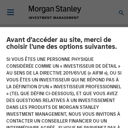
Avant d’accéder au site, merci de
TALES FROM THE EMERGING WORLD
INSIGHTS
choisir l’une des options suivantes.
Video: Grand Visions - The
SI VOUS ÊTES UNE PERSONNE PHYSIQUE
CONSIDÉRÉE COMME UN « INVESTISSEUR DE DÉTAIL »
New Face of MENA
AU SENS DE LA DIRECTIVE 2011/61/UE (« AIFM »), OU SI
VOUS ÊTES UN INVESTISSEUR QUI NE RÉPOND PAS À
LA DÉFINITION D’UN « INVESTISSEUR PROFESSIONNEL
06 MAI 2025
» (TEL QUE DÉFINI CI-DESSOUS), ET QUE VOUS AVEZ
DES QUESTIONS RELATIVES À UN INVESTISSEMENT
DANS LES PRODUITS DE MORGAN STANLEY
INVESTMENT MANAGEMENT, NOUS VOUS INVITONS À
CONTACTER UN CONSEILLER FINANCIER OU UN
INTERMÉDIAIRE AGRÉÉ. SI VOUS NE PARVENEZ PAS À