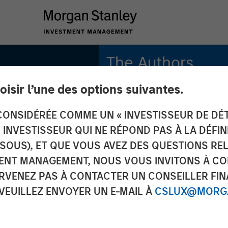
The Authors
oisir l’une des options suivantes.
Paul Psaila
Managing Director
ONSIDÉRÉE COMME UN « INVESTISSEUR DE DÉTA
INSIGHTS
UN INVESTISSEUR QUI NE RÉPOND PAS À LA DÉFI
Uday Tharar
: The
Vice President
SSOUS), ET QUE VOUS AVEZ DES QUESTIONS RE
ENT MANAGEMENT, NOUS VOUS INVITONS À CO
 Behind
ARVENEZ PAS À CONTACTER UN CONSEILLER FIN
 VEUILLEZ ENVOYER UN E-MAIL À
CSLUX@MORGA
et’s