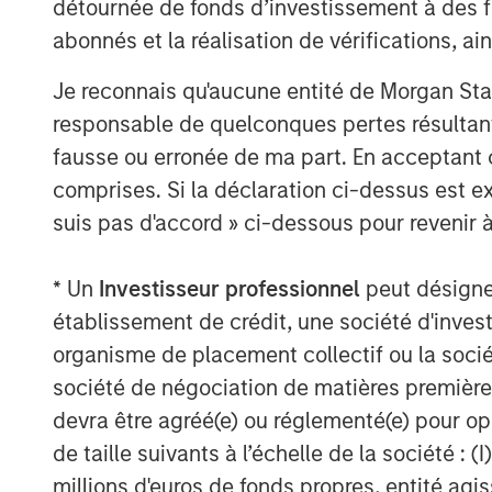
détournée de fonds d’investissement à des f
abonnés et la réalisation de vérifications, ai
The Authors
Je reconnais qu'aucune entité de Morgan Sta
responsable de quelconques pertes résultant
fausse ou erronée de ma part. En acceptant
comprises. Si la déclaration ci-dessus est ex
suis pas d'accord » ci-dessous pour revenir à
Paul Psaila
Managing Director
* Un
Investisseur professionnel
peut désigner 
établissement de crédit, une société d'inves
organisme de placement collectif ou la socié
société de négociation de matières premières
devra être agréé(e) ou réglementé(e) pour op
A
de taille suivants à l’échelle de la société : (I
millions d'euros de fonds propres, entité ag