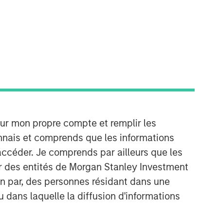
Équipe Actions Marchés
our mon propre compte et remplir les
Émergents
onnais et comprends que les informations
The Emerging Markets Equity team
accéder. Je comprends par ailleurs que les
combines deep expertise and local
ar des entités de Morgan Stanley Investment
presence in global markets with an
integrated top-down and bottom-up
ion par, des personnes résidant dans une
investment approach to invest in core
u dans laquelle la diffusion d'informations
and growth-oriented portfolios across
non-U.S. markets.