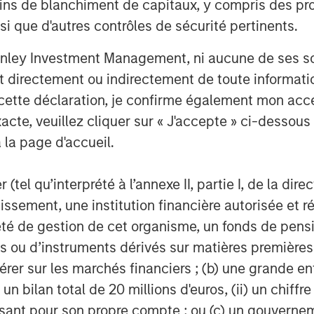
ins de blanchiment de capitaux, y compris des pro
nsi que d'autres contrôles de sécurité pertinents.
nley Investment Management, ni aucune de ses soci
 directement ou indirectement de toute informatio
 cette déclaration, je confirme également mon ac
acte, veuillez cliquer sur « J'accepte » ci-dessous 
 la page d'accueil.
Uday Tharar
Vice President
(tel qu’interprété à l’annexe II, partie I, de la dire
tissement, une institution financière autorisée e
té de gestion de cet organisme, un fonds de pensi
 ou d’instruments dérivés sur matières premières o
érer sur les marchés financiers ; (b) une grande e
nalyses mises en ava
) un bilan total de 20 millions d'euros, (ii) un chiffre
issant pour son propre compte ; ou (c) un gouvernem