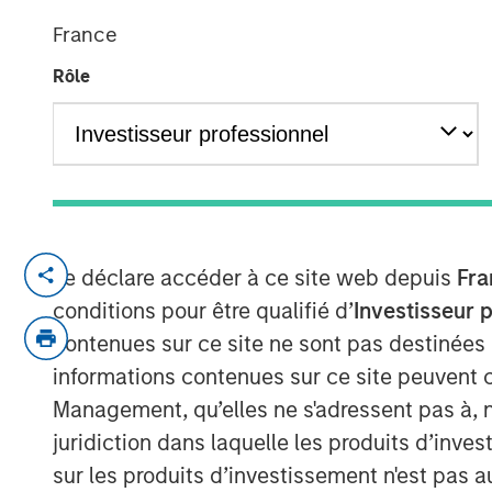
Comeback
France
Rôle
23 JUIN 2026
A common thread across emerging mar
terms of trade, which is helping to s
Je déclare accéder à ce site web depuis
Fra
currencies and improve the earnings 
conditions pour être qualifié d’
Investisseur 
sectors. Paul Psaila and Uday Tharar 
contenues sur ce site ne sont pas destinées
informations contenues sur ce site peuvent 
Management, qu’elles ne s'adressent pas à, ni
Download – Terms of Trade
juridiction dans laquelle les produits d’inves
sur les produits d’investissement n'est pas a