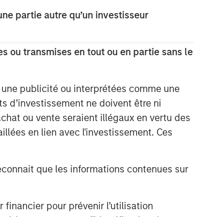
e partie autre qu’un investisseur
Idées liées
TALES FROM THE EMERGING WORLD
s ou transmises en tout ou en partie sans le
Are the U.S. and Emerging
Markets Converging?
e une publicité ou interprétées comme une
its d’investissement ne doivent être ni
TALES FROM THE EMERGING WORLD
 achat ou vente seraient illégaux en vertu des
From Electric Vehicles to
aillées en lien avec l'investissement. Ces
Humanoids: China’s Next
Manufacturing Leap
onnait que les informations contenues sur
TALES FROM THE EMERGING WORLD
The Water Constraint
nancier pour prévenir l’utilisation