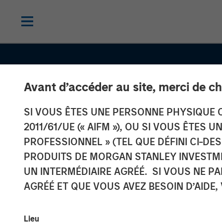
Avant d’accéder au site, merci de ch
SI VOUS ÊTES UNE PERSONNE PHYSIQUE C
TALES FROM THE EMERGING WORLD
2011/61/UE (« AIFM »), OU SI VOUS ÊTES 
Terms of Trade
PROFESSIONNEL » (TEL QUE DÉFINI CI-DE
PRODUITS DE MORGAN STANLEY INVESTM
Quiet Tailwind
UN INTERMÉDIAIRE AGRÉÉ. SI VOUS NE P
AGRÉÉ ET QUE VOUS AVEZ BESOIN D’AIDE,
Emerging Mark
Lieu