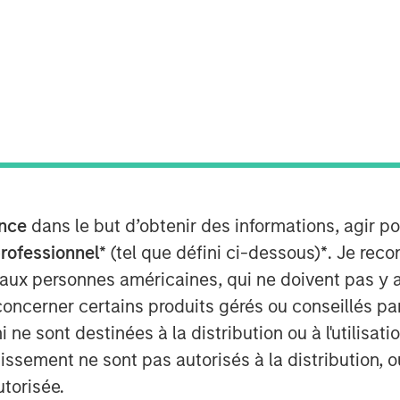
kets is an improvement in their
trengthen external balances, support
nce
dans le but d’obtenir des informations, agir p
outlook for domestically-oriented
professionnel*
(tel que défini ci-dessous)
*
. Je rec
explain.
 aux personnes américaines, qui ne doivent pas y 
concerner certains produits gérés ou conseillés p
 ne sont destinées à la distribution ou à l'utilisat
tissement ne sont pas autorisés à la distribution, o
utorisée.