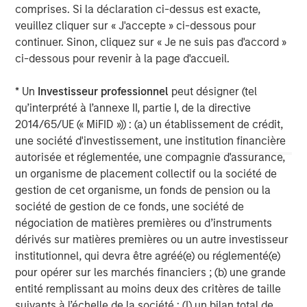
comprises. Si la déclaration ci-dessus est exacte,
businesses.
veuillez cliquer sur « J'accepte » ci-dessous pour
continuer. Sinon, cliquez sur « Je ne suis pas d'accord »
ci-dessous pour revenir à la page d'accueil.
MSIM Spokesperson
* Un
Investisseur professionnel
peut désigner (tel
qu’interprété à l’annexe II, partie I, de la directive
2014/65/UE (« MiFID »)) : (a) un établissement de crédit,
une société d'investissement, une institution financière
David N. Miller
autorisée et réglementée, une compagnie d'assurance,
Managing Director
un organisme de placement collectif ou la société de
gestion de cet organisme, un fonds de pension ou la
société de gestion de ce fonds, une société de
Henry ‘Hank’ D’Alessandro
négociation de matières premières ou d’instruments
dérivés sur matières premières ou un autre investisseur
Managing Director
institutionnel, qui devra être agréé(e) ou réglementé(e)
pour opérer sur les marchés financiers ; (b) une grande
entité remplissant au moins deux des critères de taille
Ashwin Krishnan
suivants à l’échelle de la société : (I) un bilan total de