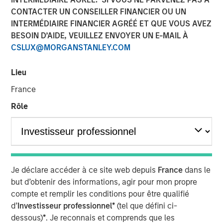
CONTACTER UN CONSEILLER FINANCIER OU UN
FOLSOM, CA — November 8, 2018
INTERMÉDIAIRE FINANCIER AGRÉÉ ET QUE VOUS AVEZ
Visionary Integration Professionals (VIP) today
BESOIN D’AIDE, VEUILLEZ ENVOYER UN E-MAIL À
announced an investment by Morgan Stanley Credit
CSLUX@MORGANSTANLEY.COM
Partners. The new funding will further accelerate the
growth of VIP and its wholly-owned subsidiary, Meridian
Lieu
Knowledge Solutions (Meridian), based in Reston, VA.
France
While terms of the deal were not disclosed, Morgan
Rôle
Stanley Credit Partners’ investments typically target
middle market companies with excellent market
positions, strong management teams, and EBITDA
(earnings before interest, tax, depreciation and
amortization) of $10 million and above.
Je déclare accéder à ce site web depuis
France
dans le
VIP is an industry-leading technology firm providing tech-
but d’obtenir des informations, agir pour mon propre
enabled business solutions, IT managed services, and
compte et remplir les conditions pour être qualifié
management consulting serving both government and
d’
Investisseur professionnel*
(tel que défini ci-
commercial customers nationwide. VIP’s wholly-owned
dessous)
*
. Je reconnais et comprends que les