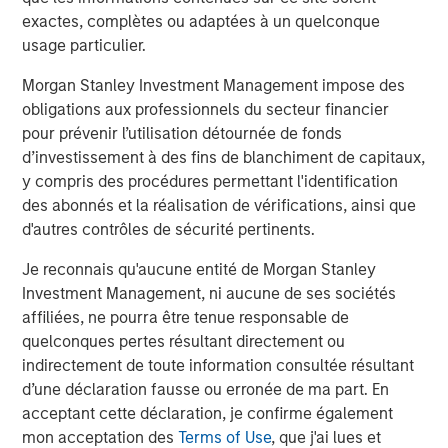
visit
www.meridianks.com
.
exactes, complètes ou adaptées à un quelconque
usage particulier.
About Morgan Stanley Credit Partners
Morgan Stanley Investment Management impose des
Morgan Stanley Credit Partners, as part of Morgan
obligations aux professionnels du secteur financier
Stanley Investment Management, invests in corporate
pour prévenir l’utilisation détournée de fonds
debt securities and related instruments issued by middle
d’investissement à des fins de blanchiment de capitaux,
market companies. Morgan Stanley Credit Partners’
y compris des procédures permettant l'identification
investment team, based in New York, focuses on
des abonnés et la réalisation de vérifications, ainsi que
deploying capital in North America and Western Europe.
d'autres contrôles de sécurité pertinents.
For further information about Morgan Stanley Credit
Partners,
Je reconnais qu'aucune entité de Morgan Stanley
visit
www.morganstanley.com/im/creditpartners
.
Investment Management, ni aucune de ses sociétés
affiliées, ne pourra être tenue responsable de
North America Private Credit
quelconques pertes résultant directement ou
indirectement de toute information consultée résultant
Integrated private credit platform across Direct Lending
d’une déclaration fausse ou erronée de ma part. En
and Opportunistic Credit strategies. Our experienced
acceptant cette déclaration, je confirme également
team provides flexible, patient, long-term capital to
mon acceptation des
Terms of Use
, que j'ai lues et
leading owner-operated and private equity-backed