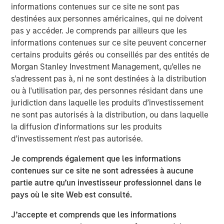
subsidiary, Meridian, is a leader in enterprise cloud-
informations contenues sur ce site ne sont pas
based learning management software delivering proven
destinées aux personnes américaines, qui ne doivent
scalability and some of the largest global deployments in
pas y accéder. Je comprends par ailleurs que les
the industry.
informations contenues sur ce site peuvent concerner
certains produits gérés ou conseillés par des entités de
“VIP and Meridian are poised to capture greater market
Morgan Stanley Investment Management, qu’elles ne
share,” said Jonna Ward, CEO of VIP and Meridian. “We
s'adressent pas à, ni ne sont destinées à la distribution
are excited to work with the team at Morgan Stanley
ou à l'utilisation par, des personnes résidant dans une
Credit Partners. Having the financial and strategic
juridiction dans laquelle les produits d’investissement
support of these sophisticated investors validates the
ne sont pas autorisés à la distribution, ou dans laquelle
market opportunity and accelerates our momentum as a
la diffusion d'informations sur les produits
company.”
d’investissement n'est pas autorisée.
About Visionary Integration Professionals
Je comprends également que les informations
contenues sur ce site ne sont adressées à aucune
VIP provides industry-leading system integration,
partie autre qu’un investisseur professionnel dans le
management consulting, and technology deployment
pays où le site Web est consulté.
solutions. VIP helps clients strengthen mission outcomes
by combining deep industry specialization, agility, and an
J’accepte et comprends que les informations
unwavering commitment to client satisfaction. VIP