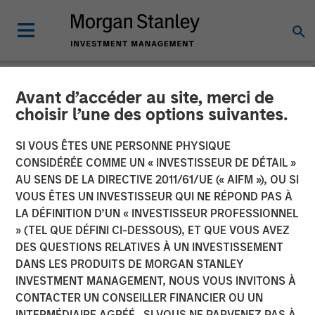
Avant d’accéder au site, merci de
NEWSROOM
choisir l’une des options suivantes.
Visionary Integration
SI VOUS ÊTES UNE PERSONNE PHYSIQUE
Professionals Secures
CONSIDÉRÉE COMME UN « INVESTISSEUR DE DÉTAIL »
AU SENS DE LA DIRECTIVE 2011/61/UE (« AIFM »), OU SI
Morgan Stanley Investment
VOUS ÊTES UN INVESTISSEUR QUI NE RÉPOND PAS À
LA DÉFINITION D’UN « INVESTISSEUR PROFESSIONNEL
» (TEL QUE DÉFINI CI-DESSOUS), ET QUE VOUS AVEZ
08 NOVEMBRE 2018
DES QUESTIONS RELATIVES À UN INVESTISSEMENT
DANS LES PRODUITS DE MORGAN STANLEY
INVESTMENT MANAGEMENT, NOUS VOUS INVITONS À
CONTACTER UN CONSEILLER FINANCIER OU UN
INTERMÉDIAIRE AGRÉÉ. SI VOUS NE PARVENEZ PAS À