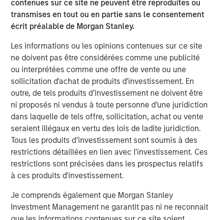
contenues sur ce site ne peuvent être reproduites ou
partners with its clients to deploy systems that align
transmises en tout ou en partie sans le consentement
people, processes and technology to deliver business
écrit préalable de Morgan Stanley.
results and accelerate strategic change. Since 1996, VIP
has worked with over 1,200 government and commercial
Les informations ou les opinions contenues sur ce site
clients. For more information, visit
www.trustvip.com
.
ne doivent pas être considérées comme une publicité
ou interprétées comme une offre de vente ou une
About Meridian Knowledge Solutions
sollicitation d'achat de produits d'investissement. En
outre, de tels produits d’investissement ne doivent être
Meridian is a leader in cloud-based learning software.
ni proposés ni vendus à toute personne d’une juridiction
Meridian’s award-winning learning management system
dans laquelle de tels offre, sollicitation, achat ou vente
(LMS) allows organizations to personalize learning, share
seraient illégaux en vertu des lois de ladite juridiction.
knowledge, increase revenue and manage compliance
Tous les produits d’investissement sont soumis à des
requirements for employees, customers, partners and
restrictions détaillées en lien avec l'investissement. Ces
suppliers. With over 7 million users worldwide, Meridian
restrictions sont précisées dans les prospectus relatifs
offers industry-leading extensibility and flexibility in a
à ces produits d'investissement.
best-of-breed learning management system. Meridian’s
powerful learning management platform provides
Je comprends également que Morgan Stanley
organizations and users limitless options for their
Investment Management ne garantit pas ni ne reconnait
learning programs. For more information,
que les informations contenues sur ce site soient