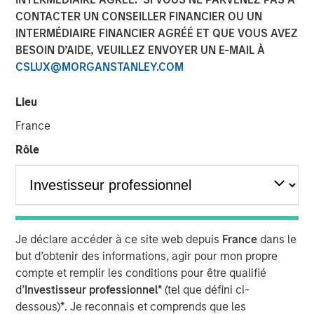
Investments
CONTACTER UN CONSEILLER FINANCIER OU UN
INTERMÉDIAIRE FINANCIER AGRÉÉ ET QUE VOUS AVEZ
BESOIN D’AIDE, VEUILLEZ ENVOYER UN E-MAIL À
17 AOÛT 2022
CSLUX@MORGANSTANLEY.COM
Lieu
France
Rôle
SAN FRANCISCO & BEDMINSTER, N.J - August 17, 2022
06:30 AM
Swander Pace Capital (“SPC”), a leading private equity
firm specializing in consumer product companies,
announced the closing of a continuation fund transaction
Je déclare accéder à ce site web depuis
France
dans le
with Captek Softgel International, a leading Vitamin,
but d’obtenir des informations, agir pour mon propre
Mineral & Supplement (“VMS”) soft gel manufacturer in
compte et remplir les conditions pour être qualifié
North America. The new continuation fund acquired
d’
Investisseur professionnel*
(tel que défini ci-
Captek from Swander Pace Capital Fund V and Swander
dessous)
*
. Je reconnais et comprends que les
Pace Capital Fund VI. Each investor from SPC Fund V and