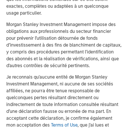
manufacturing platform in the health and wellness space
exactes, complètes ou adaptées à un quelconque
in the US. SPC’s leadership in the consumer space
usage particulier.
coupled with this strong asset made this a compelling
continuation vehicle transaction, and we look forward to
Morgan Stanley Investment Management impose des
SPC’s continued success with Captek,” explained Yash
obligations aux professionnels du secteur financier
Gupta, Partner at Morgan Stanley Private Markets
pour prévenir l’utilisation détournée de fonds
Secondaries, an investment team within Morgan Stanley
d’investissement à des fins de blanchiment de capitaux,
Investment Management that is a leader in GP-led
y compris des procédures permettant l'identification
continuation vehicle transactions.
des abonnés et la réalisation de vérifications, ainsi que
d'autres contrôles de sécurité pertinents.
“Captek further exemplifies our depth and experience
investing in the Health and Wellness sector, including
Je reconnais qu'aucune entité de Morgan Stanley
businesses such as Renew Life, Swanson Health
Investment Management, ni aucune de ses sociétés
Products, Clarion Brands, and Reliance. Captek enjoys a
affiliées, ne pourra être tenue responsable de
unique and innovative position in the marketplace, and
quelconques pertes résultant directement ou
we look forward to partnering with the team to execute
indirectement de toute information consultée résultant
our playbook to drive growth,” said Alex Litt, Senior Vice
d’une déclaration fausse ou erronée de ma part. En
President at Swander Pace Capital.
acceptant cette déclaration, je confirme également
mon acceptation des
Terms of Use
, que j'ai lues et
Going forward, SPC will continue to seek acquisition