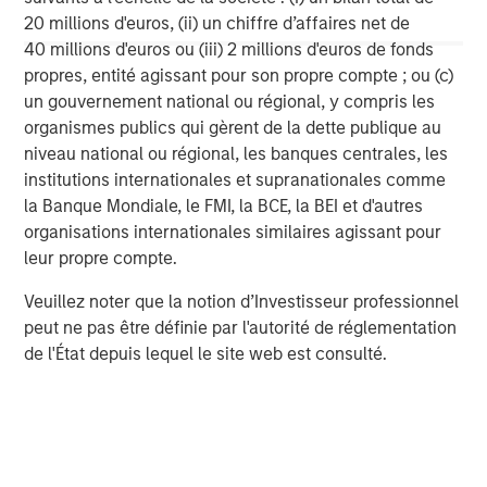
more than 10 billion soft gels annually. The facility
20 millions d'euros, (ii) un chiffre d’affaires net de
encompasses approximately 295,000 square feet of
40 millions d'euros ou (iii) 2 millions d'euros de fonds
production, analytical laboratory, pilot laboratory, and
propres, entité agissant pour son propre compte ; ou (c)
warehousing space. Captek fully complies with FDA
un gouvernement national ou régional, y compris les
cGMP’s and has been independently certified by NSF
organismes publics qui gèrent de la dette publique au
International. For more information,
niveau national ou régional, les banques centrales, les
visit
www.capteksoftgel.com
.
institutions internationales et supranationales comme
la Banque Mondiale, le FMI, la BCE, la BEI et d'autres
About Swander Pace Capital
organisations internationales similaires agissant pour
Swander Pace Capital (“SPC”) is a private equity firm that
leur propre compte.
invests in companies that are integral to consumers’
Veuillez noter que la notion d’Investisseur professionnel
lives. Representative present and historical investments
peut ne pas être définie par l'autorité de réglementation
include Mommy's Bliss, Renew Life, Bragg Live Food
de l'État depuis lequel le site web est consulté.
Products, Swanson Health Products, Clarion Brands,
Aden & Anais/HALO, Merrick Pet Care, Kicking Horse
Coffee, Fleischmann’s Vinegar, Patriot Pickle, and other
leading companies. The firm partners with management
teams to help build companies to their full potential. With
offices in California, New Jersey, and Ontario (Canada),