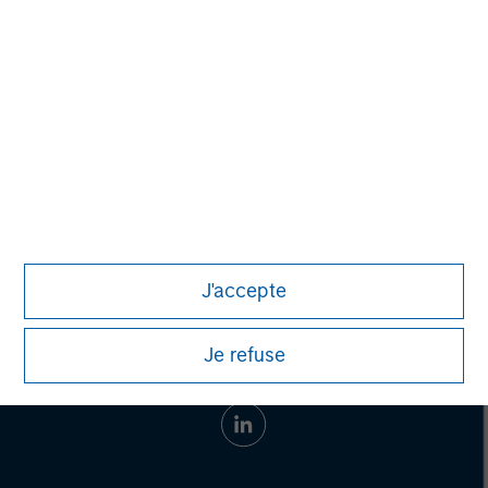
SPC has invested in more than 55 companies and raised
cumulative equity commitments of approximately $1.8
billion since 1996. For more information,
visit
www.spcap.com
.
J'accepte
Je refuse