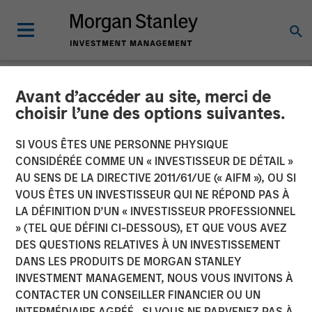
Avant d’accéder au site, merci de
NEWSROOM
choisir l’une des options suivantes.
Swander Pace Capital
SI VOUS ÊTES UNE PERSONNE PHYSIQUE
Announces First
CONSIDÉRÉE COMME UN « INVESTISSEUR DE DÉTAIL »
AU SENS DE LA DIRECTIVE 2011/61/UE (« AIFM »), OU SI
Continuation Fund with
VOUS ÊTES UN INVESTISSEUR QUI NE RÉPOND PAS À
LA DÉFINITION D’UN « INVESTISSEUR PROFESSIONNEL
Captek Softgel
» (TEL QUE DÉFINI CI-DESSOUS), ET QUE VOUS AVEZ
International. Inc. in
DES QUESTIONS RELATIVES À UN INVESTISSEMENT
DANS LES PRODUITS DE MORGAN STANLEY
Partnership with Morgan
INVESTMENT MANAGEMENT, NOUS VOUS INVITONS À
Stanley and Rabo
CONTACTER UN CONSEILLER FINANCIER OU UN
INTERMÉDIAIRE AGRÉÉ. SI VOUS NE PARVENEZ PAS À