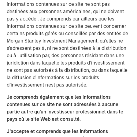
informations contenues sur ce site ne sont pas
VI had the opportunity to roll over their equity stake and
destinées aux personnes américaines, qui ne doivent
continue to participate as an investor. Morgan Stanley
pas y accéder. Je comprends par ailleurs que les
was the lead investor in the continuation fund and is
informations contenues sur ce site peuvent concerner
joined by Rabo Investments, the investment arm of
certains produits gérés ou conseillés par des entités de
Rabobank, as well as Swander Pace reinvesting LPs and
Morgan Stanley Investment Management, qu’elles ne
GPs. The new Fund includes substantial capital
s'adressent pas à, ni ne sont destinées à la distribution
investment to drive organic growth initiatives and
ou à l'utilisation par, des personnes résidant dans une
strategic acquisitions for Captek going forward.
juridiction dans laquelle les produits d’investissement
ne sont pas autorisés à la distribution, ou dans laquelle
Swander Pace Capital acquired Captek in December of
la diffusion d'informations sur les produits
2015 and later added onto this initial investment with the
d’investissement n'est pas autorisée.
acquisition of J&D Labs in July of 2017. The combined
assets and capabilities have created a differentiated,
Je comprends également que les informations
scale contract manufacturing business with expertise in
contenues sur ce site ne sont adressées à aucune
providing custom VMS products to its well diversified
partie autre qu’un investisseur professionnel dans le
customer base.
pays où le site Web est consulté.
“We are excited to continue to partner with Swander
J’accepte et comprends que les informations
Pace Capital on this next phase of growth,” said Randy