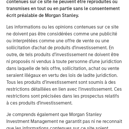
contenues sur ce site ne peuvent être reproduites ou
Bridges, CEO of Captek. “Our focus on operational
transmises en tout ou en partie sans le consentement
excellence, innovation, and new acquisition potential
écrit préalable de Morgan Stanley.
makes this a very exciting time for Captek, and our team
is ready for this next chapter.”
Les informations ou les opinions contenues sur ce site
ne doivent pas être considérées comme une publicité
“Captek is a highly differentiated and strategically
ou interprétées comme une offre de vente ou une
important asset. Since starting this investment in 2015,
sollicitation d'achat de produits d'investissement. En
we have been able to drive considerable value for our
outre, de tels produits d’investissement ne doivent être
investors with the strong leadership and great execution
ni proposés ni vendus à toute personne d’une juridiction
of our team members. The performance has been
dans laquelle de tels offre, sollicitation, achat ou vente
impressive to-date, but we believe we have a strong
seraient illégaux en vertu des lois de ladite juridiction.
financial and strategic outlook ahead, and that is why we
Tous les produits d’investissement sont soumis à des
have chosen to create a new vehicle to participate in the
restrictions détaillées en lien avec l'investissement. Ces
next stage of growth at Captek,” explained Corby Reese,
restrictions sont précisées dans les prospectus relatifs
Managing Director at Swander Pace Capital.
à ces produits d'investissement.
“We are excited to collaborate with Swander Pace Capital
Je comprends également que Morgan Stanley
and the talented management team at Captek to help
Investment Management ne garantit pas ni ne reconnait
support the continued growth of this unique
que les informations contenues sur ce site soient