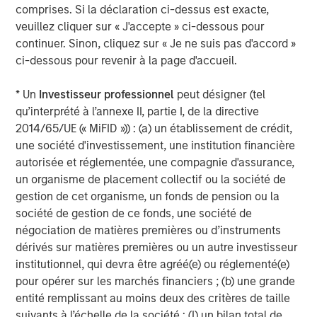
comprises. Si la déclaration ci-dessus est exacte,
opportunities for Captek in the Vitamins, Mineral and
veuillez cliquer sur « J'accepte » ci-dessous pour
Supplements category to leverage the firm’s experience
continuer. Sinon, cliquez sur « Je ne suis pas d'accord »
and expertise in the space.
ci-dessous pour revenir à la page d'accueil.
Swander Pace Capital was supported in this secondary
* Un
Investisseur professionnel
peut désigner (tel
transaction by Lazard (secondary transaction advice),
qu’interprété à l’annexe II, partie I, de la directive
Kirkland & Ellis LLP and Gibson, Dunn & Crutcher LLP
2014/65/UE (« MiFID »)) : (a) un établissement de crédit,
(legal advice) Armanino LLP and CohnReznick (finance),
une société d'investissement, une institution financière
and Kroll LLC (fairness opinion). The new investors were
autorisée et réglementée, une compagnie d'assurance,
supported by Davis Polk & Wardwell LLP (legal advice).
un organisme de placement collectif ou la société de
gestion de cet organisme, un fonds de pension ou la
About Captek Softgel International, Inc.
société de gestion de ce fonds, une société de
négociation de matières premières ou d’instruments
Captek Softgel International, Inc. (CSI) is a privately-
dérivés sur matières premières ou un autre investisseur
owned, FDA registered and audited, GMP-certified, full-
institutionnel, qui devra être agréé(e) ou réglementé(e)
service contract manufacturer of custom dietary
pour opérer sur les marchés financiers ; (b) une grande
supplement formulations. CSI features high efficiency
entité remplissant au moins deux des critères de taille
encapsulation lines operating 24/5, capable of producing
suivants à l’échelle de la société : (I) un bilan total de