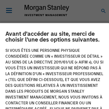
Avant d’accéder au site, merci de
NEWSROOM
choisir l’une des options suivantes.
Scott Steel on Investment
SI VOUS ÊTES UNE PERSONNE PHYSIQUE
News: Inside Morgan
CONSIDÉRÉE COMME UN « INVESTISSEUR DE DÉTAIL »
AU SENS DE LA DIRECTIVE 2011/61/UE (« AIFM »), OU SI
Stanley Investment
VOUS ÊTES UN INVESTISSEUR QUI NE RÉPOND PAS À
LA DÉFINITION D’UN « INVESTISSEUR PROFESSIONNEL
Management’s advisor
» (TEL QUE DÉFINI CI-DESSOUS), ET QUE VOUS AVEZ
education platform
DES QUESTIONS RELATIVES À UN INVESTISSEMENT
DANS LES PRODUITS DE MORGAN STANLEY
INVESTMENT MANAGEMENT, NOUS VOUS INVITONS À
16 SEPTEMBRE 2025
CONTACTER UN CONSEILLER FINANCIER OU UN
INTERMÉDIAIRE AGRÉÉ. SI VOUS NE PARVENEZ PAS À