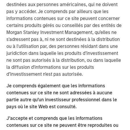
destinées aux personnes américaines, qui ne doivent
pas y accéder. Je comprends par ailleurs que les
informations contenues sur ce site peuvent concerner
Clicking above will exit the Morgan Stanley Investment
certains produits gérés ou conseillés par des entités de
Management site and direct you to an external site.
Morgan Stanley Investment Management, qu’elles ne
s'adressent pas à, ni ne sont destinées à la distribution
ou à l'utilisation par, des personnes résidant dans une
MSIM Spokesperson
juridiction dans laquelle les produits d’investissement
ne sont pas autorisés à la distribution, ou dans laquelle
la diffusion d'informations sur les produits
d’investissement n'est pas autorisée.
Scott Steel
Je comprends également que les informations
Managing Director
contenues sur ce site ne sont adressées à aucune
partie autre qu’un investisseur professionnel dans le
pays où le site Web est consulté.
J’accepte et comprends que les informations
contenues sur ce site ne peuvent être reproduites ou