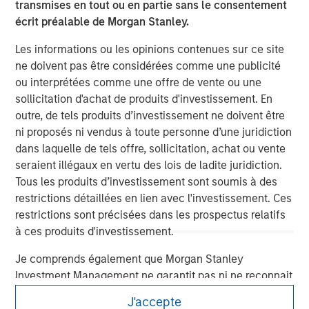
transmises en tout ou en partie sans le consentement
écrit préalable de Morgan Stanley.
Les informations ou les opinions contenues sur ce site
ne doivent pas être considérées comme une publicité
ou interprétées comme une offre de vente ou une
sollicitation d'achat de produits d'investissement. En
outre, de tels produits d’investissement ne doivent être
ni proposés ni vendus à toute personne d’une juridiction
dans laquelle de tels offre, sollicitation, achat ou vente
Morgan Stanley
seraient illégaux en vertu des lois de ladite juridiction.
Morgan Stanley Careers
Tous les produits d’investissement sont soumis à des
restrictions détaillées en lien avec l'investissement. Ces
restrictions sont précisées dans les prospectus relatifs
à ces produits d'investissement.
Je comprends également que Morgan Stanley
Ce document est une communication promotionnelle.
Investment Management ne garantit pas ni ne reconnait
que les informations contenues sur ce site soient
Les utilisateurs sont invités à prendre connaissance des
J'accepte
exactes, complètes ou adaptées à un quelconque