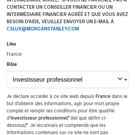
CONTACTER UN CONSEILLER FINANCIER OU UN
INTERMÉDIAIRE FINANCIER AGRÉÉ ET QUE VOUS AVEZ
BESOIN D’AIDE, VEUILLEZ ENVOYER UN E-MAIL À
CSLUX@MORGANSTANLEY.COM
Scott Steel, managing director at Morgan Stanley
Investment Management, sits down with Investment
Lieu
News anchor Gregg Greenberg to discuss the firm’s
innovative advisor education platform. Designed to
France
empower financial professionals, the platform features
Rôle
two specialized learning centers: the Tax Forward
Investing Center and the Alternatives Investing Center.
Advisors gain access courses, expert insights, and tools
that enhance portfolio construction and tax efficiency.
This video highlights how Morgan Stanley is helping
Je déclare accéder à ce site web depuis
France
dans le
advisors stay ahead in a rapidly evolving investment
but d’obtenir des informations, agir pour mon propre
landscape.
compte et remplir les conditions pour être qualifié
d’
Investisseur professionnel*
(tel que défini ci-
dessous)
*
. Je reconnais et comprends que les
Consulter le vidéo
informations contenues sur ce site ne sont pas