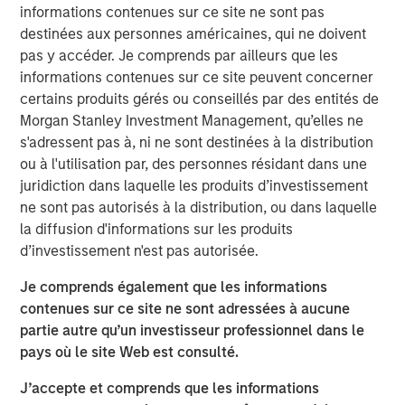
informations contenues sur ce site ne sont pas
Anadarko Basin and other established U.S. onshore
destinées aux personnes américaines, qui ne doivent
basins. The Company leverages engineering efficiency
pas y accéder. Je comprends par ailleurs que les
and the embedding of technology to improve decision-
informations contenues sur ce site peuvent concerner
making, achieve best-in-class operations, and enhance
certains produits gérés ou conseillés par des entités de
free cash flow in an environmentally and socially
Morgan Stanley Investment Management, qu’elles ne
responsible manner.
s'adressent pas à, ni ne sont destinées à la distribution
Chris Hammack, Co-Founder and Co-Chief Executive
ou à l'utilisation par, des personnes résidant dans une
Officer of Presidio Petroleum, said, “We are pleased to
juridiction dans laquelle les produits d’investissement
expand our Anadarko Basin operations with the addition
ne sont pas autorisés à la distribution, ou dans laquelle
of Templar’s high quality assets spanning the western
la diffusion d'informations sur les produits
Anadarko Basin of Texas and Oklahoma to the STACK play
d’investissement n'est pas autorisée.
of central Oklahoma. This acquisition is a logical
Je comprends également que les informations
extension of the asset optimization strategy we
contenues sur ce site ne sont adressées à aucune
established upon founding Presidio, and we are excited to
partie autre qu’un investisseur professionnel dans le
apply the knowledge gained from our previous two
pays où le site Web est consulté.
acquisitions in the Basin and decades of operational
experience to unlock value responsibly from the Templar
J’accepte et comprends que les informations
assets. We believe our extensive asset base, further