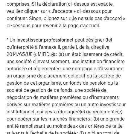
comprises. Si la déclaration ci-dessus est exacte,
Headquartered in Fort Worth, Texas, Presidio Petroleum is
veuillez cliquer sur « J'accepte » ci-dessous pour
a leading oil and gas efficiency company with assets
continuer. Sinon, cliquez sur « Je ne suis pas d'accord »
located in the Anadarko Basin of Texas, Oklahoma, and
ci-dessous pour revenir à la page d'accueil.
Kansas. For further information about Presidio Petroleum,
please visit
www.presidiopetroleum.com
.
* Un
Investisseur professionnel
peut désigner (tel
About Morgan Stanley Energy Partners
qu’interprété à l’annexe II, partie I, de la directive
2014/65/UE (« MiFID »)) : (a) un établissement de crédit,
Morgan Stanley Energy Partners is the energy-focused
une société d'investissement, une institution financière
private equity business of Morgan Stanley Investment
autorisée et réglementée, une compagnie d'assurance,
Management that makes privately negotiated equity and
un organisme de placement collectif ou la société de
equity-related investments in energy companies located
gestion de cet organisme, un fonds de pension ou la
primarily in North America. Morgan Stanley Energy
société de gestion de ce fonds, une société de
Partners pursues a differentiated investment strategy,
négociation de matières premières ou d’instruments
focused on the buyout and build-up of strategically
dérivés sur matières premières ou un autre investisseur
attractive, established energy businesses across the
institutionnel, qui devra être agréé(e) ou réglementé(e)
energy value chain in partnership with world-class
pour opérer sur les marchés financiers ; (b) une grande
management teams. Morgan Stanley Investment
entité remplissant au moins deux des critères de taille
Management together with its investment advisory
suivants à l’échelle de la société : (I) un bilan total de