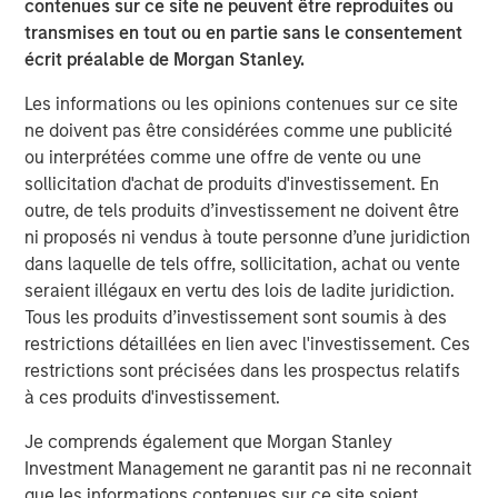
contenues sur ce site ne peuvent être reproduites ou
enhanced by this acquisition, makes Presidio the logical
transmises en tout ou en partie sans le consentement
consolidator of the Anadarko Basin.”
écrit préalable de Morgan Stanley.
Will Ulrich, Co-Founder and Co-Chief Executive Officer of
Les informations ou les opinions contenues sur ce site
Presidio Petroleum, added, “Presidio was founded with a
ne doivent pas être considérées comme une publicité
differentiated strategy of pursuing attractive risk-
ou interprétées comme une offre de vente ou une
adjusted returns through operational excellence and
sollicitation d'achat de produits d'investissement. En
capital-efficient growth via acquisition, not drilling
outre, de tels produits d’investissement ne doivent être
activity. We are excited to have completed this
ni proposés ni vendus à toute personne d’une juridiction
transaction consistent with that strategy and welcome
dans laquelle de tels offre, sollicitation, achat ou vente
our new employees from Templar to the Presidio team. At
seraient illégaux en vertu des lois de ladite juridiction.
Presidio, we view ourselves as the leading custodians of
Tous les produits d’investissement sont soumis à des
mature, long-lived oil and gas properties in the U.S., and
restrictions détaillées en lien avec l'investissement. Ces
we are confident in our ability to serve as responsible
restrictions sont précisées dans les prospectus relatifs
stewards while also achieving our financial and
à ces produits d'investissement.
operational objectives.”
Je comprends également que Morgan Stanley
Robert Lee, Managing Director of Morgan Stanley Energy
Investment Management ne garantit pas ni ne reconnait
Partners (“MSEP”), said, “We are delighted to make this
que les informations contenues sur ce site soient