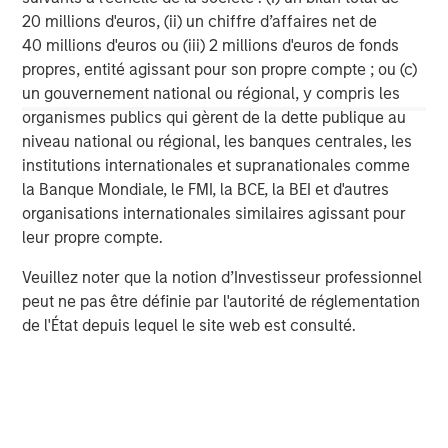
affiliates has more than 700 investment professionals
20 millions d'euros, (ii) un chiffre d’affaires net de
around the world and $665 billion in assets under
40 millions d'euros ou (iii) 2 millions d'euros de fonds
management or supervision as of June 30, 2020. For
propres, entité agissant pour son propre compte ; ou (c)
further information about Morgan Stanley Energy
un gouvernement national ou régional, y compris les
Partners, please
organismes publics qui gèrent de la dette publique au
visit
www.morganstanley.com/im/energypartners
.
niveau national ou régional, les banques centrales, les
institutions internationales et supranationales comme
Morgan Stanley Energy Partners
la Banque Mondiale, le FMI, la BCE, la BEI et d'autres
organisations internationales similaires agissant pour
Morgan Stanley Energy Partners makes control
leur propre compte.
investments in energy companies primarily located in
North America. The team focuses on the buyout and
Veuillez noter que la notion d’Investisseur professionnel
build-up of strategically attractive, established energy
peut ne pas être définie par l'autorité de réglementation
businesses across the energy value chain in partnership
de l'État depuis lequel le site web est consulté.
with best-in-class management teams.
MSIM Spokesperson