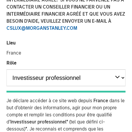
Transaction is the third acquisition by Presidio since 2018
CONTACTER UN CONSEILLER FINANCIER OU UN
and represents an expansion from the western Anadarko
INTERMÉDIAIRE FINANCIER AGRÉÉ ET QUE VOUS AVEZ
Basin into the STACK play of central Oklahoma
BESOIN D’AIDE, VEUILLEZ ENVOYER UN E-MAIL À
CSLUX@MORGANSTANLEY.COM
06 AOÛT 2020
Lieu
France
Rôle
FORT WORTH, TX — August 6, 2020 8:30 AM EDT
Presidio Investment Holdings LLC (“Presidio Petroleum”,
“Presidio”, or the “Company”) announced today that it has
completed the acquisition of substantially all of the oil
Je déclare accéder à ce site web depuis
France
dans le
and natural gas producing properties of Templar Energy
but d’obtenir des informations, agir pour mon propre
LLC and certain affiliates in the Anadarko Basin
compte et remplir les conditions pour être qualifié
(“Templar”). Presidio Petroleum is a leading oil and gas
d’
Investisseur professionnel*
(tel que défini ci-
efficiency company founded to acquire, operate, and
dessous)
*
. Je reconnais et comprends que les
optimize producing oil and natural gas properties in the