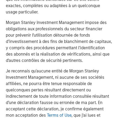
second follow-on investment in support of further
exactes, complètes ou adaptées à un quelconque
strategic consolidation in the Anadarko Basin. We believe
usage particulier.
Presidio’s prudent operational and risk management
philosophy dating back to its inception has put the
Morgan Stanley Investment Management impose des
Company on solid footing to continue to execute on
obligations aux professionnels du secteur financier
acquisitions in a highly dislocated energy market. We
pour prévenir l’utilisation détournée de fonds
look forward to supporting the Presidio team as they
d’investissement à des fins de blanchiment de capitaux,
implement their best-in-class operating practices on
y compris des procédures permettant l'identification
these assets.”
des abonnés et la réalisation de vérifications, ainsi que
d'autres contrôles de sécurité pertinents.
Headquartered in Fort Worth, Texas, Presidio Petroleum is
a portfolio company majority-owned by investment funds
Je reconnais qu'aucune entité de Morgan Stanley
managed by Morgan Stanley Energy Partners, the energy
Investment Management, ni aucune de ses sociétés
private equity business of Morgan Stanley Investment
affiliées, ne pourra être tenue responsable de
Management. This transaction represents the second
quelconques pertes résultant directement ou
add-on acquisition for the Company since MSEP’s initial
indirectement de toute information consultée résultant
investment in May 2018.
d’une déclaration fausse ou erronée de ma part. En
acceptant cette déclaration, je confirme également
About Presidio Petroleum
mon acceptation des
Terms of Use
, que j'ai lues et