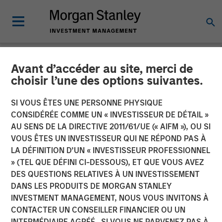
Avant d’accéder au site, merci de
NEWSROOM
choisir l’une des options suivantes.
Presidio Petroleum
SI VOUS ÊTES UNE PERSONNE PHYSIQUE
Completes Acquisition of
CONSIDÉRÉE COMME UN « INVESTISSEUR DE DÉTAIL »
AU SENS DE LA DIRECTIVE 2011/61/UE (« AIFM »), OU SI
Assets from Templar
VOUS ÊTES UN INVESTISSEUR QUI NE RÉPOND PAS À
LA DÉFINITION D’UN « INVESTISSEUR PROFESSIONNEL
Energy in Partnership with
» (TEL QUE DÉFINI CI-DESSOUS), ET QUE VOUS AVEZ
Morgan Stanley Energy
DES QUESTIONS RELATIVES À UN INVESTISSEMENT
DANS LES PRODUITS DE MORGAN STANLEY
Partners
INVESTMENT MANAGEMENT, NOUS VOUS INVITONS À
CONTACTER UN CONSEILLER FINANCIER OU UN
INTERMÉDIAIRE AGRÉÉ. SI VOUS NE PARVENEZ PAS À