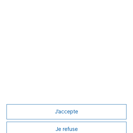
David N. Miller
Managing Director
John Moon
Managing Director
J'accepte
Je refuse