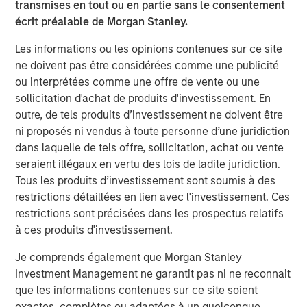
transmises en tout ou en partie sans le consentement
assembled a world-class manufacturing, pre-press and
écrit préalable de Morgan Stanley.
graphics operation recognized industry wide for its
innovation, service and quality. Having a west coast and
Les informations ou les opinions contenues sur ce site
South American presence expands our geographic
ne doivent pas être considérées comme une publicité
footprint and provides us deeper capabilities in stand up
ou interprétées comme une offre de vente ou une
pouch, plate making and flexographic printing.”
sollicitation d'achat de produits d'investissement. En
outre, de tels produits d’investissement ne doivent être
Danny Temkin, founder of Temkin International, said,
ni proposés ni vendus à toute personne d’une juridiction
“Since starting the business in 1980, we at Temkin have
dans laquelle de tels offre, sollicitation, achat ou vente
been at the forefront of providing our customers with the
seraient illégaux en vertu des lois de ladite juridiction.
highest quality packaging through best in class printing
Tous les produits d’investissement sont soumis à des
and use of innovative converting technology. I’m
restrictions détaillées en lien avec l'investissement. Ces
tremendously proud of our company, whose over 500
restrictions sont précisées dans les prospectus relatifs
employees across three countries serve our clients in a
à ces produits d'investissement.
first-class way. Temkin is excited to partner with PPC.
Together, PPC and Temkin will continue to deliver high
Je comprends également que Morgan Stanley
quality products and service to our clients.”
Investment Management ne garantit pas ni ne reconnait
que les informations contenues sur ce site soient
Eric Kanter, Managing Director of Morgan Stanley Capital
exactes, complètes ou adaptées à un quelconque