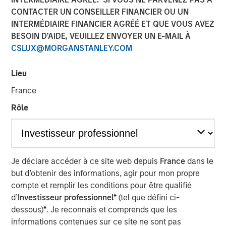
CONTACTER UN CONSEILLER FINANCIER OU UN
INTERMÉDIAIRE FINANCIER AGRÉÉ ET QUE VOUS AVEZ
BESOIN D’AIDE, VEUILLEZ ENVOYER UN E-MAIL À
CSLUX@MORGANSTANLEY.COM
BUFFALO GROVE, IL — Nov 27, 2018 — 11:48 AM EST
Lieu
PPC Flexible Packaging, LLC, a leading provider of custom
flexible packaging for specialty food and healthcare
France
markets, today announced the acquisition of Payson,
Rôle
Utah–based Temkin International.
PPC, headquartered in Buffalo Grove, IL, is a leader in
flexographic printing and converting of flexible films,
bags and pouches. PPC is a recognized pioneer in
Je déclare accéder à ce site web depuis
France
dans le
cleanroom packaging for healthcare and medical
but d’obtenir des informations, agir pour mon propre
applications, “better for you” snack organic brands,
compte et remplir les conditions pour être qualifié
produce, pet food and bakery. The firm operates three
d’
Investisseur professionnel*
(tel que défini ci-
manufacturing facilities in Buffalo Grove, IL, Mission, KS,
dessous)
*
. Je reconnais et comprends que les
and Rome, GA. Its facilities are SQF and ISO-9001
informations contenues sur ce site ne sont pas