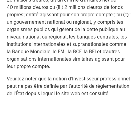
40 millions d'euros ou (iii) 2 millions d'euros de fonds
Morgan Stanley Capital Partners
propres, entité agissant pour son propre compte ; ou (c)
un gouvernement national ou régional, y compris les
Morgan Stanley Capital Partners manages a middle-
organismes publics qui gèrent de la dette publique au
market private equity platform with a strong focus on
niveau national ou régional, les banques centrales, les
value creation. The team has invested capital in a broad
institutions internationales et supranationales comme
spectrum of industries for over two decades.
la Banque Mondiale, le FMI, la BCE, la BEI et d'autres
organisations internationales similaires agissant pour
leur propre compte.
MSIM Spokesperson
Veuillez noter que la notion d’Investisseur professionnel
peut ne pas être définie par l'autorité de réglementation
de l'État depuis lequel le site web est consulté.
Aaron Sack
Managing Director