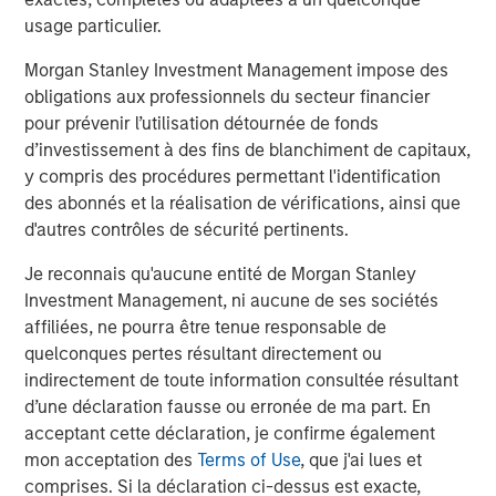
Partners, said, “We believe Temkin is an excellent
usage particulier.
complement to PPC, enhancing the product offering to
the market while embodying the same service-focus
Morgan Stanley Investment Management impose des
culture as PPC. We congratulate Mr. Temkin on his
obligations aux professionnels du secteur financier
tremendous success, and we’re thrilled to partner with
pour prévenir l’utilisation détournée de fonds
Lynn Abplanalp and the rest of the Temkin employees.”
d’investissement à des fins de blanchiment de capitaux,
y compris des procédures permettant l'identification
The combined company will operate under the name PPC
des abonnés et la réalisation de vérifications, ainsi que
Flexible Packaging and its go-to market strategy for the
d'autres contrôles de sécurité pertinents.
produce and floral segments will continue to operate
under the highly respected Temkin brand.
Je reconnais qu'aucune entité de Morgan Stanley
Investment Management, ni aucune de ses sociétés
About PPC Flexible Packaging, LLC
affiliées, ne pourra être tenue responsable de
quelconques pertes résultant directement ou
Based in Buffalo Grove, Illinois, PPC Flexible Packaging is
indirectement de toute information consultée résultant
a leading provider converted flexible packaging for the
d’une déclaration fausse ou erronée de ma part. En
healthcare, medical, organic snack, pet food, bakery and
acceptant cette déclaration, je confirme également
produce markets. The company excels in the design and
mon acceptation des
Terms of Use
, que j'ai lues et
manufacture of value-added printed, laminated and stand
comprises. Si la déclaration ci-dessus est exacte,
up pouch packaging for the most demanding