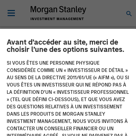
Avant d’accéder au site, merci de
NEWSROOM
choisir l’une des options suivantes.
PPC Flexible Packaging
SI VOUS ÊTES UNE PERSONNE PHYSIQUE
buys Temkin International
CONSIDÉRÉE COMME UN « INVESTISSEUR DE DÉTAIL »
AU SENS DE LA DIRECTIVE 2011/61/UE (« AIFM »), OU SI
VOUS ÊTES UN INVESTISSEUR QUI NE RÉPOND PAS À
PPC Flexible Packaging, which is backed by Morgan
LA DÉFINITION D’UN « INVESTISSEUR PROFESSIONNEL
Stanley Capital Partners, has acquired Payson, Utah-
» (TEL QUE DÉFINI CI-DESSOUS), ET QUE VOUS AVEZ
based Temkin International, a provider of packaging
DES QUESTIONS RELATIVES À UN INVESTISSEMENT
products. No financial terms were disclosed.
DANS LES PRODUITS DE MORGAN STANLEY
INVESTMENT MANAGEMENT, NOUS VOUS INVITONS À
27 NOVEMBRE 2018
CONTACTER UN CONSEILLER FINANCIER OU UN
INTERMÉDIAIRE AGRÉÉ. SI VOUS NE PARVENEZ PAS À