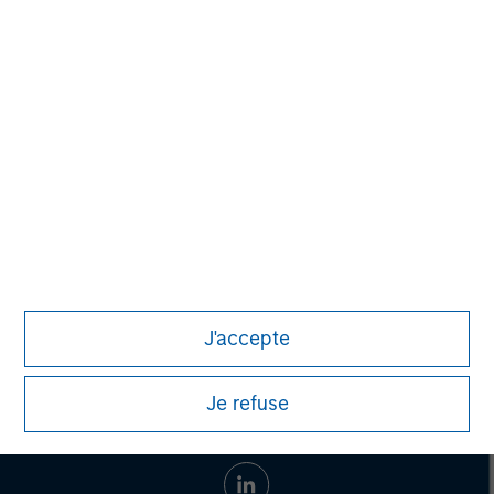
David N. Miller
Managing Director
Eric Kanter
Managing Director
J'accepte
Je refuse