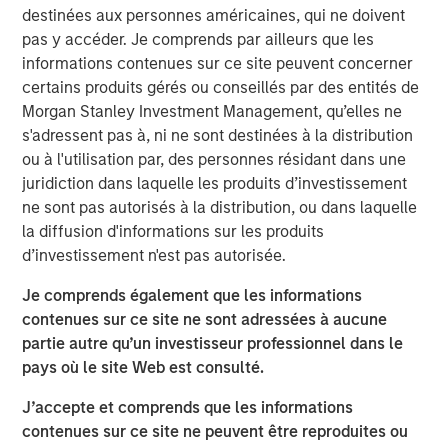
certified. Founded in 1968, PPC strives to provide the
destinées aux personnes américaines, qui ne doivent
highest quality products with best-in-class lead times
pas y accéder. Je comprends par ailleurs que les
and service.
informations contenues sur ce site peuvent concerner
certains produits gérés ou conseillés par des entités de
Temkin International, founded in 1980 and headquartered
Morgan Stanley Investment Management, qu’elles ne
in Payson, UT has provided customers with superior
s'adressent pas à, ni ne sont destinées à la distribution
packaging products by focusing on the core principles of
ou à l'utilisation par, des personnes résidant dans une
service, value and distinction. Temkin is a recognized
juridiction dans laquelle les produits d’investissement
provider of rollstock, stand-up pouches and floral sleeves
ne sont pas autorisés à la distribution, ou dans laquelle
and operates state-of-the-art manufacturing facilities in
la diffusion d'informations sur les produits
Payson, UT and Bogota, Colombia with offices in Miami,
d’investissement n'est pas autorisée.
FL and Toronto, Canada. Offering in-house graphics and
plate making capability, the company is known for speed
Je comprends également que les informations
to market in key target segments including food, fresh
contenues sur ce site ne sont adressées à aucune
produce, floral and stationary and craft. The company is
partie autre qu’un investisseur professionnel dans le
AIB certified.
pays où le site Web est consulté.
Kevin Keneally, CEO of PPC Flexible, said, “We are thrilled
J’accepte et comprends que les informations
to have the outstanding team at Temkin International join
contenues sur ce site ne peuvent être reproduites ou
the PPC family. Danny Temkin and Lynn Abplanalp have