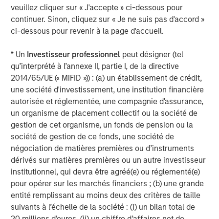
veuillez cliquer sur « J'accepte » ci-dessous pour
applications. Recognized for its focus on exceptional
continuer. Sinon, cliquez sur « Je ne suis pas d'accord »
speed to market, it excels in delivering service, quality
ci-dessous pour revenir à la page d'accueil.
and technology to its valued customer base. The
company is privately owned by management and Morgan
* Un
Investisseur professionnel
peut désigner (tel
Stanley Capital Partners. Please visit
www.ppcflex.com
.
qu’interprété à l’annexe II, partie I, de la directive
About Morgan Stanley Capital Partners
2014/65/UE (« MiFID »)) : (a) un établissement de crédit,
une société d'investissement, une institution financière
Morgan Stanley Capital Partners, part of Morgan Stanley
autorisée et réglementée, une compagnie d'assurance,
Investment Management, is a leading middle-market
un organisme de placement collectif ou la société de
private equity platform that has invested capital in a
gestion de cet organisme, un fonds de pension ou la
broad spectrum of industries for over two decades.
société de gestion de ce fonds, une société de
Morgan Stanley Capital Partners focuses on privately
négociation de matières premières ou d’instruments
negotiated equity and equity-related investments
dérivés sur matières premières ou un autre investisseur
primarily in North America, and seeks to create value in
institutionnel, qui devra être agréé(e) ou réglementé(e)
portfolio companies primarily through operational
pour opérer sur les marchés financiers ; (b) une grande
improvement. For further information about Morgan
entité remplissant au moins deux des critères de taille
Stanley Capital Partners, please visit
suivants à l’échelle de la société : (I) un bilan total de
www.morganstanley.com/im/capitalpartners
.
20 millions d'euros, (ii) un chiffre d’affaires net de