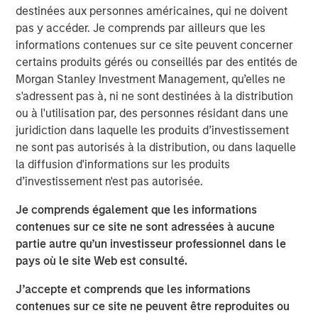
based platform for discovery, monitoring, and automation
destinées aux personnes américaines, qui ne doivent
of hybrid, multi-cloud, enterprise environments.
pas y accéder. Je comprends par ailleurs que les
informations contenues sur ce site peuvent concerner
This funding round also includes a second investment
certains produits gérés ou conseillés par des entités de
from Sapphire Ventures. It marks the close of a
Morgan Stanley Investment Management, qu’elles ne
successful 2019 that saw 300% net new annual
s'adressent pas à, ni ne sont destinées à la distribution
recurring revenue (ARR) growth with the addition of many
ou à l'utilisation par, des personnes résidant dans une
new customers and partners to the platform. These
juridiction dans laquelle les produits d’investissement
companies are using the OpsRamp platform for a variety
ne sont pas autorisés à la distribution, ou dans laquelle
of use cases, including
hybrid infrastructure
la diffusion d'informations sur les produits
monitoring
,
incident management
,
AIOps
, and a
digital
d’investissement n'est pas autorisée.
operations command center
.
Je comprends également que les informations
“Today, every company has a mission-critical reliance
contenues sur ce site ne sont adressées à aucune
upon software. We see tremendous opportunity in
partie autre qu’un investisseur professionnel dans le
equipping IT operations teams with the next generation
pays où le site Web est consulté.
platform they need to maintain software availability,
business service performance, and to use automation
J’accepte et comprends que les informations
and artificial intelligence to work efficiently and
contenues sur ce site ne peuvent être reproduites ou