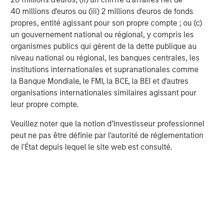
back to the business. Built in the cloud, the OpsRamp
40 millions d'euros ou (iii) 2 millions d'euros de fonds
service-centric AIOps platform drives total visibility
propres, entité agissant pour son propre compte ; ou (c)
across hybrid infrastructures, offers complete multi-
un gouvernement national ou régional, y compris les
cloud infrastructure monitoring and management of
organismes publics qui gèrent de la dette publique au
business-critical services, and optimizes services
niveau national ou régional, les banques centrales, les
through automation and integration with ITSM and
institutions internationales et supranationales comme
DevOps tools. Now enterprise IT can deliver IT operations
la Banque Mondiale, le FMI, la BCE, la BEI et d'autres
as a service and power a digital operations command
organisations internationales similaires agissant pour
center that’s built for the challenges of modern, hybrid
leur propre compte.
infrastructure.
Veuillez noter que la notion d’Investisseur professionnel
Follow OpsRamp on Twitter
peut ne pas être définie par l'autorité de réglementation
Find OpsRamp on LinkedIn
de l'État depuis lequel le site web est consulté.
Bookmark Our Blog
Visit the OpsRamp Newsroom
To learn more about the OpsRamp service-centric AIOps
platform, visit
www.OpsRamp.com
.