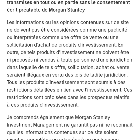
effectively across hybrid, multi-cloud environments.
transmises en tout ou en partie sans le consentement
We’re excited to partner with OpsRamp to build their
écrit préalable de Morgan Stanley.
leadership position as this category continues to grow,”
Les informations ou les opinions contenues sur ce site
said Pete Chung, head of Morgan Stanley Expansion
ne doivent pas être considérées comme une publicité
Capital.
ou interprétées comme une offre de vente ou une
Paul Glaser, Vice President and Head of Hewlett Packard
sollicitation d'achat de produits d'investissement. En
Pathfinder, had this to say about their commitment to the
outre, de tels produits d’investissement ne doivent être
company: “As more of our customers transition to hybrid
ni proposés ni vendus à toute personne d’une juridiction
infrastructure, we find the OpsRamp platform to be a
dans laquelle de tels offre, sollicitation, achat ou vente
differentiated IT operations management offering that
seraient illégaux en vertu des lois de ladite juridiction.
aligns well with the core strategies of HPE. With
Tous les produits d’investissement sont soumis à des
OpsRamp’s product vision and customer traction, we felt
restrictions détaillées en lien avec l'investissement. Ces
it was the right time to invest in the growth and scale of
restrictions sont précisées dans les prospectus relatifs
their business.”
à ces produits d'investissement.
“We’re delighted to continue our commitment to
Je comprends également que Morgan Stanley
OpsRamp and their mission of transforming IT teams into
Investment Management ne garantit pas ni ne reconnait
the drivers of digital transformation for modern
que les informations contenues sur ce site soient
enterprises,” said Nino Marakovic, CEO and Managing
exactes, complètes ou adaptées à un quelconque