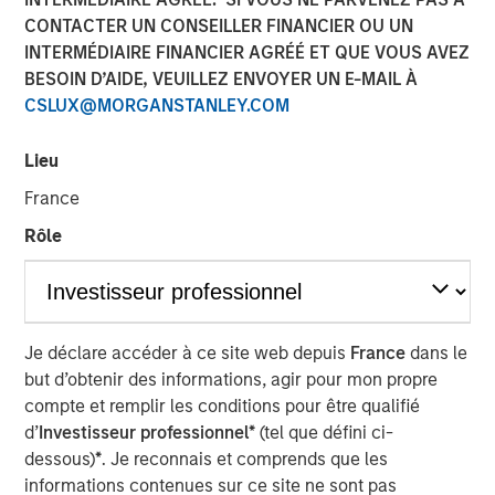
CONTACTER UN CONSEILLER FINANCIER OU UN
Latest round of $37.5 million also includes expanded
INTERMÉDIAIRE FINANCIER AGRÉÉ ET QUE VOUS AVEZ
investment from Sapphire Ventures and new investor
BESOIN D’AIDE, VEUILLEZ ENVOYER UN E-MAIL À
Hewlett Packard Enterprise (HPE)
CSLUX@MORGANSTANLEY.COM
30 JANVIER 2020
Lieu
France
Rôle
SAN JOSE, CA – January 30, 2020 09:00 EST
OpsRamp
, service-centric AIOps platform for hybrid
Je déclare accéder à ce site web depuis
France
dans le
enterprise IT operations, today announced the closing of
but d’obtenir des informations, agir pour mon propre
its latest round of investment led by Morgan Stanley
compte et remplir les conditions pour être qualifié
Expansion Capital, and with new investor Hewlett
d’
Investisseur professionnel*
(tel que défini ci-
Packard Enterprise (HPE). OpsRamp will use the
dessous)
*
. Je reconnais et comprends que les
investment to grow and scale the industry’s first cloud-
informations contenues sur ce site ne sont pas