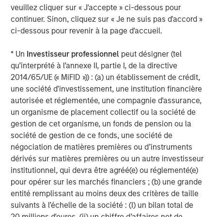
will continue to face new challenges and competition
veuillez cliquer sur « J'accepte » ci-dessous pour
from infrastructure, platform and open-source software
continuer. Sinon, cliquez sur « Je ne suis pas d'accord »
(OSS) vendors that bring not only focused technology to
ci-dessous pour revenir à la page d'accueil.
market, but also alternative business models, such as
cloud services, subscription for on-premises deployment
* Un
Investisseur professionnel
peut désigner (tel
and utility-based pricing schemes.“
qu’interprété à l’annexe II, partie I, de la directive
2014/65/UE (« MiFID »)) : (a) un établissement de crédit,
With over 1,400 customers using the OpsRamp platform
une société d'investissement, une institution financière
worldwide, OpsRamp continues to help enterprises and
autorisée et réglementée, une compagnie d'assurance,
managed service providers transform into service-
un organisme de placement collectif ou la société de
centric organizations and deliver digital customer
gestion de cet organisme, un fonds de pension ou la
experiences that meet business goals. The platform also
société de gestion de ce fonds, une société de
continues to build a thriving marketplace of alliances with
négociation de matières premières ou d’instruments
AWS, ServiceNow, Google Cloud Platform, and Microsoft
dérivés sur matières premières ou un autre investisseur
Azure.
institutionnel, qui devra être agréé(e) ou réglementé(e)
pour opérer sur les marchés financiers ; (b) une grande
About OpsRamp
entité remplissant au moins deux des critères de taille
OpsRamp enables IT to control the chaos of managing
suivants à l’échelle de la société : (I) un bilan total de
their hybrid IT operations and act like a service provider
20 millions d'euros, (ii) un chiffre d’affaires net de