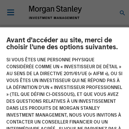
Avant d’accéder au site, merci de
NEWSROOM
choisir l’une des options suivantes.
OpsRamp Secures
SI VOUS ÊTES UNE PERSONNE PHYSIQUE
Investment Led by Morgan
CONSIDÉRÉE COMME UN « INVESTISSEUR DE DÉTAIL »
AU SENS DE LA DIRECTIVE 2011/61/UE (« AIFM »), OU SI
Stanley Expansion Capital
VOUS ÊTES UN INVESTISSEUR QUI NE RÉPOND PAS À
LA DÉFINITION D’UN « INVESTISSEUR PROFESSIONNEL
to Fortify Enterprise IT with
» (TEL QUE DÉFINI CI-DESSOUS), ET QUE VOUS AVEZ
a Single Platform for
DES QUESTIONS RELATIVES À UN INVESTISSEMENT
DANS LES PRODUITS DE MORGAN STANLEY
Digital Operations
INVESTMENT MANAGEMENT, NOUS VOUS INVITONS À
Management
CONTACTER UN CONSEILLER FINANCIER OU UN
INTERMÉDIAIRE AGRÉÉ. SI VOUS NE PARVENEZ PAS À