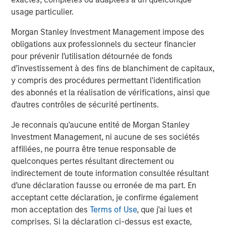
Director of Sapphire Ventures. “The company’s growth
usage particulier.
and trajectory is impressive, and I believe that signals
Morgan Stanley Investment Management impose des
they’re addressing the right need at the right time.”
obligations aux professionnels du secteur financier
“The business opportunity for OpsRamp is tremendous,”
pour prévenir l’utilisation détournée de fonds
said Varma Kunaparaju, co-founder and CEO of OpsRamp.
d’investissement à des fins de blanchiment de capitaux,
“Modernizing legacy IT operations management,
y compris des procédures permettant l'identification
technology debt, and supporting digital transformation is
des abonnés et la réalisation de vérifications, ainsi que
where our platform drives value to the enterprise. Point
d'autres contrôles de sécurité pertinents.
tools aren’t enough to support the monitoring and
Je reconnais qu'aucune entité de Morgan Stanley
management of today’s hybrid, multi-cloud
Investment Management, ni aucune de ses sociétés
environments. This funding will drive the growth and
affiliées, ne pourra être tenue responsable de
scale we need to deliver on this vision.”
quelconques pertes résultant directement ou
Gartner research forecasts strong growth in this
indirectement de toute information consultée résultant
segment.
Their most recent report
on worldwide IT
d’une déclaration fausse ou erronée de ma part. En
operations market share indicates “The IT operations
acceptant cette déclaration, je confirme également
management software market grew 12.4% in 2018,
mon acceptation des
Terms of Use
, que j'ai lues et
reaching $28.3 billion...Traditional on-premises ITOM tools
comprises. Si la déclaration ci-dessus est exacte,