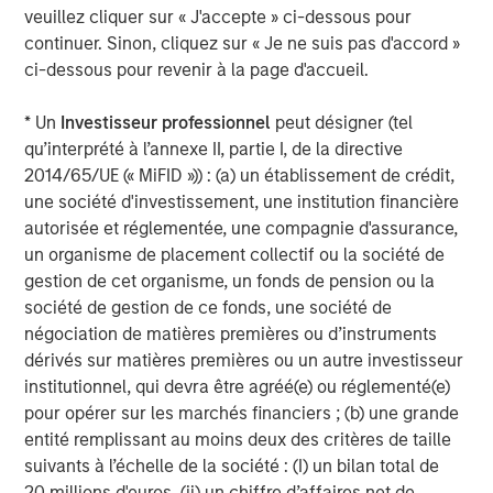
Morgan Stanley. One of the most active property
veuillez cliquer sur « J'accepte » ci-dessous pour
investors in the world for over three decades, MSREI
continuer. Sinon, cliquez sur « Je ne suis pas d'accord »
employs a patient, disciplined approach through global
ci-dessous pour revenir à la page d'accueil.
value-add / opportunistic and regional core / core-plus
real estate investment strategies. With 17 offices
* Un
Investisseur professionnel
peut désigner (tel
throughout the U.S., Europe and Asia, regional teams of
qu’interprété à l’annexe II, partie I, de la directive
dedicated real estate professionals combine a unique
2014/65/UE (« MiFID »)) : (a) un établissement de crédit,
global perspective with local presence and significant
une société d'investissement, une institution financière
transaction execution expertise. MSREI currently
autorisée et réglementée, une compagnie d'assurance,
manages $53 billion of gross real estate assets
un organisme de placement collectif ou la société de
worldwide on behalf of its clients.
gestion de cet organisme, un fonds de pension ou la
société de gestion de ce fonds, une société de
About Morgan Stanley Investment Management
négociation de matières premières ou d’instruments
dérivés sur matières premières ou un autre investisseur
Morgan Stanley Investment Management, together with
institutionnel, qui devra être agréé(e) ou réglementé(e)
its investment advisory affiliates, has more than 1,300
pour opérer sur les marchés financiers ; (b) une grande
investment professionals around the world and $1.6
entité remplissant au moins deux des critères de taille
trillion in assets under management or supervision as of
suivants à l’échelle de la société : (I) un bilan total de
September 30, 2024. Morgan Stanley Investment
20 millions d'euros, (ii) un chiffre d’affaires net de