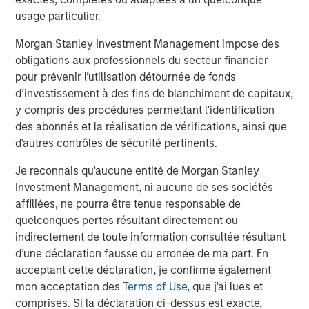
Living, Assisted Living, Enhanced Care, and Wellspring
usage particulier.
Village™, a specialized neighborhood for people living
Morgan Stanley Investment Management impose des
with Alzheimer’s disease and other forms of dementia.
obligations aux professionnels du secteur financier
Brightview’s award-winning culture has been recognized
pour prévenir l’utilisation détournée de fonds
at the top of Fortune Magazine’s Best Workplace in Aging
d’investissement à des fins de blanchiment de capitaux,
Services for five years in a row and is the only senior
y compris des procédures permettant l'identification
living company recognized multiple times by Fortune’s
des abonnés et la réalisation de vérifications, ainsi que
100 Best Companies to Work for, Fortune’s Best
d'autres contrôles de sécurité pertinents.
Workplaces for Women, and People Magazine’s
Companies that Care. Brightview communities rank in the
Je reconnais qu'aucune entité de Morgan Stanley
top three organizations in the country for the percentage
Investment Management, ni aucune de ses sociétés
of communities awarded U.S. News & World Report’s Best
affiliées, ne pourra être tenue responsable de
Independent Living, Best Assisted Living, and Best
quelconques pertes résultant directement ou
Memory Care awards.
indirectement de toute information consultée résultant
d’une déclaration fausse ou erronée de ma part. En
About Morgan Stanley Real Estate Investing
acceptant cette déclaration, je confirme également
Morgan Stanley Real Estate Investing (MSREI) is the global
mon acceptation des
Terms of Use
, que j'ai lues et
private real estate investment management business of
comprises. Si la déclaration ci-dessus est exacte,