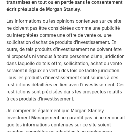
transmises en tout ou en partie sans le consentement
with care options, such as assisted living and nursing
écrit préalable de Morgan Stanley.
facilities.
Les informations ou les opinions contenues sur ce site
Funds managed by MSREI have been actively investing in
ne doivent pas être considérées comme une publicité
senior housing since the sector was dislocated during the
ou interprétées comme une offre de vente ou une
COVID-19 pandemic and today have an ownership
sollicitation d'achat de produits d'investissement. En
interest in approximately 30 senior living communities
outre, de tels produits d’investissement ne doivent être
across the United States with nearly 3,000 independent
ni proposés ni vendus à toute personne d’une juridiction
living, assisted living and memory care units.
dans laquelle de tels offre, sollicitation, achat ou vente
seraient illégaux en vertu des lois de ladite juridiction.
JLL Capital Markets advised the sellers on the transaction
Tous les produits d’investissement sont soumis à des
and secured Freddie Mac acquisition financing for MSREI.
restrictions détaillées en lien avec l'investissement. Ces
About Brightview
restrictions sont précisées dans les prospectus relatifs
à ces produits d'investissement.
Brightview Senior Living builds, owns, and operates over
45 award-winning vibrant senior living communities in
Je comprends également que Morgan Stanley
eight states along the East Coast: Connecticut, Maryland,
Investment Management ne garantit pas ni ne reconnait
Massachusetts, New Jersey, New York, Pennsylvania,
que les informations contenues sur ce site soient
Rhode Island, and Virginia. We offer senior Independent
exactes, complètes ou adaptées à un quelconque