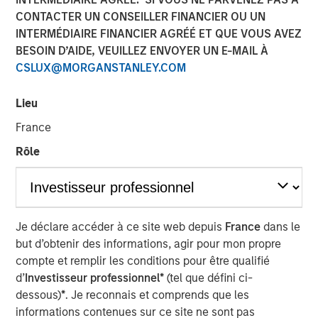
CONTACTER UN CONSEILLER FINANCIER OU UN
INTERMÉDIAIRE FINANCIER AGRÉÉ ET QUE VOUS AVEZ
NEW YORK — December 18, 2024
BESOIN D’AIDE, VEUILLEZ ENVOYER UN E-MAIL À
CSLUX@MORGANSTANLEY.COM
Morgan Stanley Investment Management, through
investment funds managed by Morgan Stanley Real
Lieu
Estate Investing (MSREI), announced today it has
partnered with Brightview Senior Living (Brightview) to
France
acquire a portfolio of eight premium senior housing
Rôle
communities from Harrison Street, one of the leading
investment management firms exclusively focused on
alternative real assets with approximately $56 billion in
assets under management. The portfolio, which
Brightview originally developed, is comprised of 1,186
Je déclare accéder à ce site web depuis
France
dans le
units across the Baltimore, Philadelphia, Providence and
but d’obtenir des informations, agir pour mon propre
Boston metropolitan areas. Brightview will continue to
compte et remplir les conditions pour être qualifié
operate the communities.
d’
Investisseur professionnel*
(tel que défini ci-
dessous)
*
. Je reconnais et comprends que les
“We are pleased to acquire this high-quality portfolio of
informations contenues sur ce site ne sont pas