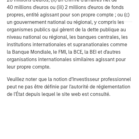
Management strives to provide strong long-term
40 millions d'euros ou (iii) 2 millions d'euros de fonds
investment performance, outstanding service, and a
propres, entité agissant pour son propre compte ; ou (c)
comprehensive suite of investment management
un gouvernement national ou régional, y compris les
solutions to a diverse client base, which includes
organismes publics qui gèrent de la dette publique au
governments, institutions, corporations and individuals
niveau national ou régional, les banques centrales, les
worldwide. For further information about Morgan Stanley
institutions internationales et supranationales comme
Investment Management, please visit
la Banque Mondiale, le FMI, la BCE, la BEI et d'autres
www.morganstanley.com/im
.
organisations internationales similaires agissant pour
About Morgan Stanley
leur propre compte.
Morgan Stanley (NYSE: MS) is a leading global financial
Veuillez noter que la notion d’Investisseur professionnel
services firm providing a wide range of investment
peut ne pas être définie par l'autorité de réglementation
banking, securities, wealth management and investment
de l'État depuis lequel le site web est consulté.
management services. With offices in 42 countries, the
Firm’s employees serve clients worldwide including
corporations, governments, institutions and individuals.
For further information about Morgan Stanley, please visit
www.morganstanley.com
.