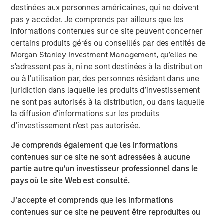
senior housing communities that have demonstrated a
destinées aux personnes américaines, qui ne doivent
track record of strong operational performance,” said Will
pas y accéder. Je comprends par ailleurs que les
Milam, Head of U.S. Investments at Morgan Stanley Real
informations contenues sur ce site peuvent concerner
Estate Investing. “Aging demographics, notably the
certains produits gérés ou conseillés par des entités de
accelerating growth in the 70- to 85-year-old age group,
Morgan Stanley Investment Management, qu’elles ne
coupled with Brightview’s 25 years of providing excellent
s'adressent pas à, ni ne sont destinées à la distribution
care for their residents make this an attractive investment
ou à l'utilisation par, des personnes résidant dans une
for our investor clients.”
juridiction dans laquelle les produits d’investissement
ne sont pas autorisés à la distribution, ou dans laquelle
”We are excited to partner with MSREI as we remain
la diffusion d'informations sur les produits
committed to being a great place to work for our
d’investissement n'est pas autorisée.
associates and a great place to live for our residents,”
said Brian Engle, EVP of Operations for Brightview Senior
Je comprends également que les informations
Living.
contenues sur ce site ne sont adressées à aucune
partie autre qu’un investisseur professionnel dans le
According to John Burns Research and Consulting, nearly
pays où le site Web est consulté.
all 69 million baby boomers will reach 70 or older by
2033. This cohort’s wealth accumulation from the
J’accepte et comprends que les informations
appreciation in equities and housing in recent years is
contenues sur ce site ne peuvent être reproduites ou
expected to increase demand for quality senior living