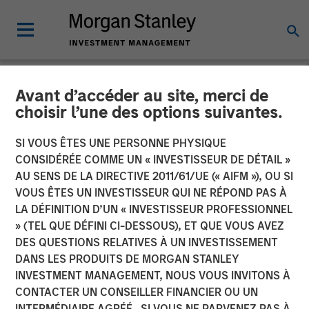
Avant d’accéder au site, merci de
NEWSROOM
choisir l’une des options suivantes.
Morgan Stanley Real Estate
SI VOUS ÊTES UNE PERSONNE PHYSIQUE
Investing Acquires
CONSIDÉRÉE COMME UN « INVESTISSEUR DE DÉTAIL »
AU SENS DE LA DIRECTIVE 2011/61/UE (« AIFM »), OU SI
Brightview Senior Living
VOUS ÊTES UN INVESTISSEUR QUI NE RÉPOND PAS À
LA DÉFINITION D’UN « INVESTISSEUR PROFESSIONNEL
Portfolio
» (TEL QUE DÉFINI CI-DESSOUS), ET QUE VOUS AVEZ
DES QUESTIONS RELATIVES À UN INVESTISSEMENT
DANS LES PRODUITS DE MORGAN STANLEY
18 DÉCEMBRE 2024
INVESTMENT MANAGEMENT, NOUS VOUS INVITONS À
CONTACTER UN CONSEILLER FINANCIER OU UN
INTERMÉDIAIRE AGRÉÉ. SI VOUS NE PARVENEZ PAS À