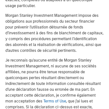
through best-in-class hardware and software solutions
usage particulier.
that improve efficiency and reduce costs. Supporting
customers across the globe, Grass Valley is at the
Morgan Stanley Investment Management impose des
forefront of groundbreaking media innovation and
obligations aux professionnels du secteur financier
continues to create the future of live media production.
pour prévenir l’utilisation détournée de fonds
Headquartered in Montreal, Grass Valley has been
d’investissement à des fins de blanchiment de capitaux,
engaged in the media technology business for over 60
y compris des procédures permettant l'identification
years. For more information about Grass Valley, go to
des abonnés et la réalisation de vérifications, ainsi que
grassvalley.com
.
d'autres contrôles de sécurité pertinents.
About Morgan Stanley Private Credit
Je reconnais qu'aucune entité de Morgan Stanley
Investment Management, ni aucune de ses sociétés
Morgan Stanley Private Credit, part of Morgan Stanley
affiliées, ne pourra être tenue responsable de
Investment Management, is a private credit platform
quelconques pertes résultant directement ou
focused on direct lending and opportunistic private credit
indirectement de toute information consultée résultant
investment in North America and Western Europe. The
d’une déclaration fausse ou erronée de ma part. En
Morgan Stanley Private Credit team invests across the
acceptant cette déclaration, je confirme également
capital structure, including senior secured term loans,
mon acceptation des
Terms of Use
, que j'ai lues et
unitranche loans, junior debt, structured equity and
comprises. Si la déclaration ci-dessus est exacte,