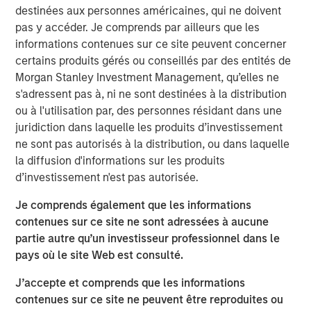
production solutions by enabling streamlined workflows
destinées aux personnes américaines, qui ne doivent
through the Grass Valley Media Universe (GVMU), which
pas y accéder. Je comprends par ailleurs que les
includes the agile media processing platform (AMPP),
informations contenues sur ce site peuvent concerner
open ecosystem delivering significant advantages with
certains produits gérés ou conseillés par des entités de
flexibility across on-prem, hybrid or cloud native
Morgan Stanley Investment Management, qu’elles ne
deployment models. With this recapitalization, Grass
s'adressent pas à, ni ne sont destinées à la distribution
Valley will accelerate its investment across the combined
ou à l'utilisation par, des personnes résidant dans une
GVMU integrated hardware and software solutions,
juridiction dans laquelle les produits d’investissement
enabled by AMPP, further extending its leadership across
ne sont pas autorisés à la distribution, ou dans laquelle
live, networking, content production, and playout
la diffusion d'informations sur les produits
workflows.
d’investissement n'est pas autorisée.
“We are pleased to be Grass Valley’s financing partner
Je comprends également que les informations
and support the company in its next phase of growth,”
contenues sur ce site ne sont adressées à aucune
said Peter Ma, Managing Director, Morgan Stanley Private
partie autre qu’un investisseur professionnel dans le
Credit. “This debt investment is an example of our ability
pays où le site Web est consulté.
to provide a flexible capital solution tailored to meet
Grass Valley’s needs, positioning the business for
J’accepte et comprends que les informations
significant future success.”
contenues sur ce site ne peuvent être reproduites ou