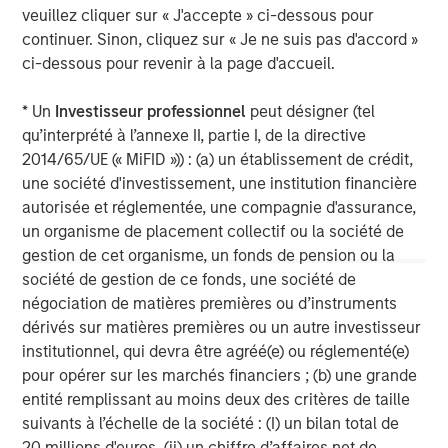
common equity co-investments. For further information,
veuillez cliquer sur « J'accepte » ci-dessous pour
please visit the website:
continuer. Sinon, cliquez sur « Je ne suis pas d'accord »
morganstanley.com/im/private-credit
ci-dessous pour revenir à la page d'accueil.
North America Private Credit
* Un
Investisseur professionnel
peut désigner (tel
qu’interprété à l’annexe II, partie I, de la directive
Integrated private credit platform across Direct Lending
2014/65/UE (« MiFID »)) : (a) un établissement de crédit,
and Opportunistic Credit strategies. Our experienced
une société d'investissement, une institution financière
team provides flexible, patient, long-term capital to
autorisée et réglementée, une compagnie d'assurance,
leading owner-operated and private equity-backed
un organisme de placement collectif ou la société de
businesses.
gestion de cet organisme, un fonds de pension ou la
société de gestion de ce fonds, une société de
négociation de matières premières ou d’instruments
MSIM Spokesperson
dérivés sur matières premières ou un autre investisseur
institutionnel, qui devra être agréé(e) ou réglementé(e)
pour opérer sur les marchés financiers ; (b) une grande
entité remplissant au moins deux des critères de taille
suivants à l’échelle de la société : (I) un bilan total de
David N. Miller
20 millions d'euros, (ii) un chiffre d’affaires net de