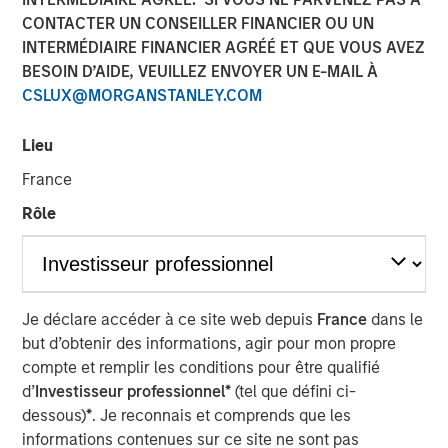
CONTACTER UN CONSEILLER FINANCIER OU UN
21 MARS 2024
INTERMÉDIAIRE FINANCIER AGRÉÉ ET QUE VOUS AVEZ
BESOIN D’AIDE, VEUILLEZ ENVOYER UN E-MAIL À
CSLUX@MORGANSTANLEY.COM
Lieu
NEW YORK – March 21, 2024 9:00 AM EDT
France
Morgan Stanley Private Credit (“MSPC”) announced today
Rôle
that it has led a $220 million recapitalization for
Grass
Valley
, a leading media technology company that
provides end-to-end solutions for the live media and
entertainment industry. This strategic transaction will
strengthen the company’s balance sheet and further
Je déclare accéder à ce site web depuis
France
dans le
accelerate investments in software and integrated
but d’obtenir des informations, agir pour mon propre
hardware solutions as part of the most advanced cloud-
compte et remplir les conditions pour être qualifié
native media platform in the industry.
d’
Investisseur professionnel*
(tel que défini ci-
dessous)
*
. Je reconnais et comprends que les
Grass Valley is helping to lead the future of live
informations contenues sur ce site ne sont pas