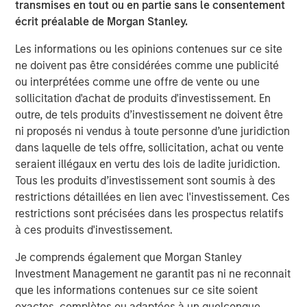
transmises en tout ou en partie sans le consentement
Commenting on the investment, Grass Valley’s Chairman
écrit préalable de Morgan Stanley.
and CEO, Louis Hernandez Jr., said: “This recapitalization
serves to accelerate Grass Valley’s growth coming out of
Les informations ou les opinions contenues sur ce site
a successful 2023. We had our strongest year since 2020
ne doivent pas être considérées comme une publicité
for live production and networking infrastructure
ou interprétées comme une offre de vente ou une
hardware. Earnings increased over 100%, revenues
sollicitation d'achat de produits d'investissement. En
nearly doubled thanks to a significant increase in
outre, de tels produits d’investissement ne doivent être
recurring revenue with AMPP, and we hired hundreds of
ni proposés ni vendus à toute personne d’une juridiction
employees globally. This investment will accelerate
dans laquelle de tels offre, sollicitation, achat ou vente
Grass Valley’s innovation across their entire portfolio
seraient illégaux en vertu des lois de ladite juridiction.
during an industry-wide transition period, particularly in
Tous les produits d’investissement sont soumis à des
the AMPP ecosystem.”
restrictions détaillées en lien avec l'investissement. Ces
restrictions sont précisées dans les prospectus relatifs
About Grass Valley
à ces produits d'investissement.
Grass Valley
is the leading media technology provider for
Je comprends également que Morgan Stanley
the media and entertainment industry. Trusted by the
Investment Management ne garantit pas ni ne reconnait
world’s top media brands, Grass Valley is empowering
que les informations contenues sur ce site soient
content producers to deliver great live experiences
exactes, complètes ou adaptées à un quelconque