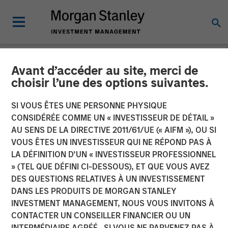
Avant d’accéder au site, merci de
NEWSROOM
choisir l’une des options suivantes.
Morgan Stanley Private
SI VOUS ÊTES UNE PERSONNE PHYSIQUE
Credit Leads $220 Million
CONSIDÉRÉE COMME UN « INVESTISSEUR DE DÉTAIL »
AU SENS DE LA DIRECTIVE 2011/61/UE (« AIFM »), OU SI
Recapitalization for Grass
VOUS ÊTES UN INVESTISSEUR QUI NE RÉPOND PAS À
LA DÉFINITION D’UN « INVESTISSEUR PROFESSIONNEL
Valley
» (TEL QUE DÉFINI CI-DESSOUS), ET QUE VOUS AVEZ
DES QUESTIONS RELATIVES À UN INVESTISSEMENT
DANS LES PRODUITS DE MORGAN STANLEY
Recapitalization will accelerate growth and lead the
INVESTMENT MANAGEMENT, NOUS VOUS INVITONS À
reimagination of workflow for media technology provider
CONTACTER UN CONSEILLER FINANCIER OU UN
after a promising 2023
INTERMÉDIAIRE AGRÉÉ. SI VOUS NE PARVENEZ PAS À