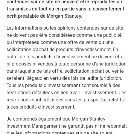
investment process in a binding manner. The team
contenues sur ce site ne peuvent être reproduites ou
recently co-led a $50 million funding round for
transmises en tout ou en partie sans le consentement
Everstream Analytics to accelerate global supply chain
écrit préalable de Morgan Stanley.
sustainability and aim to reduce emissions for leading
Les informations ou les opinions contenues sur ce site
global brands.
ne doivent pas être considérées comme une publicité
Jessica Alsford, Chief Sustainability Officer and CEO of
ou interprétées comme une offre de vente ou une
the Institute for Sustainable Investing, shared: “This
sollicitation d'achat de produits d'investissement. En
achievement by 1GT clearly demonstrates the high level
outre, de tels produits d’investissement ne doivent être
of demand for innovative products and solutions that help
ni proposés ni vendus à toute personne d’une juridiction
our clients seeking to address climate change. It’s also a
dans laquelle de tels offre, sollicitation, achat ou vente
great example of Morgan Stanley’s ongoing firmwide
seraient illégaux en vertu des lois de ladite juridiction.
commitment to support and scale solutions that are
Tous les produits d’investissement sont soumis à des
helping chart a path toward a net-zero global economy.”
restrictions détaillées en lien avec l'investissement. Ces
restrictions sont précisées dans les prospectus relatifs
“We are extremely pleased by the strong investor support
à ces produits d'investissement.
for 1GT,” said David N. Miller, Head of Morgan Stanley
Private Credit and Equity. “This strategy provides our
Je comprends également que Morgan Stanley
clients an innovative solution that seeks to address time-
Investment Management ne garantit pas ni ne reconnait
critical climate issues and brings Morgan Stanley’s
que les informations contenues sur ce site soient