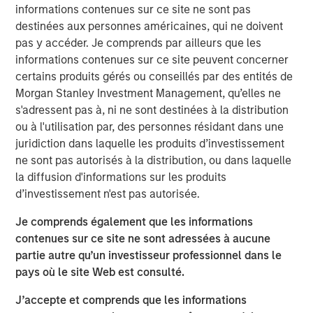
Vikram Raju, MSIM’s Head of Climate Private Equity
informations contenues sur ce site ne sont pas
Investing and 1GT, commented: “Reaching our halfway
destinées aux personnes américaines, qui ne doivent
goal is an important milestone. Our anchor investors have
pas y accéder. Je comprends par ailleurs que les
demonstrated a strong level of climate ambition by
informations contenues sur ce site peuvent concerner
backing 1GT with its twin goals of investing in compelling
certains produits gérés ou conseillés par des entités de
high-growth companies in Europe and North America
Morgan Stanley Investment Management, qu’elles ne
while aiming to deliver transformational climate impact
s'adressent pas à, ni ne sont destinées à la distribution
at the gigaton level. Tying the team’s incentive
ou à l'utilisation par, des personnes résidant dans une
compensation to both of the 1GT goals recognizes this in
juridiction dans laquelle les produits d’investissement
equal measure. We have begun executing on our pipeline
ne sont pas autorisés à la distribution, ou dans laquelle
at a very opportune phase in the growth equity market.”
la diffusion d'informations sur les produits
d’investissement n'est pas autorisée.
Part of MSIM’s $200 billion alternative investments
business, 1GT targets investments in private companies
Je comprends également que les informations
across the mobility, power, sustainable food and
contenues sur ce site ne sont adressées à aucune
agriculture, and circular economy themes. Under the
partie autre qu’un investisseur professionnel dans le
Sustainable Finance Disclosure Regulation, 1GT is an
pays où le site Web est consulté.
Article 9 fund, which promotes environmental or social
characteristics and integrates sustainability into the
J’accepte et comprends que les informations