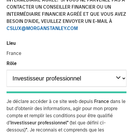
CONTACTER UN CONSEILLER FINANCIER OU UN
INTERMÉDIAIRE FINANCIER AGRÉÉ ET QUE VOUS AVEZ
BESOIN D’AIDE, VEUILLEZ ENVOYER UN E-MAIL À
CSLUX@MORGANSTANLEY.COM
NEW YORK
–
May 17, 2023
Morgan Stanley Investment Management (MSIM)
Lieu
announced today that it has held a first close for the 1GT
France
climate private equity strategy (1GT) at $500 million of
equity capital commitments. Investors include public and
Rôle
private pension funds and an insurance company in the
Nordic region, Germany and the UK. 1GT is focused on
investments in growth-stage companies that will seek to
collectively avoid or remove one gigaton of carbon
dioxide-equivalent (CO
e) emissions from the Earth’s
2
Je déclare accéder à ce site web depuis
France
dans le
atmosphere from the date of investment through 2050,
but d’obtenir des informations, agir pour mon propre
the date by which the United Nations has mandated “Net
compte et remplir les conditions pour être qualifié
Zero” must be achieved.
d’
Investisseur professionnel*
(tel que défini ci-
dessous)
*
. Je reconnais et comprends que les