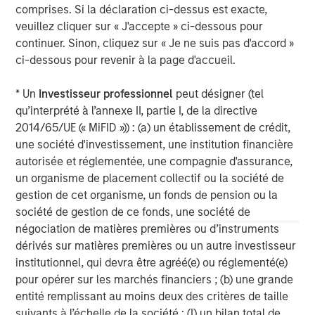
About Morgan Stanley
comprises. Si la déclaration ci-dessus est exacte,
veuillez cliquer sur « J'accepte » ci-dessous pour
Morgan Stanley (NYSE: MS) is a leading global financial
continuer. Sinon, cliquez sur « Je ne suis pas d'accord »
services firm providing a wide range of investment
ci-dessous pour revenir à la page d'accueil.
banking, securities, wealth management and investment
management services. With offices in 42 countries, the
* Un
Investisseur professionnel
peut désigner (tel
Firm's employees serve clients worldwide including
qu’interprété à l’annexe II, partie I, de la directive
corporations, governments, institutions, and individuals.
2014/65/UE (« MiFID »)) : (a) un établissement de crédit,
For more information about Morgan Stanley, please visit
une société d'investissement, une institution financière
www.morganstanley.com
.
autorisée et réglementée, une compagnie d'assurance,
un organisme de placement collectif ou la société de
Morgan Stanley Private Equity Solutions Team
gestion de cet organisme, un fonds de pension ou la
société de gestion de ce fonds, une société de
Morgan Stanley Private Equity Solutions provides
négociation de matières premières ou d’instruments
investors with access to broadly diversified and thematic
dérivés sur matières premières ou un autre investisseur
private equity portfolios, spanning primary fund
institutionnel, qui devra être agréé(e) ou réglementé(e)
commitments, co-investments, secondaries, impact
pour opérer sur les marchés financiers ; (b) une grande
investing strategies, and custom solutions.
entité remplissant au moins deux des critères de taille
suivants à l’échelle de la société : (I) un bilan total de