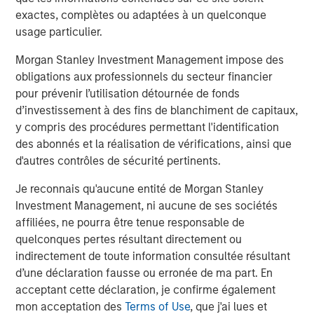
considerable resources to portfolio companies to help
exactes, complètes ou adaptées à un quelconque
accelerate climate impact and earnings growth to create
usage particulier.
more exit optionality.”
Morgan Stanley Investment Management impose des
About Morgan Stanley Investment Management
obligations aux professionnels du secteur financier
pour prévenir l’utilisation détournée de fonds
Morgan Stanley Investment Management, together with
d’investissement à des fins de blanchiment de capitaux,
its investment advisory affiliates, has more than 1,300
y compris des procédures permettant l'identification
investment professionals around the world and $1.4
des abonnés et la réalisation de vérifications, ainsi que
trillion in assets under management or supervision as of
d'autres contrôles de sécurité pertinents.
March 31, 2023. Morgan Stanley Investment Management
Je reconnais qu'aucune entité de Morgan Stanley
strives to provide outstanding long-term investment
Investment Management, ni aucune de ses sociétés
performance, service, and a comprehensive suite of
affiliées, ne pourra être tenue responsable de
investment management solutions to a diverse client
quelconques pertes résultant directement ou
base, which includes governments, institutions,
indirectement de toute information consultée résultant
corporations and individuals worldwide. For further
d’une déclaration fausse ou erronée de ma part. En
information about Morgan Stanley Investment
acceptant cette déclaration, je confirme également
Management, please visit
www.morganstanley.com/im
.
mon acceptation des
Terms of Use
, que j'ai lues et