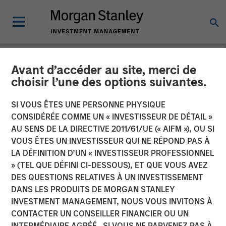
Avant d’accéder au site, merci de
NEWSROOM
choisir l’une des options suivantes.
Morgan Stanley Investment
SI VOUS ÊTES UNE PERSONNE PHYSIQUE
Management Raises $500
CONSIDÉRÉE COMME UN « INVESTISSEUR DE DÉTAIL »
AU SENS DE LA DIRECTIVE 2011/61/UE (« AIFM »), OU SI
Million for First Close of
VOUS ÊTES UN INVESTISSEUR QUI NE RÉPOND PAS À
LA DÉFINITION D’UN « INVESTISSEUR PROFESSIONNEL
1GT Climate Private Equity
» (TEL QUE DÉFINI CI-DESSOUS), ET QUE VOUS AVEZ
Strategy
DES QUESTIONS RELATIVES À UN INVESTISSEMENT
DANS LES PRODUITS DE MORGAN STANLEY
INVESTMENT MANAGEMENT, NOUS VOUS INVITONS À
17 MAI 2023
CONTACTER UN CONSEILLER FINANCIER OU UN
INTERMÉDIAIRE AGRÉÉ. SI VOUS NE PARVENEZ PAS À