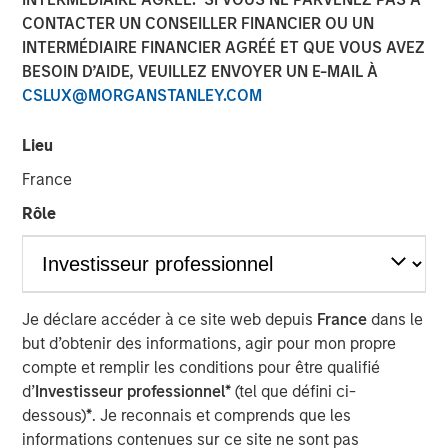
CONTACTER UN CONSEILLER FINANCIER OU UN
INTERMÉDIAIRE FINANCIER AGRÉÉ ET QUE VOUS AVEZ
Funding to help expand product portfolio and global
BESOIN D’AIDE, VEUILLEZ ENVOYER UN E-MAIL À
presence
CSLUX@MORGANSTANLEY.COM
NEW YORK – October 9, 2025
Lieu
Morgan Stanley Investment Management (MSIM)
France
announced today that the 1GT private climate equity
Rôle
strategy (1GT) led a growth capital fundraise for Corvus
Energy (Company), a leading provider of low-carbon
Energy Storage Systems (ESS) solutions suitable for a
wide range of fully electric and hybrid-powered vessels.
1GT led an investor consortium that includes Just Climate
Je déclare accéder à ce site web depuis
France
dans le
and J. Lauritzen.
but d’obtenir des informations, agir pour mon propre
compte et remplir les conditions pour être qualifié
The investor consortium brings dedicated growth capital,
d’
Investisseur professionnel*
(tel que défini ci-
expertise across the maritime sector and strategic
dessous)
*
. Je reconnais et comprends que les
partnerships to accelerate Corvus Energy’s expansion as
informations contenues sur ce site ne sont pas
the Company directly addresses the rapidly growing