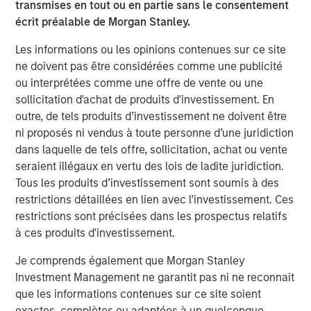
transmises en tout ou en partie sans le consentement
management systems, Corvus Energy may enable
écrit préalable de Morgan Stanley.
vessels globally to achieve zero-emission and low-
emission operations.
Les informations ou les opinions contenues sur ce site
ne doivent pas être considérées comme une publicité
“We are excited to welcome 1GT, Just Climate and J.
ou interprétées comme une offre de vente ou une
Lauritzen as we strengthen our ability to meet surging
sollicitation d'achat de produits d'investissement. En
global demand for zero-emission solutions in the
outre, de tels produits d’investissement ne doivent être
maritime space,” said Fredrik Witte, Chief Executive of
ni proposés ni vendus à toute personne d’une juridiction
Corvus Energy. “Their support affirms Corvus’s position as
dans laquelle de tels offre, sollicitation, achat ou vente
the market leader in maritime energy storage and
seraient illégaux en vertu des lois de ladite juridiction.
provides the capital and strategic support we need to
Tous les produits d’investissement sont soumis à des
accelerate growth globally.”
restrictions détaillées en lien avec l'investissement. Ces
Corvus Energy maintains one of the world’s largest
restrictions sont précisées dans les prospectus relatifs
installed bases of maritime energy storage systems, with
à ces produits d'investissement.
more than 1,300 installations across Europe, North
Je comprends également que Morgan Stanley
America and Asia, delivering over 1,300 MWh of clean,
Investment Management ne garantit pas ni ne reconnait
reliable power to a global fleet.
que les informations contenues sur ce site soient
About Corvus Energy
exactes, complètes ou adaptées à un quelconque