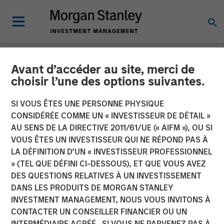
Avant d’accéder au site, merci de
NEWSROOM
choisir l’une des options suivantes.
Morgan Stanley Investment
SI VOUS ÊTES UNE PERSONNE PHYSIQUE
Management’s 1GT Leads
CONSIDÉRÉE COMME UN « INVESTISSEUR DE DÉTAIL »
AU SENS DE LA DIRECTIVE 2011/61/UE (« AIFM »), OU SI
$60 Million Series E in
VOUS ÊTES UN INVESTISSEUR QUI NE RÉPOND PAS À
LA DÉFINITION D’UN « INVESTISSEUR PROFESSIONNEL
Corvus Energy
» (TEL QUE DÉFINI CI-DESSOUS), ET QUE VOUS AVEZ
DES QUESTIONS RELATIVES À UN INVESTISSEMENT
DANS LES PRODUITS DE MORGAN STANLEY
09 OCTOBRE 2025
INVESTMENT MANAGEMENT, NOUS VOUS INVITONS À
CONTACTER UN CONSEILLER FINANCIER OU UN
INTERMÉDIAIRE AGRÉÉ. SI VOUS NE PARVENEZ PAS À