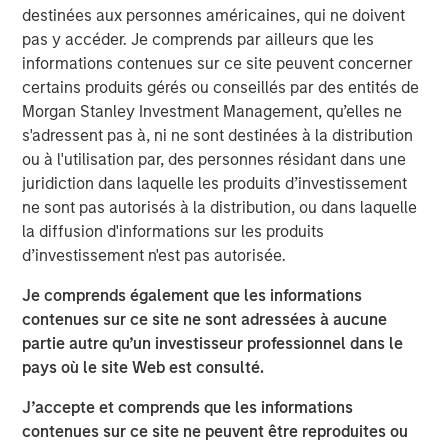
destinées aux personnes américaines, qui ne doivent
demand for clean, efficient and high-performing
pas y accéder. Je comprends par ailleurs que les
maritime energy storage solutions.
informations contenues sur ce site peuvent concerner
“Corvus Energy is the global market leader for a reason –
certains produits gérés ou conseillés par des entités de
their battery systems have an unmatched history of
Morgan Stanley Investment Management, qu’elles ne
maritime safety, innovation and commercial
s'adressent pas à, ni ne sont destinées à la distribution
competitiveness,” said Vikram Raju, MSIM’s Head of
ou à l'utilisation par, des personnes résidant dans une
Climate Private Equity Investing and 1GT. “Maritime
juridiction dans laquelle les produits d’investissement
decarbonization is a core theme for 1GT and we are
ne sont pas autorisés à la distribution, ou dans laquelle
honored to support Corvus in this next phase of the
la diffusion d'informations sur les produits
Company’s compelling story.”
d’investissement n'est pas autorisée.
Founded in 2009 and headquartered in Bergen, Norway
Je comprends également que les informations
since 2019, Corvus Energy is a global leader in low-
contenues sur ce site ne sont adressées à aucune
carbon maritime ESS. These advanced solutions power a
partie autre qu’un investisseur professionnel dans le
wide range of vessels – from ferries and offshore service
pays où le site Web est consulté.
vessels to cruise liners – delivering cleaner operations in
J’accepte et comprends que les informations
demanding maritime environments. By combining
contenues sur ce site ne peuvent être reproduites ou
advanced battery technology with intelligent energy