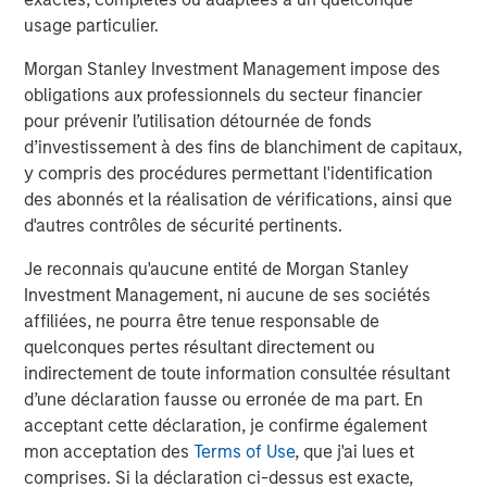
usage particulier.
Headquartered in Bergen, Norway, Corvus Energy is the
leading supplier of zero-emission solutions for maritime,
Morgan Stanley Investment Management impose des
offshore and port applications. Corvus Energy offers a full
obligations aux professionnels du secteur financier
portfolio of energy storage and fuel cell systems, suitable
pour prévenir l’utilisation détournée de fonds
for almost every vessel type, providing power systems in
d’investissement à des fins de blanchiment de capitaux,
the form of modular lithium-ion battery systems and
y compris des procédures permettant l'identification
Hydrogen PEM fuel cell systems. Corvus Energy has
des abonnés et la réalisation de vérifications, ainsi que
unsurpassed experience from more than 1300 projects.
d'autres contrôles de sécurité pertinents.
More than 50% of the world`s vessels with zero-emission
Je reconnais qu'aucune entité de Morgan Stanley
technology are equipped with Corvus systems.
Investment Management, ni aucune de ses sociétés
About Morgan Stanley Climate Private Equity
affiliées, ne pourra être tenue responsable de
quelconques pertes résultant directement ou
Morgan Stanley Climate Private Equity manages 1GT, a
indirectement de toute information consultée résultant
strategy that invests in growth companies delivering
d’une déclaration fausse ou erronée de ma part. En
innovative climate solutions that meaningfully
acceptant cette déclaration, je confirme également
decarbonize the global economy. The strategy is focused
mon acceptation des
Terms of Use
, que j'ai lues et
on scaling opportunities in the Power, Mobility, Food &
comprises. Si la déclaration ci-dessus est exacte,