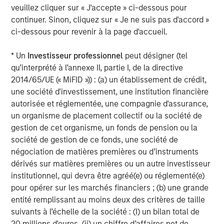
Agriculture, and Circularity themes across North America
veuillez cliquer sur « J'accepte » ci-dessous pour
and Europe, with an emphasis on driving significant
continuer. Sinon, cliquez sur « Je ne suis pas d'accord »
organic growth by leveraging the global breadth of
ci-dessous pour revenir à la page d'accueil.
Morgan Stanley capabilities.
* Un
Investisseur professionnel
peut désigner (tel
About Morgan Stanley Investment Management
qu’interprété à l’annexe II, partie I, de la directive
Morgan Stanley Investment Management, together with
2014/65/UE (« MiFID »)) : (a) un établissement de crédit,
its investment advisory affiliates, has more than 1,400
une société d'investissement, une institution financière
investment professionals around the world and $1.7
autorisée et réglementée, une compagnie d'assurance,
trillion in assets under management or supervision as of
un organisme de placement collectif ou la société de
June 30, 2025. Morgan Stanley Investment Management
gestion de cet organisme, un fonds de pension ou la
strives to provide strong long-term investment
société de gestion de ce fonds, une société de
performance, outstanding service, and a comprehensive
négociation de matières premières ou d’instruments
suite of investment management solutions to a diverse
dérivés sur matières premières ou un autre investisseur
client base, which includes governments, institutions,
institutionnel, qui devra être agréé(e) ou réglementé(e)
corporations and individuals worldwide. For further
pour opérer sur les marchés financiers ; (b) une grande
information about Morgan Stanley Investment
entité remplissant au moins deux des critères de taille
Management, please
suivants à l’échelle de la société : (I) un bilan total de
visit
https://www.morganstanley.com/im
20 millions d'euros, (ii) un chiffre d’affaires net de