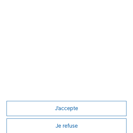
MSIM Spokesperson
Vikram Raju
Managing Director
J'accepte
Je refuse