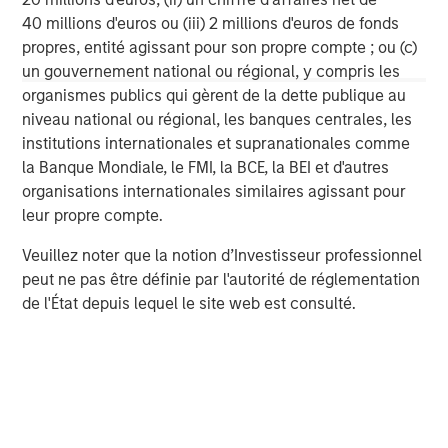
40 millions d'euros ou (iii) 2 millions d'euros de fonds
About Morgan Stanley
propres, entité agissant pour son propre compte ; ou (c)
un gouvernement national ou régional, y compris les
Morgan Stanley (NYSE: MS) is a leading global financial
organismes publics qui gèrent de la dette publique au
services firm providing a wide range of investment
niveau national ou régional, les banques centrales, les
banking, securities, wealth management and investment
institutions internationales et supranationales comme
management services. With offices in 42 countries, the
la Banque Mondiale, le FMI, la BCE, la BEI et d'autres
Firm’s employees serve clients worldwide including
organisations internationales similaires agissant pour
corporations, governments, institutions and individuals.
leur propre compte.
For further information about Morgan Stanley, please
visit
www.morganstanley.com
.
Veuillez noter que la notion d’Investisseur professionnel
peut ne pas être définie par l'autorité de réglementation
Morgan Stanley Private Equity Solutions Team
de l'État depuis lequel le site web est consulté.
Morgan Stanley Private Equity Solutions provides
investors with access to broadly diversified and thematic
private equity portfolios, spanning primary fund
commitments, co-investments, secondaries, impact
investing strategies, and custom solutions.