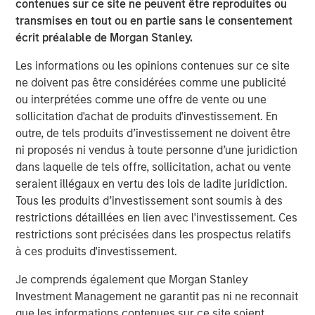
contenues sur ce site ne peuvent être reproduites ou
with multiple levers for continued growth. We appreciate
transmises en tout ou en partie sans le consentement
the World 50 team’s extraordinary talent and dedication
écrit préalable de Morgan Stanley.
over the past four years and look forward to being a
value-added partner in the Company’s next chapter.”
Les informations ou les opinions contenues sur ce site
ne doivent pas être considérées comme une publicité
“Morgan Stanley Capital Partners has been an
ou interprétées comme une offre de vente ou une
outstanding partner over the past four years, helping
sollicitation d'achat de produits d'investissement. En
solidify World 50’s position as an invaluable resource to
outre, de tels produits d’investissement ne doivent être
our members, which has delivered exceptional value to
ni proposés ni vendus à toute personne d’une juridiction
them and growth for the company,” said David Wilkie,
dans laquelle de tels offre, sollicitation, achat ou vente
former CEO and current Chairman of the Board of World
seraient illégaux en vertu des lois de ladite juridiction.
1
50.
Tous les produits d’investissement sont soumis à des
restrictions détaillées en lien avec l'investissement. Ces
World 50 CEO Ken Davis, added: “We are extremely
restrictions sont précisées dans les prospectus relatifs
excited for the growth opportunities ahead at World 50
à ces produits d'investissement.
and look forward to continuing our partnership with the
MSCP team to deliver a differentiated experience for our
Je comprends également que Morgan Stanley
members.”
Investment Management ne garantit pas ni ne reconnait
que les informations contenues sur ce site soient