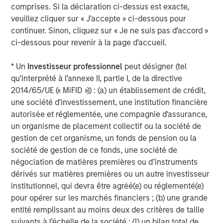
comprises. Si la déclaration ci-dessus est exacte,
worldwide. World 50’s mission remains laser focused on
veuillez cliquer sur « J'accepte » ci-dessous pour
accelerating the success of the company’s members,
continuer. Sinon, cliquez sur « Je ne suis pas d'accord »
their teams, and their organizations. For more information
ci-dessous pour revenir à la page d'accueil.
about World 50, please visit:
world50.com
About Morgan Stanley Capital Partners
* Un
Investisseur professionnel
peut désigner (tel
qu’interprété à l’annexe II, partie I, de la directive
Morgan Stanley Capital Partners, part of Morgan Stanley
2014/65/UE (« MiFID »)) : (a) un établissement de crédit,
Investment Management, is a leading middle-market
une société d'investissement, une institution financière
private equity platform that has invested capital for over
autorisée et réglementée, une compagnie d'assurance,
three decades. Morgan Stanley Capital Partners focuses
un organisme de placement collectif ou la société de
on privately negotiated equity and equity-related
gestion de cet organisme, un fonds de pension ou la
investments primarily in North America and seeks to
société de gestion de ce fonds, une société de
create value in portfolio companies primarily in a series
négociation de matières premières ou d’instruments
of subsectors in the business services, consumer,
dérivés sur matières premières ou un autre investisseur
healthcare, education and industrials markets with an
institutionnel, qui devra être agréé(e) ou réglementé(e)
emphasis on driving significant organic and acquisition
pour opérer sur les marchés financiers ; (b) une grande
growth through an operationally focused approach. For
entité remplissant au moins deux des critères de taille
further information about Morgan Stanley Capital
suivants à l’échelle de la société : (I) un bilan total de