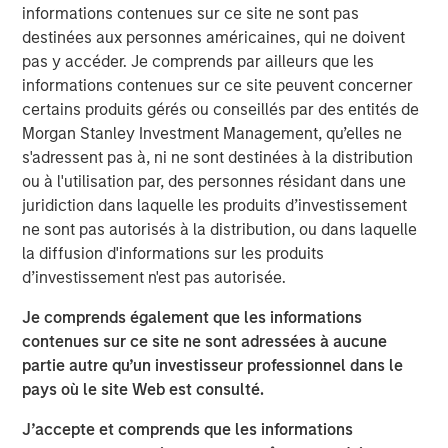
informations contenues sur ce site ne sont pas
senior executives across a variety of functions – from 37
destinées aux personnes américaines, qui ne doivent
countries across six continents – join World 50 to learn
pas y accéder. Je comprends par ailleurs que les
from one another, build relationships, and engage with
informations contenues sur ce site peuvent concerner
the World 50 community to discover powerful insights.
certains produits gérés ou conseillés par des entités de
Since investing in World 50 in 2020, MSCP has partnered
Morgan Stanley Investment Management, qu’elles ne
with Company management to further build out the
s'adressent pas à, ni ne sont destinées à la distribution
offering and continuously improve the member
ou à l'utilisation par, des personnes résidant dans une
experience through complimentary services and
juridiction dans laquelle les produits d’investissement
products. The Company’s focus on creating an
ne sont pas autorisés à la distribution, ou dans laquelle
unmatched member experience has further cemented
la diffusion d'informations sur les produits
World 50 as an important resource to its members, which
d’investissement n'est pas autorisée.
in turn, has led to consistent growth for the Company.
Je comprends également que les informations
“We are proud to have partnered with the World 50
contenues sur ce site ne sont adressées à aucune
management team through this past chapter, ultimately
partie autre qu’un investisseur professionnel dans le
transforming World 50 into what we believe to be a
pays où le site Web est consulté.
differentiated, leading platform,” said Adam Shaw,
Managing Director and Head of Business Services at
J’accepte et comprends que les informations
MSCP. “We believe World 50 is a unique business model