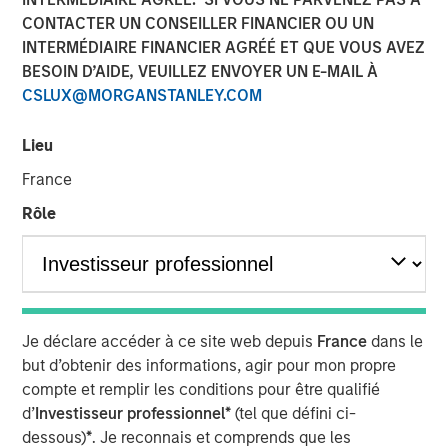
CONTACTER UN CONSEILLER FINANCIER OU UN
INTERMÉDIAIRE FINANCIER AGRÉÉ ET QUE VOUS AVEZ
BESOIN D’AIDE, VEUILLEZ ENVOYER UN E-MAIL À
CSLUX@MORGANSTANLEY.COM
NEW YORK – March 26, 2024 8:00 AM ET
Investment funds managed by Morgan Stanley Capital
Lieu
Partners (“MSCP”) today announced the sale of World 50
France
Parent LLC and its related subsidiary companies (“World
50” or the “Company”) to a single asset GP-led
Rôle
continuation fund investment vehicle managed by an
affiliate of MSCP. The continuation fund is led by
investments from Pantheon with co-lead participation
from Blue Owl Strategic Equity and Lexington, with
Norwest, Ares Management Funds, AltamarCAM and
Je déclare accéder à ce site web depuis
France
dans le
Churchill also committing to the vehicle.
but d’obtenir des informations, agir pour mon propre
compte et remplir les conditions pour être qualifié
Headquartered in Atlanta, Georgia, World 50 is an
d’
Investisseur professionnel*
(tel que défini ci-
invitation-only, peer-to-peer network and knowledge
dessous)
*
. Je reconnais et comprends que les
exchange platform. Global CEOs, board directors, and