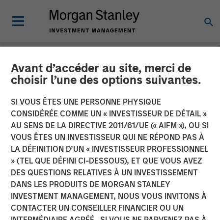
Avant d’accéder au site, merci de
NEWSROOM
choisir l’une des options suivantes.
Morgan Stanley Capital
SI VOUS ÊTES UNE PERSONNE PHYSIQUE
Partners Completes Sale of
CONSIDÉRÉE COMME UN « INVESTISSEUR DE DÉTAIL »
AU SENS DE LA DIRECTIVE 2011/61/UE (« AIFM »), OU SI
World 50 to New
VOUS ÊTES UN INVESTISSEUR QUI NE RÉPOND PAS À
LA DÉFINITION D’UN « INVESTISSEUR PROFESSIONNEL
Continuation Fund
» (TEL QUE DÉFINI CI-DESSOUS), ET QUE VOUS AVEZ
Investment Vehicle
DES QUESTIONS RELATIVES À UN INVESTISSEMENT
DANS LES PRODUITS DE MORGAN STANLEY
INVESTMENT MANAGEMENT, NOUS VOUS INVITONS À
26 MARS 2024
CONTACTER UN CONSEILLER FINANCIER OU UN
INTERMÉDIAIRE AGRÉÉ. SI VOUS NE PARVENEZ PAS À