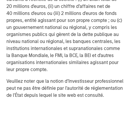
Partners, please
20 millions d'euros, (ii) un chiffre d’affaires net de
visit
www.morganstanley.com/im/capitalpartners
.
40 millions d'euros ou (iii) 2 millions d'euros de fonds
propres, entité agissant pour son propre compte ; ou (c)
About Morgan Stanley Investment Management
un gouvernement national ou régional, y compris les
Morgan Stanley Investment Management, together with
organismes publics qui gèrent de la dette publique au
its investment advisory affiliates, has approximately $1.5
niveau national ou régional, les banques centrales, les
trillion in assets under management or supervision as of
institutions internationales et supranationales comme
December 31, 2023. Morgan Stanley Investment
la Banque Mondiale, le FMI, la BCE, la BEI et d'autres
Management strives to provide outstanding long-term
organisations internationales similaires agissant pour
investment performance, service and a comprehensive
leur propre compte.
suite of investment management solutions to a diverse
Veuillez noter que la notion d’Investisseur professionnel
client base, which includes governments, institutions,
peut ne pas être définie par l'autorité de réglementation
corporations and individuals worldwide. For further
de l'État depuis lequel le site web est consulté.
information about Morgan Stanley Investment
Management, please visit
www.morganstanley.com/im
.
About Morgan Stanley
Morgan Stanley (NYSE: MS) is a leading global financial