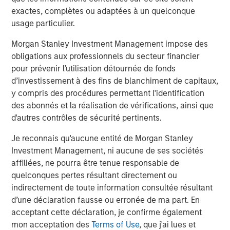
Baird acted as lead transaction advisor to MSCP on the
exactes, complètes ou adaptées à un quelconque
continuation fund while Harris Williams provided industry
usage particulier.
related advice to MSCP, and Debevoise & Plimpton served
as legal advisor to MSCP.
Morgan Stanley Investment Management impose des
obligations aux professionnels du secteur financier
About World 50
pour prévenir l’utilisation détournée de fonds
Headquartered in Atlanta, GA, World 50 is a leading peer
d’investissement à des fins de blanchiment de capitaux,
to peer community for CEOs, board directors, C-suite
y compris des procédures permettant l'identification
executives, and emerging enterprise leaders at globally
des abonnés et la réalisation de vérifications, ainsi que
respected organizations. Since 2004, World 50 has
d'autres contrôles de sécurité pertinents.
served as a beacon for the senior most executives to stay
Je reconnais qu'aucune entité de Morgan Stanley
ahead. Through highly curated product and service
Investment Management, ni aucune de ses sociétés
offerings, World 50 fosters small, private communities for
affiliées, ne pourra être tenue responsable de
executives from a multitude of functions and industries to
quelconques pertes résultant directement ou
build impactful relationships with one another, work
indirectement de toute information consultée résultant
through challenges, and elevate their impact as leaders.
d’une déclaration fausse ou erronée de ma part. En
World 50 members are at the forefront of transformation,
acceptant cette déclaration, je confirme également
leading organizations with a total market cap exceeding
mon acceptation des
Terms of Use
, que j'ai lues et
US $34 trillion and more than 37 million employees