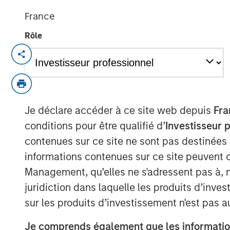
France
Rôle
LONDON — Aug 13, 2010
Morgan Stanley and Barclays Private Equ
Morgan Stanley Private Equity ("MSPE") h
stake in Zenith Vehicle Contracts Group Li
Je déclare accéder à ce site web depuis
Fra
outsourcing and management services to 
conditions pour être qualifié d’
Investisseur 
advised by Barclays Private Equity and Z
contenues sur ce site ne sont pas destinées
management will retain a 40 per cent sta
informations contenues sur ce site peuvent 
Terms of the transaction were not disclo
Management, qu’elles ne s'adressent pas à, ni
Zenith is one of the UK's largest indepe
juridiction dans laquelle les produits d’inves
vehicle outsourcing businesses. Founded
sur les produits d’investissement n'est pas a
the company manages over 27,000 vehicles
Je comprends également que les information