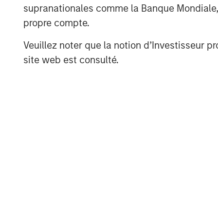
a wide range of investment banking, sec
supranationales comme la Banque Mondiale, le 
wealth management services. The Firm's
propre compte.
including corporations, governments, inst
Veuillez noter que la notion d’Investisseur pr
than 1,200 offices in 42 countries. For fu
site web est consulté.
please visit
www.morganstanley.com
.
About Barclays Private Equity
Barclays Private Equity is one of the lea
the UK and across Europe, with more than
typically ranging in size from €50m to 
In the UK, it has a sector focus on Consu
Support Services and Specialist Engineer
Established in 1979, it developed a UK re
the first European office, Paris, opened i