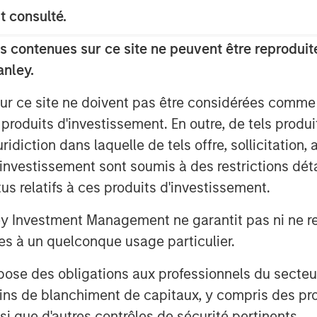
d, "We are delighted to invest in
t consulté.
management team, which has
extended period. We look forward to
 contenues sur ce site ne peuvent être reproduite
continued growth and success."
anley.
enith, said, "We are excited to
sur ce site ne doivent pas être considérées comm
ok forward to working closely on our
 produits d'investissement. En outre, de tels produ
ue potential in the coming years."
diction dans laquelle de tels offre, sollicitation,
approval.
d’investissement sont soumis à des restrictions dét
tus relatifs à ces produits d'investissement.
estment for Morgan Stanley Capital
y MSPE. Earlier deals include
Investment Management ne garantit pas ni ne rec
s Markets, Learning Care Group,
es à un quelconque usage particulier.
 des obligations aux professionnels du secteur fi
ins de blanchiment de capitaux, y compris des pro
nsi que d'autres contrôles de sécurité pertinents.