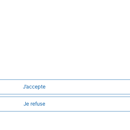
y also has a separate team managing
r.
ays Capital Company, is authorised and
rity. Registered in England no. 1125740.
on, E14 5HP. For further information,
J'accepte
Je refuse
ley
ley Careers