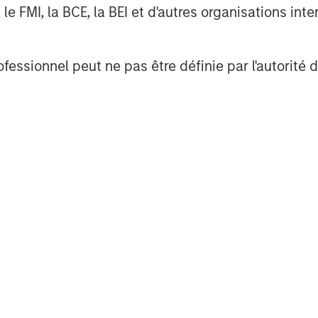
urities, investment management and
FMI, la BCE, la BEI et d'autres organisations inter
 employees serve clients worldwide
itutions and individuals from more
ofessionnel peut ne pas être définie par l'autorité 
rther information about Morgan Stanley,
ding investors in mid market buy-outs in
 350 transactions to its name,
€500m.
mer & Travel, Financial Services,
ing.
gional network in the early nineties and
n 1990. In addition to the mid-market