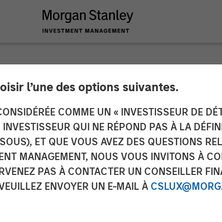
oisir l’une des options suivantes.
 Private Equity To 
ONSIDÉRÉE COMME UN « INVESTISSEUR DE DÉTA
UN INVESTISSEUR QUI NE RÉPOND PAS À LA DÉFI
 in Zenith Vehicle C
SSOUS), ET QUE VOUS AVEZ DES QUESTIONS RE
ENT MANAGEMENT, NOUS VOUS INVITONS À CO
ARVENEZ PAS À CONTACTER UN CONSEILLER FIN
 VEUILLEZ ENVOYER UN E-MAIL À
CSLUX@MORGA