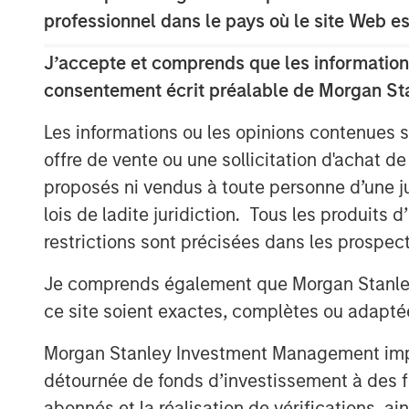
Brian Magnus, Head of MSPE in Europe, sai
professionnel dans le pays où le site Web es
Zenith and to support its high calibre 
successfully built the company over an 
J’accepte et comprends que les informations
working closely with them to ensure its 
consentement écrit préalable de Morgan St
Andrew Cope, Chief Executive Officer of Z
Les informations ou les opinions contenues 
welcome MSPE as our new partner and lo
offre de vente ou une sollicitation d'achat de
shared vision developing the company's tr
proposés ni vendus à toute personne d’une juri
The transaction is subject to regulatory 
lois de ladite juridiction. Tous les produits 
restrictions sont précisées dans les prospec
This transaction represents the sixth inv
Partners V, the most recent fund raised b
Je comprends également que Morgan Stanley 
investments in McKechnie Aerospace, Top
ce site soient exactes, complètes ou adapté
Triana Energy and Breitenfeld.
Morgan Stanley Investment Management impose
détournée de fonds d’investissement à des f
About Morgan Stanley Private Equity
abonnés et la réalisation de vérifications, ai