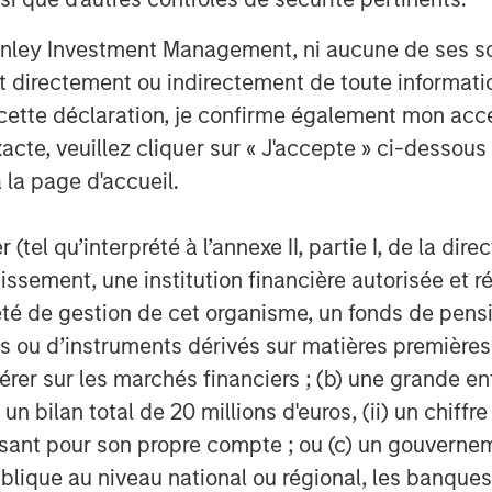
organ Stanley Investment
nley Investment Management, ni aucune de ses soci
 makes private equity and equity-
 directement ou indirectement de toute informatio
rgan Stanley Private Equity utilizes
 cette déclaration, je confirme également mon ac
g the Firm's global franchise and
acte, veuillez cliquer sur « J'accepte » ci-dessous 
nagement teams and financial
 la page d'accueil.
ies for its investment funds. Morgan
ng date back to 1985 with the Morgan
(tel qu’interprété à l’annexe II, partie I, de la dire
unds. To date, Morgan Stanley Private
ested nearly $6.5 billion of equity
tissement, une institution financière autorisée e
or further information about Morgan
té de gestion de cet organisme, un fonds de pensi
com/im/capitalpartners
.
 ou d’instruments dérivés sur matières premières o
érer sur les marchés financiers ; (b) une grande e
) un bilan total de 20 millions d'euros, (ii) un chiffre
issant pour son propre compte ; ou (c) un gouvernem
lique au niveau national ou régional, les banques c
obal financial services firm providing