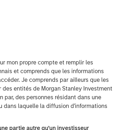
Morgan Stanley Capital
Partners
Morgan Stanley Capital Partners
manages a middle-market private
our mon propre compte et remplir les
equity platform with a strong focus on
onnais et comprends que les informations
value creation. The team has invested
accéder. Je comprends par ailleurs que les
capital in a broad spectrum of
industries for over two decades.
ar des entités de Morgan Stanley Investment
ion par, des personnes résidant dans une
u dans laquelle la diffusion d'informations
e partie autre qu’un investisseur