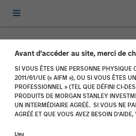
NEWSROOM
Avant d’accéder au site, merci de ch
Morgan Stanley
SI VOUS ÊTES UNE PERSONNE PHYSIQUE C
2011/61/UE (« AIFM »), OU SI VOUS ÊTES 
Majority Stake
PROFESSIONNEL » (TEL QUE DÉFINI CI-DE
PRODUITS DE MORGAN STANLEY INVESTM
Limited
UN INTERMÉDIAIRE AGRÉÉ. SI VOUS NE P
AGRÉÉ ET QUE VOUS AVEZ BESOIN D’AIDE,
13 AOÛT 2010
Lieu