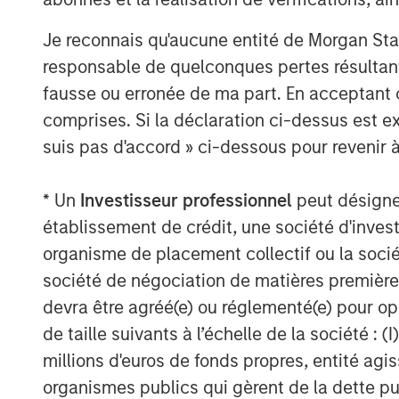
Morgan Stanley Private Equity, part of M
Je reconnais qu'aucune entité de Morgan Sta
Management's Merchant Banking Division,
responsable de quelconques pertes résultant
related investments on a global basis. Mo
fausse ou erronée de ma part. En acceptant
Morgan Stanley's vast resources, includin
comprises. Si la déclaration ci-dessus est ex
relationships with leading corporate ma
suis pas d'accord » ci-dessous pour revenir à
sponsors, to source attractive opportunit
Stanley's roots in private equity investi
* Un
Investisseur professionnel
peut désigner 
Stanley Capital Partners private equity f
Equity and its predecessor funds have inv
établissement de crédit, une société d'inves
across a broad spectrum of industries. F
organisme de placement collectif ou la socié
Stanley, please visit
www.morganstanley.
société de négociation de matières premières
devra être agréé(e) ou réglementé(e) pour op
de taille suivants à l’échelle de la société : (I
About Morgan Stanley
millions d'euros de fonds propres, entité ag
organismes publics qui gèrent de la dette pub
Morgan Stanley (NYSE: MS) is a leading gl