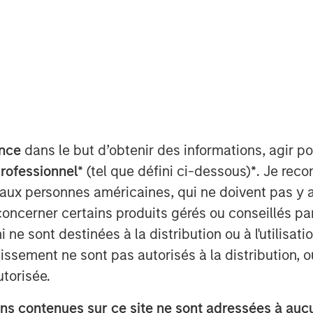
ity ("BPE") announced today that
as agreed to acquire a 60 per cent
mited ("Zenith"), a provider of vehicle
nce
dans le but d’obtenir des informations, agir p
the UK corporate sector, from funds
professionnel*
(tel que défini ci-dessous)
*
. Je rec
enith management. Zenith's
 aux personnes américaines, qui ne doivent pas y 
ke in the company.
concerner certains produits gérés ou conseillés p
sed.
 ne sont destinées à la distribution ou à l'utilisat
ndent leasing, fleet management and
tissement ne sont pas autorisés à la distribution, o
 in 1989 and headquartered in Leeds,
utorisée.
 on behalf of its corporate clients.
s contenues sur ce site ne sont adressées à aucun