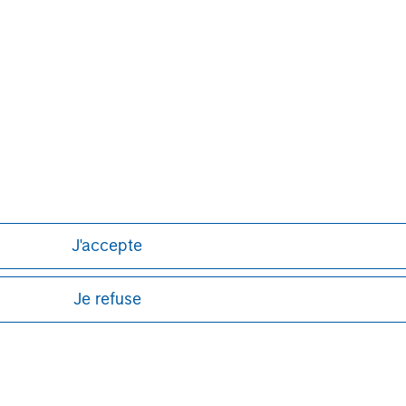
p performing private equity
ion of capital under management.
of third parties through the Clairvest
owner-led businesses. Under the current
 investments in 62 different platform
erformance over an extended period.
J'accepte
Je refuse
ley
ley Careers