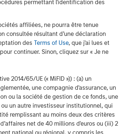
cédures permettant l'identification des
étés affiliées, ne pourra être tenue
n consultée résultant d’une déclaration
ceptation des
Terms of Use
, que j'ai lues et
pour continuer. Sinon, cliquez sur « Je ne
ctive 2014/65/UE (« MiFID »)) : (a) un
t réglementée, une compagnie d'assurance, un
on ou la société de gestion de ce fonds, une
u un autre investisseur institutionnel, qui
ntité remplissant au moins deux des critères
 d’affaires net de 40 millions d'euros ou (iii) 2
ent national ou régional, y compris les