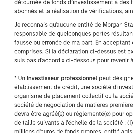
détournée de fonds d’investissement à des f
abonnés et la réalisation de vérifications, ai
About Morgan Stanley Private Equity Se
Morgan Stanley Private Equity Secondari
Je reconnais qu'aucune entité de Morgan Sta
Stanley Investment Management, seeks to
responsable de quelconques pertes résultant
solutions to a global client base. As par
fausse ou erronée de ma part. En acceptant
private markets focused professionals, 
comprises. Si la déclaration ci-dessus est ex
decades of investment experience across 
suis pas d'accord » ci-dessous pour revenir à
information, visit
www.morganstanley.co
About Morgan Stanley Investment Man
* Un
Investisseur professionnel
peut désigner 
établissement de crédit, une société d'inves
Morgan Stanley Investment Management, t
organisme de placement collectif ou la socié
affiliates, has more than 1,300 investme
société de négociation de matières premières
$1.4 trillion in assets under management 
devra être agréé(e) ou réglementé(e) pour op
Morgan Stanley Investment Management st
de taille suivants à l’échelle de la société : (I
term investment performance, service, a
millions d'euros de fonds propres, entité ag