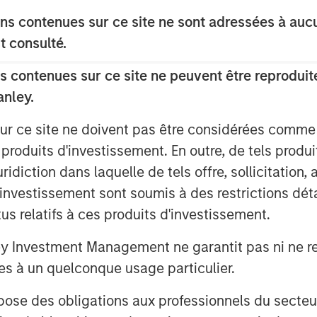
s contenues sur ce site ne sont adressées à aucun
Private Equity Secondaries, said: “We
t consulté.
DPQ and the team at Top Aces as they
sary training experience while creating
 contenues sur ce site ne peuvent être reproduite
stomers. This investment seeks to
anley.
fleet and the expansion of the
sur ce site ne doivent pas être considérées comm
hance the operational readiness of the
the world.”
 produits d'investissement. En outre, de tels produ
diction dans laquelle de tels offre, sollicitation,
f Clairvest, noted: “We are delighted
d’investissement sont soumis à des restrictions dét
 Private Equity Secondaries as well as
tus relatifs à ces produits d'investissement.
 continued growth of Top Aces. Morgan
istication and agility helped make an
Investment Management ne garantit pas ni ne rec
seamlessly. Through our collective
es à un quelconque usage particulier.
eam at Top Aces, we have helped
y growing segment of the defense
 des obligations aux professionnels du secteur fi