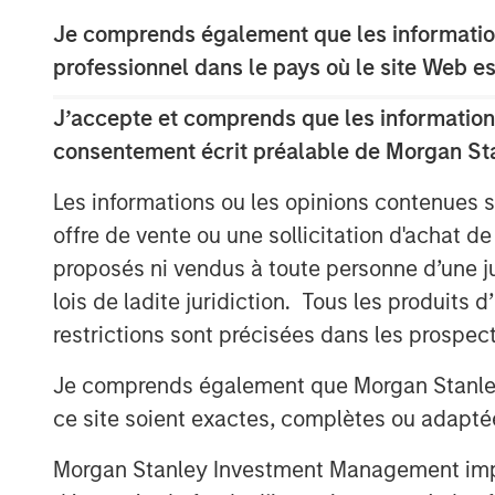
course.
Je comprends également que les information
Nash Waterman, Head of Morgan Stanley 
professionnel dans le pays où le site Web es
are pleased to partner with Clairvest, C
deliver the highest end, real-world adver
J’accepte et comprends que les informations
significant cost efficiencies for their cu
consentement écrit préalable de Morgan St
support the growth of Top Aces’ aircraft 
Les informations ou les opinions contenues 
company’s mission-critical training to en
next generation of combat forces around 
offre de vente ou une sollicitation d'achat de
proposés ni vendus à toute personne d’une juri
Ken Rotman, CEO and Managing Director o
lois de ladite juridiction. Tous les produits 
to be investing alongside Morgan Stanley
restrictions sont précisées dans les prospec
CDPQ in this latest round to support the
Stanley Private Equity Secondaries’ soph
Je comprends également que Morgan Stanley 
otherwise complicated transaction close 
ce site soient exactes, complètes ou adapté
support of the dedicated management t
create the industry leader in this rapidl
Morgan Stanley Investment Management impose
industry.”