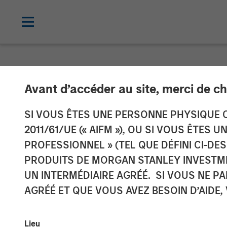
NEWSROOM
Avant d’accéder au site, merci de ch
Morgan Stanley
SI VOUS ÊTES UNE PERSONNE PHYSIQUE C
2011/61/UE (« AIFM »), OU SI VOUS ÊTES 
Completes Inve
PROFESSIONNEL » (TEL QUE DÉFINI CI-DE
PRODUITS DE MORGAN STANLEY INVESTM
Aces
UN INTERMÉDIAIRE AGRÉÉ. SI VOUS NE P
AGRÉÉ ET QUE VOUS AVEZ BESOIN D’AIDE,
31 MAI 2023
Lieu