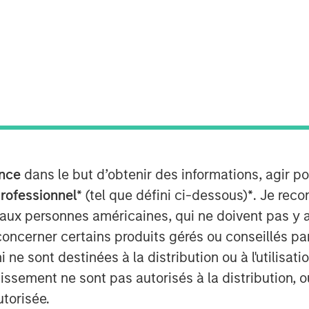
nley Private Equity Secondaries and
day the completion of a growth equity
es’ other shareholders, which includes
nce
dans le but d’obtenir des informations, agir p
r (ADAIR) and Joint Terminal Attack
professionnel*
(tel que défini ci-dessous)
*
. Je rec
orces of the United States, Canada,
 aux personnes américaines, qui ne doivent pas y 
today operates out of 11 bases in four
concerner certains produits gérés ou conseillés p
ercially operated fighter aircraft in
 ne sont destinées à la distribution ou à l'utilisat
mmercial owner/operator of the F-16.
cluding 70 fighter pilots, many of
tissement ne sont pas autorisés à la distribution, o
op Gun Fighter Weapons Instructor
utorisée.