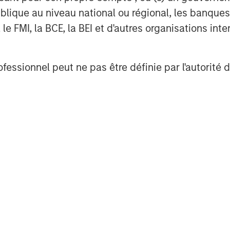
t base, which includes governments,
lique au niveau national ou régional, les banques c
 worldwide. For further information
FMI, la BCE, la BEI et d'autres organisations inter
ment, please visit
ofessionnel peut ne pas être définie par l'autorité 
obal financial services firm providing
urities, wealth management and
ices in 42 countries, the Firm's
ding corporations, governments,
information about Morgan Stanley,
trepreneurs to help them build
nded in 1987 by a group of successful