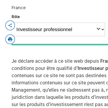
France
Rôle
NEW YORK
–
May 31, 2023
Investment funds managed by Morgan Sta
Clairvest Group (Clairvest) announced to
investment in Top Aces alongside Top Ac
global investment group CDPQ.
Je déclare accéder à ce site web depuis
Fra
Top Aces provides advanced adversary ai
conditions pour être qualifié d’
Investisseur 
Controller (JTAC) training to the armed f
contenues sur ce site ne sont pas destinées
Germany and other NATO allies. Top Aces 
informations contenues sur ce site peuvent 
countries. It has the largest fleet of comm
Management, qu’elles ne s'adressent pas à, ni
active service and is the world's only co
Top Aces has more than 500 employees in
juridiction dans laquelle les produits d’inves
whom are graduates of the prestigious T
sur les produits d’investissement n'est pas a