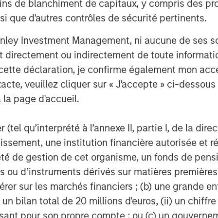
ins de blanchiment de capitaux, y compris des pro
nsi que d'autres contrôles de sécurité pertinents.
condaries
es, an investment team within Morgan
nley Investment Management, ni aucune de ses soci
 deliver innovative private market
 directement ou indirectement de toute informatio
t of a broader team of 50 dedicated
 cette déclaration, je confirme également mon ac
the secondaries business draws on
acte, veuillez cliquer sur « J'accepte » ci-dessous 
private markets. For further
 la page d'accueil.
m/im
.
agement
(tel qu’interprété à l’annexe II, partie I, de la dire
tissement, une institution financière autorisée e
ogether with its investment advisory
té de gestion de cet organisme, un fonds de pensi
nt professionals around the world and
 ou d’instruments dérivés sur matières premières o
or supervision as of March 31, 2023.
érer sur les marchés financiers ; (b) une grande e
rives to provide outstanding long-
) un bilan total de 20 millions d'euros, (ii) un chiffre
nd a comprehensive suite of investment
issant pour son propre compte ; ou (c) un gouvernem