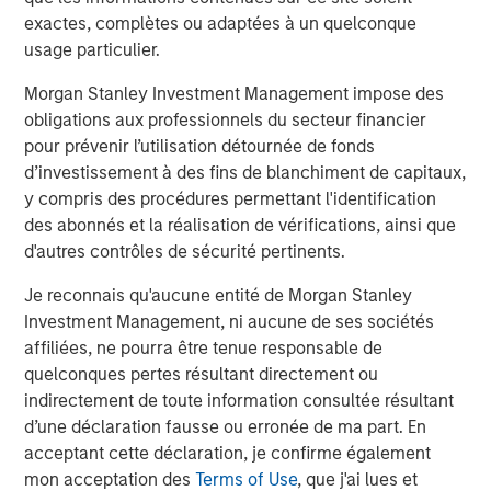
20, 2018 at the Las Vegas Convention Center. Request a
exactes, complètes ou adaptées à un quelconque
product demonstration and learn about VizExplorer’s
usage particulier.
speaking engagements during the conference at
Morgan Stanley Investment Management impose des
www.vizexplorer.com/niga
.
obligations aux professionnels du secteur financier
About VizExplorer
pour prévenir l’utilisation détournée de fonds
d’investissement à des fins de blanchiment de capitaux,
Led by a team of data experts, VizExplorer is applying
y compris des procédures permettant l'identification
data design and visualization principles to big data
des abonnés et la réalisation de vérifications, ainsi que
problems. With analytics, data visualization, and
d'autres contrôles de sécurité pertinents.
operational intelligence solutions, VizExplorer is helping
enterprises to transform data into information and
Je reconnais qu'aucune entité de Morgan Stanley
information into insights to optimize their efficiency and
Investment Management, ni aucune de ses sociétés
profitability.
affiliées, ne pourra être tenue responsable de
quelconques pertes résultant directement ou
VizExplorer’s solutions help companies in gaming,
indirectement de toute information consultée résultant
entertainment, healthcare and manufacturing address
d’une déclaration fausse ou erronée de ma part. En
smart space and profit optimization, marketing campaign
acceptant cette déclaration, je confirme également
management, CRM and customer service, and service
mon acceptation des
Terms of Use
, que j'ai lues et
and dispatch management. VizExplorer is headquartered