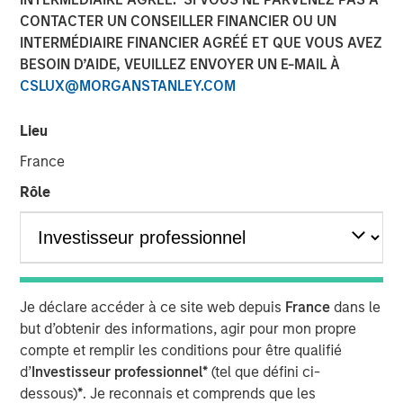
17 AVRIL 2018
CONTACTER UN CONSEILLER FINANCIER OU UN
INTERMÉDIAIRE FINANCIER AGRÉÉ ET QUE VOUS AVEZ
BESOIN D’AIDE, VEUILLEZ ENVOYER UN E-MAIL À
CSLUX@MORGANSTANLEY.COM
SAN DIEGO — April 17, 2018
Lieu
VizExplorer today announced that it has closed a
France
strategic investment round by Morgan Stanley Expansion
Rôle
Capital. The investment will enable VizExplorer to scale
business operations, enhance its analytics platform for
the casino industry, and deliver new solutions for
additional verticals including manufacturing,
entertainment venues and healthcare. Morgan Stanley
Je déclare accéder à ce site web depuis
France
dans le
Expansion Capital is the growth-focused private equity
but d’obtenir des informations, agir pour mon propre
platform within Morgan Stanley Investment Management.
compte et remplir les conditions pour être qualifié
VizExplorer was previously owned by Endeavor, which
d’
Investisseur professionnel*
(tel que défini ci-
will continue to have a minority investment in the
dessous)
*
. Je reconnais et comprends que les
company.