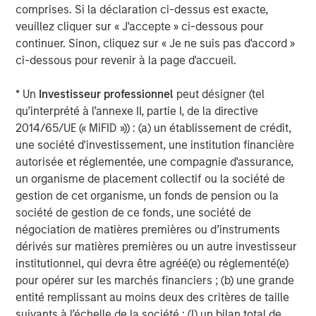
comprises. Si la déclaration ci-dessus est exacte,
in San Diego, with offices in Las Vegas and Wellington,
veuillez cliquer sur « J'accepte » ci-dessous pour
New Zealand. For further information about VizExplorer,
continuer. Sinon, cliquez sur « Je ne suis pas d'accord »
please visit
www.vizexplorer.com
.
ci-dessous pour revenir à la page d'accueil.
About Morgan Stanley Expansion Capital
* Un
Investisseur professionnel
peut désigner (tel
Morgan Stanley Expansion Capital is the growth-focused
qu’interprété à l’annexe II, partie I, de la directive
private investment platform within Morgan Stanley
2014/65/UE (« MiFID »)) : (a) un établissement de crédit,
Investment Management. Funds managed by Morgan
une société d'investissement, une institution financière
Stanley Expansion Capital target growth equity and credit
autorisée et réglementée, une compagnie d'assurance,
investments within technology, healthcare, consumer,
un organisme de placement collectif ou la société de
digital media and other high growth sectors. For over
gestion de cet organisme, un fonds de pension ou la
three decades, Morgan Stanley Expansion Capital has
société de gestion de ce fonds, une société de
successfully pursued growth investment opportunities
négociation de matières premières ou d’instruments
and has completed investments in over 190 companies
dérivés sur matières premières ou un autre investisseur
leveraging the global brand and network of Morgan
institutionnel, qui devra être agréé(e) ou réglementé(e)
Stanley. For further information about Morgan Stanley
pour opérer sur les marchés financiers ; (b) une grande
Expansion Capital, please visit
entité remplissant au moins deux des critères de taille
www.morganstanley.com/im/expansioncapital
.
suivants à l’échelle de la société : (I) un bilan total de