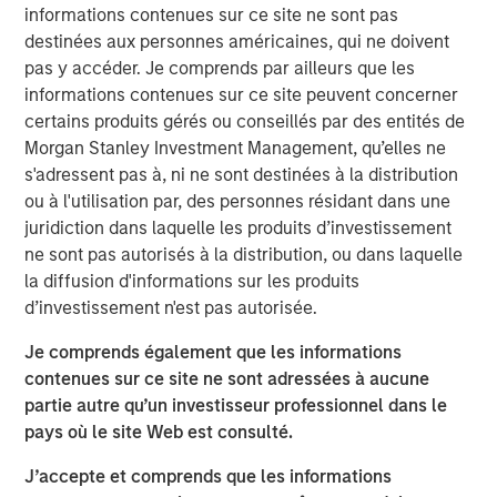
informations contenues sur ce site ne sont pas
VizExplorer provides critically important technology to
destinées aux personnes américaines, qui ne doivent
more than 600 casino properties across six continents,
pas y accéder. Je comprends par ailleurs que les
giving operators new ways to view and act on their data
informations contenues sur ce site peuvent concerner
to drive efficiency and enhance profitability. With the
certains produits gérés ou conseillés par des entités de
support of Endeavor, VizExplorer has emerged as a leader
Morgan Stanley Investment Management, qu’elles ne
in the real-time analytics and operational intelligence
s'adressent pas à, ni ne sont destinées à la distribution
category, experiencing more than 65 percent average
ou à l'utilisation par, des personnes résidant dans une
revenue growth and a 13-fold increase in annual recurring
juridiction dans laquelle les produits d’investissement
revenue since 2013. VizExplorer has approximately 150
ne sont pas autorisés à la distribution, ou dans laquelle
employees in its offices in San Diego, Las Vegas and
la diffusion d'informations sur les produits
Wellington, New Zealand.
d’investissement n'est pas autorisée.
As a result of the investment, Morgan Stanley Expansion
Je comprends également que les informations
Capital becomes VizExplorer’s strategic investment
contenues sur ce site ne sont adressées à aucune
partner. VizExplorer will invest in and leverage its unique,
partie autre qu’un investisseur professionnel dans le
patented technology to provide sophisticated analytics,
pays où le site Web est consulté.
data visualization and operational intelligence solutions
J’accepte et comprends que les informations
that drive revenue and efficiencies for its customers