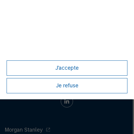
Pete D. Chung
Managing Director
J'accepte
Je refuse
Morgan Stanley