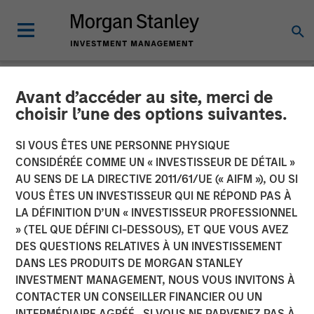
Avant d’accéder au site, merci de
NEWSROOM
choisir l’une des options suivantes.
VizExplorer Announces
SI VOUS ÊTES UNE PERSONNE PHYSIQUE
Strategic Investment by
CONSIDÉRÉE COMME UN « INVESTISSEUR DE DÉTAIL »
AU SENS DE LA DIRECTIVE 2011/61/UE (« AIFM »), OU SI
Morgan Stanley Expansion
VOUS ÊTES UN INVESTISSEUR QUI NE RÉPOND PAS À
LA DÉFINITION D’UN « INVESTISSEUR PROFESSIONNEL
Capital
» (TEL QUE DÉFINI CI-DESSOUS), ET QUE VOUS AVEZ
DES QUESTIONS RELATIVES À UN INVESTISSEMENT
DANS LES PRODUITS DE MORGAN STANLEY
Growth investment to accelerate growth, broader
INVESTMENT MANAGEMENT, NOUS VOUS INVITONS À
adoption and product roadmap
CONTACTER UN CONSEILLER FINANCIER OU UN
INTERMÉDIAIRE AGRÉÉ. SI VOUS NE PARVENEZ PAS À