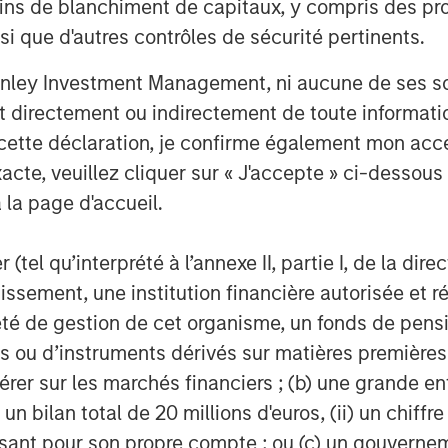
ins de blanchiment de capitaux, y compris des pro
of Morgan Stanley Energy Partners,
nsi que d'autres contrôles de sécurité pertinents.
always seeks to partner with leaders
nley Investment Management, ni aucune de ses soci
am exemplify best in class
 directement ou indirectement de toute informatio
uccess in the years to come.”
 cette déclaration, je confirme également mon ac
acte, veuillez cliquer sur « J'accepte » ci-dessous 
 la page d'accueil.
o Midstream is a leading natural gas
mpany providing world-class
cers in Texas, Oklahoma, and Kansas.
(tel qu’interprété à l’annexe II, partie I, de la dire
idstream, please contact
tissement, une institution financière autorisée e
té de gestion de cet organisme, un fonds de pensi
 ou d’instruments dérivés sur matières premières o
érer sur les marchés financiers ; (b) une grande e
gy-focused private equity business of
) un bilan total de 20 millions d'euros, (ii) un chiffre
s a leading energy private equity
issant pour son propre compte ; ou (c) un gouvernem