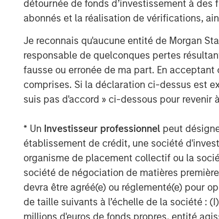
détournée de fonds d’investissement à des f
John Moon, Managing Director and Head 
abonnés et la réalisation de vérifications, ai
added, “Morgan Stanley Energy Partners 
Je reconnais qu'aucune entité de Morgan Sta
in the field, and Rick and the Durango te
responsable de quelconques pertes résultant
management. We look forward to shared s
fausse ou erronée de ma part. En acceptant
About Durango Midstream
comprises. Si la déclaration ci-dessus est ex
suis pas d'accord » ci-dessous pour revenir à
Headquartered in Houston, Texas, Durang
gathering, processing, and marketing co
midstream services to oil and gas produ
* Un
Investisseur professionnel
peut désigner 
For further information about Durango M
établissement de crédit, une société d'inves
info@durangomidstream.com
.
organisme de placement collectif ou la socié
société de négociation de matières premières
About Morgan Stanley Energy Partners
devra être agréé(e) ou réglementé(e) pour op
Morgan Stanley Energy Partners, the ener
de taille suivants à l’échelle de la société : (I
Morgan Stanley Investment Management, i
millions d'euros de fonds propres, entité ag