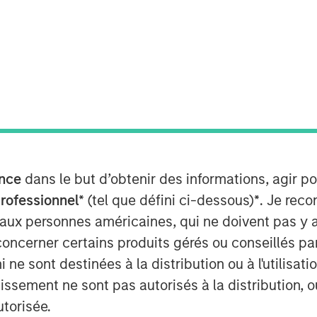
ley Energy Partners (collectively,
ment Management, and Houston, Texas-
(“Durango Midstream” or the
c partnership whereby MSEP has made
Midstream to support the growth of the
idcontinent region of the United
 disclosed.
nce
dans le but d’obtenir des informations, agir p
professionnel*
(tel que défini ci-dessous)
*
. Je rec
as gathering, processing and
 aux personnes américaines, qui ne doivent pas y 
 midstream services to oil and gas
concerner certains produits gérés ou conseillés p
as. The partnership with MSEP
esources to upgrade and expand
 ne sont destinées à la distribution ou à l'utilisat
and capabilities. The Company’s initial
tissement ne sont pas autorisés à la distribution, o
 expansion of its gathering and
utorisée.