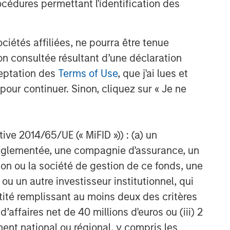
cédures permettant l'identification des
étés affiliées, ne pourra être tenue
n consultée résultant d’une déclaration
ceptation des
Terms of Use
, que j'ai lues et
pour continuer. Sinon, cliquez sur « Je ne
ctive 2014/65/UE (« MiFID »)) : (a) un
t réglementée, une compagnie d'assurance, un
on ou la société de gestion de ce fonds, une
u un autre investisseur institutionnel, qui
ntité remplissant au moins deux des critères
 d’affaires net de 40 millions d'euros ou (iii) 2
ent national ou régional, y compris les