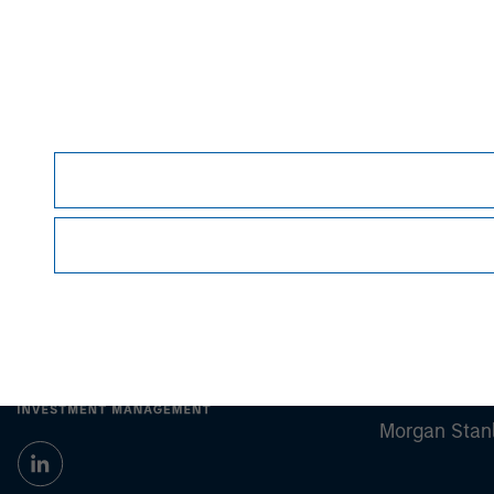
John Moon
Managing Director
Morgan Stan
Morgan Stan