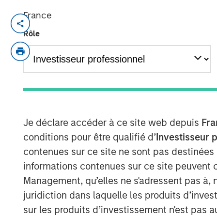
France
NEW YORK — November 21, 2017
Rôle
Investment funds managed by Morgan Stan
“MSEP”), part of Morgan Stanley Invest
based Durango Investment Holdings LLC 
“Company”) announced today a strategi
a majority equity investment in Durango 
Company’s midstream businesses in the M
States. Terms of the transaction were not
Je déclare accéder à ce site web depuis
Fra
conditions pour être qualifié d’
Investisseur 
Durango Midstream is a leading natural g
contenues sur ce site ne sont pas destinées
marketing company providing world-class
informations contenues sur ce site peuvent 
producers in Texas, Oklahoma, and Kans
provides the Company with additional r
Management, qu’elles ne s'adressent pas à, ni
Durango Midstream’s existing asset base 
juridiction dans laquelle les produits d’inves
growth projects are expected to focus on
sur les produits d’investissement n'est pas a