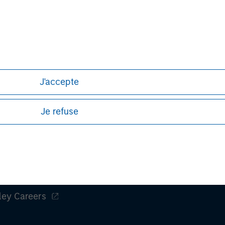
David N. Miller
Managing Director
J'accepte
Je refuse
ley
ley Careers