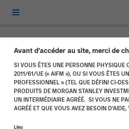
NEWSROOM
Avant d’accéder au site, merci de ch
Morgan Stanle
SI VOUS ÊTES UNE PERSONNE PHYSIQUE C
2011/61/UE (« AIFM »), OU SI VOUS ÊTES 
Midstream Ann
PROFESSIONNEL » (TEL QUE DÉFINI CI-DE
PRODUITS DE MORGAN STANLEY INVESTM
UN INTERMÉDIAIRE AGRÉÉ. SI VOUS NE P
21 NOVEMBRE 2017
AGRÉÉ ET QUE VOUS AVEZ BESOIN D’AIDE,
Lieu