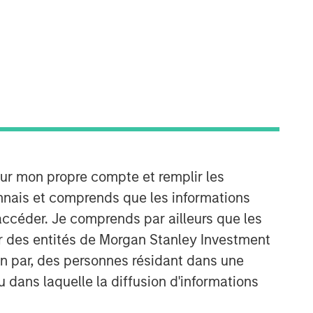
Morgan Stanley Energy
Partners
Morgan Stanley Energy Partners
makes control investments in energy
companies primarily located in North
America. The team focuses on the
buyout and build-up of strategically
attractive, established energy
our mon propre compte et remplir les
businesses across the energy value
onnais et comprends que les informations
chain in partnership with best-in-class
accéder. Je comprends par ailleurs que les
management teams.
ar des entités de Morgan Stanley Investment
ion par, des personnes résidant dans une
u dans laquelle la diffusion d'informations