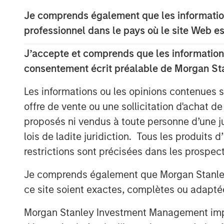
processing system in Grady County, Okla
Je comprends également que les information
the rapidly growing Merge-SCOOP-STACK
professionnel dans le pays où le site Web es
Robert Lee, Managing Director of Morgan 
delighted to partner with Durango Midstr
J’accepte et comprends que les informations
strategic asset base and the attractive o
consentement écrit préalable de Morgan St
and gas activity, the business is uniquely
Les informations ou les opinions contenues 
Durango Midstream is led by Richard A. C
offre de vente ou une sollicitation d'achat de
Officer. Mr. Cargile has decades of oper
proposés ni vendus à toute personne d’une juri
business. He most recently served as Pr
lois de ladite juridiction. Tous les produits 
Energy Transfer Partners, L.P. Mr. Cargile
restrictions sont précisées dans les prospec
strategic partnership with Morgan Stanle
network and sterling reputation and their
Je comprends également que Morgan Stanley 
business will help us accelerate our gro
ce site soient exactes, complètes ou adapté
expand into other leading oil and gas bas
forward to supporting our current and fu
Morgan Stanley Investment Management impose
midstream infrastructure and world-class