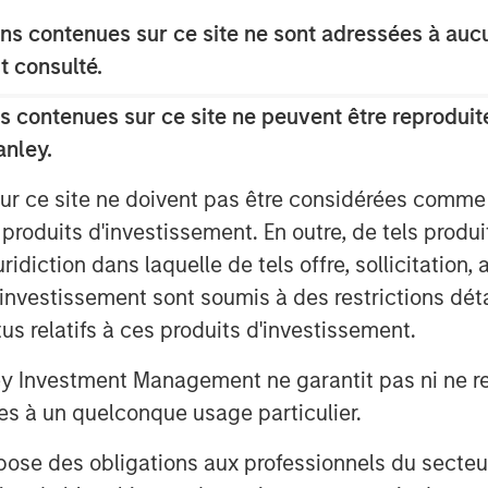
homa to support producers active in
s contenues sur ce site ne sont adressées à aucun
 plays of Central Oklahoma.
t consulté.
Stanley Energy Partners, said, “We are
eam – given its exceptional team,
 contenues sur ce site ne peuvent être reproduite
pportunities presented by nearby oil
anley.
 positioned for growth.”
sur ce site ne doivent pas être considérées comm
argile, President and Chief Executive
 produits d'investissement. En outre, de tels produ
ating experience in the midstream
diction dans laquelle de tels offre, sollicitation,
esident of Midstream Operations at
d’investissement sont soumis à des restrictions dét
 said, “We are excited about our
tus relatifs à ces produits d'investissement.
y Energy Partners. Their global
 history of success in the energy
Investment Management ne garantit pas ni ne rec
wth plans in the Midcontinent and
es à un quelconque usage particulier.
ins in the United States. We look
ture customers with additional
 des obligations aux professionnels du secteur fi
 service.”