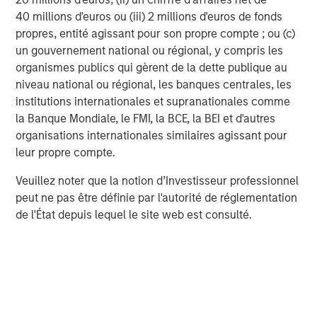
coming weeks
40 millions d'euros ou (iii) 2 millions d'euros de fonds
propres, entité agissant pour son propre compte ; ou (c)
About Calvert Research and Management
un gouvernement national ou régional, y compris les
organismes publics qui gèrent de la dette publique au
Calvert Research and Management is a global leader in
niveau national ou régional, les banques centrales, les
responsible investing. Calvert sponsors one of the largest
institutions internationales et supranationales comme
and most diversified families of responsibly invested
la Banque Mondiale, le FMI, la BCE, la BEI et d'autres
mutual funds, encompassing active and passively
organisations internationales similaires agissant pour
managed equity, income, alternative and multi-asset
leur propre compte.
strategies, with approximately $37.3 billion in assets
under management as of March 31, 2022.
Veuillez noter que la notion d’Investisseur professionnel
peut ne pas être définie par l'autorité de réglementation
With roots in responsible investing dating back to the
de l'État depuis lequel le site web est consulté.
1982 launch of the first mutual fund to oppose investing
in companies doing business in apartheid-era South
Africa, the firm seeks to generate favourable investment
returns for clients by allocating capital consistent with
environmental, social and governance best practices and
through structured engagement with portfolio companies.