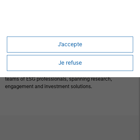
Luxemburg B 29 192. A summary of investor rights is
available in English at the same website.
If the management company of the relevant Fund
decides to terminate its arrangement for marketing that
Fund in any EEA country where it is registered for sale, it
J'accepte
will do so in accordance with the relevant UCITS rules.
Calvert Research and Management Team
Je refuse
Calvert has one of the industry's largest and most diverse
teams of ESG professionals, spanning research,
engagement and investment solutions.