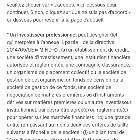
initiatives position us to offer impact-driven, responsible
veuillez cliquer sur « J'accepte » ci-dessous pour
investing strategies that deliver long-term shareholder
continuer. Sinon, cliquez sur « Je ne suis pas d'accord »
value and drive positive change,” added Mr. Streur.
ci-dessous pour revenir à la page d'accueil.
“We are delighted to be able to bring Calvert’s historic
* Un
Investisseur professionnel
peut désigner (tel
understanding of ESG analysis, knowledge of responsible
qu’interprété à l’annexe II, partie I, de la directive
investing and success in long-term value creation to our
2014/65/UE (« MiFID »)) : (a) un établissement de crédit,
European clients,” said Jacques Chappuis, Global Head of
une société d'investissement, une institution financière
Distribution and Co-Head of the Solutions and Multi-Asset
autorisée et réglementée, une compagnie d'assurance,
Group at Morgan Stanley Investment Management..
un organisme de placement collectif ou la société de
“Investors are increasingly focused on sustainability, and
gestion de cet organisme, un fonds de pension ou la
the launch of these new funds demonstrates our focus
société de gestion de ce fonds, une société de
on delivering our clients best-in-class and market-leading
négociation de matières premières ou d’instruments
products and solutions that align investor values with
dérivés sur matières premières ou un autre investisseur
financial outcomes. European investors have a
institutionnel, qui devra être agréé(e) ou réglementé(e)
sophisticated understanding of how sustainability factors
pour opérer sur les marchés financiers ; (b) une grande
can lead to business success and Calvert has been
entité remplissant au moins deux des critères de taille
honing this process for 40 years.”
suivants à l’échelle de la société : (I) un bilan total de
* This fund is approved and will be available in the
20 millions d'euros, (ii) un chiffre d’affaires net de