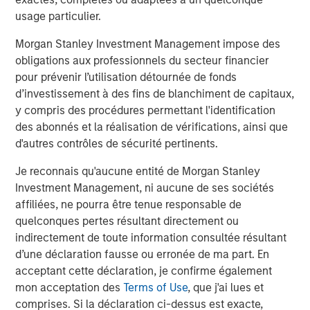
efficiency, advocating for equitable societies and
usage particulier.
enhanced societal outcomes as well as demanding
accountable governance and transparent operations are
Morgan Stanley Investment Management impose des
the core of the Calvert Principles for Responsible
obligations aux professionnels du secteur financier
Investment, which form the foundation of Calvert’s
pour prévenir l’utilisation détournée de fonds
investment process.
d’investissement à des fins de blanchiment de capitaux,
y compris des procédures permettant l'identification
Calvert is a signatory to, and has played a leading role in
des abonnés et la réalisation de vérifications, ainsi que
spearheading, a number of global initiatives such as the
d'autres contrôles de sécurité pertinents.
United Nations Environment Programme Finance
Initiative’s Principles of Responsible Investing (PRI), the
Je reconnais qu'aucune entité de Morgan Stanley
Women’s Empowerment Principles and the UN Global
Investment Management, ni aucune de ses sociétés
Compact. Calvert also partners extensively with leading
affiliées, ne pourra être tenue responsable de
academic institutions and other ESG-oriented
quelconques pertes résultant directement ou
organizations to promote industry leading collaborative
indirectement de toute information consultée résultant
research.
d’une déclaration fausse ou erronée de ma part. En
acceptant cette déclaration, je confirme également
“The combination of our research and engagement
mon acceptation des
Terms of Use
, que j'ai lues et
processes plus our work to support global change
comprises. Si la déclaration ci-dessus est exacte,