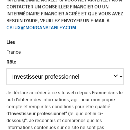
CONTACTER UN CONSEILLER FINANCIER OU UN
INTERMÉDIAIRE FINANCIER AGRÉÉ ET QUE VOUS AVEZ
BESOIN D’AIDE, VEUILLEZ ENVOYER UN E-MAIL À
CSLUX@MORGANSTANLEY.COM
London — May 4, 2022
Calvert Research and Management (Calvert), a subsidiary
Lieu
of Morgan Stanley Investment Management, today
France
announced the European launch of a suite of responsible
investing strategies focused on Environmental, Social and
Rôle
Governance (ESG) factors. The new Calvert strategies
meet the SFDR Article 9 criteria and have a sustainable
investment objective across the ESG spectrum. This news
follows MSIM’s acquisition of Eaton Vance, Calvert’s
Je déclare accéder à ce site web depuis
France
dans le
parent company in March, 2021.
but d’obtenir des informations, agir pour mon propre
compte et remplir les conditions pour être qualifié
Calvert, a recognized pioneer and leader in responsible
d’
Investisseur professionnel*
(tel que défini ci-
investing since 1982, employs proprietary fundamental
dessous)
*
. Je reconnais et comprends que les
research, financially material ESG data analysis and
informations contenues sur ce site ne sont pas
direct company engagement to deliver competitive