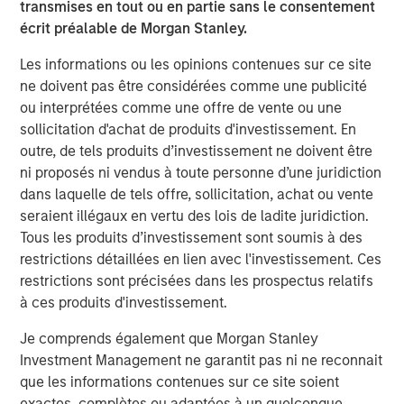
transmises en tout ou en partie sans le consentement
MSINVF Calvert Sustainable Diversity, Equity and
écrit préalable de Morgan Stanley.
Inclusion Fund
Les informations ou les opinions contenues sur ce site
MSINVF Calvert Sustainable Climate Aligned Fund
ne doivent pas être considérées comme une publicité
ou interprétées comme une offre de vente ou une
“We are excited about leveraging Morgan Stanley
sollicitation d'achat de produits d'investissement. En
Investment Management’s leading non-U.S. distribution
outre, de tels produits d’investissement ne doivent être
capabilities to bring Calvert’s proven, Principles-based
ni proposés ni vendus à toute personne d’une juridiction
sustainable investment strategies to a much broader
dans laquelle de tels offre, sollicitation, achat ou vente
universe of investors,” said John Streur, President and
seraient illégaux en vertu des lois de ladite juridiction.
Chief Executive Officer of Calvert Research and
Tous les produits d’investissement sont soumis à des
Management. “Our proprietary research system drives
restrictions détaillées en lien avec l'investissement. Ces
our investment process and enables us to identify the
restrictions sont précisées dans les prospectus relatifs
companies leading their peers in managing financially
à ces produits d'investissement.
material ESG risks and opportunities, and those that are
positioned for longer-term success and improved societal
Je comprends également que Morgan Stanley
outcomes.”
Investment Management ne garantit pas ni ne reconnait
que les informations contenues sur ce site soient
Promoting environmental sustainability and resource
exactes, complètes ou adaptées à un quelconque