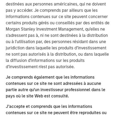
destinées aux personnes américaines, qui ne doivent
investment results across asset classes. The newly
pas y accéder. Je comprends par ailleurs que les
available strategies form a robust suite of offerings that
informations contenues sur ce site peuvent concerner
invest in companies with leading ESG characteristics
certains produits gérés ou conseillés par des entités de
with the core objective of long-term value creation and
Morgan Stanley Investment Management, qu’elles ne
positive global impact.
s'adressent pas à, ni ne sont destinées à la distribution
The Calvert Article 9 Funds are available through Morgan
ou à l'utilisation par, des personnes résidant dans une
Stanley Investment Management’s distribution network
juridiction dans laquelle les produits d’investissement
and include the following:
ne sont pas autorisés à la distribution, ou dans laquelle
la diffusion d'informations sur les produits
MSINVF Calvert Sustainable Developed Europe
d’investissement n'est pas autorisée.
Equity Select Fund
Je comprends également que les informations
MSINVF Calvert Sustainable Developed Markets
contenues sur ce site ne sont adressées à aucune
Equity Select Fund
partie autre qu’un investisseur professionnel dans le
pays où le site Web est consulté.
MSINVF Calvert Sustainable Emerging Markets
Equity Select Fund *
J’accepte et comprends que les informations
contenues sur ce site ne peuvent être reproduites ou
MSINVF Calvert Sustainable US Equity Select Fund