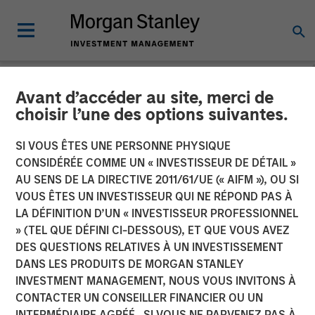
Avant d’accéder au site, merci de
NEWSROOM
choisir l’une des options suivantes.
Morgan Stanley Investment
SI VOUS ÊTES UNE PERSONNE PHYSIQUE
Management Launches
CONSIDÉRÉE COMME UN « INVESTISSEUR DE DÉTAIL »
AU SENS DE LA DIRECTIVE 2011/61/UE (« AIFM »), OU SI
ESG Strategies Across
VOUS ÊTES UN INVESTISSEUR QUI NE RÉPOND PAS À
LA DÉFINITION D’UN « INVESTISSEUR PROFESSIONNEL
Europe Managed by Calvert
» (TEL QUE DÉFINI CI-DESSOUS), ET QUE VOUS AVEZ
Research and Management
DES QUESTIONS RELATIVES À UN INVESTISSEMENT
DANS LES PRODUITS DE MORGAN STANLEY
INVESTMENT MANAGEMENT, NOUS VOUS INVITONS À
04 MAI 2022
CONTACTER UN CONSEILLER FINANCIER OU UN
INTERMÉDIAIRE AGRÉÉ. SI VOUS NE PARVENEZ PAS À