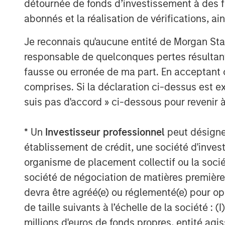
détournée de fonds d’investissement à des f
by vets and offering solutions within
Management, Dental Health, Eye and 
abonnés et la réalisation de vérifications, ai
®
Je reconnais qu'aucune entité de Morgan Sta
2016: Espree
, an industry-leading 
grooming products used by over 10,
responsable de quelconques pertes résultant
®
fausse ou erronée de ma part. En acceptant
Star Horse
Products, a line of flea 
comprises. Si la déclaration ci-dessus est ex
2018: VetScience™ and its Fruitables
suis pas d'accord » ci-dessous pour revenir à
and food supplements focused on ad
on a foundation of superfoods like 
* Un
Investisseur professionnel
peut désigner 
®
Products™, makers of Cetyl-M
brand
établissement de crédit, une société d'inves
to joint and hip function.
organisme de placement collectif ou la socié
société de négociation de matières premières
Manna Pro is owned by investment vehi
devra être agréé(e) ou réglementé(e) pour op
Capital Partners, the middle-market focu
Stanley Investment Management, which ac
de taille suivants à l’échelle de la société : (I
millions d'euros de fonds propres, entité ag