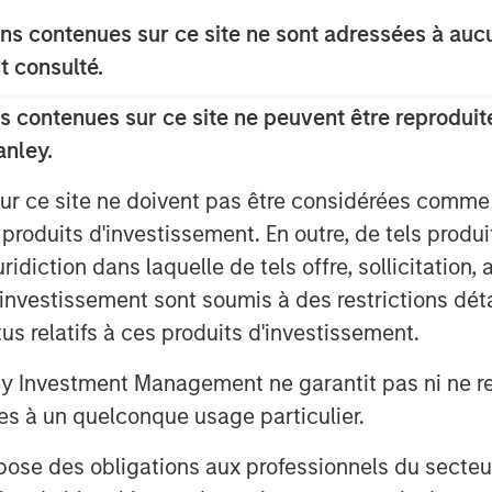
”
s contenues sur ce site ne sont adressées à aucun
ty, innovative and trusted brands with
t consulté.
customer relationships in pet
®
®
include Vet’s Best
and Natural Care
 contenues sur ce site ne peuvent être reproduite
®
®
!
and Simple Solution
anley.
®
ge
Chews and hold leading market
sur ce site ne doivent pas être considérées comm
nels.
 produits d'investissement. En outre, de tels produ
o with new customer segments and
diction dans laquelle de tels offre, sollicitation,
arch and development function and a
d’investissement sont soumis à des restrictions dét
tus relatifs à ces produits d'investissement.
ions by Manna Pro designed to expand its
Investment Management ne garantit pas ni ne rec
 grooming, oral care and flea & tick
es à un quelconque usage particulier.
 des obligations aux professionnels du secteur fi
lth and wellness supplements developed