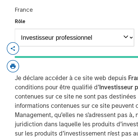
04 JUIN 2019
France
Rôle
ST. LOUIS, MO — June 4, 2019 — 8:00 A
®
Manna Pro
Products, a St. Louis-based 
and nutrition, has agreed to acquire Da
that provides solutions to pet owner need
Je déclare accéder à ce site web depuis
Fra
pickup and cleanup.
conditions pour être qualifié d’
Investisseur 
contenues sur ce site ne sont pas destinées
“Hero Pet Brands has a leading product p
informations contenues sur ce site peuvent 
our current offering and enables us to gr
pet care and wellness category,” said J
Management, qu’elles ne s'adressent pas à, ni
companies share a relentless focus on enr
juridiction dans laquelle les produits d’inves
families and we welcome their deep pet c
sur les produits d’investissement n'est pas a