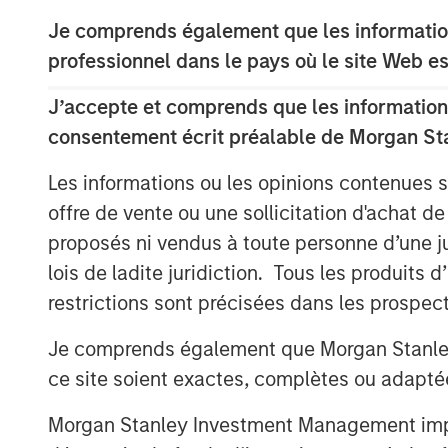
excellence and talented employee base.
Je comprends également que les information
Hero Pet Brands is a family of high-quali
professionnel dans le pays où le site Web es
global, omni-channel presence and deep 
specialty and FDM channels. The brands 
J’accepte et comprends que les informations
®
(Health & Wellness); Bags on Board
, Out
consentement écrit préalable de Morgan St
(Waste/Pickup/Diapers) and Buffalo Ran
Les informations ou les opinions contenues 
share positions in its segments and chan
offre de vente ou une sollicitation d'achat de
The acquisition also provides Manna Pr
proposés ni vendus à toute personne d’une juri
retailer relationships, an enhanced rese
lois de ladite juridiction. Tous les produits 
stronger international footprint.
restrictions sont précisées dans les prospec
This is the latest in a series of acquisit
Je comprends également que Morgan Stanley 
portfolio into canine and feline wellness,
solutions:
ce site soient exactes, complètes ou adapté
®
Morgan Stanley Investment Management impose
2015: Nutri-Vet
, a line of pet hea