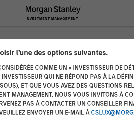
oisir l’une des options suivantes.
ucts Acquires Hero
ONSIDÉRÉE COMME UN « INVESTISSEUR DE DÉTA
UN INVESTISSEUR QUI NE RÉPOND PAS À LA DÉFI
gory Presence in Co
SSOUS), ET QUE VOUS AVEZ DES QUESTIONS RE
ENT MANAGEMENT, NOUS VOUS INVITONS À CO
ness
ARVENEZ PAS À CONTACTER UN CONSEILLER FIN
 VEUILLEZ ENVOYER UN E-MAIL À
CSLUX@MORGA
leading brands, new sales channels and innovation 