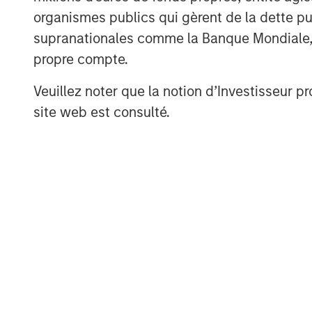
About Manna Pro
organismes publics qui gèrent de la dette pub
Manna Pro is a recognized leader in the c
supranationales comme la Banque Mondiale, le 
going back to 1842 and long-established
propre compte.
backyard chicken and small animal categ
visit
www.mannapro.com
.
Veuillez noter que la notion d’Investisseur pr
site web est consulté.
For more information on Hero Pet Brands 
MSIM Spokesperson
Aaron Sack
Managing Director