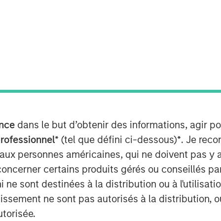
M EDT
manufacturer and marketer of pet care
llas-based Hero Pet Brands, a company
s including nutrition, grooming, waste
nce
dans le but d’obtenir des informations, agir p
professionnel*
(tel que défini ci-dessous)
*
. Je rec
 aux personnes américaines, qui ne doivent pas y 
ortfolio that perfectly complements
concerner certains produits gérés ou conseillés p
ow in scale in the thriving companion
ohn Howe, CEO, Manna Pro. “Our
 ne sont destinées à la distribution ou à l'utilisat
iching the lives of pets and their
tissement ne sont pas autorisés à la distribution, o
are expertise, brand building
utorisée.