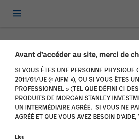
NEWSROOM
Avant d’accéder au site, merci de ch
Manna Pro Prod
SI VOUS ÊTES UNE PERSONNE PHYSIQUE C
2011/61/UE (« AIFM »), OU SI VOUS ÊTES 
Increase Cate
PROFESSIONNEL » (TEL QUE DÉFINI CI-DE
PRODUITS DE MORGAN STANLEY INVESTM
Care and Well
UN INTERMÉDIAIRE AGRÉÉ. SI VOUS NE P
AGRÉÉ ET QUE VOUS AVEZ BESOIN D’AIDE,
Enhanced portfolio provides category 
Lieu