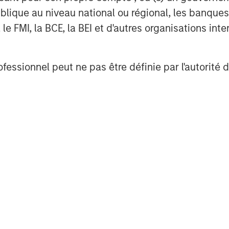
lique au niveau national ou régional, les banques c
are and nurturing of pets, with roots
FMI, la BCE, la BEI et d'autres organisations inter
 brands in companion pet, equine,
ories. For more information
ofessionnel peut ne pas être définie par l'autorité 
visit
www.heropetbrands.com
.
David N. Miller
Managing Director