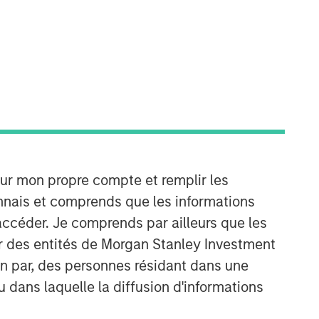
Morgan Stanley Capital
Partners
Morgan Stanley Capital Partners
our mon propre compte et remplir les
manages a middle-market private
onnais et comprends que les informations
equity platform with a strong focus on
value creation. The team has invested
accéder. Je comprends par ailleurs que les
capital in a broad spectrum of
ar des entités de Morgan Stanley Investment
industries for over two decades.
ion par, des personnes résidant dans une
u dans laquelle la diffusion d'informations