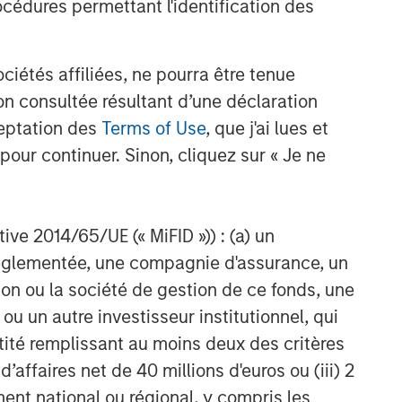
cédures permettant l'identification des
étés affiliées, ne pourra être tenue
n consultée résultant d’une déclaration
ceptation des
Terms of Use
, que j'ai lues et
pour continuer. Sinon, cliquez sur « Je ne
ctive 2014/65/UE (« MiFID »)) : (a) un
t réglementée, une compagnie d'assurance, un
on ou la société de gestion de ce fonds, une
u un autre investisseur institutionnel, qui
ntité remplissant au moins deux des critères
 d’affaires net de 40 millions d'euros ou (iii) 2
ent national ou régional, y compris les