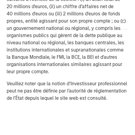
required by the laws of the Federal Republic of Germany
20 millions d'euros, (ii) un chiffre d’affaires net de
or any other relevant jurisdiction.
40 millions d'euros ou (iii) 2 millions d'euros de fonds
propres, entité agissant pour son propre compte ; ou (c)
To the extent any announcements in this document
un gouvernement national ou régional, y compris les
contain forward-looking statements, such statements do
organismes publics qui gèrent de la dette publique au
not represent facts and are characterized by the words
niveau national ou régional, les banques centrales, les
“will”, “expect”, “believe”, “estimate”, “intend”, “aim”,
institutions internationales et supranationales comme
“assume” or similar expressions. Such statements
la Banque Mondiale, le FMI, la BCE, la BEI et d'autres
express the intentions, opinions or current expectations
organisations internationales similaires agissant pour
and assumptions of the Bidder and the persons acting
leur propre compte.
together with the Bidder. Such forward-looking
statements are based on current plans, estimates and
Veuillez noter que la notion d’Investisseur professionnel
forecasts, which the Bidder and the persons acting
peut ne pas être définie par l'autorité de réglementation
together with the Bidder have made to the best of their
de l'État depuis lequel le site web est consulté.
knowledge, but which they do not claim to be correct in
the future. Forward-looking statements are subject to
risks and uncertainties that are difficult to predict and
usually cannot be influenced by the Bidder or the
persons acting together with the Bidder. These