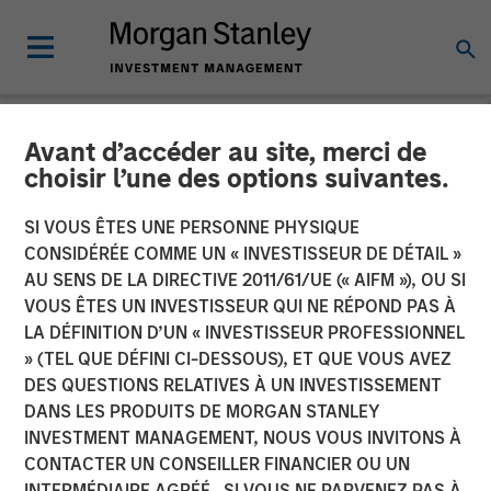
Avant d’accéder au site, merci de
NEWSROOM
choisir l’une des options suivantes.
Press Release to the
SI VOUS ÊTES UNE PERSONNE PHYSIQUE
Announcement pursuant to
CONSIDÉRÉE COMME UN « INVESTISSEUR DE DÉTAIL »
AU SENS DE LA DIRECTIVE 2011/61/UE (« AIFM »), OU SI
Section 14 para. 3 sentence
VOUS ÊTES UN INVESTISSEUR QUI NE RÉPOND PAS À
LA DÉFINITION D’UN « INVESTISSEUR PROFESSIONNEL
1 no. 2 of the German
» (TEL QUE DÉFINI CI-DESSOUS), ET QUE VOUS AVEZ
Securities Acquisition and
DES QUESTIONS RELATIVES À UN INVESTISSEMENT
DANS LES PRODUITS DE MORGAN STANLEY
Takeover Act
INVESTMENT MANAGEMENT, NOUS VOUS INVITONS À
CONTACTER UN CONSEILLER FINANCIER OU UN
INTERMÉDIAIRE AGRÉÉ. SI VOUS NE PARVENEZ PAS À