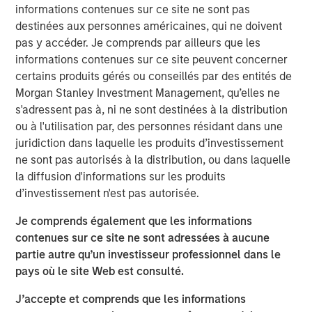
informations contenues sur ce site ne sont pas
As of today, the offer document for the public delisting
destinées aux personnes américaines, qui ne doivent
tender offer (cash offer) of Kublai GmbH, Frankfurt am
pas y accéder. Je comprends par ailleurs que les
Main, Germany, an affiliate of funds managed and
informations contenues sur ce site peuvent concerner
advised by Morgan Stanley Infrastructure Inc., to the
certains produits gérés ou conseillés par des entités de
shareholders of Tele Columbus AG, Berlin, Germany, for
Morgan Stanley Investment Management, qu’elles ne
the acquisition of their registered no-par-value shares in
s'adressent pas à, ni ne sont destinées à la distribution
Tele Columbus AG (ISIN DE000TCAG172) as well as its
ou à l'utilisation par, des personnes résidant dans une
non-binding English convenience translation are available
juridiction dans laquelle les produits d’investissement
for distribution free of charge at BNP Paribas Securities
ne sont pas autorisés à la distribution, ou dans laquelle
Services S.C.A., Frankfurt Branch, Europa-Allee 12, 60327
la diffusion d'informations sur les produits
Frankfurt am Main, Germany (requests to be made by
d’investissement n'est pas autorisée.
providing a complete address by fax to +49 69 1520 5277
or via e-mail to
Je comprends également que les informations
frankfurt.gct.operations@bnpparibas.com).
contenues sur ce site ne sont adressées à aucune
partie autre qu’un investisseur professionnel dans le
Furthermore, the German version of the offer document
pays où le site Web est consulté.
and its non-binding English convenience translation are
also available on the internet at
http://www.faser-
J’accepte et comprends que les informations