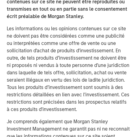
angebot.de/delisting
.
contenues sur ce site ne peuvent être reproduites ou
transmises en tout ou en partie sans le consentement
Frankfurt am Main, August 4, 2021
écrit préalable de Morgan Stanley.
Kublai GmbH
Les informations ou les opinions contenues sur ce site
ne doivent pas être considérées comme une publicité
Important note:
ou interprétées comme une offre de vente ou une
This announcement is for information purposes only and
sollicitation d'achat de produits d'investissement. En
neither constitutes an invitation to sell, nor an offer to
outre, de tels produits d’investissement ne doivent être
purchase, securities of Tele Columbus AG, Berlin,
ni proposés ni vendus à toute personne d’une juridiction
Germany (the “Company”) but constitutes a legally
dans laquelle de tels offre, sollicitation, achat ou vente
required announcement according to the German
seraient illégaux en vertu des lois de ladite juridiction.
Securities Acquisition and Takeover Act
Tous les produits d’investissement sont soumis à des
(
Wertpapiererwerbs- und Übernahmegesetz – “WpÜG”
) in
restrictions détaillées en lien avec l'investissement. Ces
conjunction with Section 39 para. 2 sentence 3 no. 1
restrictions sont précisées dans les prospectus relatifs
German Stock Exchange Act (
Börsengesetz
– “
BörsG
”) in
à ces produits d'investissement.
the context of a public delisting tender offer (the “Offer”).
Je comprends également que Morgan Stanley
The final terms and further provisions regarding the Offer
Investment Management ne garantit pas ni ne reconnait
are disclosed in the offer document that has been
que les informations contenues sur ce site soient