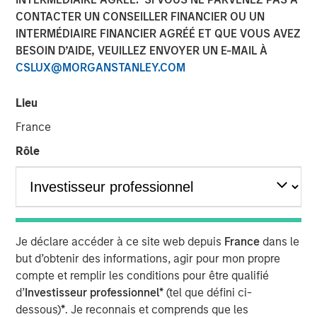
04 AOÛT 2021
CONTACTER UN CONSEILLER FINANCIER OU UN
INTERMÉDIAIRE FINANCIER AGRÉÉ ET QUE VOUS AVEZ
BESOIN D’AIDE, VEUILLEZ ENVOYER UN E-MAIL À
CSLUX@MORGANSTANLEY.COM
Kublai GmbH Frankfurt am Main Germany
Lieu
Press Release to the Announcement pursuant to Section
France
14 para. 3 sentence 1 no. 2 of the German Securities
Rôle
Acquisition and Takeover Act (
Wertpapiererwerbs- und
Übernahmegesetz – WpÜG
) in conjunction with Section
39 para. 2 sentence 3 no. 1 German Stock Exchange Act
(
Börsengesetz – BörsG
)
NOT FOR RELEASE, PUBLICATION OR DISTRIBUTION (IN
Je déclare accéder à ce site web depuis
France
dans le
WHOLE OR IN PART) IN, INTO OR FROM ANY
but d’obtenir des informations, agir pour mon propre
JURISDICTION WHERE SUCH RELEASE, PUBLICATION
compte et remplir les conditions pour être qualifié
OR DISTRIBUTION WOULD CONSTITUTE A VIOLATION
d’
Investisseur professionnel*
(tel que défini ci-
OF THE RELEVANT LAWS OF SUCH JURISDICTION.
dessous)
*
. Je reconnais et comprends que les