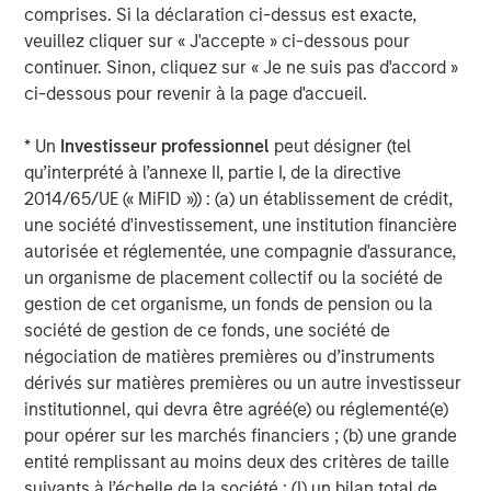
holders of, securities in the Company cannot rely on
comprises. Si la déclaration ci-dessus est exacte,
having recourse to provisions for the protection of
veuillez cliquer sur « J'accepte » ci-dessous pour
investors in any jurisdiction other than the provisions of
continuer. Sinon, cliquez sur « Je ne suis pas d'accord »
the Federal Republic of Germany.
ci-dessous pour revenir à la page d'accueil.
Subject to the exceptions described in the offer
* Un
Investisseur professionnel
peut désigner (tel
document as well as any exemptions that may be
qu’interprété à l’annexe II, partie I, de la directive
granted by the relevant regulators, a public tender offer
2014/65/UE (« MiFID »)) : (a) un établissement de crédit,
will not be made, neither directly nor indirectly, in
une société d'investissement, une institution financière
jurisdictions where to do so would constitute a violation
autorisée et réglementée, une compagnie d'assurance,
of the laws of such jurisdiction.
un organisme de placement collectif ou la société de
Kublai GmbH, Frankfurt am Main, Germany (the “Bidder”)
gestion de cet organisme, un fonds de pension ou la
reserves the right, to the extent legally permitted, to
société de gestion de ce fonds, une société de
directly or indirectly acquire further shares outside the
négociation de matières premières ou d’instruments
Offer on or off the stock exchange. If such further
dérivés sur matières premières ou un autre investisseur
acquisitions take place, information about such
institutionnel, qui devra être agréé(e) ou réglementé(e)
acquisitions, stating the number of shares acquired or to
pour opérer sur les marchés financiers ; (b) une grande
be acquired and the consideration paid or agreed on, will
entité remplissant au moins deux des critères de taille
be published without undue delay, if and to the extent
suivants à l’échelle de la société : (I) un bilan total de