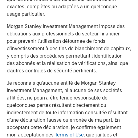
approved for publication by the German Federal Financial
exactes, complètes ou adaptées à un quelconque
Supervisory Authority (
Bundesanstalt für
usage particulier.
Finanzdienstleistungsgsaufsicht
). Investors and holders
of securities of the Company are strongly recommended
Morgan Stanley Investment Management impose des
to read the offer document and all announcements in
obligations aux professionnels du secteur financier
connection with the Offer as they contain or will contain
pour prévenir l’utilisation détournée de fonds
important information.
d’investissement à des fins de blanchiment de capitaux,
y compris des procédures permettant l'identification
The Offer will be made exclusively under the laws of the
des abonnés et la réalisation de vérifications, ainsi que
Federal Republic of Germany, especially under the WpÜG,
d'autres contrôles de sécurité pertinents.
the BörsG
and certain provisions of the securities laws of
the United States of America applicable to cross-border
Je reconnais qu'aucune entité de Morgan Stanley
tender offers. The Offer will not be executed according to
Investment Management, ni aucune de ses sociétés
the provisions of jurisdictions other than those of the
affiliées, ne pourra être tenue responsable de
Federal Republic of Germany or the United States of
quelconques pertes résultant directement ou
America (to the extent applicable). Thus, no other
indirectement de toute information consultée résultant
announcements, registrations, admissions or approvals
d’une déclaration fausse ou erronée de ma part. En
of the Offer outside of the Federal Republic of Germany
acceptant cette déclaration, je confirme également
have been filed, arranged for or granted. Investors in, and
mon acceptation des
Terms of Use
, que j'ai lues et