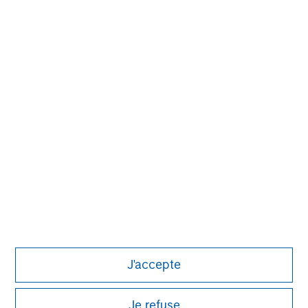
Carla Harris
Senior Advisor
David Cook
Executive Director
Alice S. Vilma
Managing Director
J'accepte
Je refuse