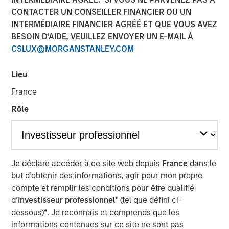
CONTACTER UN CONSEILLER FINANCIER OU UN
INTERMÉDIAIRE FINANCIER AGRÉÉ ET QUE VOUS AVEZ
BESOIN D’AIDE, VEUILLEZ ENVOYER UN E-MAIL À
CSLUX@MORGANSTANLEY.COM
Flip AI’s Observability Intelligence Platform is Data and
Platform Agnostic, Understands All Observability
Lieu
Modalities - Including Metrics, Events, Logs and Traces -
and Generates Predictive and Incident Root Cause
France
Analyses in Seconds
Rôle
SAN FRANCISCO- October 30, 2024
Flip AI the company bringing the ‘holy grail of
observability’ to all enterprises, today announced its
Je déclare accéder à ce site web depuis
France
dans le
inclusion in the Cool Vendors in IT Operations Leveraging
but d’obtenir des informations, agir pour mon propre
1
Generative AI report by Gartner, Inc.
compte et remplir les conditions pour être qualifié
d’
Investisseur professionnel*
(tel que défini ci-
Flip AI emerged from stealth in November last year with
dessous)
*
. Je reconnais et comprends que les
its groundbreaking observability intelligence platform,
informations contenues sur ce site ne sont pas
Flip, powered by a LLM that predicts incidents and