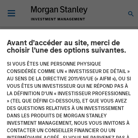
Avant d’accéder au site, merci de
NEWSROOM
choisir l’une des options suivantes.
Flip AI Named Cool Vendor
SI VOUS ÊTES UNE PERSONNE PHYSIQUE
in the 2024 Gartner® Cool
CONSIDÉRÉE COMME UN « INVESTISSEUR DE DÉTAIL »
AU SENS DE LA DIRECTIVE 2011/61/UE (« AIFM »), OU SI
Vendors™ in IT Operations
VOUS ÊTES UN INVESTISSEUR QUI NE RÉPOND PAS À
LA DÉFINITION D’UN « INVESTISSEUR PROFESSIONNEL
Leveraging Generative AI
» (TEL QUE DÉFINI CI-DESSOUS), ET QUE VOUS AVEZ
Report
DES QUESTIONS RELATIVES À UN INVESTISSEMENT
DANS LES PRODUITS DE MORGAN STANLEY
INVESTMENT MANAGEMENT, NOUS VOUS INVITONS À
30 OCTOBRE 2024
CONTACTER UN CONSEILLER FINANCIER OU UN
INTERMÉDIAIRE AGRÉÉ. SI VOUS NE PARVENEZ PAS À