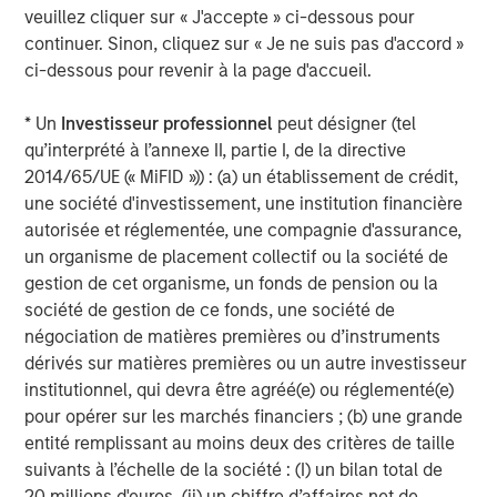
is backed by Factory, Morgan Stanley Next Level Fund and
veuillez cliquer sur « J'accepte » ci-dessous pour
GTM Capital and based in San Francisco. For more
continuer. Sinon, cliquez sur « Je ne suis pas d'accord »
information, go to
https://www.flip.ai/
.
ci-dessous pour revenir à la page d'accueil.
1
Gartner, Cool Vendors in IT Operations Leveraging
* Un
Investisseur professionnel
peut désigner (tel
Generative AI, By Cameron Haight, Padraig Byrne, 25
qu’interprété à l’annexe II, partie I, de la directive
October 2024
2014/65/UE (« MiFID »)) : (a) un établissement de crédit,
Disclaimer: Gartner is a registered trademark and service
une société d'investissement, une institution financière
mark of Gartner, Inc. and/or its affiliates in the U.S. and
autorisée et réglementée, une compagnie d'assurance,
internationally, and Cool Vendors is a registered
un organisme de placement collectif ou la société de
trademark of Gartner, Inc. and/or its affiliates and is used
gestion de cet organisme, un fonds de pension ou la
herein with permission.
société de gestion de ce fonds, une société de
négociation de matières premières ou d’instruments
Gartner does not endorse any vendor, product or service
dérivés sur matières premières ou un autre investisseur
depicted in its research publications and does not advise
institutionnel, qui devra être agréé(e) ou réglementé(e)
technology users to select only those vendors with the
pour opérer sur les marchés financiers ; (b) une grande
highest ratings or other designation. Gartner research
entité remplissant au moins deux des critères de taille
publications consist of the opinions of Gartner's research
suivants à l’échelle de la société : (I) un bilan total de
organization and should not be construed as statements
20 millions d'euros, (ii) un chiffre d’affaires net de