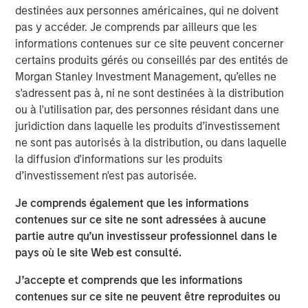
destinées aux personnes américaines, qui ne doivent
generates root cause analyses in seconds. Flip is trusted
pas y accéder. Je comprends par ailleurs que les
by well-known global enterprises, including the largest
informations contenues sur ce site peuvent concerner
financial institutions and software providers in the world.
certains produits gérés ou conseillés par des entités de
Flip AI is also on the AWS Marketplace and the Microsoft
Morgan Stanley Investment Management, qu’elles ne
Azure Marketplace through Micro for Startups’ Pegasus
s'adressent pas à, ni ne sont destinées à la distribution
Program.
ou à l'utilisation par, des personnes résidant dans une
“We’re excited to be named a Cool Vendor by Gartner,”
juridiction dans laquelle les produits d’investissement
said Corey Harrison, co-founder and CEO of Flip AI. “After
ne sont pas autorisés à la distribution, ou dans laquelle
launching out of stealth less than a year ago, this is an
la diffusion d'informations sur les produits
amazing recognition for our team, early customers and
d’investissement n'est pas autorisée.
partners. We believe this is a great validation of our
Je comprends également que les informations
unique approach, an industry first, to solving a real pain
contenues sur ce site ne sont adressées à aucune
for enterprises as telemetry data continues to explode,
partie autre qu’un investisseur professionnel dans le
downtime impacts get worse and infrastructure spend
pays où le site Web est consulté.
increases. Our platform, Flip, combines our deep
expertise in managing large scale enterprise systems
J’accepte et comprends que les informations
and our domain-specific LLMs to deliver a frictionless
contenues sur ce site ne peuvent être reproduites ou
experience that generates complex incident root cause