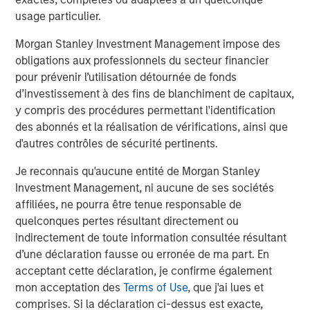
Flip’s core tenet is the notion of serving as an intelligence
usage particulier.
layer across all observability and infrastructure data
sources and rationalizing through any modality of data,
Morgan Stanley Investment Management impose des
no matter where and how it is stored. Flip sits on top of
obligations aux professionnels du secteur financier
traditional observability solutions like Datadog, Splunk
pour prévenir l’utilisation détournée de fonds
and New Relic; open source solutions like Prometheus,
d’investissement à des fins de blanchiment de capitaux,
OpenSearch and Elastic; and object stores like Amazon
y compris des procédures permettant l'identification
S3, Azure Blob Storage and GCP Cloud Storage. Flip’s LLM
des abonnés et la réalisation de vérifications, ainsi que
can work on structured and unstructured data; operates
d'autres contrôles de sécurité pertinents.
on-premises, multi-cloud and hybrid; requires little to no
Je reconnais qu'aucune entité de Morgan Stanley
training; ensures that an enterprise’s data stays private;
Investment Management, ni aucune de ses sociétés
and has a minimal compute footprint.
affiliées, ne pourra être tenue responsable de
About Flip AI
quelconques pertes résultant directement ou
indirectement de toute information consultée résultant
Flip AI is helping enterprises unlock the full potential of
d’une déclaration fausse ou erronée de ma part. En
their observability data. Flip AI’s observability intelligence
acceptant cette déclaration, je confirme également
platform is powered by a LLM that predicts incidents and
mon acceptation des
Terms of Use
, que j'ai lues et
generates root cause analyses in seconds. The company
comprises. Si la déclaration ci-dessus est exacte,