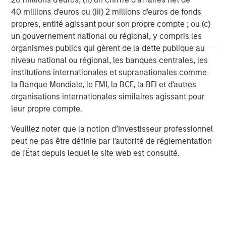
of fact. Gartner disclaims all warranties, express or
40 millions d'euros ou (iii) 2 millions d'euros de fonds
implied, with respect to this research, including any
propres, entité agissant pour son propre compte ; ou (c)
warranties of merchantability or fitness for a particular
un gouvernement national ou régional, y compris les
purpose.
organismes publics qui gèrent de la dette publique au
niveau national ou régional, les banques centrales, les
Morgan Stanley Next Level
institutions internationales et supranationales comme
la Banque Mondiale, le FMI, la BCE, la BEI et d'autres
Morgan Stanley Next Level is the impact-focused private
organisations internationales similaires agissant pour
equity business of Morgan Stanley Investment
leur propre compte.
Management, focusing on privately negotiated equity and
equity-related investments with impact.
Veuillez noter que la notion d’Investisseur professionnel
peut ne pas être définie par l'autorité de réglementation
de l'État depuis lequel le site web est consulté.
MSIM Spokesperson