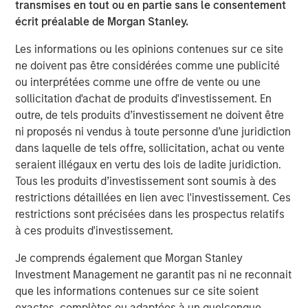
transmises en tout ou en partie sans le consentement
analyses in seconds. The ‘holy grail of observability’ is
écrit préalable de Morgan Stanley.
here and this is just the beginning. We look forward to
solving even deeper problems for leading enterprises and
Les informations ou les opinions contenues sur ce site
helping them optimize performance and customer
ne doivent pas être considérées comme une publicité
experience.”
ou interprétées comme une offre de vente ou une
sollicitation d'achat de produits d'investissement. En
Most enterprises use multiple observability systems and
outre, de tels produits d’investissement ne doivent être
spend millions on every year but incident volume
ni proposés ni vendus à toute personne d’une juridiction
continues to increase and the cost of downtime has
dans laquelle de tels offre, sollicitation, achat ou vente
grown to more than $9,000/minute. Today when an
seraient illégaux en vertu des lois de ladite juridiction.
incident occurs, developers access many different
Tous les produits d’investissement sont soumis à des
systems to attempt to sort, analyze, correlate and identify
restrictions détaillées en lien avec l'investissement. Ces
a root cause. This can take hours, days, weeks or can
restrictions sont précisées dans les prospectus relatifs
even go undetected, impacting enterprises negatively in
à ces produits d'investissement.
many ways: losing revenue, harming brand reputation
and pulling developers away from innovating.
Je comprends également que Morgan Stanley
Investment Management ne garantit pas ni ne reconnait
Flip automates incident resolution processes, reducing
que les informations contenues sur ce site soient
the effort to minutes for enterprise development teams.
exactes, complètes ou adaptées à un quelconque