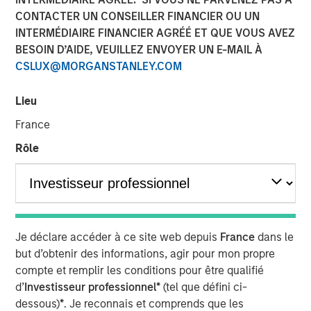
CONTACTER UN CONSEILLER FINANCIER OU UN
INTERMÉDIAIRE FINANCIER AGRÉÉ ET QUE VOUS AVEZ
BESOIN D’AIDE, VEUILLEZ ENVOYER UN E-MAIL À
CSLUX@MORGANSTANLEY.COM
Lieu
Play
France
Rôle
Video
David Miller, Global Head of Private Credit and Equity at
Morgan Stanley Investment Management, joined Citywire
Je déclare accéder à ce site web depuis
France
dans le
host John Schaffer to discuss opportunities and
but d’obtenir des informations, agir pour mon propre
challenges in private credit payment-in kind (PIK)
compte et remplir les conditions pour être qualifié
deals. Noting that Morgan Stanley Investment
d’
Investisseur professionnel*
(tel que défini ci-
Management keeps PIK exposure below 3% in its direct
dessous)
*
. Je reconnais et comprends que les