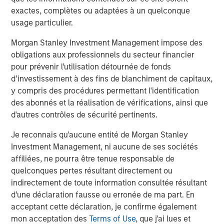
exactes, complètes ou adaptées à un quelconque
This material is a general communication, which is not impartial
and all information provided has been prepared solely for
usage particulier.
informational and educational purposes and does not constitute
an offer or a recommendation to buy or sell any particular
Morgan Stanley Investment Management impose des
security or to adopt any specific investment strategy. The
obligations aux professionnels du secteur financier
information herein has not been based on a consideration of any
individual investor circumstances and is not investment advice,
pour prévenir l’utilisation détournée de fonds
nor should it be construed in any way as tax, accounting, legal
d’investissement à des fins de blanchiment de capitaux,
or regulatory advice. To that end, investors should seek
independent legal and financial advice, including advice as to
y compris des procédures permettant l'identification
tax consequences, before making any investment decision.
des abonnés et la réalisation de vérifications, ainsi que
The Firm has not authorised financial intermediaries to use and
d'autres contrôles de sécurité pertinents.
to distribute this material, unless such use and distribution is
made in accordance with applicable law and regulation.
Je reconnais qu'aucune entité de Morgan Stanley
Additionally, financial intermediaries are required to satisfy
Investment Management, ni aucune de ses sociétés
themselves that the information in this material is appropriate for
any person to whom they provide this material in view of that
affiliées, ne pourra être tenue responsable de
person’s circumstances and purpose. The Firm shall not be liable
quelconques pertes résultant directement ou
for, and accepts no liability for, the use or misuse of this material
by any such financial intermediary.
indirectement de toute information consultée résultant
d’une déclaration fausse ou erronée de ma part. En
This material may be translated into other languages. Where
acceptant cette déclaration, je confirme également
such a translation is made this English version remains definitive.
If there are any discrepancies between the English version and
mon acceptation des
Terms of Use
, que j'ai lues et