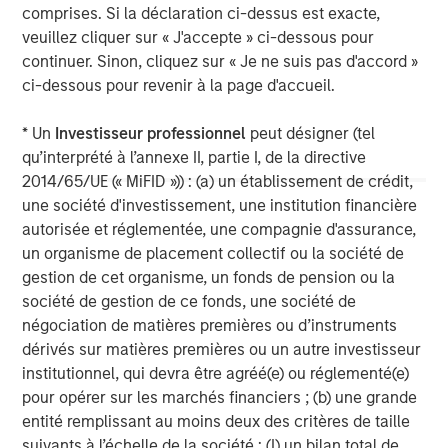
any version of this material in another language, the English
comprises. Si la déclaration ci-dessus est exacte,
version shall prevail.
veuillez cliquer sur « J'accepte » ci-dessous pour
The whole or any part of this material may not be directly or
continuer. Sinon, cliquez sur « Je ne suis pas d'accord »
indirectly reproduced, copied, modified, used to create a
derivative work, performed, displayed, published, posted,
ci-dessous pour revenir à la page d'accueil.
licensed, framed, distributed or transmitted or any of its
contents disclosed to third parties without the Firm’s express
* Un
Investisseur professionnel
peut désigner (tel
written consent. This material may not be linked to unless such
hyperlink is for personal and non-commercial use. All
qu’interprété à l’annexe II, partie I, de la directive
information contained herein is proprietary and is protected
2014/65/UE (« MiFID »)) : (a) un établissement de crédit,
under copyright and other applicable law. Eaton Vance is part of
Morgan Stanley Investment Management. Morgan Stanley
une société d'investissement, une institution financière
Investment Management is the asset management division of
autorisée et réglementée, une compagnie d'assurance,
Morgan Stanley.
un organisme de placement collectif ou la société de
DISTRIBUTION
gestion de cet organisme, un fonds de pension ou la
This material is only intended for and will only be distributed to
société de gestion de ce fonds, une société de
persons resident in jurisdictions where such distribution or
availability would not be contrary to local laws or regulations.
négociation de matières premières ou d’instruments
dérivés sur matières premières ou un autre investisseur
MSIM, the asset management division of Morgan Stanley (NYSE:
MS), and its affiliates have arrangements in place to market
institutionnel, qui devra être agréé(e) ou réglementé(e)
each other’s products and services. Each MSIM affiliate is
pour opérer sur les marchés financiers ; (b) une grande
regulated as appropriate in the jurisdiction it operates. MSIM’s
entité remplissant au moins deux des critères de taille
affiliates are: Eaton Vance Management (International) Limited,
Eaton Vance Advisers International Ltd, Calvert Research and
suivants à l’échelle de la société : (I) un bilan total de