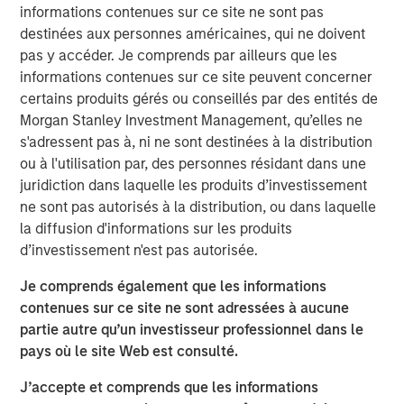
lending portfolios, David discussed the importance of
informations contenues sur ce site ne sont pas
distinguishing between strategic versus reactive PIK
destinées aux personnes américaines, qui ne doivent
structures, keeping such exposure minimal and ensuring
pas y accéder. Je comprends par ailleurs que les
underlying company performance justifies its usage.
informations contenues sur ce site peuvent concerner
certains produits gérés ou conseillés par des entités de
Morgan Stanley Investment Management, qu’elles ne
The Author
s'adressent pas à, ni ne sont destinées à la distribution
ou à l'utilisation par, des personnes résidant dans une
juridiction dans laquelle les produits d’investissement
ne sont pas autorisés à la distribution, ou dans laquelle
la diffusion d'informations sur les produits
David N. Miller
d’investissement n'est pas autorisée.
Managing Director
Je comprends également que les informations
contenues sur ce site ne sont adressées à aucune
partie autre qu’un investisseur professionnel dans le
pays où le site Web est consulté.
J’accepte et comprends que les informations