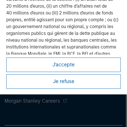
Management, Eaton Vance Management, Parametric Portfolio
20 millions d'euros, (ii) un chiffre d’affaires net de
Associates LLC and Atlanta Capital Management LLC.
40 millions d'euros ou (iii) 2 millions d'euros de fonds
propres, entité agissant pour son propre compte ; ou (c)
un gouvernement national ou régional, y compris les
organismes publics qui gèrent de la dette publique au
niveau national ou régional, les banques centrales, les
institutions internationales et supranationales comme
la Banque Mondiale, le FMI, la BCE, la BEI et d'autres
organisations internationales similaires agissant pour
J'accepte
leur propre compte.
Veuillez noter que la notion d’Investisseur professionnel
Je refuse
peut ne pas être définie par l'autorité de réglementation
Morgan Stanley
de l'État depuis lequel le site web est consulté.
Morgan Stanley Careers