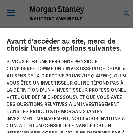
Avant d’accéder au site, merci de
NEWSROOM
choisir l’une des options suivantes.
Global Head of Private
SI VOUS ÊTES UNE PERSONNE PHYSIQUE
Credit and Equity: David
CONSIDÉRÉE COMME UN « INVESTISSEUR DE DÉTAIL »
AU SENS DE LA DIRECTIVE 2011/61/UE (« AIFM »), OU SI
Miller on CityWire
VOUS ÊTES UN INVESTISSEUR QUI NE RÉPOND PAS À
LA DÉFINITION D’UN « INVESTISSEUR PROFESSIONNEL
» (TEL QUE DÉFINI CI-DESSOUS), ET QUE VOUS AVEZ
04 DÉCEMBRE 2025
DES QUESTIONS RELATIVES À UN INVESTISSEMENT
DANS LES PRODUITS DE MORGAN STANLEY
David N. Miller
INVESTMENT MANAGEMENT, NOUS VOUS INVITONS À
Managing Director
CONTACTER UN CONSEILLER FINANCIER OU UN
INTERMÉDIAIRE AGRÉÉ. SI VOUS NE PARVENEZ PAS À