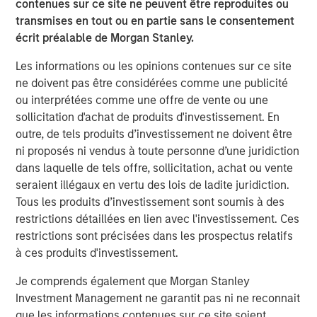
Disclosure:
contenues sur ce site ne peuvent être reproduites ou
There is no guarantee that any investment strategy will work
transmises en tout ou en partie sans le consentement
under all market conditions, and each investor should evaluate
their ability to invest for the long-term, especially during periods
écrit préalable de Morgan Stanley.
of downturn in the market.
Les informations ou les opinions contenues sur ce site
A separately managed account may not be appropriate for all
ne doivent pas être considérées comme une publicité
investors. Separate accounts managed according to the
particular strategy may include securities that may not
ou interprétées comme une offre de vente ou une
necessarily track the performance of a particular index. Please
sollicitation d'achat de produits d'investissement. En
consider the investment objectives, risks and fees of the
Strategy carefully before investing. A minimum asset level is
outre, de tels produits d’investissement ne doivent être
required. For important information about the investment
ni proposés ni vendus à toute personne d’une juridiction
managers, please refer to Form ADV Part 2.
dans laquelle de tels offre, sollicitation, achat ou vente
The views and opinions and/or analysis expressed are those of
seraient illégaux en vertu des lois de ladite juridiction.
the author or the investment team as of the date of preparation
Tous les produits d’investissement sont soumis à des
of this material and are subject to change at any time without
notice due to market or economic conditions and may not
restrictions détaillées en lien avec l'investissement. Ces
necessarily come to pass.
restrictions sont précisées dans les prospectus relatifs
This material has been prepared on the basis of publicly
à ces produits d'investissement.
available information, internally developed data and other third-
party sources believed to be reliable. However, no assurances
Je comprends également que Morgan Stanley
are provided regarding the reliability of such information and the
Investment Management ne garantit pas ni ne reconnait
Firm has not sought to independently verify information taken
from public and third-party sources.
que les informations contenues sur ce site soient