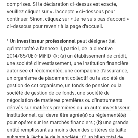
comprises. Si la déclaration ci-dessus est exacte,
veuillez cliquer sur « J'accepte » ci-dessous pour
By clicking on any external links shown here, you agree
continuer. Sinon, cliquez sur « Je ne suis pas d'accord »
that you are navigating to a third party site. We are
ci-dessous pour revenir à la page d'accueil.
providing these hyperlinks to you only as a convenience
and the inclusion of any hyperlink is not and does not
* Un
Investisseur professionnel
peut désigner (tel
imply any endorsement, approval, investigation,
qu’interprété à l’annexe II, partie I, de la directive
verification or monitoring by us of any information
2014/65/UE (« MiFID »)) : (a) un établissement de crédit,
contained in any hyperlinked third party site. In no event
une société d'investissement, une institution financière
shall we be responsible for the information contained on
autorisée et réglementée, une compagnie d'assurance,
the site or your use of such site.
un organisme de placement collectif ou la société de
gestion de cet organisme, un fonds de pension ou la
Morgan Stanley Expansion Capital
société de gestion de ce fonds, une société de
Morgan Stanley Expansion Capital specializes in equity
négociation de matières premières ou d’instruments
and credit investments in late-stage private companies
dérivés sur matières premières ou un autre investisseur
that operate in the technology, healthcare, consumer,
institutionnel, qui devra être agréé(e) ou réglementé(e)
digital media and other high-growth sectors.
pour opérer sur les marchés financiers ; (b) une grande
entité remplissant au moins deux des critères de taille
suivants à l’échelle de la société : (I) un bilan total de