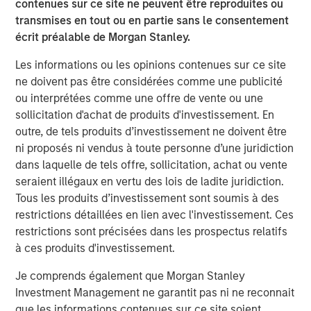
contenues sur ce site ne peuvent être reproduites ou
monitoring fabric. This enabled cPacket’s first successful
transmises en tout ou en partie sans le consentement
cloud deployment by a global financial services leader,
écrit préalable de Morgan Stanley.
and first virtualized branch office solution across a major
Les informations ou les opinions contenues sur ce site
bank. With the new round of investment, cPacket will be
ne doivent pas être considérées comme une publicité
able to continue to focus on driving innovative solutions
ou interprétées comme une offre de vente ou une
that solve today’s biggest network challenges.
sollicitation d'achat de produits d'investissement. En
To learn more, visit
www.cpacket.com
.
outre, de tels produits d’investissement ne doivent être
ni proposés ni vendus à toute personne d’une juridiction
About cPacket Networks
dans laquelle de tels offre, sollicitation, achat ou vente
seraient illégaux en vertu des lois de ladite juridiction.
cPacket delivers ‘visibility you can trust’ through tightly
Tous les produits d’investissement sont soumis à des
integrated instrumentation for network-aware application
restrictions détaillées en lien avec l'investissement. Ces
performance and security assurance though AIOps-
restrictions sont précisées dans les prospectus relatifs
driven single-pane-of-glass analytics across hybrid-IT
à ces produits d'investissement.
environment. Our technology enables IT teams to
proactively identify issues in real-time before negatively
Je comprends également que Morgan Stanley
impacting the business. Leading enterprises, service
Investment Management ne garantit pas ni ne reconnait
providers, and governments rely on cPacket solutions for
que les informations contenues sur ce site soient