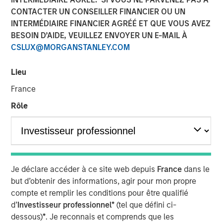
26 FÉVRIER 2020
CONTACTER UN CONSEILLER FINANCIER OU UN
INTERMÉDIAIRE FINANCIER AGRÉÉ ET QUE VOUS AVEZ
BESOIN D’AIDE, VEUILLEZ ENVOYER UN E-MAIL À
CSLUX@MORGANSTANLEY.COM
SAN JOSE, CA – February 26, 2020 07:00 EST
Lieu
cPacket Networks
, a leading provider of network-aware
France
application and security assurance solutions, announced
Rôle
it has completed a $15 million round of funding by
Morgan Stanley Expansion Capital. The investment will be
used to accelerate cPacket’s focus on product innovation
and deployment of its broad range of high-performance
network visibility products for the cloud, data center, and
Je déclare accéder à ce site web depuis
France
dans le
branch offices.
but d’obtenir des informations, agir pour mon propre
“Digital transformation is driving enterprises and service
compte et remplir les conditions pour être qualifié
providers to cloud-smart strategies. cPacket Networks’
d’
Investisseur professionnel*
(tel que défini ci-
focus on enabling hybrid/multi-cloud visibility for the
dessous)
*
. Je reconnais et comprends que les