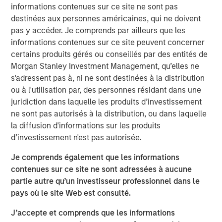
most demanding computing environments comes just as
informations contenues sur ce site ne sont pas
cPacket’s customers look to leverage AI driven IT
destinées aux personnes américaines, qui ne doivent
operations (AIOps) for their mission critical applications.
pas y accéder. Je comprends par ailleurs que les
We are excited to partner with cPacket on its continued
informations contenues sur ce site peuvent concerner
success,” said Pete Chung, head of Morgan Stanley
certains produits gérés ou conseillés par des entités de
Expansion Capital.
Morgan Stanley Investment Management, qu’elles ne
s'adressent pas à, ni ne sont destinées à la distribution
“We are at the cutting edge of the digital transformation
ou à l'utilisation par, des personnes résidant dans une
and our strong portfolio of world-class customers is
juridiction dans laquelle les produits d’investissement
validation of our leadership in the space,” said Brendan
ne sont pas autorisés à la distribution, ou dans laquelle
O’Flaherty, CEO of cPacket Networks. “We are thrilled to
la diffusion d'informations sur les produits
secure funding from Morgan Stanley Expansion Capital so
d’investissement n'est pas autorisée.
that we can aggressively expand our technology
leadership and drive customer adoption.”
Je comprends également que les informations
contenues sur ce site ne sont adressées à aucune
The funding builds on a successful 2019 during which
partie autre qu’un investisseur professionnel dans le
cPacket launched several new strategic products
pays où le site Web est consulté.
including its first-ever multi-cloud solution with AWS and
Google Cloud, its software-defined data center/branch
J’accepte et comprends que les informations
solution with Cisco, and its unrivaled high-density 100G