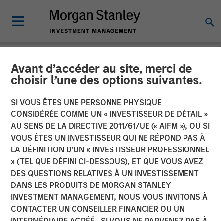
Avant d’accéder au site, merci de
NEWSROOM
choisir l’une des options suivantes.
cPacket Networks Secures
SI VOUS ÊTES UNE PERSONNE PHYSIQUE
$15 Million Investment from
CONSIDÉRÉE COMME UN « INVESTISSEUR DE DÉTAIL »
AU SENS DE LA DIRECTIVE 2011/61/UE (« AIFM »), OU SI
Morgan Stanley Expansion
VOUS ÊTES UN INVESTISSEUR QUI NE RÉPOND PAS À
LA DÉFINITION D’UN « INVESTISSEUR PROFESSIONNEL
Capital
» (TEL QUE DÉFINI CI-DESSOUS), ET QUE VOUS AVEZ
DES QUESTIONS RELATIVES À UN INVESTISSEMENT
DANS LES PRODUITS DE MORGAN STANLEY
New Funding to Accelerate Product Innovation and
INVESTMENT MANAGEMENT, NOUS VOUS INVITONS À
Customer Growth
CONTACTER UN CONSEILLER FINANCIER OU UN
INTERMÉDIAIRE AGRÉÉ. SI VOUS NE PARVENEZ PAS À