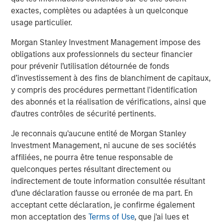
enhanced security, better service assurance, and greater
exactes, complètes ou adaptées à un quelconque
efficiency. Learn more at
www.cpacket.com
or follow us
usage particulier.
on
Twitter
,
LinkedIn
,
Facebook
,
Instagram
,
YouTube
and
BrightTalk
.
Morgan Stanley Investment Management impose des
obligations aux professionnels du secteur financier
About Morgan Stanley Expansion Capital
pour prévenir l’utilisation détournée de fonds
d’investissement à des fins de blanchiment de capitaux,
Morgan Stanley Expansion Capital is the growth-focused
y compris des procédures permettant l'identification
private investment platform within Morgan Stanley
des abonnés et la réalisation de vérifications, ainsi que
Investment Management. Funds managed by Morgan
d'autres contrôles de sécurité pertinents.
Stanley Expansion Capital target growth equity and credit
investments within technology, healthcare, consumer,
Je reconnais qu'aucune entité de Morgan Stanley
digital media and other high growth sectors. For over
Investment Management, ni aucune de ses sociétés
three decades, Morgan Stanley Expansion Capital has
affiliées, ne pourra être tenue responsable de
successfully pursued growth investment opportunities
quelconques pertes résultant directement ou
and has completed investments in over 190 companies
indirectement de toute information consultée résultant
leveraging the global brand and network of Morgan
d’une déclaration fausse ou erronée de ma part. En
Stanley. For further information about Morgan Stanley
acceptant cette déclaration, je confirme également
Expansion Capital, please
mon acceptation des
Terms of Use
, que j'ai lues et
visit
www.morganstanley.com/im/expansioncapital
.