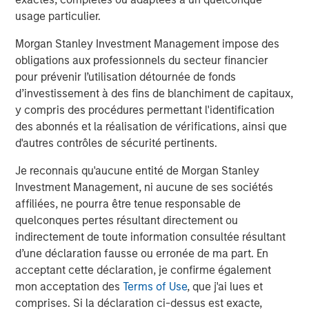
generation college students through its local Fellows
usage particulier.
Program in four states and its digital program, FirstGenU.
Morgan Stanley Investment Management impose des
Each year, over 90% of Fellows served by ANY complete
obligations aux professionnels du secteur financier
internships and graduate from college and nearly 80%
pour prévenir l’utilisation détournée de fonds
secure a full-time job with a competitive salary within six
d’investissement à des fins de blanchiment de capitaux,
months of earning their diploma.
y compris des procédures permettant l'identification
About Calvert Research and Management
des abonnés et la réalisation de vérifications, ainsi que
d'autres contrôles de sécurité pertinents.
Calvert Research and Management is a global leader in
Responsible Investing, offering one of the largest and
Je reconnais qu'aucune entité de Morgan Stanley
most diversified families of responsibly invested
Investment Management, ni aucune de ses sociétés
strategies. With over 40 years of experience, the firm
affiliées, ne pourra être tenue responsable de
seeks to generate favorable investment returns for
quelconques pertes résultant directement ou
clients by allocating capital consistent with
indirectement de toute information consultée résultant
environmental, social and governance best practices and
d’une déclaration fausse ou erronée de ma part. En
through structured engagement with portfolio companies.
acceptant cette déclaration, je confirme également
Calvert is part of Morgan Stanley Investment
mon acceptation des
Terms of Use
, que j'ai lues et
Management, the asset management division of Morgan
comprises. Si la déclaration ci-dessus est exacte,