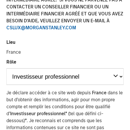
31 JUILLET 2024
CONTACTER UN CONSEILLER FINANCIER OU UN
INTERMÉDIAIRE FINANCIER AGRÉÉ ET QUE VOUS AVEZ
BESOIN D’AIDE, VEUILLEZ ENVOYER UN E-MAIL À
CSLUX@MORGANSTANLEY.COM
July 31, 2024
Lieu
Calvert Research and Management (Calvert) announced
France
today the first contribution in the amount of $25,000
Rôle
from Morgan Stanley Investment Management Inc.
(MSIM) to America Needs You (ANY), an organization
focused on driving economic mobility for first-generation
college students. The contribution is part of MSIM’s effort
Je déclare accéder à ce site web depuis
France
dans le
to donate annually to diversity, equity and inclusion-
but d’obtenir des informations, agir pour mon propre
related organizations from its own resources in
compte et remplir les conditions pour être qualifié
connection with the Calvert US Large-Cap Diversity,
d’
Investisseur professionnel*
(tel que défini ci-
Equity and Inclusion Index ETF (NYSE Arca: CDEI).
dessous)
*
. Je reconnais et comprends que les
Von Hughes, Managing Director and head of Calvert
informations contenues sur ce site ne sont pas