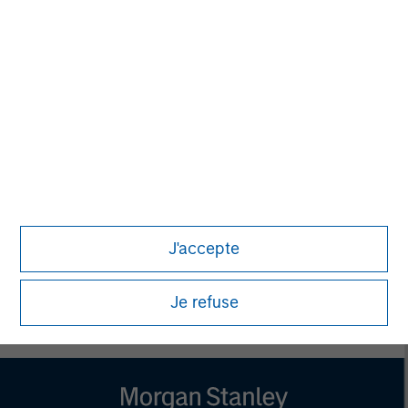
NOT FDIC INSURED | OFFER NO BANK GUARANTEE | MAY
LOSE VALUE NOT INSURED BY ANY FEDERAL
GOVERNMENT AGENCY | NOT A DEPOSIT
Calvert Research and Management Team
Calvert has one of the industry's largest and most diverse
teams of ESG professionals, spanning research,
engagement and investment solutions.
J'accepte
Je refuse