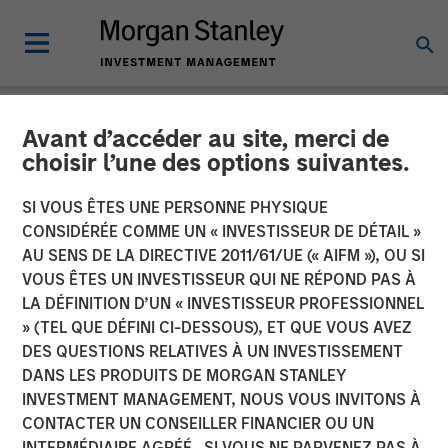
Avant d’accéder au site, merci de
NEWSROOM
choisir l’une des options suivantes.
Calvert Research and
SI VOUS ÊTES UNE PERSONNE PHYSIQUE
Management announces
CONSIDÉRÉE COMME UN « INVESTISSEUR DE DÉTAIL »
AU SENS DE LA DIRECTIVE 2011/61/UE (« AIFM »), OU SI
Morgan Stanley Investment
VOUS ÊTES UN INVESTISSEUR QUI NE RÉPOND PAS À
LA DÉFINITION D’UN « INVESTISSEUR PROFESSIONNEL
Management Inc.’s
» (TEL QUE DÉFINI CI-DESSOUS), ET QUE VOUS AVEZ
contribution to America
DES QUESTIONS RELATIVES À UN INVESTISSEMENT
DANS LES PRODUITS DE MORGAN STANLEY
Needs You
INVESTMENT MANAGEMENT, NOUS VOUS INVITONS À
CONTACTER UN CONSEILLER FINANCIER OU UN
INTERMÉDIAIRE AGRÉÉ. SI VOUS NE PARVENEZ PAS À