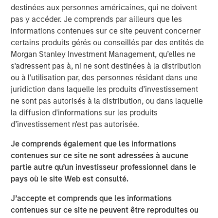
expressed his support for the MSIM contribution noting
destinées aux personnes américaines, qui ne doivent
that ANY is a natural choice because the organization
pas y accéder. Je comprends par ailleurs que les
embodies the Calvert Principles for Responsible Investing
informations contenues sur ce site peuvent concerner
(the Calvert Principles).
certains produits gérés ou conseillés par des entités de
Morgan Stanley Investment Management, qu’elles ne
“We believe that a more diverse workforce provides a
s'adressent pas à, ni ne sont destinées à la distribution
wider range of viewpoints, backgrounds and skills and
ou à l'utilisation par, des personnes résidant dans une
positions companies for greater long-term success,” said
juridiction dans laquelle les produits d’investissement
Mr. Hughes. “We are pleased that investor interest in CDEI
ne sont pas autorisés à la distribution, ou dans laquelle
created an opportunity to support ANY in its mission of
la diffusion d'informations sur les produits
providing transformative mentorship, career development
d’investissement n'est pas autorisée.
and broad support for first-generation college students
and recent graduates to increase workplace diversity
Je comprends également que les informations
across industries.”
contenues sur ce site ne sont adressées à aucune
partie autre qu’un investisseur professionnel dans le
CDEI seeks to track the performance of the Calvert US
pays où le site Web est consulté.
Large-Cap Diversity Research Index, which is composed
of common stocks of large companies that operate their
J’accepte et comprends que les informations
businesses in a manner consistent with the Calvert
contenues sur ce site ne peuvent être reproduites ou