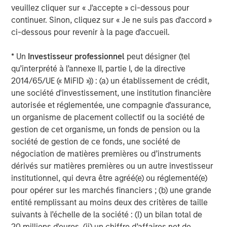
Stanley. Learn more at calvert.com.
veuillez cliquer sur « J'accepte » ci-dessous pour
continuer. Sinon, cliquez sur « Je ne suis pas d'accord »
About Morgan Stanley Investment Management
ci-dessous pour revenir à la page d'accueil.
Morgan Stanley Investment Management, together with
* Un
Investisseur professionnel
peut désigner (tel
its investment advisory affiliates, has more than 1,400
qu’interprété à l’annexe II, partie I, de la directive
investment professionals around the world and $1.5
2014/65/UE (« MiFID »)) : (a) un établissement de crédit,
trillion in assets under management or supervision as of
une société d'investissement, une institution financière
June 30, 2024. Morgan Stanley Investment Management
autorisée et réglementée, une compagnie d'assurance,
strives to provide outstanding long-term investment
un organisme de placement collectif ou la société de
performance, service, and a comprehensive suite of
gestion de cet organisme, un fonds de pension ou la
investment management solutions to a diverse client
société de gestion de ce fonds, une société de
base, which includes governments, institutions,
négociation de matières premières ou d’instruments
corporations and individuals worldwide. For further
dérivés sur matières premières ou un autre investisseur
information about Morgan Stanley Investment
institutionnel, qui devra être agréé(e) ou réglementé(e)
Management, please visit
www.morganstanley.com/im
.
pour opérer sur les marchés financiers ; (b) une grande
About Morgan Stanley
entité remplissant au moins deux des critères de taille
suivants à l’échelle de la société : (I) un bilan total de
Morgan Stanley (NYSE: MS) is a leading global financial
20 millions d'euros, (ii) un chiffre d’affaires net de