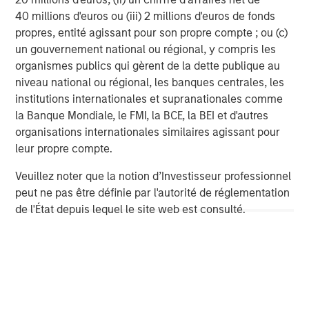
services firm providing a wide range of investment
40 millions d'euros ou (iii) 2 millions d'euros de fonds
banking, securities, wealth management and investment
propres, entité agissant pour son propre compte ; ou (c)
management services. With offices in 42 countries, the
un gouvernement national ou régional, y compris les
Firm's employees serve clients worldwide including
organismes publics qui gèrent de la dette publique au
corporations, governments, institutions and individuals.
niveau national ou régional, les banques centrales, les
For more information about Morgan Stanley, please
institutions internationales et supranationales comme
visit
www.morganstanley.com
.
la Banque Mondiale, le FMI, la BCE, la BEI et d'autres
organisations internationales similaires agissant pour
This press release shall not constitute an offer to sell or
leur propre compte.
the solicitation of an offer to buy nor shall there be any
sale of the securities in any state in which such offer,
Veuillez noter que la notion d’Investisseur professionnel
solicitation or sale would be unlawful under the
peut ne pas être définie par l'autorité de réglementation
securities laws of any such state.
de l'État depuis lequel le site web est consulté.
Funds are subject to
market risk
, which is the possibility
that the market values of securities owned by the
portfolio will decline and that the value of portfolio shares
may therefore be less than what you paid for them.
Investing primarily in
responsible investments
carries the