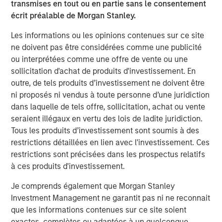
Principles. CDEI offers investors exposure to companies
transmises en tout ou en partie sans le consentement
that Calvert believes are successfully managing diversity,
écrit préalable de Morgan Stanley.
equity and inclusion issues and is backed by Calvert’s
Les informations ou les opinions contenues sur ce site
proprietary research.
ne doivent pas être considérées comme une publicité
CDEI is one of six Calvert-branded ETFs available on the
ou interprétées comme une offre de vente ou une
MSIM ETF platform, which launched in 2023. Additional
sollicitation d'achat de produits d'investissement. En
offerings include one Parametric-branded alternative
outre, de tels produits d’investissement ne doivent être
income strategy, one Parametric-branded hedged equity
ni proposés ni vendus à toute personne d’une juridiction
strategy, and seven Eaton Vance-branded fixed income
dans laquelle de tels offre, sollicitation, achat ou vente
strategies for which MSIM serves as investment adviser.
seraient illégaux en vertu des lois de ladite juridiction.
Tous les produits d’investissement sont soumis à des
Morgan Stanley is a longtime supporter of ANY, a national
restrictions détaillées en lien avec l'investissement. Ces
501(c)(3) non-profit organization that fights for economic
restrictions sont précisées dans les prospectus relatifs
mobility for ambitious, first-generation college students.
à ces produits d'investissement.
In addition, ANY is a strategic community partner in the
Morgan Stanley Institute for Inclusion’s Equity in
Je comprends également que Morgan Stanley
Education and Career Consortium. Over the last 15 years,
Investment Management ne garantit pas ni ne reconnait
ANY has provided mentorship and intensive career
que les informations contenues sur ce site soient
development training to over 6,000 low-income, first-
exactes, complètes ou adaptées à un quelconque