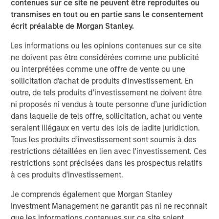
contenues sur ce site ne peuvent être reproduites ou
funding the hopes of future revenue will
transmises en tout ou en partie sans le consentement
persist.”
écrit préalable de Morgan Stanley.
What We Are Seeing
Les informations ou les opinions contenues sur ce site
Equity markets are on track to deliver yet another strong
ne doivent pas être considérées comme une publicité
year of returns – a feat that seemed implausible during
ou interprétées comme une offre de vente ou une
the depths of April’s tariff-induced volatility. As of the
sollicitation d'achat de produits d'investissement. En
time of this writing, the S&P 500 has returned 18.75% so
outre, de tels produits d’investissement ne doivent être
far in 2025, leaving the benchmark in striking distance of
ni proposés ni vendus à toute personne d’une juridiction
generating a third-consecutive annual return of 20%+.
dans laquelle de tels offre, sollicitation, achat ou vente
The market resiliency over the past several years has
seraient illégaux en vertu des lois de ladite juridiction.
been remarkable; but history tells us these strong beta
Tous les produits d’investissement sont soumis à des
environments don’t persist in perpetuity. In fact, four
restrictions détaillées en lien avec l'investissement. Ces
consecutive years of 20%+ gains has occurred only once
restrictions sont précisées dans les prospectus relatifs
before: from 1995-1999.
à ces produits d'investissement.
We continue to believe that hedge funds will play a
Je comprends également que Morgan Stanley
valuable role in investor portfolios during 2026,
Investment Management ne garantit pas ni ne reconnait
regardless of the market’s ultimate direction. If markets
que les informations contenues sur ce site soient