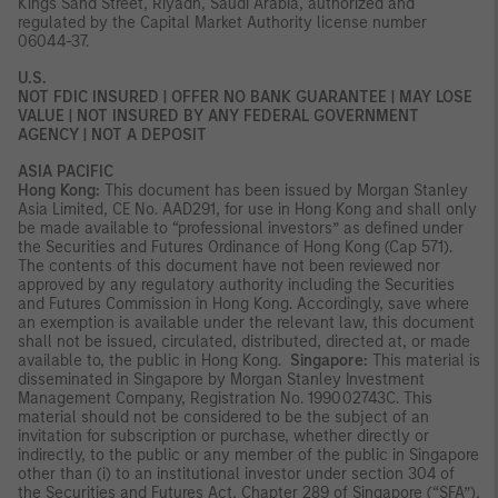
Kings Sand Street, Riyadh, Saudi Arabia, authorized and
regulated by the Capital Market Authority license number
06044-37.
U.S.
NOT FDIC INSURED | OFFER NO BANK GUARANTEE | MAY LOSE
VALUE | NOT INSURED BY ANY FEDERAL GOVERNMENT
AGENCY | NOT A DEPOSIT
ASIA PACIFIC
Hong Kong:
This document has been issued by Morgan Stanley
Asia Limited, CE No. AAD291, for use in Hong Kong and shall only
be made available to “professional investors” as defined under
the Securities and Futures Ordinance of Hong Kong (Cap 571).
The contents of this document have not been reviewed nor
approved by any regulatory authority including the Securities
and Futures Commission in Hong Kong. Accordingly, save where
an exemption is available under the relevant law, this document
shall not be issued, circulated, distributed, directed at, or made
available to, the public in Hong Kong.
Singapore:
This material is
disseminated in Singapore by Morgan Stanley Investment
Management Company, Registration No. 199002743C. This
material should not be considered to be the subject of an
invitation for subscription or purchase, whether directly or
indirectly, to the public or any member of the public in Singapore
other than (i) to an institutional investor under section 304 of
the Securities and Futures Act, Chapter 289 of Singapore (“SFA”),