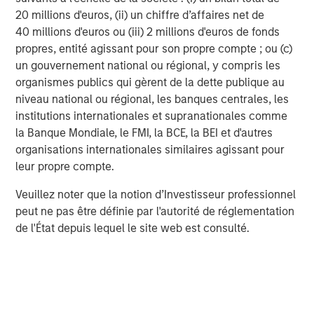
driven strategies, which we expect to persist throughout
20 millions d'euros, (ii) un chiffre d’affaires net de
2026. Discretionary macro funds have been a standout
40 millions d'euros ou (iii) 2 millions d'euros de fonds
performer in 2025 and are, we believe, poised to continue
propres, entité agissant pour son propre compte ; ou (c)
their strong performance, capitalizing on divergence in
un gouvernement national ou régional, y compris les
Central Bank policy, geopolitical crosscurrents, and
organismes publics qui gèrent de la dette publique au
ongoing volatility in FX, rates, and commodities markets.
niveau national ou régional, les banques centrales, les
The flexible, nimble nature of these managers should also
institutions internationales et supranationales comme
prove useful in offering convex returns if markets
la Banque Mondiale, le FMI, la BCE, la BEI et d'autres
experience episodic volatility.
organisations internationales similaires agissant pour
leur propre compte.
What We Are Watching
While we acknowledge the powerful nature of artificial
Veuillez noter que la notion d’Investisseur professionnel
intelligence and acknowledge that many companies are
peut ne pas être définie par l'autorité de réglementation
poised to benefit from this transformative technology, we
de l'État depuis lequel le site web est consulté.
are closely watching developments in this space. Signs
of excess are appearing – and the market may be ripe for
a period of creative destruction in 2026. Thus far, vast
amounts of capital has been spent funding a to-be-
determined amount of future revenue. We question how