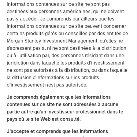
Eyes Wide Open as AI, Markets Reach
informations contenues sur ce site ne sont pas
New Summits
destinées aux personnes américaines, qui ne doivent
pas y accéder. Je comprends par ailleurs que les
Key points:
informations contenues sur ce site peuvent concerner
certains produits gérés ou conseillés par des entités de
Increasing active risk while minimizing market beta
Morgan Stanley Investment Management, qu’elles ne
s'adressent pas à, ni ne sont destinées à la distribution
Diversifying by strategy and region as much as
ou à l'utilisation par, des personnes résidant dans une
possible to capture unique alphas
juridiction dans laquelle les produits d’investissement
Innovating on implementation structures to retain
ne sont pas autorisés à la distribution, ou dans laquelle
the highest level of alpha possible.
la diffusion d'informations sur les produits
d’investissement n'est pas autorisée.
Je comprends également que les informations
contenues sur ce site ne sont adressées à aucune
Signs of excess in the AI space are
appearing – and the market may be ripe for
partie autre qu’un investisseur professionnel dans le
creative destruction in 2026. Thus far, vast
pays où le site Web est consulté.
amounts of capital have been spent
funding a to-be-determined future revenue.
J’accepte et comprends que les informations
We question how long the appetite for