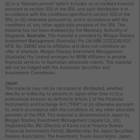
(ii) to a “relevant person” (which includes an accredited investor)
pursuant to section 305 of the SFA, and such distribution is in
accordance with the conditions specified in section 305 of the
SFA; or (iii) otherwise pursuant to, and in accordance with the
conditions of, any other applicable provision of the SFA. This
material has not been reviewed by the Monetary Authority of
Singapore.
Australia:
This material is provided by Morgan Stanley
Investment Management (Australia) Pty Ltd ABN 22122040037,
AFSL No. 314182 and its affiliates and does not constitute an
offer of interests. Morgan Stanley Investment Management
(Australia) Pty Limited arranges for MSIM affiliates to provide
financial services to Australian wholesale clients. This material
will not be lodged with the Australian Securities and
Investments Commission.
Japan
This material may not be circulated or distributed, whether
directly or indirectly, to persons in Japan other than to (i) a
professional investor as defined in Article 2 of the Financial
Instruments and Exchange Act (“FIEA”) or (ii) otherwise pursuant
to, and in accordance with the conditions of, any other allocable
provision of the FIEA. This material is disseminated in Japan by
Morgan Stanley Investment Management (Japan) Co., Ltd.,
Registered No. 410 (Director of Kanto Local Finance Bureau
(Financial Instruments Firms)), Membership: the Japan Securities
Dealers Association, The Investment Trusts Association, Japan,