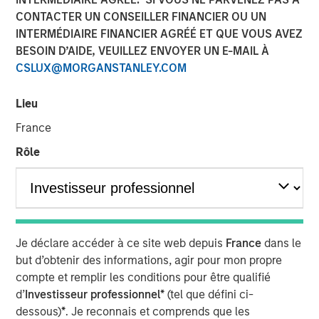
CONTACTER UN CONSEILLER FINANCIER OU UN
18 DÉCEMBRE 2025
INTERMÉDIAIRE FINANCIER AGRÉÉ ET QUE VOUS AVEZ
BESOIN D’AIDE, VEUILLEZ ENVOYER UN E-MAIL À
CSLUX@MORGANSTANLEY.COM
The Authors
Lieu
Mark van der Zwan
France
Managing Director
Rôle
Jarrod Quigley
Managing Director
Je déclare accéder à ce site web depuis
France
dans le
but d’obtenir des informations, agir pour mon propre
compte et remplir les conditions pour être qualifié
d’
Investisseur professionnel*
(tel que défini ci-
dessous)
*
. Je reconnais et comprends que les