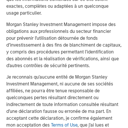
continue to climb higher, we believe hedge funds have
exactes, complètes ou adaptées à un quelconque
earned a place in investor portfolios on their own merit:
usage particulier.
the HFRI Fund Weighted Composite Index has generated a
Morgan Stanley Investment Management impose des
9.12% annualized return since inception, nearly matching
obligations aux professionnels du secteur financier
the average annual return of the S&P 500 of 9.67%, but
pour prévenir l’utilisation détournée de fonds
with a fraction of the volatility. But if we see evidence of
d’investissement à des fins de blanchiment de capitaux,
creative destruction in the artificial intelligence space –
y compris des procédures permettant l'identification
the primary driver behind equity returns during the last
des abonnés et la réalisation de vérifications, ainsi que
few years – or if other macroeconomic uncertainties
d'autres contrôles de sécurité pertinents.
begin to weigh on markets more broadly, investors should
look to hedge funds to offer a source of diversification
Je reconnais qu'aucune entité de Morgan Stanley
that is sorely lacking in many portfolios given the
Investment Management, ni aucune de ses sociétés
heightened correlation between equities and fixed
affiliées, ne pourra être tenue responsable de
income.
quelconques pertes résultant directement ou
indirectement de toute information consultée résultant
What We Are Doing
d’une déclaration fausse ou erronée de ma part. En
At a portfolio level, we stress three key themes:
acceptant cette déclaration, je confirme également
1) Increasing active risk while minimizing market beta
mon acceptation des
Terms of Use
, que j'ai lues et