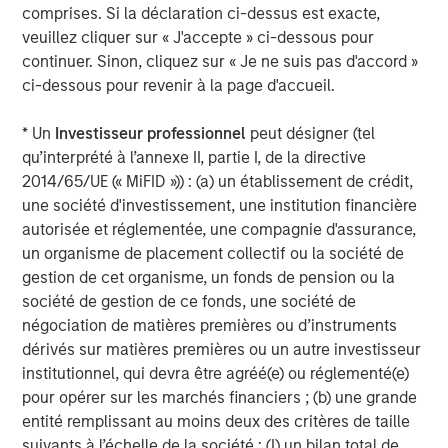
comprises. Si la déclaration ci-dessus est exacte,
2) Diversifying by strategy and region as much as
veuillez cliquer sur « J'accepte » ci-dessous pour
possible to capture unique alphas
continuer. Sinon, cliquez sur « Je ne suis pas d'accord »
ci-dessous pour revenir à la page d'accueil.
3) Innovating on implementation structures to retain the
highest level of alpha possible.
* Un
Investisseur professionnel
peut désigner (tel
At a sub-strategy level, we believe the environment
qu’interprété à l’annexe II, partie I, de la directive
remains conducive for both fundamental and quantitative
2014/65/UE (« MiFID »)) : (a) un établissement de crédit,
stock selection strategies. Equity dispersion has
une société d'investissement, une institution financière
increased in recent months, and we expect an
autorisée et réglementée, une compagnie d'assurance,
environment that is driven by individual corporate
un organisme de placement collectif ou la société de
fundamentals to persist in 2026. International markets
gestion de cet organisme, un fonds de pension ou la
have followed the upwards trends that are visible in the
société de gestion de ce fonds, une société de
US. However, there has been an increase in dispersion in
négociation de matières premières ou d’instruments
both Europe and Asia leading to what we believe will be a
dérivés sur matières premières ou un autre investisseur
rich stock picking environment on both sides of the
institutionnel, qui devra être agréé(e) ou réglementé(e)
portfolio; however, we stress a market neutral approach.
pour opérer sur les marchés financiers ; (b) une grande
There has been a marked increase in capital markets
entité remplissant au moins deux des critères de taille
activity recently, improving the opportunity set for event
suivants à l’échelle de la société : (I) un bilan total de