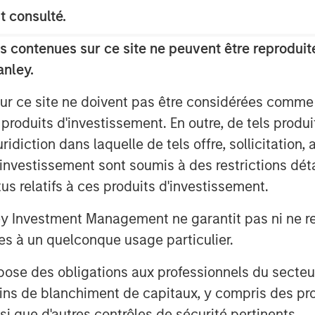
t consulté.
 contenues sur ce site ne peuvent être reproduite
ays to assess product quality
anley.
f mouth. As a result, they tended
ternet and social media changed
sur ce site ne doivent pas être considérées comm
d key opinion leaders have
 produits d'investissement. En outre, de tels produ
y of information.
diction dans laquelle de tels offre, sollicitation,
d’investissement sont soumis à des restrictions dét
 cost-of-living pressures – has
tus relatifs à ces produits d'investissement.
ney. Brands must now demonstrate
The rise of Costco’s Kirkland, now
Investment Management ne garantit pas ni ne rec
brands by revenue – overtaking
es à un quelconque usage particulier.
tes this shift. In Europe, Lidl and
es, largely on the strength of
 des obligations aux professionnels du secteur fi
ins de blanchiment de capitaux, y compris des pro
nsi que d'autres contrôles de sécurité pertinents.