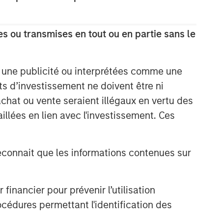
Idées liées
s ou transmises en tout ou en partie sans le
GLOBAL EQUITY OBSERVER
Comment les marques de
consommation peuvent tirer
e une publicité ou interprétées comme une
leur épingle du jeu à l’ère de
its d’investissement ne doivent être ni
l’IA
GLOBAL EQUITY OBSERVER
 achat ou vente seraient illégaux en vertu des
aillées en lien avec l'investissement. Ces
How a culture of innovation
drives durable advantages
onnait que les informations contenues sur
GLOBAL EQUITY OBSERVER
When it seems there is only
nancier pour prévenir l’utilisation
one game in town
cédures permettant l'identification des