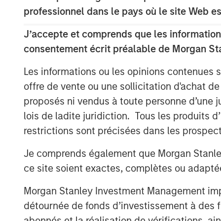
professionnel dans le pays où le site Web es
Transparency now central
J’accepte et comprends que les informations
Historically, consumers had limited w
consentement écrit préalable de Morgan St
beyond personal experience or word o
to stick with familiar brands. The in
Les informations ou les opinions contenues 
that. Reviews, forums, influencers an
offre de vente ou une sollicitation d'achat de
dramatically increased the availabilit
proposés ni vendus à toute personne d’une juri
lois de ladite juridiction. Tous les produits 
Greater transparency – combined with
restrictions sont précisées dans les prospec
sharpened the focus on value for mo
a clear purpose to justify a premium. 
Je comprends également que Morgan Stanley 
one of the world’s largest consumer 
ce site soient exactes, complètes ou adapté
global titan Procter & Gamble – illustra
Aldi have gained share over two decad
Morgan Stanley Investment Management impose
private label.
détournée de fonds d’investissement à des f
abonnés et la réalisation de vérifications, ai