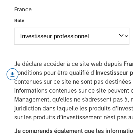
win in an AI er
France
Rôle
18 MAI 2026
Je déclare accéder à ce site web depuis
Fra
This century has reshaped how cons
conditions pour être qualifié d’
Investisseur 
consumers engage with brands. New
contenues sur ce site ne sont pas destinées
that adapted have prospered, while ot
informations contenues sur ce site peuvent 
commerce: new frontiers
”, we explo
Management, qu’elles ne s'adressent pas à, ni
challenge the status quo. Here, we s
juridiction dans laquelle les produits d’inves
consumer industry has already evolve
sur les produits d’investissement n'est pas a
meaningfully reduced – and how AI m
Je comprends également que les information
Looking back – redefining the rules