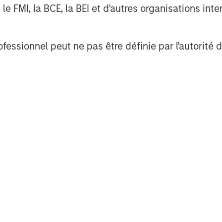
FMI, la BCE, la BEI et d'autres organisations inter
celebrities and influencers, can
ale.
ofessionnel peut ne pas être définie par l'autorité 
anufacturing
 (R&D), manufacturing and quality
ilities. Increasingly, brands
sourcing formulation and
s that provide these capabilities
emerging brands. This is
ome and personal care (HPC).
d across these three axes –
ains – newer entrants like E.l.f.
e marketing and pricing. Among
ories such as our holding L’Oréal,