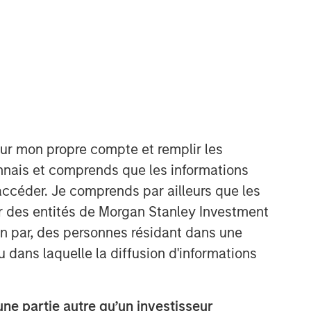
our mon propre compte et remplir les
International Equity Team
onnais et comprends que les informations
The International Equity team follows a
accéder. Je comprends par ailleurs que les
disciplined investment process based
on fundamental analysis and bottom-
ar des entités de Morgan Stanley Investment
up stock selection. They believe that
ion par, des personnes résidant dans une
the best route to attractive long-term
u dans laquelle la diffusion d'informations
returns is through compounding and
providing reduced downside
participation.
e partie autre qu’un investisseur