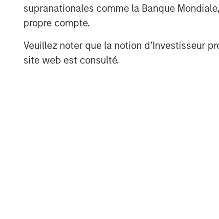
supranationales comme la Banque Mondiale, le 
indie brands, sometimes endorsed by 
propre compte.
reach highly relevant audiences at sc
Veuillez noter que la notion d’Investisseur pr
Lower barriers in supply chain and m
site web est consulté.
Historically, research & development
control were indispensable core capab
operate with lighter asset bases, out
development to a number of companie
across traditional, private-label and 
particularly evident in beauty and h
As competitive moats have contracte
physical, brand building and supply ch
Beauty have grown through disruptiv
incumbents, there are some success st