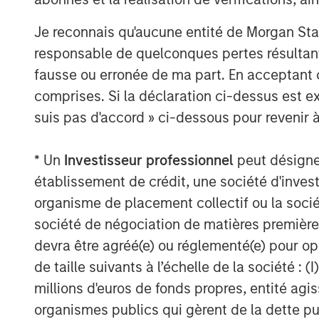
Shelf space and distribution no long
Je reconnais qu'aucune entité de Morgan Sta
Before e-commerce, physical presence
responsable de quelconques pertes résultant
the right shelf in the right location 
fausse ou erronée de ma part. En acceptant
favoured established brands that ensu
comprises. Si la déclaration ci-dessus est ex
difficult for challengers to gain visib
suis pas d'accord » ci-dessous pour revenir à
Online, shelf space is effectively unl
* Un
Investisseur professionnel
peut désigner 
matters, as few consumers venture bey
établissement de crédit, une société d'inves
barrier to entry is far lower. Distrib
organisme de placement collectif ou la socié
products can now reach consumers wi
société de négociation de matières premières
Social media reshapes brand buildin
devra être agréé(e) ou réglementé(e) pour op
de taille suivants à l’échelle de la société : (I
Social media has enabled direct acc
millions d'euros de fonds propres, entité ag
to target specific audiences with prec
organismes publics qui gèrent de la dette pub
channels – TV, radio, print – were exp