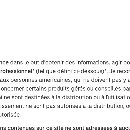
a
nce
dans le but d’obtenir des informations, agir p
umer businesses operate and how
professionnel*
(tel que défini ci-dessous)
*
. Je rec
 models have emerged; companies
 aux personnes américaines, qui ne doivent pas y 
hers have fallen away. In “
Agentic
concerner certains produits gérés ou conseillés p
red how agentic commerce could
 ne sont destinées à la distribution ou à l'utilisat
tep back to examine how the
tissement ne sont pas autorisés à la distribution, o
d as barriers to entry have
utorisée.
ay shape its next phase.
s contenues sur ce site ne sont adressées à aucun
 of engagement