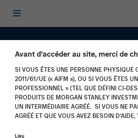
Avant d’accéder au site, merci de ch
SI VOUS ÊTES UNE PERSONNE PHYSIQUE C
2011/61/UE (« AIFM »), OU SI VOUS ÊTES 
PROFESSIONNEL » (TEL QUE DÉFINI CI-DE
GLOBAL EQUITY OBSERVER
INSIGHT
PRODUITS DE MORGAN STANLEY INVESTM
What it takes f
UN INTERMÉDIAIRE AGRÉÉ. SI VOUS NE P
AGRÉÉ ET QUE VOUS AVEZ BESOIN D’AIDE,
consumer bran
Lieu