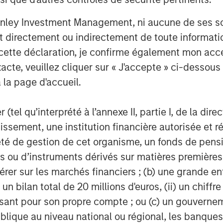
er controlled by incumbents
nley Investment Management, ni aucune de ses soci
 was critical. Being stocked on
 directement ou indirectement de toute informatio
often determined success. Retailers
 cette déclaration, je confirme également mon ac
red rapid turnover, making it
acte, veuillez cliquer sur « J'accepte » ci-dessous 
ility and share of consumer mind.
 la page d'accueil.
imited. While prominence still
(tel qu’interprété à l’annexe II, partie I, de la dire
ond the first page of results, the
tissement, une institution financière autorisée e
ution has also broadened: many
té de gestion de cet organisme, un fonds de pensi
thin days, often hours.
 ou d’instruments dérivés sur matières premières o
g and customer acquisition
érer sur les marchés financiers ; (b) une grande e
) un bilan total de 20 millions d'euros, (ii) un chiffre
ess to consumers, allowing brands
issant pour son propre compte ; ou (c) un gouvernem
ision. Traditional advertising
lique au niveau national ou régional, les banques c
ensive and often inefficient. Today,