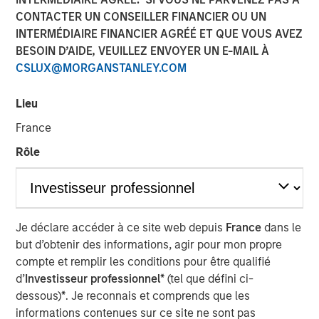
CONTACTER UN CONSEILLER FINANCIER OU UN
INTERMÉDIAIRE FINANCIER AGRÉÉ ET QUE VOUS AVEZ
00:00
06:35
BESOIN D’AIDE, VEUILLEZ ENVOYER UN E-MAIL À
CSLUX@MORGANSTANLEY.COM
Lieu
The “Big Easy” is the nickname for New Orleans,
Louisiana, but in this case refers to
the “big easing”
France
of both fiscal and monetary policies.
Rôle
Monetary policy easing
is thought to be needed to
support the labor market, and while true, there is
another reason lurking – to avoid the risk and
vulnerabilities of a liquidity squeeze.
Je déclare accéder à ce site web depuis
France
dans le
but d’obtenir des informations, agir pour mon propre
Fiscal policy easing
may be seen as corporate tax
compte et remplir les conditions pour être qualifié
relief and again, while true, what lurks is a foreign
d’
Investisseur professionnel*
(tel que défini ci-
policy angle related to tariffs and geopolitical
dessous)
*
. Je reconnais et comprends que les
influence, i.e., the cost of tariffs needs to be offset
informations contenues sur ce site ne sont pas