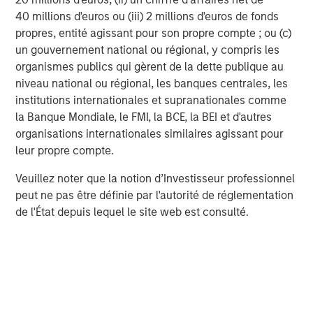
diversified portfolios and selective asset-level
7 AOÛT 2026
5
40 millions d'euros ou (iii) 2 millions d'euros de fonds
investing remain critical.
propres, entité agissant pour son propre compte ; ou (c)
un gouvernement national ou régional, y compris les
organismes publics qui gèrent de la dette publique au
niveau national ou régional, les banques centrales, les
institutions internationales et supranationales comme
la Banque Mondiale, le FMI, la BCE, la BEI et d'autres
organisations internationales similaires agissant pour
Risk Considerations
Diversification
does not eliminate the risk of loss. There is no
leur propre compte.
assurance that the Strategy will achieve its investment
objective. Portfolios are subject to market risk, which is the
Veuillez noter que la notion d’Investisseur professionnel
possibility that the market values of securities owned by the
portfolio will decline and that the value of portfolio shares may
peut ne pas être définie par l'autorité de réglementation
therefore be less than what you paid for them. Market values
de l'État depuis lequel le site web est consulté.
can change daily due to economic and other events (e.g. natural
disasters, health crises, terrorism, conflicts and social unrest)
that affect markets, countries, companies or governments. It is
difficult to predict the timing, duration, and potential adverse
effects (e.g. portfolio liquidity) of events. Accordingly, you can
lose money investing in this portfolio. Please be aware that this
strategy may be subject to certain additional risks.
Active
Management:
in pursuing the Portfolio’s investment objective,
the Adviser has considerable leeway in deciding which