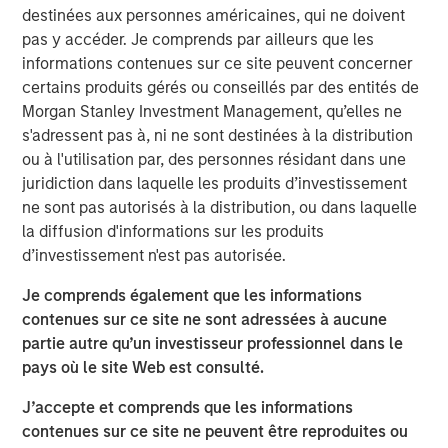
to fund foreign policy matters.
destinées aux personnes américaines, qui ne doivent
pas y accéder. Je comprends par ailleurs que les
All in all, this is
not just a simple game of economic
informations contenues sur ce site peuvent concerner
relationships
. There is something deeper at work
certains produits gérés ou conseillés par des entités de
that may keep easy policy at work for longer.
Morgan Stanley Investment Management, qu’elles ne
This may produce
an underappreciated boost for
s'adressent pas à, ni ne sont destinées à la distribution
asset prices
, thus suggesting that expensive
ou à l'utilisation par, des personnes résidant dans une
valuations are not so expensive at all.
juridiction dans laquelle les produits d’investissement
ne sont pas autorisés à la distribution, ou dans laquelle
View Transcript
la diffusion d'informations sur les produits
See below for important disclosures.
d’investissement n'est pas autorisée.
Portfolio Solutions Group
Je comprends également que les informations
The Portfolio Solutions Group is a comprehensive multi-
contenues sur ce site ne sont adressées à aucune
asset business, with activity across all asset strategies
partie autre qu’un investisseur professionnel dans le
and types (traditional and alternative), through solutions
pays où le site Web est consulté.
that span fully liquid (public assets), comprehensive
J’accepte et comprends que les informations
(public and private assets) and fully private portfolios.
contenues sur ce site ne peuvent être reproduites ou
Offerings are delivered via a managed portfolio or model,