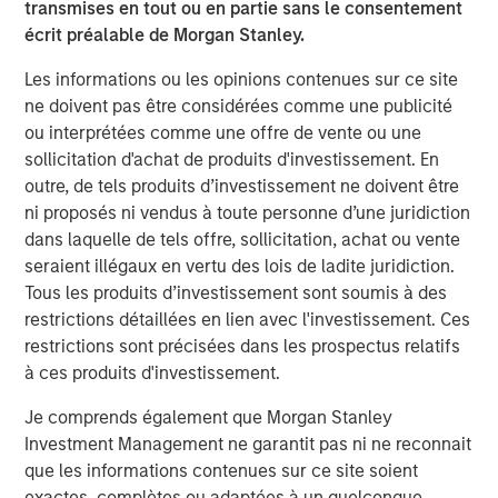
transmises en tout ou en partie sans le consentement
in discretionary or advisory format.
écrit préalable de Morgan Stanley.
Idées liées
Les informations ou les opinions contenues sur ce site
ne doivent pas être considérées comme une publicité
CARON’S CORNER
ou interprétées comme une offre de vente ou une
There’s a New Sheriff in Town: Culture
sollicitation d'achat de produits d'investissement. En
Change at the Fed
outre, de tels produits d’investissement ne doivent être
ni proposés ni vendus à toute personne d’une juridiction
dans laquelle de tels offre, sollicitation, achat ou vente
CARON’S CORNER
seraient illégaux en vertu des lois de ladite juridiction.
Tous les produits d’investissement sont soumis à des
The Blurred Lines Between Growth and Value
restrictions détaillées en lien avec l'investissement. Ces
Create an Investment Opportunity
restrictions sont précisées dans les prospectus relatifs
à ces produits d'investissement.
CARON’S CORNER
Je comprends également que Morgan Stanley
Adapting to a Structurally Higher Nominal
Investment Management ne garantit pas ni ne reconnait
World
que les informations contenues sur ce site soient
exactes, complètes ou adaptées à un quelconque