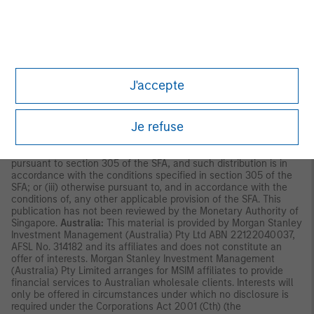
contents of this material have not been reviewed nor approved
by any regulatory authority including the Securities and Futures
Commission in Hong Kong. Accordingly, save where an
exemption is available under the relevant law, this material shall
not be issued, circulated, distributed, directed at, or made
available to, the public in Hong Kong.
Singapore:
This material is
disseminated by Morgan Stanley Investment Management
J'accepte
Company and should not be considered to be the subject of an
invitation for subscription or purchase, whether directly or
indirectly, to the public or any member of the public in Singapore
Je refuse
other than (i) to an institutional investor under section 304 of
the Securities and Futures Act, Chapter 289 of Singapore (“SFA”);
(ii) to a “relevant person” (which includes an accredited investor)
pursuant to section 305 of the SFA, and such distribution is in
accordance with the conditions specified in section 305 of the
SFA; or (iii) otherwise pursuant to, and in accordance with the
conditions of, any other applicable provision of the SFA. This
publication has not been reviewed by the Monetary Authority of
Singapore.
Australia:
This material is provided by Morgan Stanley
Investment Management (Australia) Pty Ltd ABN 22122040037,
AFSL No. 314182 and its affiliates and does not constitute an
offer of interests. Morgan Stanley Investment Management
(Australia) Pty Limited arranges for MSIM affiliates to provide
financial services to Australian wholesale clients. Interests will
only be offered in circumstances under which no disclosure is
required under the Corporations Act 2001 (Cth) (the