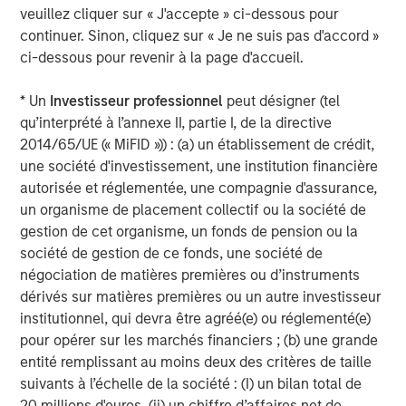
veuillez cliquer sur « J'accepte » ci-dessous pour
continuer. Sinon, cliquez sur « Je ne suis pas d'accord »
ci-dessous pour revenir à la page d'accueil.
* Un
Investisseur professionnel
peut désigner (tel
qu’interprété à l’annexe II, partie I, de la directive
2014/65/UE (« MiFID »)) : (a) un établissement de crédit,
ARTICLE
A
une société d'investissement, une institution financière
autorisée et réglementée, une compagnie d'assurance,
Real Estate Midyear Outlook:
T
un organisme de placement collectif ou la société de
Constructive Amid Fluid Backdrop
St
gestion de cet organisme, un fonds de pension ou la
A
société de gestion de ce fonds, une société de
The current macroenvironment remains resilient
A
négociation de matières premières ou d’instruments
despite elevated volatility and divergence across
Q
dérivés sur matières premières ou un autre investisseur
markets. As inflation and energy prices keep
p
institutionnel, qui devra être agréé(e) ou réglementé(e)
central banks hawkish, real estate continues to
i
pour opérer sur les marchés financiers ; (b) une grande
offer attractive relative value, supported by a
a
entité remplissant au moins deux des critères de taille
25% repricing, durable income streams, and
r
suivants à l’échelle de la société : (I) un bilan total de
constrained supply. In this environment,
20 millions d'euros, (ii) un chiffre d’affaires net de