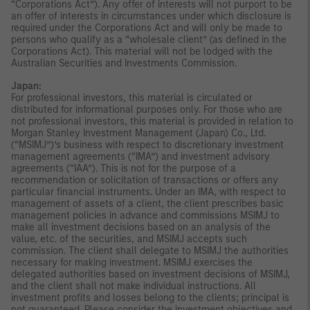
“Corporations Act”). Any offer of interests will not purport to be
an offer of interests in circumstances under which disclosure is
required under the Corporations Act and will only be made to
persons who qualify as a “wholesale client” (as defined in the
Corporations Act). This material will not be lodged with the
Australian Securities and Investments Commission.
Japan:
For professional investors, this material is circulated or
distributed for informational purposes only. For those who are
not professional investors, this material is provided in relation to
Morgan Stanley Investment Management (Japan) Co., Ltd.
(“MSIMJ”)’s business with respect to discretionary investment
management agreements (“IMA”) and investment advisory
agreements (“IAA”). This is not for the purpose of a
recommendation or solicitation of transactions or offers any
particular financial instruments. Under an IMA, with respect to
management of assets of a client, the client prescribes basic
management policies in advance and commissions MSIMJ to
make all investment decisions based on an analysis of the
value, etc. of the securities, and MSIMJ accepts such
commission. The client shall delegate to MSIMJ the authorities
necessary for making investment. MSIMJ exercises the
delegated authorities based on investment decisions of MSIMJ,
and the client shall not make individual instructions. All
investment profits and losses belong to the clients; principal is
not guaranteed. Please consider the investment objectives and