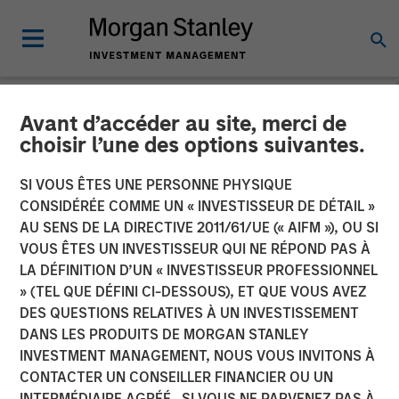
Avant d’accéder au site, merci de
CARON'S CORNER
INSIGHTS
choisir l’une des options suivantes.
The Big Easy
SI VOUS ÊTES UNE PERSONNE PHYSIQUE
CONSIDÉRÉE COMME UN « INVESTISSEUR DE DÉTAIL »
AU SENS DE LA DIRECTIVE 2011/61/UE (« AIFM »), OU SI
22 SEPTEMBRE 2025
VOUS ÊTES UN INVESTISSEUR QUI NE RÉPOND PAS À
LA DÉFINITION D’UN « INVESTISSEUR PROFESSIONNEL
Jim Caron
» (TEL QUE DÉFINI CI-DESSOUS), ET QUE VOUS AVEZ
Chief Investment Officer,
DES QUESTIONS RELATIVES À UN INVESTISSEMENT
Portfolio Solutions Group
DANS LES PRODUITS DE MORGAN STANLEY
INVESTMENT MANAGEMENT, NOUS VOUS INVITONS À
CONTACTER UN CONSEILLER FINANCIER OU UN
INTERMÉDIAIRE AGRÉÉ. SI VOUS NE PARVENEZ PAS À