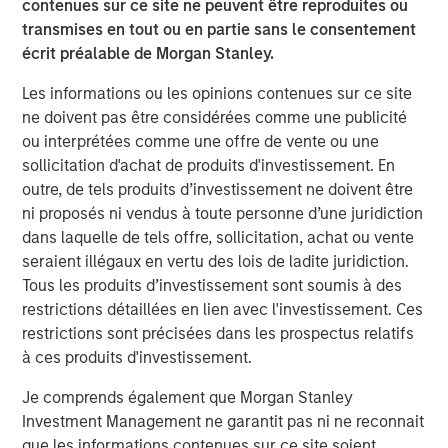
contenues sur ce site ne peuvent être reproduites ou
Adapting to a Structurally Higher Nominal
transmises en tout ou en partie sans le consentement
World
écrit préalable de Morgan Stanley.
Les informations ou les opinions contenues sur ce site
ne doivent pas être considérées comme une publicité
The Author
ou interprétées comme une offre de vente ou une
sollicitation d'achat de produits d'investissement. En
outre, de tels produits d’investissement ne doivent être
ni proposés ni vendus à toute personne d’une juridiction
dans laquelle de tels offre, sollicitation, achat ou vente
Jim Caron
seraient illégaux en vertu des lois de ladite juridiction.
Chief Investment Officer, Portfolio Solutions
Tous les produits d’investissement sont soumis à des
Group
restrictions détaillées en lien avec l'investissement. Ces
restrictions sont précisées dans les prospectus relatifs
à ces produits d'investissement.
Je comprends également que Morgan Stanley
Analyses mises en avant
Investment Management ne garantit pas ni ne reconnait
que les informations contenues sur ce site soient