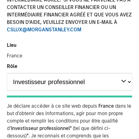
CONTACTER UN CONSEILLER FINANCIER OU UN
INTERMÉDIAIRE FINANCIER AGRÉÉ ET QUE VOUS AVEZ
00:00
09:57
BESOIN D’AIDE, VEUILLEZ ENVOYER UN E-MAIL À
CSLUX@MORGANSTANLEY.COM
Lieu
Key Themes for August 2025
France
U.S. Equities Are Climbing the Wall of Worry
Rôle
Inflation Remains a Key Focus in the U.S.
Rate Cuts Despite Higher Inflation? Here's How...
Capital Expenditure Is Making a Comeback in Europe
Je déclare accéder à ce site web depuis
France
dans le
Portfolio Solutions Group
but d’obtenir des informations, agir pour mon propre
The Portfolio Solutions Group is a comprehensive multi-
compte et remplir les conditions pour être qualifié
asset business, with activity across all asset strategies
d’
Investisseur professionnel*
(tel que défini ci-
and types (traditional and alternative), through solutions
dessous)
*
. Je reconnais et comprends que les