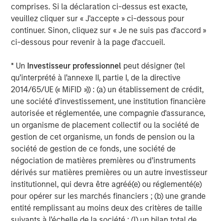
and rigour with identifying and processing
l
comprises. Si la déclaration ci-dessus est exacte,
relevant and important data.
C
veuillez cliquer sur « J'accepte » ci-dessous pour
f
continuer. Sinon, cliquez sur « Je ne suis pas d'accord »
c
5 AOÛT 2026
5
ci-dessous pour revenir à la page d'accueil.
* Un
Investisseur professionnel
peut désigner (tel
qu’interprété à l’annexe II, partie I, de la directive
2014/65/UE (« MiFID »)) : (a) un établissement de crédit,
une société d'investissement, une institution financière
autorisée et réglementée, une compagnie d'assurance,
un organisme de placement collectif ou la société de
Risk Considerations
gestion de cet organisme, un fonds de pension ou la
Diversification
does not eliminate the risk of loss. There is no
société de gestion de ce fonds, une société de
assurance that the Strategy will achieve its investment
négociation de matières premières ou d’instruments
objective. Portfolios are subject to market risk, which is the
possibility that the market values of securities owned by the
dérivés sur matières premières ou un autre investisseur
portfolio will decline and that the value of portfolio shares may
institutionnel, qui devra être agréé(e) ou réglementé(e)
therefore be less than what you paid for them. Market values
pour opérer sur les marchés financiers ; (b) une grande
can change daily due to economic and other events (e.g. natural
disasters, health crises, terrorism, conflicts and social unrest)
entité remplissant au moins deux des critères de taille
that affect markets, countries, companies or governments. It is
suivants à l’échelle de la société : (I) un bilan total de