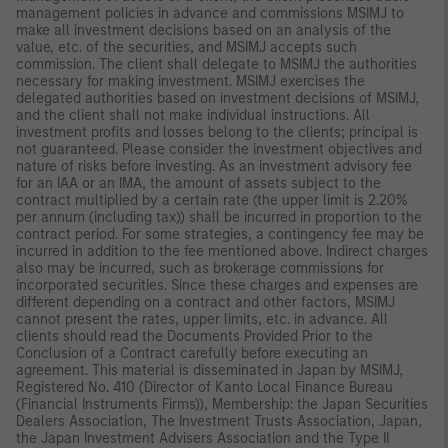
management policies in advance and commissions MSIMJ to
make all investment decisions based on an analysis of the
value, etc. of the securities, and MSIMJ accepts such
commission. The client shall delegate to MSIMJ the authorities
necessary for making investment. MSIMJ exercises the
delegated authorities based on investment decisions of MSIMJ,
and the client shall not make individual instructions. All
investment profits and losses belong to the clients; principal is
not guaranteed. Please consider the investment objectives and
nature of risks before investing. As an investment advisory fee
for an IAA or an IMA, the amount of assets subject to the
contract multiplied by a certain rate (the upper limit is 2.20%
per annum (including tax)) shall be incurred in proportion to the
contract period. For some strategies, a contingency fee may be
incurred in addition to the fee mentioned above. Indirect charges
also may be incurred, such as brokerage commissions for
incorporated securities. Since these charges and expenses are
different depending on a contract and other factors, MSIMJ
cannot present the rates, upper limits, etc. in advance. All
clients should read the Documents Provided Prior to the
Conclusion of a Contract carefully before executing an
agreement. This material is disseminated in Japan by MSIMJ,
Registered No. 410 (Director of Kanto Local Finance Bureau
(Financial Instruments Firms)), Membership: the Japan Securities
Dealers Association, The Investment Trusts Association, Japan,
the Japan Investment Advisers Association and the Type II