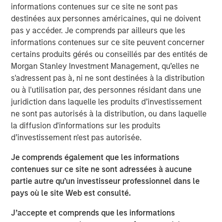
that span fully liquid (public assets), comprehensive
informations contenues sur ce site ne sont pas
(public and private assets) and fully private portfolios.
destinées aux personnes américaines, qui ne doivent
Offerings are delivered via a managed portfolio or model,
pas y accéder. Je comprends par ailleurs que les
in discretionary or advisory format.
informations contenues sur ce site peuvent concerner
certains produits gérés ou conseillés par des entités de
Morgan Stanley Investment Management, qu’elles ne
Idées liées
s'adressent pas à, ni ne sont destinées à la distribution
CARON’S CORNER
ou à l'utilisation par, des personnes résidant dans une
juridiction dans laquelle les produits d’investissement
There’s a New Sheriff in Town: Culture
ne sont pas autorisés à la distribution, ou dans laquelle
Change at the Fed
la diffusion d'informations sur les produits
d’investissement n'est pas autorisée.
CARON’S CORNER
Je comprends également que les informations
The Blurred Lines Between Growth and Value
contenues sur ce site ne sont adressées à aucune
Create an Investment Opportunity
partie autre qu’un investisseur professionnel dans le
pays où le site Web est consulté.
CARON’S CORNER
J’accepte et comprends que les informations