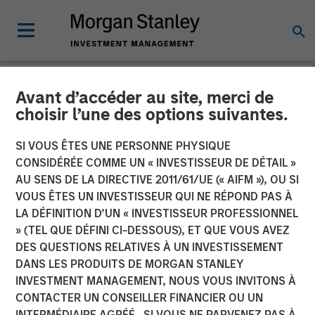
Avant d’accéder au site, merci de
CARON'S CORNER
INSIGHTS
choisir l’une des options suivantes.
Key Themes for August
SI VOUS ÊTES UNE PERSONNE PHYSIQUE
CONSIDÉRÉE COMME UN « INVESTISSEUR DE DÉTAIL »
2025
AU SENS DE LA DIRECTIVE 2011/61/UE (« AIFM »), OU SI
VOUS ÊTES UN INVESTISSEUR QUI NE RÉPOND PAS À
LA DÉFINITION D’UN « INVESTISSEUR PROFESSIONNEL
04 AOÛT 2025
» (TEL QUE DÉFINI CI-DESSOUS), ET QUE VOUS AVEZ
DES QUESTIONS RELATIVES À UN INVESTISSEMENT
Jim Caron
DANS LES PRODUITS DE MORGAN STANLEY
Chief Investment Officer, Portfolio Solutions Group
INVESTMENT MANAGEMENT, NOUS VOUS INVITONS À
CONTACTER UN CONSEILLER FINANCIER OU UN
INTERMÉDIAIRE AGRÉÉ. SI VOUS NE PARVENEZ PAS À