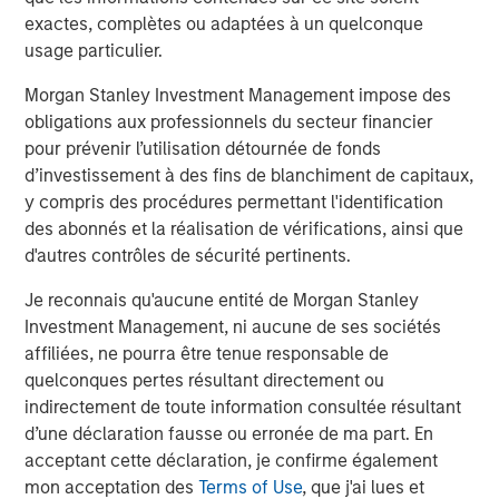
exactes, complètes ou adaptées à un quelconque
usage particulier.
Morgan Stanley Investment Management impose des
obligations aux professionnels du secteur financier
pour prévenir l’utilisation détournée de fonds
d’investissement à des fins de blanchiment de capitaux,
y compris des procédures permettant l'identification
des abonnés et la réalisation de vérifications, ainsi que
d'autres contrôles de sécurité pertinents.
ARTICLE
T
Je reconnais qu'aucune entité de Morgan Stanley
Investment Management, ni aucune de ses sociétés
The MSIM Quantitative Duration
F
affiliées, ne pourra être tenue responsable de
Strategy Model: A Factor-Based
C
quelconques pertes résultant directement ou
Approach to Managing Interest Rates
Anton Heese and Matas Vala explore the
H
indirectement de toute information consultée résultant
Quantitative Duration Strategy Model, one of the
h
d’une déclaration fausse ou erronée de ma part. En
proprietary tools the team uses to enhance their
c
acceptant cette déclaration, je confirme également
investment process, as it helps provide structure
d
mon acceptation des
Terms of Use
, que j'ai lues et