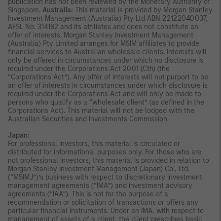
publication has not been reviewed by the Monetary Authority of
Singapore.
Australia:
This material is provided by Morgan Stanley
Investment Management (Australia) Pty Ltd ABN 22122040037,
AFSL No. 314182 and its affiliates and does not constitute an
offer of interests. Morgan Stanley Investment Management
(Australia) Pty Limited arranges for MSIM affiliates to provide
financial services to Australian wholesale clients. Interests will
only be offered in circumstances under which no disclosure is
required under the Corporations Act 2001 (Cth) (the
“Corporations Act”). Any offer of interests will not purport to be
an offer of interests in circumstances under which disclosure is
required under the Corporations Act and will only be made to
persons who qualify as a “wholesale client” (as defined in the
Corporations Act). This material will not be lodged with the
Australian Securities and Investments Commission.
Japan:
For professional investors, this material is circulated or
distributed for informational purposes only. For those who are
not professional investors, this material is provided in relation to
Morgan Stanley Investment Management (Japan) Co., Ltd.
(“MSIMJ”)’s business with respect to discretionary investment
management agreements (“IMA”) and investment advisory
agreements (“IAA”). This is not for the purpose of a
recommendation or solicitation of transactions or offers any
particular financial instruments. Under an IMA, with respect to
management of assets of a client, the client prescribes basic