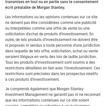
necessarily come to pass. Forecasts/estimates are based on
transmises en tout ou en partie sans le consentement
current market conditions, subject to change, and may not
écrit préalable de Morgan Stanley.
necessarily come to pass.
Past performance is not indicative of
future results.
Les informations ou les opinions contenues sur ce site
ne doivent pas être considérées comme une publicité
ou interprétées comme une offre de vente ou une
Even if Reeves manages to hit the UK’s fiscal target for
sollicitation d'achat de produits d'investissement. En
this year, there is no clear path for how she will be able to
outre, de tels produits d’investissement ne doivent être
pull that off next year or in the ones that follow. The big
ni proposés ni vendus à toute personne d’une juridiction
problem is that while the Chancellor is working diligently,
dans laquelle de tels offre, sollicitation, achat ou vente
the same cannot be said for the broader population.
seraient illégaux en vertu des lois de ladite juridiction.
Since 2019, the number of people who are inactive has
Tous les produits d’investissement sont soumis à des
risen by roughly 400,000, to 9.1 million people, per the
restrictions détaillées en lien avec l'investissement. Ces
Office for National Statistics.
restrictions sont précisées dans les prospectus relatifs
In our view, British workers are not to blame – they are
à ces produits d'investissement.
just responding to (dis)incentives in government policies
Je comprends également que Morgan Stanley
that disable and demotivate the workforce. Consider the
Investment Management ne garantit pas ni ne reconnait
damages from three policies:
que les informations contenues sur ce site soient
exactes, complètes ou adaptées à un quelconque