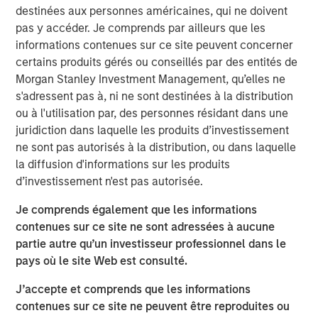
Growth in the UK has flatlined since the
destinées aux personnes américaines, qui ne doivent
pandemic
pas y accéder. Je comprends par ailleurs que les
informations contenues sur ce site peuvent concerner
Display 1
certains produits gérés ou conseillés par des entités de
Morgan Stanley Investment Management, qu’elles ne
s'adressent pas à, ni ne sont destinées à la distribution
ou à l'utilisation par, des personnes résidant dans une
juridiction dans laquelle les produits d’investissement
ne sont pas autorisés à la distribution, ou dans laquelle
la diffusion d'informations sur les produits
d’investissement n'est pas autorisée.
Je comprends également que les informations
contenues sur ce site ne sont adressées à aucune
Source: International Monetary Fund via FRED.
partie autre qu’un investisseur professionnel dans le
pays où le site Web est consulté.
For illustrative purposes only. The views and opinions expressed
are those of the portfolio management team at the time of
J’accepte et comprends que les informations
writing/of this presentation and are subject to change at any
time due to market, economic, or other conditions, and may not
contenues sur ce site ne peuvent être reproduites ou