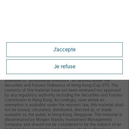
Latin America (Brazil, Chile Colombia, Mexico, Peru, and
Uruguay)
This material is for use with an institutional investor or a
qualified investor only. All information contained herein is
confidential and is for the exclusive use and review of the
intended addressee, and may not be passed on to any third
party. This material is provided for informational purposes only
and does not constitute a public offering, solicitation or
recommendation to buy or sell for any product, service, security
and/or strategy. A decision to invest should only be made after
J'accepte
reading the strategy documentation and conducting in-depth
and independent due diligence.
Je refuse
ASIA PACIFIC
Hong Kong: This material is disseminated by Morgan Stanley
Asia Limited for use in Hong Kong and shall only be made
available to “professional investors” as defined under the
Securities and Futures Ordinance of Hong Kong (Cap 571). The
contents of this material have not been reviewed nor approved
by any regulatory authority including the Securities and Futures
Commission in Hong Kong. Accordingly, save where an
exemption is available under the relevant law, this material shall
not be issued, circulated, distributed, directed at, or made
available to, the public in Hong Kong. Singapore: This material is
disseminated by Morgan Stanley Investment Management
Company and should not be considered to be the subject of an