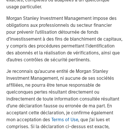
The pensioner triple lock.
This policy indexes
usage particulier.
pensioners’ income to ensure that they will receive at
least a 2% increase each year – if CPI and/or wage
Morgan Stanley Investment Management impose des
growth exceed 2%, they get whichever is greater. This
obligations aux professionnels du secteur financier
optionality is even more unreasonably generous than it
pour prévenir l’utilisation détournée de fonds
appears at first glance. Around 2021-2023, a CPI inflation
d’investissement à des fins de blanchiment de capitaux,
shock was followed by a lagged spike in wages. So, in the
y compris des procédures permettant l'identification
first year pensioners accrued the CPI spike, and in the
des abonnés et la réalisation de vérifications, ainsi que
next they got the follow-on increase based on the wage
d'autres contrôles de sécurité pertinents.
spike. Double up! While that is clearly a boon for the
pensioners, the extra income ultimately comes from the
Je reconnais qu'aucune entité de Morgan Stanley
pocket of the working age population. A policy that
Investment Management, ni aucune de ses sociétés
demotivates workers by forcing them to pay away ever
affiliées, ne pourra être tenue responsable de
increasing chunks of their earnings to support pensioners
quelconques pertes résultant directement ou
is clearly flawed.
indirectement de toute information consultée résultant
d’une déclaration fausse ou erronée de ma part. En
National Insurance Contribution (NIC)
. This past year the
acceptant cette déclaration, je confirme également
government raised the NIC, a tax assessed on employee
mon acceptation des
Terms of Use
, que j'ai lues et
earnings and paid by the employers. In any
comprises. Si la déclaration ci-dessus est exacte,