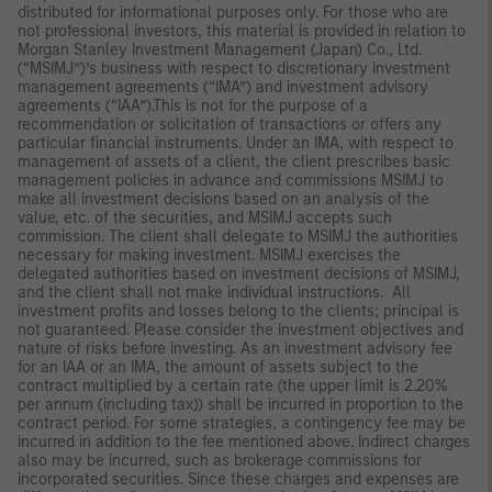
distributed for informational purposes only. For those who are
not professional investors, this material is provided in relation to
Morgan Stanley Investment Management (Japan) Co., Ltd.
(“MSIMJ”)’s business with respect to discretionary investment
management agreements (“IMA”) and investment advisory
agreements (“IAA”).This is not for the purpose of a
recommendation or solicitation of transactions or offers any
particular financial instruments. Under an IMA, with respect to
management of assets of a client, the client prescribes basic
management policies in advance and commissions MSIMJ to
make all investment decisions based on an analysis of the
value, etc. of the securities, and MSIMJ accepts such
commission. The client shall delegate to MSIMJ the authorities
necessary for making investment. MSIMJ exercises the
delegated authorities based on investment decisions of MSIMJ,
and the client shall not make individual instructions. All
investment profits and losses belong to the clients; principal is
not guaranteed. Please consider the investment objectives and
nature of risks before investing. As an investment advisory fee
for an IAA or an IMA, the amount of assets subject to the
contract multiplied by a certain rate (the upper limit is 2.20%
per annum (including tax)) shall be incurred in proportion to the
contract period. For some strategies, a contingency fee may be
incurred in addition to the fee mentioned above. Indirect charges
also may be incurred, such as brokerage commissions for
incorporated securities. Since these charges and expenses are