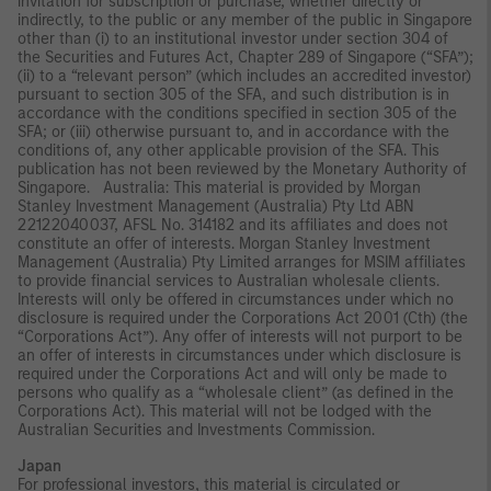
invitation for subscription or purchase, whether directly or
indirectly, to the public or any member of the public in Singapore
other than (i) to an institutional investor under section 304 of
the Securities and Futures Act, Chapter 289 of Singapore (“SFA”);
(ii) to a “relevant person” (which includes an accredited investor)
pursuant to section 305 of the SFA, and such distribution is in
accordance with the conditions specified in section 305 of the
SFA; or (iii) otherwise pursuant to, and in accordance with the
conditions of, any other applicable provision of the SFA. This
publication has not been reviewed by the Monetary Authority of
Singapore. Australia: This material is provided by Morgan
Stanley Investment Management (Australia) Pty Ltd ABN
22122040037, AFSL No. 314182 and its affiliates and does not
constitute an offer of interests. Morgan Stanley Investment
Management (Australia) Pty Limited arranges for MSIM affiliates
to provide financial services to Australian wholesale clients.
Interests will only be offered in circumstances under which no
disclosure is required under the Corporations Act 2001 (Cth) (the
“Corporations Act”). Any offer of interests will not purport to be
an offer of interests in circumstances under which disclosure is
required under the Corporations Act and will only be made to
persons who qualify as a “wholesale client” (as defined in the
Corporations Act). This material will not be lodged with the
Australian Securities and Investments Commission.
Japan
For professional investors, this material is circulated or