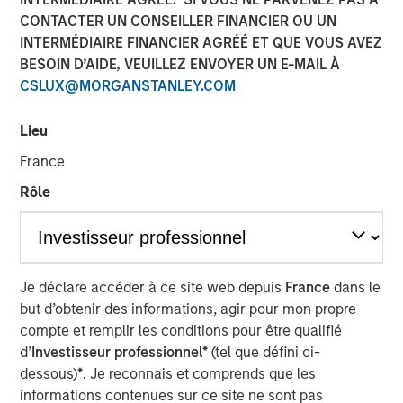
CONTACTER UN CONSEILLER FINANCIER OU UN
INTERMÉDIAIRE FINANCIER AGRÉÉ ET QUE VOUS AVEZ
06 OCTOBRE 2025
BESOIN D’AIDE, VEUILLEZ ENVOYER UN E-MAIL À
CSLUX@MORGANSTANLEY.COM
Lieu
The UK gilt market is nervous about November’s fall
France
budget. Will Rachel Reeves, Chancellor of the Exchequer,
be able to come up with measures to hit the
Rôle
government’s fiscal target without violating explicit public
promises not to raise certain taxes?
The near-term nervousness just underscores broader
market concern over the UK’s ability to generate
Je déclare accéder à ce site web depuis
France
dans le
productivity and growth. This has been a recurring theme
but d’obtenir des informations, agir pour mon propre
in the UK, as real growth has essentially flatlined since
compte et remplir les conditions pour être qualifié
the pandemic (see chart below).
d’
Investisseur professionnel*
(tel que défini ci-
dessous)
*
. Je reconnais et comprends que les
informations contenues sur ce site ne sont pas