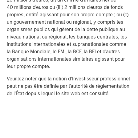
earlier this year almost cost the Chancellor her job. And
40 millions d'euros ou (iii) 2 millions d'euros de fonds
so welfare recipients are also stuck—the government is
propres, entité agissant pour son propre compte ; ou (c)
explicitly telling them that the status quo of not working is
un gouvernement national ou régional, y compris les
in their interest.
organismes publics qui gèrent de la dette publique au
niveau national ou régional, les banques centrales, les
The bottom line:
The UK’s current policies provide a host
institutions internationales et supranationales comme
of disincentives for British citizens to work. These
la Banque Mondiale, le FMI, la BCE, la BEI et d'autres
policies impose great costs at the individual,
organisations internationales similaires agissant pour
microeconomic level and are a major drag on GDP. It’s
leur propre compte.
hard to envision a bullish scenario for UK assets until
there’s more outrage and less apathy about economic
Veuillez noter que la notion d’Investisseur professionnel
policy.
peut ne pas être définie par l'autorité de réglementation
de l'État depuis lequel le site web est consulté.
Emerging Markets Debt Team
Our over 40-year history of managing emerging markets
debt has given us a unique perspective on managing risk
for our clients. Our focus on utilizing the full investment
universe, concentrating our research on countries and