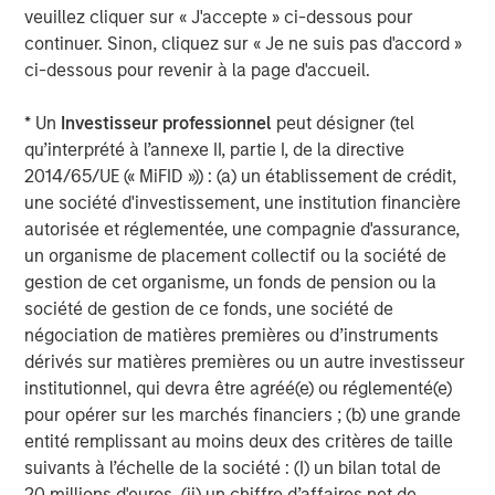
circumstance, the more a government taxes labor the
veuillez cliquer sur « J'accepte » ci-dessous pour
less labor there will be in the economy, all-else-
continuer. Sinon, cliquez sur « Je ne suis pas d'accord »
equal. This NIC hike had an outsized effect because it
ci-dessous pour revenir à la page d'accueil.
came on the back of large real increases in the minimum
wage. The result? A one-two punch that is burdensome
* Un
Investisseur professionnel
peut désigner (tel
on all businesses, but particularly in hospitality and retail,
qu’interprété à l’annexe II, partie I, de la directive
where hiring has become de facto prohibited. It’s a safe
2014/65/UE (« MiFID »)) : (a) un établissement de crédit,
bet that many readers of this blog had their first job in
une société d'investissement, une institution financière
these sectors. It is economically self-defeating to deprive
autorisée et réglementée, une compagnie d'assurance,
new entrants into the workforce of these opportunities
un organisme de placement collectif ou la société de
and yet another challenge for job seekers in a difficult
gestion de cet organisme, un fonds de pension ou la
economy.
société de gestion de ce fonds, une société de
négociation de matières premières ou d’instruments
Welfare
. Following a restructuring of the welfare system,
dérivés sur matières premières ou un autre investisseur
the number of economically inactive Brits has risen
institutionnel, qui devra être agréé(e) ou réglementé(e)
substantially. While there is a lively debate whether the
pour opérer sur les marchés financiers ; (b) une grande
design of the welfare system is structurally reducing the
entité remplissant au moins deux des critères de taille
labor supply, what is clear is that the system is stuck. The
suivants à l’échelle de la société : (I) un bilan total de
political backlash to even modest reform to the system
20 millions d'euros, (ii) un chiffre d’affaires net de