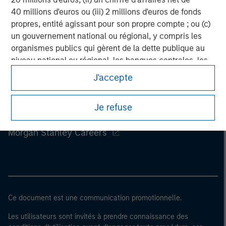
40 millions d'euros ou (iii) 2 millions d'euros de fonds
propres, entité agissant pour son propre compte ; ou (c)
un gouvernement national ou régional, y compris les
organismes publics qui gèrent de la dette publique au
niveau national ou régional, les banques centrales, les
institutions internationales et supranationales comme
J'accepte
la Banque Mondiale, le FMI, la BCE, la BEI et d'autres
organisations internationales similaires agissant pour
Je refuse
leur propre compte.
Morgan Stanley
Veuillez noter que la notion d’Investisseur professionnel
Morgan Stanley Careers
peut ne pas être définie par l'autorité de réglementation
de l'État depuis lequel le site web est consulté.
Ce document est une communication promotionnelle.
Les utilisateurs sont invités à prendre connaissance des