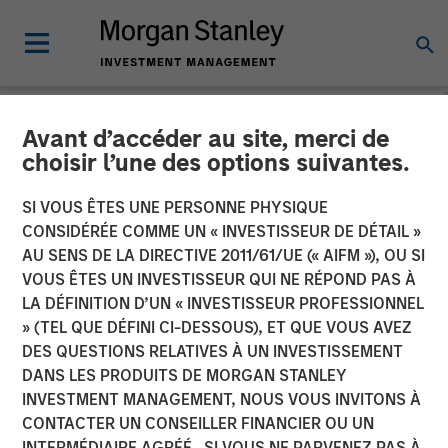
Avant d’accéder au site, merci de
INSIGHTS
choisir l’une des options suivantes.
Why CLO Equity Now:
SI VOUS ÊTES UNE PERSONNE PHYSIQUE
Opportunities in a Volatile
CONSIDÉRÉE COMME UN « INVESTISSEUR DE DÉTAIL »
AU SENS DE LA DIRECTIVE 2011/61/UE (« AIFM »), OU SI
Market
VOUS ÊTES UN INVESTISSEUR QUI NE RÉPOND PAS À
LA DÉFINITION D’UN « INVESTISSEUR PROFESSIONNEL
» (TEL QUE DÉFINI CI-DESSOUS), ET QUE VOUS AVEZ
27 AVRIL 2026
DES QUESTIONS RELATIVES À UN INVESTISSEMENT
DANS LES PRODUITS DE MORGAN STANLEY
Peter M. Campo, CFA
INVESTMENT MANAGEMENT, NOUS VOUS INVITONS À
Managing Director
CONTACTER UN CONSEILLER FINANCIER OU UN
INTERMÉDIAIRE AGRÉÉ. SI VOUS NE PARVENEZ PAS À