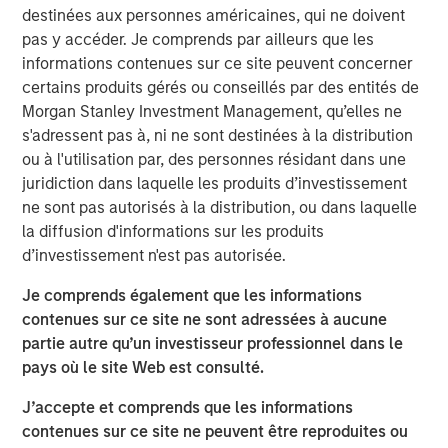
expectations.
destinées aux personnes américaines, qui ne doivent
pas y accéder. Je comprends par ailleurs que les
Floating-Rate Loans Team
informations contenues sur ce site peuvent concerner
certains produits gérés ou conseillés par des entités de
As a pioneer in the floating-rate loan market, the team is
Morgan Stanley Investment Management, qu’elles ne
dedicated to loan market investing and has a
s'adressent pas à, ni ne sont destinées à la distribution
demonstrable track record since 1989.
ou à l'utilisation par, des personnes résidant dans une
juridiction dans laquelle les produits d’investissement
Idées liées
ne sont pas autorisés à la distribution, ou dans laquelle
la diffusion d'informations sur les produits
ARTICLE
d’investissement n'est pas autorisée.
How a Strategic Allocation to Loans Can
Je comprends également que les informations
Shine in 2026
contenues sur ce site ne sont adressées à aucune
partie autre qu’un investisseur professionnel dans le
pays où le site Web est consulté.
ETFS
Fed Cut: So What?
J’accepte et comprends que les informations
contenues sur ce site ne peuvent être reproduites ou