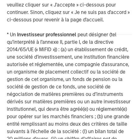
Real Estate Midyear Outlook:
T
veuillez cliquer sur « J'accepte » ci-dessous pour
Constructive Amid Fluid Backdrop
St
continuer. Sinon, cliquez sur « Je ne suis pas d'accord »
A
The current macroenvironment remains resilient
A
ci-dessous pour revenir à la page d'accueil.
despite elevated volatility and divergence across
Q
markets. As inflation and energy prices keep
p
* Un
Investisseur professionnel
peut désigner (tel
central banks hawkish, real estate continues to
i
qu’interprété à l’annexe II, partie I, de la directive
offer attractive relative value, supported by a
a
2014/65/UE (« MiFID »)) : (a) un établissement de crédit,
25% repricing, durable income streams, and
r
une société d'investissement, une institution financière
constrained supply. In this environment,
autorisée et réglementée, une compagnie d'assurance,
diversified portfolios and selective asset-level
7 AOÛT 2026
5
un organisme de placement collectif ou la société de
investing remain critical.
gestion de cet organisme, un fonds de pension ou la
société de gestion de ce fonds, une société de
négociation de matières premières ou d’instruments
dérivés sur matières premières ou un autre investisseur
institutionnel, qui devra être agréé(e) ou réglementé(e)
pour opérer sur les marchés financiers ; (b) une grande
entité remplissant au moins deux des critères de taille
suivants à l’échelle de la société : (I) un bilan total de
20 millions d'euros, (ii) un chiffre d’affaires net de