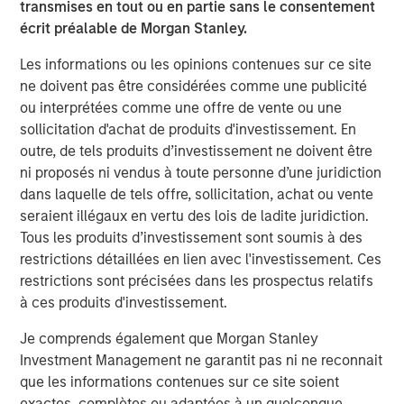
transmises en tout ou en partie sans le consentement
PRESS RELEASE
écrit préalable de Morgan Stanley.
MSIM Expands Loan Business with Pricing of
Les informations ou les opinions contenues sur ce site
$400M Morgan Stanley Eaton Vance CLO
ne doivent pas être considérées comme une publicité
2025-21 Ltd.
ou interprétées comme une offre de vente ou une
sollicitation d'achat de produits d'investissement. En
outre, de tels produits d’investissement ne doivent être
The Authors
ni proposés ni vendus à toute personne d’une juridiction
dans laquelle de tels offre, sollicitation, achat ou vente
seraient illégaux en vertu des lois de ladite juridiction.
Tous les produits d’investissement sont soumis à des
restrictions détaillées en lien avec l'investissement. Ces
Peter M. Campo, CFA
restrictions sont précisées dans les prospectus relatifs
Managing Director
à ces produits d'investissement.
Je comprends également que Morgan Stanley
Investment Management ne garantit pas ni ne reconnait
Steve Sebo
que les informations contenues sur ce site soient
Executive Director
exactes, complètes ou adaptées à un quelconque