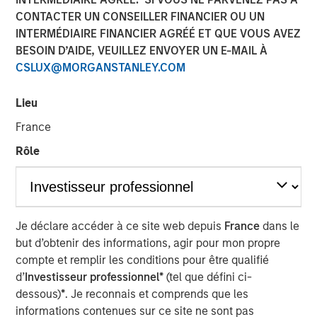
Steve Sebo
CONTACTER UN CONSEILLER FINANCIER OU UN
Executive Director
INTERMÉDIAIRE FINANCIER AGRÉÉ ET QUE VOUS AVEZ
BESOIN D’AIDE, VEUILLEZ ENVOYER UN E-MAIL À
CSLUX@MORGANSTANLEY.COM
Lieu
France
Rôle
Play
Video
Je déclare accéder à ce site web depuis
France
dans le
but d’obtenir des informations, agir pour mon propre
In this webinar, our investment leaders talked about the
compte et remplir les conditions pour être qualifié
opportunity in CLO Equity and explored how today’s
d’
Investisseur professionnel*
(tel que défini ci-
macro backdrop — including dispersion, software/AI
dessous)
*
. Je reconnais et comprends que les
impacts, and credit repricing — is shaping performance
informations contenues sur ce site ne sont pas