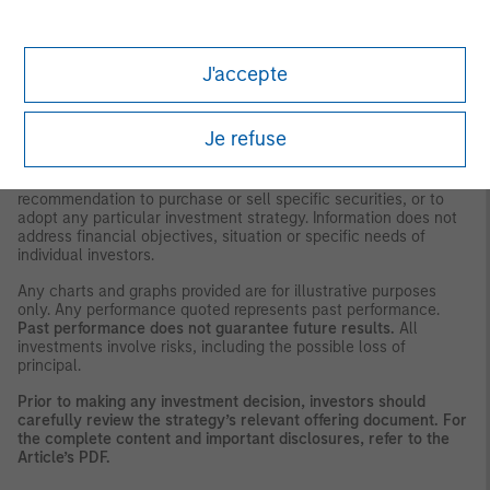
expresses no views as to the suitability of the investments
described herein to the individual circumstances of any recipient
or otherwise. It is the responsibility of every person reading this
material to fully observe the laws of any relevant country,
J'accepte
including obtaining any governmental or other consent which
may be required or observing any other formality which needs to
be observed in that country.
Je refuse
This material is a general communication, which is not impartial,
is for informational and educational purposes only, not a
recommendation to purchase or sell specific securities, or to
adopt any particular investment strategy. Information does not
address financial objectives, situation or specific needs of
individual investors.
Any charts and graphs provided are for illustrative purposes
only. Any performance quoted represents past performance.
Past performance does not guarantee future results.
All
investments involve risks, including the possible loss of
principal.
Prior to making any investment decision, investors should
carefully review the strategy’s relevant offering document. For
the complete content and important disclosures, refer to the
Article’s PDF
.