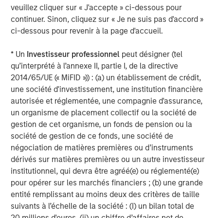
veuillez cliquer sur « J'accepte » ci-dessous pour
Given rising consumer scrutiny of cosmetic ingredients
continuer. Sinon, cliquez sur « Je ne suis pas d'accord »
and a litigious U.S.environment, in 2025 we held multiple
ci-dessous pour revenir à la page d'accueil.
engagements with a multinational personalcare company
we own, meeting with Investor Relations team, Chief
* Un
Investisseur professionnel
peut désigner (tel
SustainabilityOfficer, and CEO to discuss product safety,
qu’interprété à l’annexe II, partie I, de la directive
ingredient innovation, and transparency.The company
2014/65/UE (« MiFID »)) : (a) un établissement de crédit,
continues to face product safety litigation in the U.S. and
une société d'investissement, une institution financière
broaderquestions from consumers and NGOs around
autorisée et réglementée, une compagnie d'assurance,
ingredient safety, which we believemay pose a
un organisme de placement collectif ou la société de
potentially financially material risk. In this piece we look
gestion de cet organisme, un fonds de pension ou la
at how thecompany is managing these risks.
société de gestion de ce fonds, une société de
négociation de matières premières ou d’instruments
International Equity Team
dérivés sur matières premières ou un autre investisseur
The International Equity team follows a disciplined
institutionnel, qui devra être agréé(e) ou réglementé(e)
investment process based on fundamental analysis and
pour opérer sur les marchés financiers ; (b) une grande
bottom-up stock selection. They believe that the best
entité remplissant au moins deux des critères de taille
route to attractive long-term returns is through
suivants à l’échelle de la société : (I) un bilan total de
compounding and providing reduced downside
20 millions d'euros, (ii) un chiffre d’affaires net de