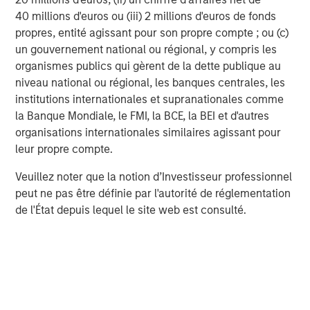
participation.
40 millions d'euros ou (iii) 2 millions d'euros de fonds
propres, entité agissant pour son propre compte ; ou (c)
Idées liées
un gouvernement national ou régional, y compris les
organismes publics qui gèrent de la dette publique au
GLOBAL EQUITY OBSERVER
niveau national ou régional, les banques centrales, les
Exchanges: the quiet infrastructure behind
institutions internationales et supranationales comme
modern markets
la Banque Mondiale, le FMI, la BCE, la BEI et d'autres
organisations internationales similaires agissant pour
leur propre compte.
GLOBAL EQUITY OBSERVER
Veuillez noter que la notion d’Investisseur professionnel
Places boursières : l’infrastructure discrète
peut ne pas être définie par l'autorité de réglementation
des marchés modernes
de l'État depuis lequel le site web est consulté.
BRIGHT PROSPECTS
Bright Prospects Podcast: Episode 3