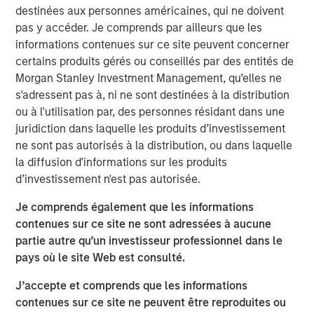
Physical climate risks — such as shifting temperature
destinées aux personnes américaines, qui ne doivent
patterns, waterscarcity, and soil degradation — are
pas y accéder. Je comprends par ailleurs que les
emerging as potentially financiallymaterial
informations contenues sur ce site peuvent concerner
considerations for global beverage producers. These
certains produits gérés ou conseillés par des entités de
risksare particularly pronounced for companies whose
Morgan Stanley Investment Management, qu’elles ne
products dependon specific growing conditions, or terroir,
s'adressent pas à, ni ne sont destinées à la distribution
where subtle environmentalchanges can affect quality,
ou à l'utilisation par, des personnes résidant dans une
yields, and brand integrity. Whileregulatory and transition
juridiction dans laquelle les produits d’investissement
risks often dominate climate discussions, inthis piece we
ne sont pas autorisés à la distribution, ou dans laquelle
cover our engagements with two alcoholic
la diffusion d'informations sur les produits
beveragecompanies, which focused on how physical
d’investissement n'est pas autorisée.
climate impacts couldmanifest across time horizons and
how the companies are positioningthemselves to mitigate
Je comprends également que les informations
these effects.
contenues sur ce site ne sont adressées à aucune
partie autre qu’un investisseur professionnel dans le
Cybersecurity: bending, not breaking
pays où le site Web est consulté.
Given the increasing risk and relevance of cybersecurity
for companieswithin our portfolios, and the potentially
J’accepte et comprends que les informations
financially material consequencesof a cyberattack, we
contenues sur ce site ne peuvent être reproduites ou