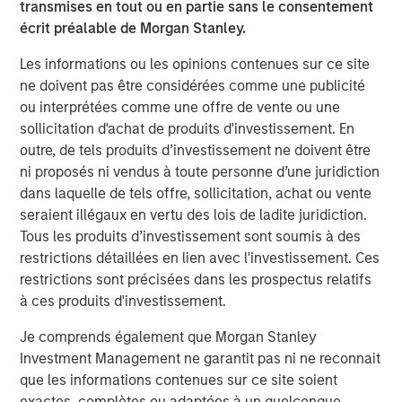
conducted a thematic engagement programme tobetter
transmises en tout ou en partie sans le consentement
understand how companies are managing the risk.
écrit préalable de Morgan Stanley.
Including a casestudy of a company demonstrating
Les informations ou les opinions contenues sur ce site
mature cyber governance, this piececovers eight key
ne doivent pas être considérées comme une publicité
takeaways from the thematic engagement programme.
ou interprétées comme une offre de vente ou une
Supply chain resilience in the semiconductor sector
sollicitation d'achat de produits d'investissement. En
The semiconductor value chain remains one of the
outre, de tels produits d’investissement ne doivent être
world’s most complex andglobally interdependent
ni proposés ni vendus à toute personne d’une juridiction
manufacturing ecosystems. Recent geopolitical
dans laquelle de tels offre, sollicitation, achat ou vente
tensions,export controls, energy constraints, and post-
seraient illégaux en vertu des lois de ladite juridiction.
pandemic logistics shocks havereinforced the need for
Tous les produits d’investissement sont soumis à des
robust, regionally diversified, and technologically
restrictions détaillées en lien avec l'investissement. Ces
resilientsupply chains. Against this backdrop, we engaged
restrictions sont précisées dans les prospectus relatifs
with three semiconductorcompanies we hold in our
à ces produits d'investissement.
portfolios to assess how leading companies are
Je comprends également que Morgan Stanley
navigatingthese pressures. In this piece we look at how
Investment Management ne garantit pas ni ne reconnait
their strategies highlight a spectrumof approaches, from
que les informations contenues sur ce site soient
parallel production capacity and multi-sourcing to
exactes, complètes ou adaptées à un quelconque