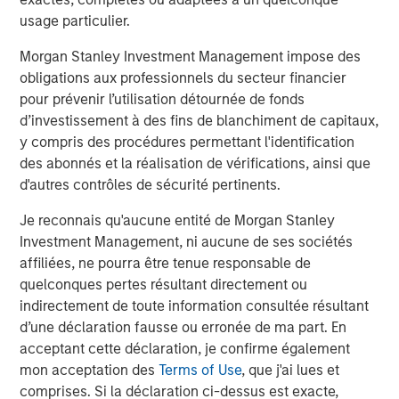
strategicpartnerships, regional clustering, and selective
usage particulier.
technological substitution.
Morgan Stanley Investment Management impose des
Responsible AI: transparency, governanceand business-
obligations aux professionnels du secteur financier
model resilience
pour prévenir l’utilisation détournée de fonds
Artificial intelligence (AI) is reshaping business models
d’investissement à des fins de blanchiment de capitaux,
across sectors, from HealthCare and Financial Services
y compris des procédures permettant l'identification
to digital content and entertainment. While AI may
des abonnés et la réalisation de vérifications, ainsi que
bringmeaningful opportunities to improve efficiency,
d'autres contrôles de sécurité pertinents.
product innovation and customerexperience, it also raises
questions around transparency, data governance,
Je reconnais qu'aucune entité de Morgan Stanley
regulatorycompliance and long-term value protection, all
Investment Management, ni aucune de ses sociétés
of which could pose potentially financiallymaterial risks
affiliées, ne pourra être tenue responsable de
to companies. In this piece we outline our engagements
quelconques pertes résultant directement ou
with companies,which illustrate how responsible AI
indirectement de toute information consultée résultant
considerations vary across sectors - and why
d’une déclaration fausse ou erronée de ma part. En
robustoversight, disclosure and long-term planning are
acceptant cette déclaration, je confirme également
becoming increasingly important.
mon acceptation des
Terms of Use
, que j'ai lues et
comprises. Si la déclaration ci-dessus est exacte,
Product safety in personal care