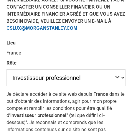
08 JUIN 2026
CONTACTER UN CONSEILLER FINANCIER OU UN
INTERMÉDIAIRE FINANCIER AGRÉÉ ET QUE VOUS AVEZ
BESOIN D’AIDE, VEUILLEZ ENVOYER UN E-MAIL À
CSLUX@MORGANSTANLEY.COM
Operational resilience and supply chain risk
Lieu
This piece summarizes our engagement with a leading
multinationalbeverage corporation we hold — including a
France
site visit to the company’slargest franchise bottler’s
Rôle
Jundiaí facility in São Paulo, as well asfollow-up
discussions with the beverage company’s
sustainabilityteam — to assess how potentially financially
material operational riskssuch as water availability,
packaging, and climate resilience are beingmanaged
Je déclare accéder à ce site web depuis
France
dans le
following the company’s December 2024 revision of
but d’obtenir des informations, agir pour mon propre
severalsustainability targets.
compte et remplir les conditions pour être qualifié
d’
Investisseur professionnel*
(tel que défini ci-
Physical climate risks: terroir-dependentrisks and
dessous)
*
. Je reconnais et comprends que les
opportunities
informations contenues sur ce site ne sont pas