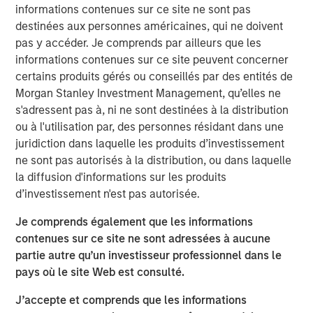
États-Unis et Israël contre l’Iran fin février, qui ont
informations contenues sur ce site ne sont pas
provoqué une poussée de volatilité sur les actifs de dette
destinées aux personnes américaines, qui ne doivent
émergente. Les devises des marchés émergents ont
pas y accéder. Je comprends par ailleurs que les
globalement reculé face à l’appréciation du dollar, tandis
informations contenues sur ce site peuvent concerner
que les taux locaux ont été orientés à la hausse et que les
certains produits gérés ou conseillés par des entités de
spreads de crédit se sont tendus sur certains segments
Morgan Stanley Investment Management, qu’elles ne
souverains et corporate.
s'adressent pas à, ni ne sont destinées à la distribution
ou à l'utilisation par, des personnes résidant dans une
juridiction dans laquelle les produits d’investissement
Les gains de la dette émergente se sont
ne sont pas autorisés à la distribution, ou dans laquelle
effacés en mars sur fond de volatilité liée à
la diffusion d'informations sur les produits
l’Iran
d’investissement n'est pas autorisée.
Graphique 1
Je comprends également que les informations
contenues sur ce site ne sont adressées à aucune
partie autre qu’un investisseur professionnel dans le
pays où le site Web est consulté.
J’accepte et comprends que les informations