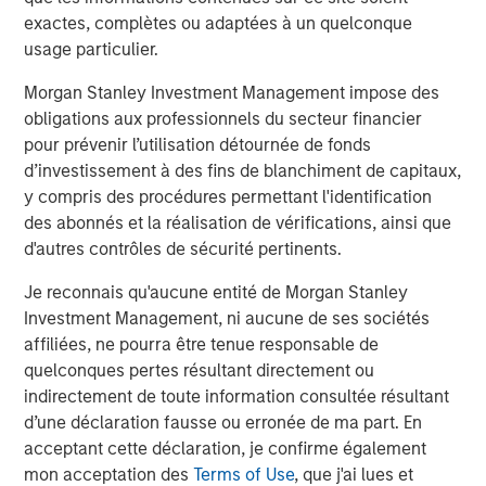
La Stratégie de sécurité nationale adoptée par
exactes, complètes ou adaptées à un quelconque
l’administration Trump à la fin de l’année 2025 a remis
usage particulier.
l’Amérique latine au centre des priorités, ouvrant la voie à
Morgan Stanley Investment Management impose des
une posture régionale plus affirmée et à un renforcement
obligations aux professionnels du secteur financier
de la présence militaire dans les Caraïbes. Début 2026,
pour prévenir l’utilisation détournée de fonds
une opération américaine de grande ampleur a permis
d’investissement à des fins de blanchiment de capitaux,
d’exfiltrer le président vénézuélien Nicolás Maduro et son
y compris des procédures permettant l'identification
épouse, entraînant sa chute, tandis que l’ancienne vice-
des abonnés et la réalisation de vérifications, ainsi que
présidente Delcy Rodríguez assumait la direction du
d'autres contrôles de sécurité pertinents.
pays. Le nouveau gouvernement a rapidement mis en
place de vastes réformes économiques, parmi lesquelles
Je reconnais qu'aucune entité de Morgan Stanley
une révision de la législation sur les hydrocarbures
Investment Management, ni aucune de ses sociétés
autorisant une plus grande participation du secteur privé
affiliées, ne pourra être tenue responsable de
à la production pétrolière et un plafonnement des
quelconques pertes résultant directement ou
redevances perçues par l’État, des mesures qui ont été
indirectement de toute information consultée résultant
bien accueillies par les marchés. Ces réformes ont
d’une déclaration fausse ou erronée de ma part. En
contribué à soutenir le rebond des actifs vénézuéliens
acceptant cette déclaration, je confirme également
tout au long du premier trimestre.
mon acceptation des
Terms of Use
, que j'ai lues et