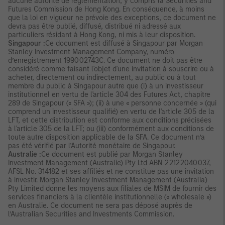
aucune autorité de réglementation, y compris la Securities and
Futures Commission de Hong Kong. En conséquence, à moins
que la loi en vigueur ne prévoie des exceptions, ce document ne
devra pas être publié, diffusé, distribué ni adressé aux
particuliers résidant à Hong Kong, ni mis à leur disposition.
Singapour :
Ce document est diffusé à Singapour par Morgan
Stanley Investment Management Company, numéro
d’enregistrement 199002743C. Ce document ne doit pas être
considéré comme faisant l'objet d'une invitation à souscrire ou à
acheter, directement ou indirectement, au public ou à tout
membre du public à Singapour autre que (i) à un investisseur
institutionnel en vertu de l'article 304 des Futures Act, chapitre
289 de Singapour (« SFA »); (ii) à une « personne concernée » (qui
comprend un investisseur qualifié) en vertu de l'article 305 de la
LFT, et cette distribution est conforme aux conditions précisées
à l'article 305 de la LFT; ou (iii) conformément aux conditions de
toute autre disposition applicable de la SFA. Ce document n’a
pas été vérifié par l’Autorité monétaire de Singapour.
Australie :
Ce document est publié par Morgan Stanley
Investment Management (Australie) Pty Ltd ABN 22122040037,
AFSL No. 314182 et ses affiliés et ne constitue pas une invitation
à investir. Morgan Stanley Investment Management (Australia)
Pty Limited donne les moyens aux filiales de MSIM de fournir des
services financiers à la clientèle institutionnelle (« wholesale »)
en Australie. Ce document ne sera pas déposé auprès de
l’Australian Securities and Investments Commission.