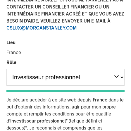
des tensions géopolitiques
CONTACTER UN CONSEILLER FINANCIER OU UN
INTERMÉDIAIRE FINANCIER AGRÉÉ ET QUE VOUS AVEZ
BESOIN D’AIDE, VEUILLEZ ENVOYER UN E-MAIL À
19 MAI 2026
CSLUX@MORGANSTANLEY.COM
Lieu
France
La dette émergente a commencé l’année 2026 sur une
Rôle
note positive, portée par des conditions
macroéconomiques favorables et la solidité des
fondamentaux des pays, dans la continuité de 2025. Les
performances de janvier et février ont été soutenues par
la faiblesse du dollar (USD), des rendements réels
attractifs, le resserrement des spreads et des
Je déclare accéder à ce site web depuis
France
dans le
fondamentaux pays restés solides.
but d’obtenir des informations, agir pour mon propre
compte et remplir les conditions pour être qualifié
Toutefois, ces gains du début d’année se sont effacés en
d’
Investisseur professionnel*
(tel que défini ci-
mars (graphique 1), à la suite des frappes menées par les
dessous)
*
. Je reconnais et comprends que les