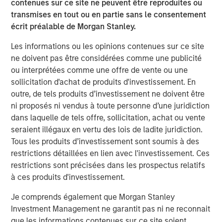
contenues sur ce site ne peuvent être reproduites ou
transmises en tout ou en partie sans le consentement
écrit préalable de Morgan Stanley.
Source : J.P. Morgan, Calculs de Morgan Stanley Investment
Management, au 31 mars 2026. Les attributions de performance
Les informations ou les opinions contenues sur ce site
des spreads des obligations d’entreprises et des spreads du
ne doivent pas être considérées comme une publicité
crédit souverain sont modélisées en distinguant la performance
ou interprétées comme une offre de vente ou une
globale des spreads entre ses deux composantes : le spread
sollicitation d'achat de produits d'investissement. En
souverain et le spread des obligations d’entreprises par rapport
outre, de tels produits d’investissement ne doivent être
à la dette souveraine. Il est impossible d’investir directement
dans un indice. Les données fournies le sont uniquement à titre
ni proposés ni vendus à toute personne d’une juridiction
d’information. La performance passée n’est pas un indicateur
dans laquelle de tels offre, sollicitation, achat ou vente
fiable des performances futures.
seraient illégaux en vertu des lois de ladite juridiction.
Tous les produits d’investissement sont soumis à des
Les évolutions géopolitiques redéfinissent la dynamique
restrictions détaillées en lien avec l'investissement. Ces
des marchés
restrictions sont précisées dans les prospectus relatifs
Au cours du premier trimestre 2026, plusieurs
à ces produits d'investissement.
événements majeurs en Amérique latine et au Moyen-
Je comprends également que Morgan Stanley
Orient ont redessiné la dynamique des marchés, tant au
Investment Management ne garantit pas ni ne reconnait
niveau régional qu’international.
que les informations contenues sur ce site soient