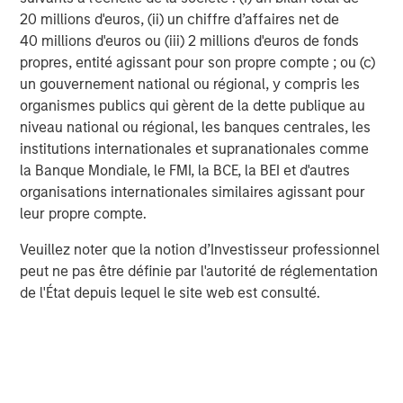
l’inverse, les pays importateurs d’énergie comme la Corée
20 millions d'euros, (ii) un chiffre d’affaires net de
du Sud, l’Afrique du Sud et l’Inde ont été confrontés à une
40 millions d'euros ou (iii) 2 millions d'euros de fonds
détérioration de leurs termes de l’échange, à des
propres, entité agissant pour son propre compte ; ou (c)
pressions inflationnistes accrues et à des risques de
un gouvernement national ou régional, y compris les
ralentissement de la croissance.
organismes publics qui gèrent de la dette publique au
niveau national ou régional, les banques centrales, les
Plusieurs pays d’Asie du Sud-Est ont rapidement mis en
institutions internationales et supranationales comme
place des réponses de politique économique après le
la Banque Mondiale, le FMI, la BCE, la BEI et d'autres
début du conflit afin de faire face à d’éventuelles
organisations internationales similaires agissant pour
perturbations de l’approvisionnement en pétrole.
leur propre compte.
L’Indonésie a par exemple gelé les prix des carburants,
ce qui a accru les tensions déjà importantes sur le déficit
Veuillez noter que la notion d’Investisseur professionnel
budgétaire. Le Sri Lanka a imposé des quotas stricts sur
peut ne pas être définie par l'autorité de réglementation
les carburants et le Pakistan a instauré une politique
de l'État depuis lequel le site web est consulté.
favorable au télétravail. Depuis mars, les mesures prises
par les gouvernements se sont multipliées dans le
monde, allant de simples appels à la sobriété énergétique
à des actions plus marquées, comme la baisse ou la
suspension des taxes sur les carburants, des restrictions