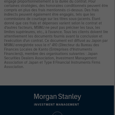
engagé proportionnellement à la durée du contrat. Pour
certaines stratégies, des honoraires conditionnels peuvent être
compris en plus des frais mentionnés ci-dessus. Des frais
indirects peuvent également être engagés, tels que les
commissions de courtage sur les titres sous-jacents. Étant
donné que ces frais et dépenses varient selon le contrat et
d’autres facteurs, MSIMJ ne peut pas préciser les taux, les
limites supérieures, etc., à l’avance. Tous les clients doivent lire
attentivement les documents fournis avant la conclusion et
l’exécution d’un contrat. Ce document est diffusé au Japon par
MSIMJ enregistrée sous le n° 410 (Directeur du Bureau des
Finances Locales de Kanto (Entreprises d’Instruments
Financiers)), membre des organisations suivantes : Japan
Securities Dealers Association, Investment Management
Association of Japan et Type II Financial Instruments Firms
Association.