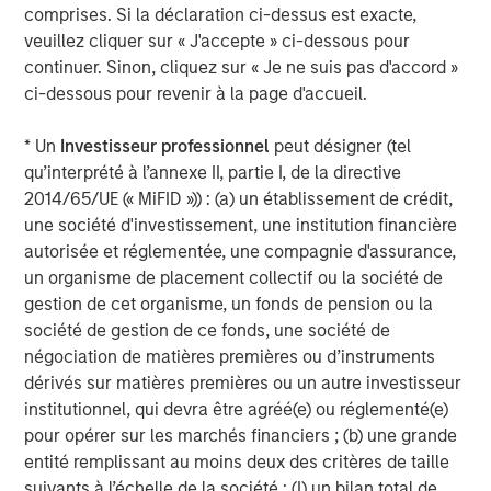
comprises. Si la déclaration ci-dessus est exacte,
Fin février, des frappes coordonnées des États-Unis et
veuillez cliquer sur « J'accepte » ci-dessous pour
d’Israël visant des sites militaires iraniens et des hauts
continuer. Sinon, cliquez sur « Je ne suis pas d'accord »
responsables ont entraîné une escalade rapide du conflit.
ci-dessous pour revenir à la page d'accueil.
L’Iran a riposté dans le Golfe en endommageant des
infrastructures énergétiques critiques. La fermeture
* Un
Investisseur professionnel
peut désigner (tel
effective du détroit d’Ormuz a contribué à propulser les
qu’interprété à l’annexe II, partie I, de la directive
prix du pétrole brut au-delà de 100 dollars le baril à
2014/65/UE (« MiFID »)) : (a) un établissement de crédit,
plusieurs reprises au cours du trimestre. Le conflit s’est
une société d'investissement, une institution financière
ensuite intensifié avec l’extension des opérations
autorisée et réglementée, une compagnie d'assurance,
israéliennes contre le Hezbollah dans le sud du Liban.
un organisme de placement collectif ou la société de
Des impacts différenciés selon les pays et des réponses
gestion de cet organisme, un fonds de pension ou la
de politique économique contrastées
société de gestion de ce fonds, une société de
Le choc énergétique consécutif à ces événements a
négociation de matières premières ou d’instruments
ajouté une nouvelle source de complexité pour les
dérivés sur matières premières ou un autre investisseur
économies émergentes, avec des impacts contrastés
institutionnel, qui devra être agréé(e) ou réglementé(e)
selon les régions. Les pays exportateurs de pétrole hors
pour opérer sur les marchés financiers ; (b) une grande
Moyen‑Orient, comme le Kazakhstan, le Nigeria ou la
entité remplissant au moins deux des critères de taille
Colombie, ont bénéficié de la hausse des cours. À
suivants à l’échelle de la société : (I) un bilan total de