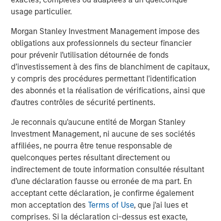
usage particulier.
ARTICLE
A
Morgan Stanley Investment Management impose des
obligations aux professionnels du secteur financier
Real Estate Midyear Outlook:
T
pour prévenir l’utilisation détournée de fonds
Constructive Amid Fluid Backdrop
St
d’investissement à des fins de blanchiment de capitaux,
A
The current macroenvironment remains resilient
A
y compris des procédures permettant l'identification
despite elevated volatility and divergence across
Q
des abonnés et la réalisation de vérifications, ainsi que
markets. As inflation and energy prices keep
p
d'autres contrôles de sécurité pertinents.
central banks hawkish, real estate continues to
i
Je reconnais qu'aucune entité de Morgan Stanley
offer attractive relative value, supported by a
a
Investment Management, ni aucune de ses sociétés
25% repricing, durable income streams, and
r
affiliées, ne pourra être tenue responsable de
constrained supply. In this environment,
quelconques pertes résultant directement ou
diversified portfolios and selective asset-level
7 AOÛT 2026
5
indirectement de toute information consultée résultant
investing remain critical.
d’une déclaration fausse ou erronée de ma part. En
acceptant cette déclaration, je confirme également
mon acceptation des
Terms of Use
, que j'ai lues et
comprises. Si la déclaration ci-dessus est exacte,