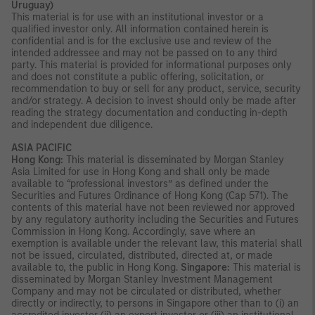
Uruguay)
This material is for use with an institutional investor or a
qualified investor only. All information contained herein is
confidential and is for the exclusive use and review of the
intended addressee and may not be passed on to any third
party. This material is provided for informational purposes only
and does not constitute a public offering, solicitation, or
recommendation to buy or sell for any product, service, security
and/or strategy. A decision to invest should only be made after
reading the strategy documentation and conducting in-depth
and independent due diligence.
ASIA PACIFIC
Hong Kong:
This material is disseminated by Morgan Stanley
Asia Limited for use in Hong Kong and shall only be made
available to “professional investors” as defined under the
Securities and Futures Ordinance of Hong Kong (Cap 571). The
contents of this material have not been reviewed nor approved
by any regulatory authority including the Securities and Futures
Commission in Hong Kong. Accordingly, save where an
exemption is available under the relevant law, this material shall
not be issued, circulated, distributed, directed at, or made
available to, the public in Hong Kong.
Singapore:
This material is
disseminated by Morgan Stanley Investment Management
Company and may not be circulated or distributed, whether
directly or indirectly, to persons in Singapore other than to (i) an