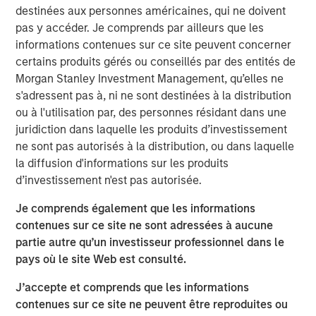
Counterpoint Global
destinées aux personnes américaines, qui ne doivent
pas y accéder. Je comprends par ailleurs que les
Counterpoint Global’s culture fosters collaboration,
informations contenues sur ce site peuvent concerner
creativity, continued development and differentiated
certains produits gérés ou conseillés par des entités de
thinking.
Morgan Stanley Investment Management, qu’elles ne
s'adressent pas à, ni ne sont destinées à la distribution
Idées liées
ou à l'utilisation par, des personnes résidant dans une
juridiction dans laquelle les produits d’investissement
CONSILIENT OBSERVER
ne sont pas autorisés à la distribution, ou dans laquelle
la diffusion d'informations sur les produits
The Wisdom of Crowds in Markets: Crowd
d’investissement n'est pas autorisée.
Behavior in Prediction, Betting, and Stock
Markets
Je comprends également que les informations
contenues sur ce site ne sont adressées à aucune
ARTICLE
partie autre qu’un investisseur professionnel dans le
AI in Active Fund Management: The State of
pays où le site Web est consulté.
Adoption in 2026
J’accepte et comprends que les informations
contenues sur ce site ne peuvent être reproduites ou