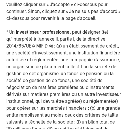
veuillez cliquer sur « J'accepte » ci-dessous pour
continuer. Sinon, cliquez sur « Je ne suis pas d'accord »
ci-dessous pour revenir à la page d'accueil.
RISK CONSIDERATIONS
Diversification
neither assures a profit nor guarantees against
loss in a declining market.
* Un
Investisseur professionnel
peut désigner (tel
There is no assurance that a portfolio will achieve its investment
qu’interprété à l’annexe II, partie I, de la directive
objective. Portfolios are subject to
market risk
, which is the
2014/65/UE (« MiFID »)) : (a) un établissement de crédit,
possibility that the market values of securities owned by the
portfolio will decline and that the value of portfolio shares may
une société d'investissement, une institution financière
therefore be less than what you paid for them. Market values
autorisée et réglementée, une compagnie d'assurance,
can change daily due to economic and other events (e.g.,
un organisme de placement collectif ou la société de
natural disasters, health crises, terrorism, conflicts, and social
unrest) that affect markets, countries, companies, or
gestion de cet organisme, un fonds de pension ou la
governments. It is difficult to predict the timing, duration, and
société de gestion de ce fonds, une société de
potential adverse effects (e.g., portfolio liquidity) of events.
Accordingly, you can lose money investing in a portfolio.
Fixed-
négociation de matières premières ou d’instruments
income securities
are subject to the ability of an issuer to make
dérivés sur matières premières ou un autre investisseur
timely principal and interest payments (credit risk), changes in
institutionnel, qui devra être agréé(e) ou réglementé(e)
interest rates (interest rate risk), the creditworthiness of the
issuer and general market liquidity (market risk). In a rising
pour opérer sur les marchés financiers ; (b) une grande
interest-rate environment, bond prices may fall and may result
entité remplissant au moins deux des critères de taille
in periods of volatility and increased portfolio redemptions. In a
declining interest-rate environment, the portfolio may generate
suivants à l’échelle de la société : (I) un bilan total de
less income.
Longer-term securities
may be more sensitive to
20 millions d'euros, (ii) un chiffre d’affaires net de