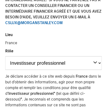
CONTACTER UN CONSEILLER FINANCIER OU UN
INTERMÉDIAIRE FINANCIER AGRÉÉ ET QUE VOUS AVEZ
BESOIN D’AIDE, VEUILLEZ ENVOYER UN E-MAIL À
Play
CSLUX@MORGANSTANLEY.COM
Lieu
Video
France
Rôle
Stan DeLaney, Disruptive Change Researcher for
Counterpoint Global delves into how the accelerating
boom in artificial intelligence is reshaping global
megatrends and redefining thematic investment
opportunities. Drawing on insights highlighted at Morgan
Je déclare accéder à ce site web depuis
France
dans le
Stanley’s 2025 Thematic Conference, he unpacks AI’s
but d’obtenir des informations, agir pour mon propre
expanding influence across industries and explores
compte et remplir les conditions pour être qualifié
where transformative structural changes may spark the
d’
Investisseur professionnel*
(tel que défini ci-
next wave of long term investment potential.
dessous)
*
. Je reconnais et comprends que les
informations contenues sur ce site ne sont pas