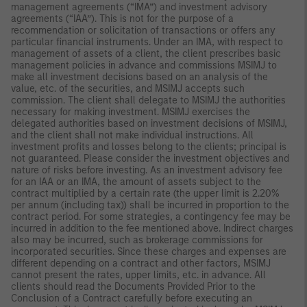
management agreements (“IMA”) and investment advisory
agreements (“IAA”). This is not for the purpose of a
recommendation or solicitation of transactions or offers any
particular financial instruments. Under an IMA, with respect to
management of assets of a client, the client prescribes basic
management policies in advance and commissions MSIMJ to
make all investment decisions based on an analysis of the
value, etc. of the securities, and MSIMJ accepts such
commission. The client shall delegate to MSIMJ the authorities
necessary for making investment. MSIMJ exercises the
delegated authorities based on investment decisions of MSIMJ,
and the client shall not make individual instructions. All
investment profits and losses belong to the clients; principal is
not guaranteed. Please consider the investment objectives and
nature of risks before investing. As an investment advisory fee
for an IAA or an IMA, the amount of assets subject to the
contract multiplied by a certain rate (the upper limit is 2.20%
per annum (including tax)) shall be incurred in proportion to the
contract period. For some strategies, a contingency fee may be
incurred in addition to the fee mentioned above. Indirect charges
also may be incurred, such as brokerage commissions for
incorporated securities. Since these charges and expenses are
different depending on a contract and other factors, MSIMJ
cannot present the rates, upper limits, etc. in advance. All
clients should read the Documents Provided Prior to the
Conclusion of a Contract carefully before executing an