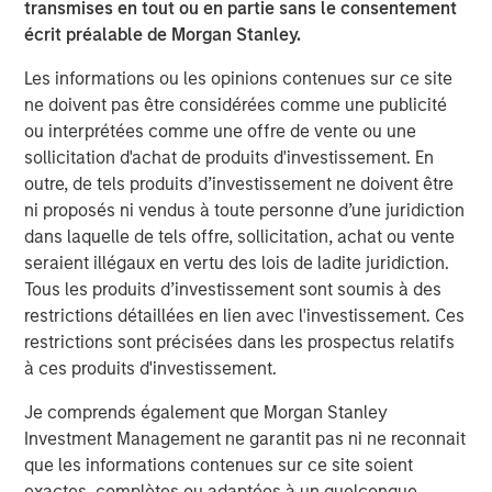
CONSILIENT OBSERVER
transmises en tout ou en partie sans le consentement
écrit préalable de Morgan Stanley.
Opportunities and Expectations: The Present
Value of Growth Opportunities in Valuation
Les informations ou les opinions contenues sur ce site
ne doivent pas être considérées comme une publicité
ou interprétées comme une offre de vente ou une
sollicitation d'achat de produits d'investissement. En
outre, de tels produits d’investissement ne doivent être
ni proposés ni vendus à toute personne d’une juridiction
Analyses mises en avant
dans laquelle de tels offre, sollicitation, achat ou vente
seraient illégaux en vertu des lois de ladite juridiction.
Tous les produits d’investissement sont soumis à des
restrictions détaillées en lien avec l'investissement. Ces
restrictions sont précisées dans les prospectus relatifs
à ces produits d'investissement.
Je comprends également que Morgan Stanley
Investment Management ne garantit pas ni ne reconnait
que les informations contenues sur ce site soient
exactes, complètes ou adaptées à un quelconque