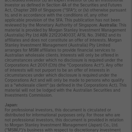
accredited investor (ii) an expert investor or (iii) an institutional
investor as defined in Section 4A of the Securities and Futures
Act, Chapter 289 of Singapore (“SFA”); or (iv) otherwise pursuant
to, and in accordance with the conditions of, any other
applicable provision of the SFA. This publication has not been
reviewed by the Monetary Authority of Singapore.
Australia:
This
material is provided by Morgan Stanley Investment Management
(Australia) Pty Ltd ABN 22122040037, AFSL No. 314182 and its
affiliates and does not constitute an offer of interests. Morgan
Stanley Investment Management (Australia) Pty Limited
arranges for MSIM affiliates to provide financial services to
Australian wholesale clients. Interests will only be offered in
circumstances under which no disclosure is required under the
Corporations Act 2001 (Cth) (the “Corporations Act”). Any offer
of interests will not purport to be an offer of interests in
circumstances under which disclosure is required under the
Corporations Act and will only be made to persons who qualify
as a “wholesale client” (as defined in the Corporations Act). This
material will not be lodged with the Australian Securities and
Investments Commission.
Japan:
For professional investors, this document is circulated or
distributed for informational purposes only. For those who are
not professional investors, this document is provided in relation
to Morgan Stanley Investment Management (Japan) Co., Ltd.
(“MSIMJ”)’s business with respect to discretionary investment