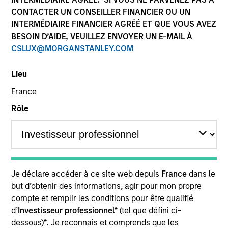
CONTACTER UN CONSEILLER FINANCIER OU UN
INTERMÉDIAIRE FINANCIER AGRÉÉ ET QUE VOUS AVEZ
BESOIN D’AIDE, VEUILLEZ ENVOYER UN E-MAIL À
SECTOR
CSLUX@MORGANSTANLEY.COM
Consumer
Lieu
France
Rôle
Invested on
Mar 2026
A modern inclusive beauty brand, rooted in heritage
and powered by scent
View Current Employment Opportunities
Je déclare accéder à ce site web depuis
France
dans le
but d’obtenir des informations, agir pour mon propre
View Site
compte et remplir les conditions pour être qualifié
d’
Investisseur professionnel*
(tel que défini ci-
Investment Team
dessous)
*
. Je reconnais et comprends que les
Morgan Stanley Next Level