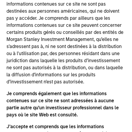
informations contenues sur ce site ne sont pas
destinées aux personnes américaines, qui ne doivent
pas y accéder. Je comprends par ailleurs que les
informations contenues sur ce site peuvent concerner
certains produits gérés ou conseillés par des entités de
Morgan Stanley Investment Management, qu’elles ne
s'adressent pas à, ni ne sont destinées à la distribution
ou à l'utilisation par, des personnes résidant dans une
As of July 25, 2025. The above is provided for informational
juridiction dans laquelle les produits d’investissement
and educational purposes only. There is no guarantee that
ne sont pas autorisés à la distribution, ou dans laquelle
the investment mentioned resulted in positive performance
(for realized holdings), or will perform well in the future (for
la diffusion d'informations sur les produits
current holdings). The trademarks and service marks above
d’investissement n'est pas autorisée.
are the property of their respective owners. The information
on this website has not been authorized, sponsored, or
Je comprends également que les informations
otherwise approved by such owners. By clicking on any
contenues sur ce site ne sont adressées à aucune
links shown here, you agree that you are navigating to a
third party site. We are providing these hyperlinks to you
partie autre qu’un investisseur professionnel dans le
only as a convenience and the inclusion of any hyperlink is
pays où le site Web est consulté.
not and does not imply any endorsement, approval,
investigation, verification or monitoring by us of any
J’accepte et comprends que les informations
information contained in any hyperlinked site. In no event