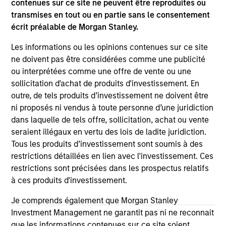
contenues sur ce site ne peuvent être reproduites ou
shall we be responsible for the information contained on
the site or your use of such site.
transmises en tout ou en partie sans le consentement
écrit préalable de Morgan Stanley.
Les informations ou les opinions contenues sur ce site
ne doivent pas être considérées comme une publicité
ou interprétées comme une offre de vente ou une
sollicitation d'achat de produits d'investissement. En
outre, de tels produits d’investissement ne doivent être
ni proposés ni vendus à toute personne d’une juridiction
dans laquelle de tels offre, sollicitation, achat ou vente
seraient illégaux en vertu des lois de ladite juridiction.
Tous les produits d’investissement sont soumis à des
restrictions détaillées en lien avec l'investissement. Ces
Morgan Stanley
restrictions sont précisées dans les prospectus relatifs
à ces produits d'investissement.
Morgan Stanley Careers
Je comprends également que Morgan Stanley
Investment Management ne garantit pas ni ne reconnait
que les informations contenues sur ce site soient