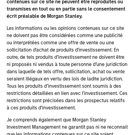
contenues sur ce site ne peuvent être reproduites ou
the investment mentioned resulted in positive performance
(for realized holdings), or will perform well in the future (for
transmises en tout ou en partie sans le consentement
current holdings). The trademarks and service marks above
écrit préalable de Morgan Stanley.
are the property of their respective owners. The information
on this website has not been authorized, sponsored, or
Les informations ou les opinions contenues sur ce site
otherwise approved by such owners. By clicking on any
ne doivent pas être considérées comme une publicité
links shown here, you agree that you are navigating to a
ou interprétées comme une offre de vente ou une
third party site. We are providing these hyperlinks to you
only as a convenience and the inclusion of any hyperlink is
sollicitation d'achat de produits d'investissement. En
not and does not imply any endorsement, approval,
outre, de tels produits d’investissement ne doivent être
investigation, verification or monitoring by us of any
ni proposés ni vendus à toute personne d’une juridiction
information contained in any hyperlinked site. In no event
dans laquelle de tels offre, sollicitation, achat ou vente
shall we be responsible for the information contained on
the site or your use of such site.
seraient illégaux en vertu des lois de ladite juridiction.
Tous les produits d’investissement sont soumis à des
restrictions détaillées en lien avec l'investissement. Ces
restrictions sont précisées dans les prospectus relatifs
à ces produits d'investissement.
Je comprends également que Morgan Stanley
Investment Management ne garantit pas ni ne reconnait
que les informations contenues sur ce site soient