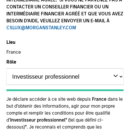
CONTACTER UN CONSEILLER FINANCIER OU UN
INTERMÉDIAIRE FINANCIER AGRÉÉ ET QUE VOUS AVEZ
BESOIN D’AIDE, VEUILLEZ ENVOYER UN E-MAIL À
SECTOR
CSLUX@MORGANSTANLEY.COM
Technology
Lieu
France
COUNTRY
United States
Rôle
Invested on
Feb 2023
Je déclare accéder à ce site web depuis
France
dans le
but d’obtenir des informations, agir pour mon propre
Flip.AI is a differentiated observability intelligence platform
compte et remplir les conditions pour être qualifié
focused on root cause analysis which DevOps teams
d’
Investisseur professionnel*
(tel que défini ci-
leverage for cost and time savings.
dessous)
*
. Je reconnais et comprends que les