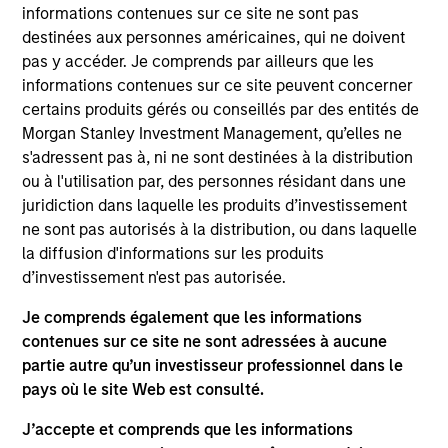
informations contenues sur ce site ne sont pas
View Site
destinées aux personnes américaines, qui ne doivent
Investment Team
pas y accéder. Je comprends par ailleurs que les
informations contenues sur ce site peuvent concerner
Morgan Stanley Next Level
certains produits gérés ou conseillés par des entités de
Press Release
Morgan Stanley Investment Management, qu’elles ne
Flip AI Launches to Bring the ‘Holy Grail of
s'adressent pas à, ni ne sont destinées à la distribution
ou à l'utilisation par, des personnes résidant dans une
Observability’ to All Enterprises With $6.5
juridiction dans laquelle les produits d’investissement
Million in Seed Funding Led by Factory
ne sont pas autorisés à la distribution, ou dans laquelle
Nov 08,2023
la diffusion d'informations sur les produits
d’investissement n'est pas autorisée.
Je comprends également que les informations
contenues sur ce site ne sont adressées à aucune
partie autre qu’un investisseur professionnel dans le
pays où le site Web est consulté.
As of July 25, 2025. The above is provided for informational
J’accepte et comprends que les informations
and educational purposes only. There is no guarantee that