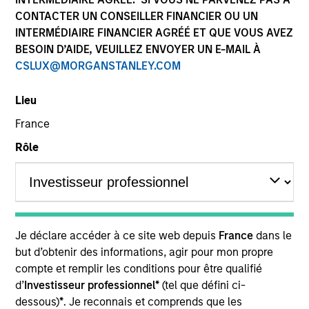
CONTACTER UN CONSEILLER FINANCIER OU UN
INTERMÉDIAIRE FINANCIER AGRÉÉ ET QUE VOUS AVEZ
BESOIN D’AIDE, VEUILLEZ ENVOYER UN E-MAIL À
SECTOR
CSLUX@MORGANSTANLEY.COM
Marketing Technology
Lieu
France
COUNTRY
United States
Rôle
Invested on
Feb 2022
Je déclare accéder à ce site web depuis
France
dans le
but d’obtenir des informations, agir pour mon propre
Community is an application to person short
compte et remplir les conditions pour être qualifié
message service technology platform that leverages
d’
Investisseur professionnel*
(tel que défini ci-
human-assisted-AI to create personalized and
dessous)
*
. Je reconnais et comprends que les