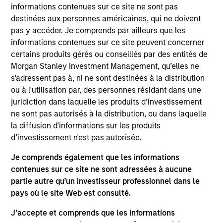
authentic conversations.
informations contenues sur ce site ne sont pas
View Current Employment Opportunities
destinées aux personnes américaines, qui ne doivent
pas y accéder. Je comprends par ailleurs que les
View Site
informations contenues sur ce site peuvent concerner
certains produits gérés ou conseillés par des entités de
Investment Team
Morgan Stanley Investment Management, qu’elles ne
Morgan Stanley Next Level
s'adressent pas à, ni ne sont destinées à la distribution
ou à l'utilisation par, des personnes résidant dans une
juridiction dans laquelle les produits d’investissement
ne sont pas autorisés à la distribution, ou dans laquelle
la diffusion d'informations sur les produits
d’investissement n'est pas autorisée.
Je comprends également que les informations
contenues sur ce site ne sont adressées à aucune
As of July 25, 2025. The above is provided for informational
and educational purposes only. There is no guarantee that
partie autre qu’un investisseur professionnel dans le
the investment mentioned resulted in positive performance
pays où le site Web est consulté.
(for realized holdings), or will perform well in the future (for
current holdings). The trademarks and service marks above
J’accepte et comprends que les informations
are the property of their respective owners. The information