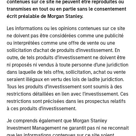
contenues sur ce site ne peuvent être reproduites ou
on this website has not been authorized, sponsored, or
otherwise approved by such owners. By clicking on any
transmises en tout ou en partie sans le consentement
links shown here, you agree that you are navigating to a
écrit préalable de Morgan Stanley.
third party site. We are providing these hyperlinks to you
only as a convenience and the inclusion of any hyperlink is
Les informations ou les opinions contenues sur ce site
not and does not imply any endorsement, approval,
ne doivent pas être considérées comme une publicité
investigation, verification or monitoring by us of any
information contained in any hyperlinked site. In no event
ou interprétées comme une offre de vente ou une
shall we be responsible for the information contained on
sollicitation d'achat de produits d'investissement. En
the site or your use of such site.
outre, de tels produits d’investissement ne doivent être
ni proposés ni vendus à toute personne d’une juridiction
dans laquelle de tels offre, sollicitation, achat ou vente
seraient illégaux en vertu des lois de ladite juridiction.
Tous les produits d’investissement sont soumis à des
restrictions détaillées en lien avec l'investissement. Ces
restrictions sont précisées dans les prospectus relatifs
à ces produits d'investissement.
Je comprends également que Morgan Stanley
Investment Management ne garantit pas ni ne reconnait
que les informations contenues sur ce site soient