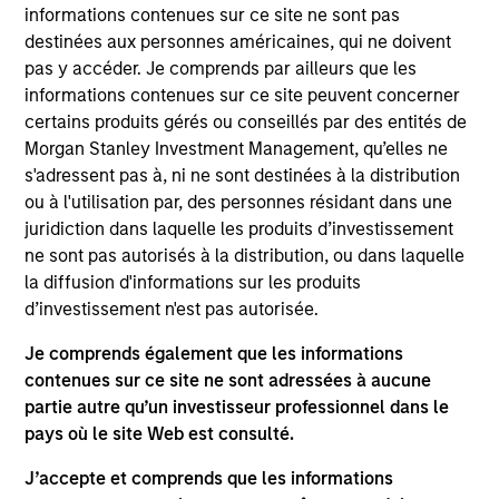
building SaaS platform. It empowers real estate
informations contenues sur ce site ne sont pas
owners to maximize asset and portfolio value with
destinées aux personnes américaines, qui ne doivent
pas y accéder. Je comprends par ailleurs que les
all building systems, workflows and people
informations contenues sur ce site peuvent concerner
seamlessly connected in one solution. The vertically
certains produits gérés ou conseillés par des entités de
integrated platform improves health and wellness,
Morgan Stanley Investment Management, qu’elles ne
experience, efficiency, and sustainability. Cohesion
s'adressent pas à, ni ne sont destinées à la distribution
provides the industry’s most comprehensive data,
ou à l'utilisation par, des personnes résidant dans une
enabling operators to enhance tenant experience,
juridiction dans laquelle les produits d’investissement
save money and increase operational transparency.
ne sont pas autorisés à la distribution, ou dans laquelle
Cohesion is a spin-off venture of ESD, a leading
la diffusion d'informations sur les produits
d’investissement n'est pas autorisée.
Chicago-based global engineering design firm at the
forefront of next generation building design.
Je comprends également que les informations
View Current Employment Opportunities
contenues sur ce site ne sont adressées à aucune
partie autre qu’un investisseur professionnel dans le
View Site
pays où le site Web est consulté.
Investment Team
J’accepte et comprends que les informations
Morgan Stanley Next Level