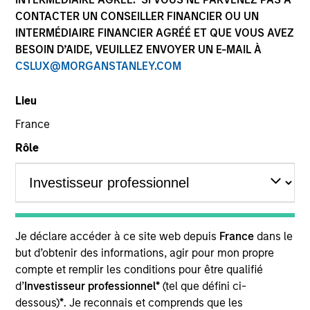
CONTACTER UN CONSEILLER FINANCIER OU UN
INTERMÉDIAIRE FINANCIER AGRÉÉ ET QUE VOUS AVEZ
BESOIN D’AIDE, VEUILLEZ ENVOYER UN E-MAIL À
SECTOR
CSLUX@MORGANSTANLEY.COM
Real Estate
Lieu
France
COUNTRY
United States
Rôle
Invested on
Jan 2021
Je déclare accéder à ce site web depuis
France
dans le
but d’obtenir des informations, agir pour mon propre
Founded in 2018 and currently 100 employees
compte et remplir les conditions pour être qualifié
worldwide, Cohesion helps commercial buildings
d’
Investisseur professionnel*
(tel que défini ci-
better integrate disparate systems into a smart
dessous)
*
. Je reconnais et comprends que les