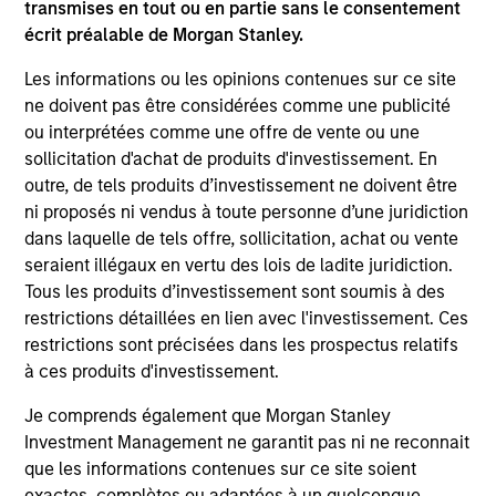
transmises en tout ou en partie sans le consentement
As of July 25, 2025. The above is provided for informational
écrit préalable de Morgan Stanley.
and educational purposes only. There is no guarantee that
the investment mentioned resulted in positive performance
Les informations ou les opinions contenues sur ce site
(for realized holdings), or will perform well in the future (for
ne doivent pas être considérées comme une publicité
current holdings). The trademarks and service marks above
ou interprétées comme une offre de vente ou une
are the property of their respective owners. The information
on this website has not been authorized, sponsored, or
sollicitation d'achat de produits d'investissement. En
otherwise approved by such owners. By clicking on any
outre, de tels produits d’investissement ne doivent être
links shown here, you agree that you are navigating to a
ni proposés ni vendus à toute personne d’une juridiction
third party site. We are providing these hyperlinks to you
dans laquelle de tels offre, sollicitation, achat ou vente
only as a convenience and the inclusion of any hyperlink is
not and does not imply any endorsement, approval,
seraient illégaux en vertu des lois de ladite juridiction.
investigation, verification or monitoring by us of any
Tous les produits d’investissement sont soumis à des
information contained in any hyperlinked site. In no event
restrictions détaillées en lien avec l'investissement. Ces
shall we be responsible for the information contained on
restrictions sont précisées dans les prospectus relatifs
the site or your use of such site.
à ces produits d'investissement.
Je comprends également que Morgan Stanley
Investment Management ne garantit pas ni ne reconnait
que les informations contenues sur ce site soient
exactes, complètes ou adaptées à un quelconque