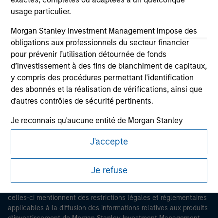
usage particulier.
Morgan Stanley Investment Management impose des
obligations aux professionnels du secteur financier
pour prévenir l’utilisation détournée de fonds
d’investissement à des fins de blanchiment de capitaux,
Morgan Stanley
y compris des procédures permettant l'identification
des abonnés et la réalisation de vérifications, ainsi que
Morgan Stanley Careers
d'autres contrôles de sécurité pertinents.
Je reconnais qu'aucune entité de Morgan Stanley
Investment Management, ni aucune de ses sociétés
J'accepte
affiliées, ne pourra être tenue responsable de
quelconques pertes résultant directement ou
Ce document est une communication promotionnelle.
indirectement de toute information consultée résultant
Je refuse
Les utilisateurs sont invités à prendre connaissance des
d’une déclaration fausse ou erronée de ma part. En
conditions d’utilisation avant d’engager toute procédure, car
acceptant cette déclaration, je confirme également
celles-ci mentionnent des restrictions légales et réglementaires
mon acceptation des
Terms of Use
, que j'ai lues et
applicables à la diffusion des informations relatives aux produits
comprises. Si la déclaration ci-dessus est exacte,