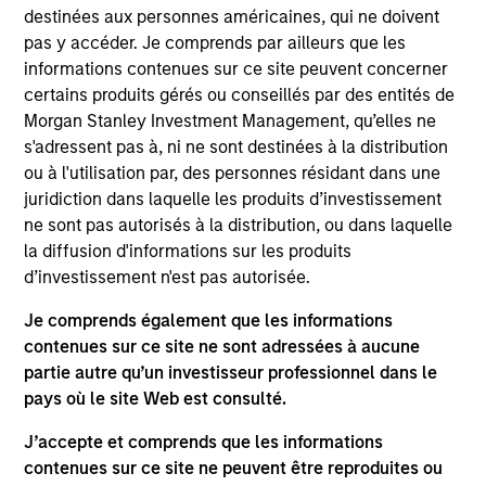
up / delivery and a secure payment portal, creating
destinées aux personnes américaines, qui ne doivent
a hassle-free experience for buyers and sellers.
pas y accéder. Je comprends par ailleurs que les
Customers of branded furniture retailers can buy
informations contenues sur ce site peuvent concerner
certains produits gérés ou conseillés par des entités de
and sell products of specific brands easily on the
Morgan Stanley Investment Management, qu’elles ne
platform, creating an ecosystem of repeat
s'adressent pas à, ni ne sont destinées à la distribution
customers for both the retailers and AptDeco.
ou à l'utilisation par, des personnes résidant dans une
View Current Employment Opportunities
juridiction dans laquelle les produits d’investissement
ne sont pas autorisés à la distribution, ou dans laquelle
View Site
la diffusion d'informations sur les produits
Investment Team
d’investissement n'est pas autorisée.
Morgan Stanley Next Level
Je comprends également que les informations
contenues sur ce site ne sont adressées à aucune
partie autre qu’un investisseur professionnel dans le
pays où le site Web est consulté.
J’accepte et comprends que les informations
contenues sur ce site ne peuvent être reproduites ou