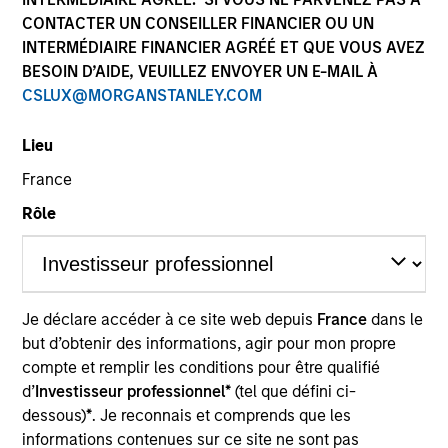
CONTACTER UN CONSEILLER FINANCIER OU UN
INTERMÉDIAIRE FINANCIER AGRÉÉ ET QUE VOUS AVEZ
BESOIN D’AIDE, VEUILLEZ ENVOYER UN E-MAIL À
SECTOR
CSLUX@MORGANSTANLEY.COM
Retail
Lieu
France
COUNTRY
United States
Rôle
Invested on
Je déclare accéder à ce site web depuis
France
dans le
Mar 2022
but d’obtenir des informations, agir pour mon propre
compte et remplir les conditions pour être qualifié
AptDeco is an online marketplace for second-hand
d’
Investisseur professionnel*
(tel que défini ci-
and resale furniture that features a verified
dessous)
*
. Je reconnais et comprends que les
community of buyers and sellers, pre-arranged pick
informations contenues sur ce site ne sont pas