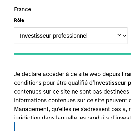
Ce document est une communication promotionnelle.
France
Les utilisateurs sont invités à prendre connaissance des cond
Rôle
procédure, car celles-ci mentionnent des restrictions légale
des informations relatives aux produits d’investissement 
Les services décrits sur ce site Web peuvent ne pas être dis
certaines personnes. Merci de consulter nos conditions d’uti
© 2026 Morgan Stanley. Tous droits réservés.
Je déclare accéder à ce site web depuis
Fra
conditions pour être qualifié d’
Investisseur 
contenues sur ce site ne sont pas destinées
informations contenues sur ce site peuvent 
Management, qu’elles ne s'adressent pas à, ni
juridiction dans laquelle les produits d’inves
sur les produits d’investissement n'est pas a