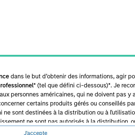
itions d’utilisation avant d’engager toute
s et réglementaires applicables à la diffusion
de Morgan Stanley Investment Management.
ponibles dans certaines juridictions ou pour
lisation pour de plus amples informations.
nce
dans le but d’obtenir des informations, agir p
professionnel*
(tel que défini ci-dessous)
*
. Je rec
 aux personnes américaines, qui ne doivent pas y 
concerner certains produits gérés ou conseillés p
 ne sont destinées à la distribution ou à l'utilisat
tissement ne sont pas autorisés à la distribution, o
utorisée.
J'accepte