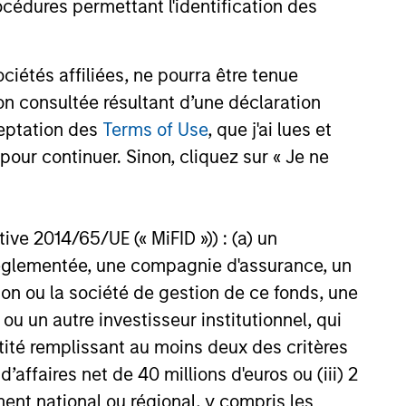
cédures permettant l'identification des
étés affiliées, ne pourra être tenue
n consultée résultant d’une déclaration
ceptation des
Terms of Use
, que j'ai lues et
pour continuer. Sinon, cliquez sur « Je ne
eater than U.S. $400 million,
ctive 2014/65/UE (« MiFID »)) : (a) un
e at a substantial discount to
t réglementée, une compagnie d'assurance, un
on ou la société de gestion de ce fonds, une
u un autre investisseur institutionnel, qui
ntité remplissant au moins deux des critères
 d’affaires net de 40 millions d'euros ou (iii) 2
ent national ou régional, y compris les