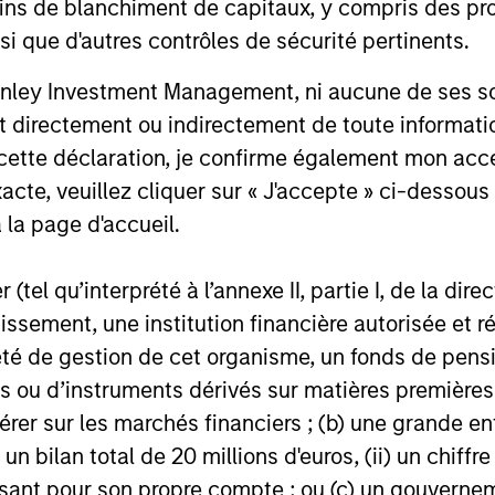
ins de blanchiment de capitaux, y compris des pro
nsi que d'autres contrôles de sécurité pertinents.
nley Investment Management, ni aucune de ses soci
 directement ou indirectement de toute informatio
 cette déclaration, je confirme également mon ac
acte, veuillez cliquer sur « J'accepte » ci-dessous 
 la page d'accueil.
 Japanese equities with market capitalization of gr
(tel qu’interprété à l’annexe II, partie I, de la dire
 identify undervalued, quality companies that trad
tissement, une institution financière autorisée e
term intrinsic value.
té de gestion de cet organisme, un fonds de pensi
 ou d’instruments dérivés sur matières premières o
érer sur les marchés financiers ; (b) une grande e
) un bilan total de 20 millions d'euros, (ii) un chiffre
ge from time to time.
issant pour son propre compte ; ou (c) un gouvernem