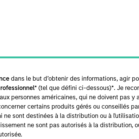
Team
oad Japanese equity universe is inefficient
gers
nce
dans le but d’obtenir des informations, agir p
professionnel*
(tel que défini ci-dessous)
*
. Je rec
 aux personnes américaines, qui ne doivent pas y 
concerner certains produits gérés ou conseillés p
 ne sont destinées à la distribution ou à l'utilisat
tissement ne sont pas autorisés à la distribution, o
utorisée.