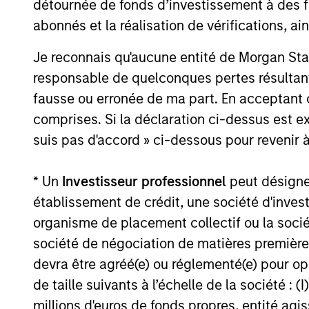
détournée de fonds d’investissement à des f
abonnés et la réalisation de vérifications, ai
Je reconnais qu'aucune entité de Morgan Sta
responsable de quelconques pertes résultant
fausse ou erronée de ma part. En acceptant
Strategies
comprises. Si la déclaration ci-dessus est ex
suis pas d'accord » ci-dessous pour revenir à
Japanese
Invests in
* Un
Investisseur professionnel
peut désigner 
Value
seeking to
établissement de crédit, une société d'inves
Equity
their long-
organisme de placement collectif ou la socié
Strategy
société de négociation de matières premières
devra être agréé(e) ou réglementé(e) pour op
de taille suivants à l’échelle de la société : (I
As of 06/29/2023. Team information may chan
millions d'euros de fonds propres, entité ag