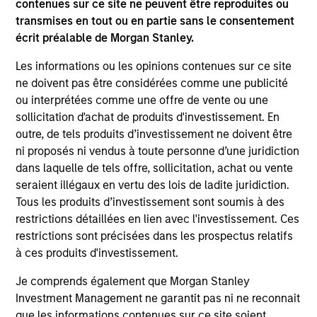
contenues sur ce site ne peuvent être reproduites ou
transmises en tout ou en partie sans le consentement
écrit préalable de Morgan Stanley.
Charles Gaffney
Les informations ou les opinions contenues sur ce site
Managing Director
ne doivent pas être considérées comme une publicité
ou interprétées comme une offre de vente ou une
sollicitation d'achat de produits d'investissement. En
Douglas R. Rogers, CFA,
outre, de tels produits d’investissement ne doivent être
CMT
ni proposés ni vendus à toute personne d’une juridiction
Managing Director
dans laquelle de tels offre, sollicitation, achat ou vente
seraient illégaux en vertu des lois de ladite juridiction.
Tous les produits d’investissement sont soumis à des
Imran Ali
restrictions détaillées en lien avec l'investissement. Ces
Executive Director
restrictions sont précisées dans les prospectus relatifs
à ces produits d'investissement.
Dana Cease, CFA
Je comprends également que Morgan Stanley
Investment Management ne garantit pas ni ne reconnait
Executive Director
que les informations contenues sur ce site soient