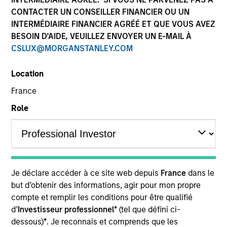
CONTACTER UN CONSEILLER FINANCIER OU UN
Eaton Vance Equity is comprised of six distinct
INTERMÉDIAIRE FINANCIER AGRÉÉ ET QUE VOUS AVEZ
investment teams of experienced, long-tenured
BESOIN D’AIDE, VEUILLEZ ENVOYER UN E-MAIL À
investors. We employ bottom-up, research driven
CSLUX@MORGANSTANLEY.COM
investment approaches designed to deliver attractive
risk-adjusted long-term performance for clients. We
Location
utilize a structural approach to mitigate behavioral
biases in investment decision-making. Eaton Vance
France
Equity investment teams manage diverse strategies
Role
across U.S., international and global equity covering
various market capitalization and investment styles.
Je déclare accéder à ce site web depuis
France
dans le
but d’obtenir des informations, agir pour mon propre
Core/Growth
compte et remplir les conditions pour être qualifié
d’
Investisseur professionnel*
(tel que défini ci-
dessous)
*
. Je reconnais et comprends que les