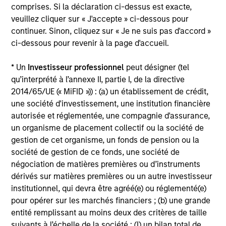
comprises. Si la déclaration ci-dessus est exacte,
veuillez cliquer sur « J'accepte » ci-dessous pour
ARTICLE
M
continuer. Sinon, cliquez sur « Je ne suis pas d'accord »
ci-dessous pour revenir à la page d'accueil.
2026 Russell
Co-H
Reconstitution: A New Lens
Equi
* Un
Investisseur professionnel
peut désigner (tel
on Growth, Value and
Inves
The 2026 Russell Reconstitution
Doug Ro
qu’interprété à l’annexe II, partie I, de la directive
Active Management
Doug
highlights a broader shift in
Growt
2014/65/UE (« MiFID »)) : (a) un établissement de crédit,
Ac
today’s market: the traditional
man
une société d'investissement, une institution financière
Bloo
lines between Growth and Value
Invest
autorisée et réglementée, une compagnie d'assurance,
are becoming less distinct. Learn
Bloombe
un organisme de placement collectif ou la société de
what Eaton Vance investment
Act
gestion de cet organisme, un fonds de pension ou la
teams think that means for
discuss
société de gestion de ce fonds, une société de
portfolio construction,
investin
négociation de matières premières ou d’instruments
03-AUG-2026
16-JUN-2
diversification and where they see
togethe
dérivés sur matières premières ou un autre investisseur
opportunities for active investors.
driven 
institutionnel, qui devra être agréé(e) ou réglementé(e)
be m
pour opérer sur les marchés financiers ; (b) une grande
entité remplissant au moins deux des critères de taille
suivants à l’échelle de la société : (I) un bilan total de