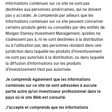
Eaton Vance Equity
informations contenues sur ce site ne sont pas
Core/Growth
destinées aux personnes américaines, qui ne doivent
pas y accéder. Je comprends par ailleurs que les
informations contenues sur ce site peuvent concerner
The Core/Growth Team constructs active
certains produits gérés ou conseillés par des entités de
portfolios of primarily U.S. companies
Morgan Stanley Investment Management, qu’elles ne
across the core and growth equity
s'adressent pas à, ni ne sont destinées à la distribution
spectrum, including a dedicated strategy
ou à l'utilisation par, des personnes résidant dans une
focused on dividend paying companies,
juridiction dans laquelle les produits d’investissement
driven by deep bottom-up analysis and a
ne sont pas autorisés à la distribution, ou dans laquelle
culture of collaboration. Each stock that
la diffusion d'informations sur les produits
makes its way into the portfolios is
d’investissement n'est pas autorisée.
evaluated in the context of risk versus
reward.
Je comprends également que les informations
contenues sur ce site ne sont adressées à aucune
partie autre qu’un investisseur professionnel dans le
pays où le site Web est consulté.
Meet the people
J’accepte et comprends que les informations