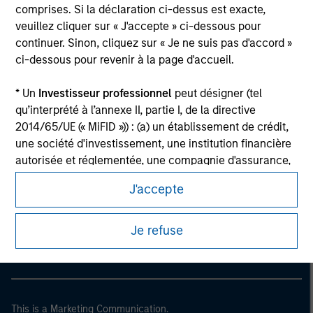
comprises. Si la déclaration ci-dessus est exacte,
veuillez cliquer sur « J'accepte » ci-dessous pour
continuer. Sinon, cliquez sur « Je ne suis pas d'accord »
ci-dessous pour revenir à la page d'accueil.
* Un
Investisseur professionnel
peut désigner (tel
qu’interprété à l’annexe II, partie I, de la directive
2014/65/UE (« MiFID »)) : (a) un établissement de crédit,
une société d'investissement, une institution financière
autorisée et réglementée, une compagnie d'assurance,
un organisme de placement collectif ou la société de
J'accepte
Morgan Stanley
gestion de cet organisme, un fonds de pension ou la
société de gestion de ce fonds, une société de
Morgan Stanley Careers
négociation de matières premières ou d’instruments
Je refuse
dérivés sur matières premières ou un autre investisseur
institutionnel, qui devra être agréé(e) ou réglementé(e)
pour opérer sur les marchés financiers ; (b) une grande
entité remplissant au moins deux des critères de taille
This is a Marketing Communication.
suivants à l’échelle de la société : (I) un bilan total de