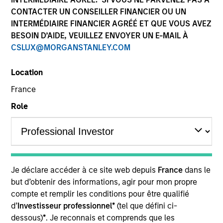
CONTACTER UN CONSEILLER FINANCIER OU UN
INTERMÉDIAIRE FINANCIER AGRÉÉ ET QUE VOUS AVEZ
BESOIN D’AIDE, VEUILLEZ ENVOYER UN E-MAIL À
CSLUX@MORGANSTANLEY.COM
Location
France
Role
YEARS OF INDUSTRY EXPERIENCE
14
Years
TEAM
Je déclare accéder à ce site web depuis
France
dans le
High Yield Team
but d’obtenir des informations, agir pour mon propre
compte et remplir les conditions pour être qualifié
d’
Investisseur professionnel*
(tel que défini ci-
William Reardon is an institutional portfolio
dessous)
*
. Je reconnais et comprends que les