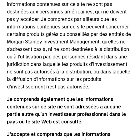
manager on the High Yield team. He is responsible
informations contenues sur ce site ne sont pas
for client and internal communications and insights
destinées aux personnes américaines, qui ne doivent
on investment strategy and portfolio positioning. He
pas y accéder. Je comprends par ailleurs que les
joined Eaton Vance in 2013. Morgan Stanley
informations contenues sur ce site peuvent concerner
acquired Eaton Vance in March 2021. Will began his
certains produits gérés ou conseillés par des entités de
career in the investment industry in 2012. Before
Morgan Stanley Investment Management, qu’elles ne
joining Eaton Vance, he was affiliated with Allied
s'adressent pas à, ni ne sont destinées à la distribution
Minds. He previously served in the military for 11
ou à l'utilisation par, des personnes résidant dans une
years as a Navy SEAL officer. Will earned a B.A.
juridiction dans laquelle les produits d’investissement
from Miami University (Ohio) and an M.B.A. from MIT
ne sont pas autorisés à la distribution, ou dans laquelle
Sloan School of Management.
la diffusion d'informations sur les produits
d’investissement n'est pas autorisée.
Je comprends également que les informations
Team Insights
contenues sur ce site ne sont adressées à aucune
partie autre qu’un investisseur professionnel dans le
pays où le site Web est consulté.
J’accepte et comprends que les informations