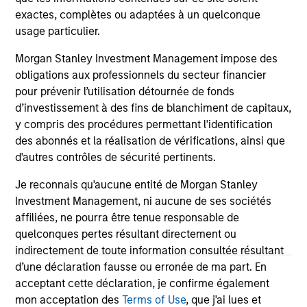
exactes, complètes ou adaptées à un quelconque
usage particulier.
Morgan Stanley Investment Management impose des
obligations aux professionnels du secteur financier
pour prévenir l’utilisation détournée de fonds
May not represent all Team Members.
d’investissement à des fins de blanchiment de capitaux,
y compris des procédures permettant l'identification
The information on this page is for informational
purposes only. The information contained herein does
des abonnés et la réalisation de vérifications, ainsi que
not constitute and should not be construed as an
d'autres contrôles de sécurité pertinents.
offering of advisory services or an offer to sell or a
solicitation of an offer to buy any securities in any
Je reconnais qu'aucune entité de Morgan Stanley
jurisdiction in which such offer or solicitation,
Investment Management, ni aucune de ses sociétés
purchase or sale would be unlawful under the
securities, insurance or other laws of such jurisdiction.
affiliées, ne pourra être tenue responsable de
quelconques pertes résultant directement ou
All investing involves risks, including a loss of principal.
indirectement de toute information consultée résultant
d’une déclaration fausse ou erronée de ma part. En
Please refer to the strategy detail page for important
information on the strategy, including additional risk
acceptant cette déclaration, je confirme également
considerations.
mon acceptation des
Terms of Use
, que j'ai lues et