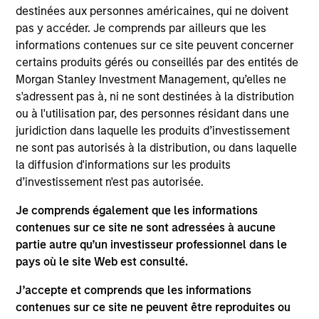
Markets Fixed Income team. He is responsible for
destinées aux personnes américaines, qui ne doivent
managing global government, aggregate, and
pas y accéder. Je comprends par ailleurs que les
unconstrained strategies. He joined Morgan Stanley
informations contenues sur ce site peuvent concerner
in 2014. Utkarsh began his career in the investment
certains produits gérés ou conseillés par des entités de
industry in 2010. Prior to joining the firm, Utkarsh
Morgan Stanley Investment Management, qu’elles ne
was a risk and quantitative analyst at BlackRock
s'adressent pas à, ni ne sont destinées à la distribution
focusing on investment grade credit and multi-
ou à l'utilisation par, des personnes résidant dans une
sector portfolios for institutional clients. Utkarsh
juridiction dans laquelle les produits d’investissement
received a B.Tech in computer science and
ne sont pas autorisés à la distribution, ou dans laquelle
engineering from the Indian Institute of Technology
la diffusion d'informations sur les produits
(IIT) Guwahati, India and an M.S. in operations
d’investissement n'est pas autorisée.
research from Columbia University.
Je comprends également que les informations
contenues sur ce site ne sont adressées à aucune
partie autre qu’un investisseur professionnel dans le
Broad Markets Fixed Income Team
pays où le site Web est consulté.
J’accepte et comprends que les informations
contenues sur ce site ne peuvent être reproduites ou
Global Aggregate Fixed Income Strategy