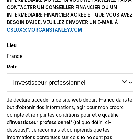
CONTACTER UN CONSEILLER FINANCIER OU UN
INTERMÉDIAIRE FINANCIER AGRÉÉ ET QUE VOUS AVEZ
BESOIN D’AIDE, VEUILLEZ ENVOYER UN E-MAIL À
CSLUX@MORGANSTANLEY.COM
Lieu
France
Rôle
YEARS OF INDUSTRY EXPERIENCE
16
Years
TEAM
Je déclare accéder à ce site web depuis
France
dans le
Broad Markets Fixed Income Team
but d’obtenir des informations, agir pour mon propre
compte et remplir les conditions pour être qualifié
d’
Investisseur professionnel*
(tel que défini ci-
dessous)
*
. Je reconnais et comprends que les
Utkarsh Sharma is a portfolio manager on the Broad
informations contenues sur ce site ne sont pas