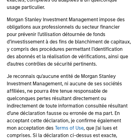
sensitive to interest rates movements and
usage particulier.
able to capture positive returns across
Morgan Stanley Investment Management impose des
environments.
obligations aux professionnels du secteur financier
pour prévenir l’utilisation détournée de fonds
d’investissement à des fins de blanchiment de capitaux,
Team Insights
y compris des procédures permettant l'identification
des abonnés et la réalisation de vérifications, ainsi que
d'autres contrôles de sécurité pertinents.
Je reconnais qu'aucune entité de Morgan Stanley
Investment Management, ni aucune de ses sociétés
affiliées, ne pourra être tenue responsable de
quelconques pertes résultant directement ou
indirectement de toute information consultée résultant
d’une déclaration fausse ou erronée de ma part. En
acceptant cette déclaration, je confirme également
mon acceptation des
Terms of Use
, que j'ai lues et
ARTICLE
AR
comprises. Si la déclaration ci-dessus est exacte,