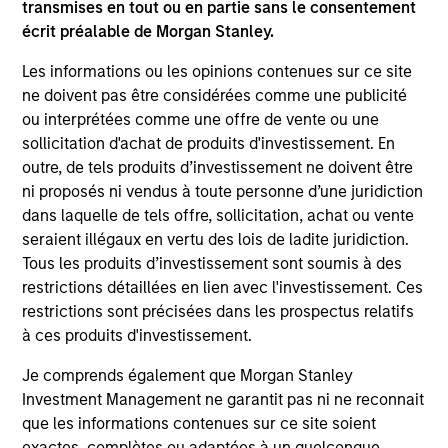
transmises en tout ou en partie sans le consentement
Invests in a globally diversified portfolio of
écrit préalable de Morgan Stanley.
multi-currency debt issued by government
and non-government issuers.
Les informations ou les opinions contenues sur ce site
ne doivent pas être considérées comme une publicité
ou interprétées comme une offre de vente ou une
Global Fixed Income Opportunities Strategy
sollicitation d'achat de produits d'investissement. En
outre, de tels produits d’investissement ne doivent être
Invests in a diversified global portfolio
ni proposés ni vendus à toute personne d’une juridiction
across the full spectrum of fixed income
dans laquelle de tels offre, sollicitation, achat ou vente
with the goal of a high level of current
seraient illégaux en vertu des lois de ladite juridiction.
income.
Tous les produits d’investissement sont soumis à des
restrictions détaillées en lien avec l'investissement. Ces
restrictions sont précisées dans les prospectus relatifs
à ces produits d'investissement.
Global Flexible Income Strategy
Je comprends également que Morgan Stanley
Invests using an unconstrained approach
Investment Management ne garantit pas ni ne reconnait
across the fixed income spectrum with the
que les informations contenues sur ce site soient
goal of constructing a portfolio less
exactes, complètes ou adaptées à un quelconque