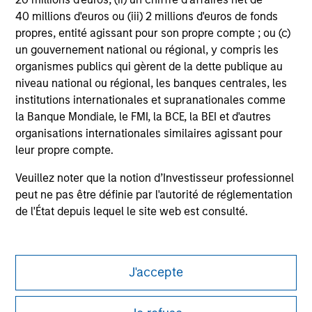
The information on this page is for informational
40 millions d'euros ou (iii) 2 millions d'euros de fonds
purposes only. The information contained herein does
not constitute and should not be construed as an
propres, entité agissant pour son propre compte ; ou (c)
offering of advisory services or an offer to sell or a
un gouvernement national ou régional, y compris les
solicitation of an offer to buy any securities in any
organismes publics qui gèrent de la dette publique au
jurisdiction in which such offer or solicitation,
purchase or sale would be unlawful under the
niveau national ou régional, les banques centrales, les
securities, insurance or other laws of such jurisdiction.
institutions internationales et supranationales comme
la Banque Mondiale, le FMI, la BCE, la BEI et d'autres
All investing involves risks, including a loss of principal.
organisations internationales similaires agissant pour
Please refer to the strategy detail page for important
leur propre compte.
information on the strategy, including additional risk
considerations.
Veuillez noter que la notion d’Investisseur professionnel
peut ne pas être définie par l'autorité de réglementation
de l'État depuis lequel le site web est consulté.
J'accepte