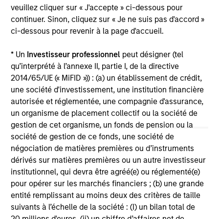
Broad Markets Fixed Income Multi-
Br
veuillez cliquer sur « J'accepte » ci-dessous pour
Sector Playbook: A World of
Mu
continuer. Sinon, cliquez sur « Je ne suis pas d'accord »
Increasing Dispersion
ci-dessous pour revenir à la page d'accueil.
What should fixed income investors be
Th
watching for the rest of 2026? The Broad
di
* Un
Investisseur professionnel
peut désigner (tel
Markets Fixed Income team explores the key
val
qu’interprété à l’annexe II, partie I, de la directive
issues.
2014/65/UE (« MiFID »)) : (a) un établissement de crédit,
une société d'investissement, une institution financière
autorisée et réglementée, une compagnie d'assurance,
un organisme de placement collectif ou la société de
30-JUL-2026
14
gestion de cet organisme, un fonds de pension ou la
société de gestion de ce fonds, une société de
négociation de matières premières ou d’instruments
dérivés sur matières premières ou un autre investisseur
institutionnel, qui devra être agréé(e) ou réglementé(e)
pour opérer sur les marchés financiers ; (b) une grande
entité remplissant au moins deux des critères de taille
May not represent all Team Members.
suivants à l’échelle de la société : (I) un bilan total de
20 millions d'euros, (ii) un chiffre d’affaires net de