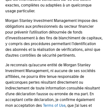
Indexing
Parametric Portfolio Associates has been
Di
exactes, complètes ou adaptées à un quelconque
named one of Financial Services Review's "Top
co
usage particulier.
Direct Indexing Solutions 2026," recognizing
opt
Morgan Stanley Investment Management impose des
the firm's longstanding leadership in
obligations aux professionnels du secteur financier
personalized, tax-managed investing. The
pour prévenir l’utilisation détournée de fonds
profile highlights Parametric's client-centric
d’investissement à des fins de blanchiment de capitaux,
approach to direct indexing, emphasizing
y compris des procédures permettant l'identification
customized portfolio solutions designed
30-JUL-2026
12-
des abonnés et la réalisation de vérifications, ainsi que
around individual investor needs rather than
d'autres contrôles de sécurité pertinents.
standardized investment products
Je reconnais qu'aucune entité de Morgan Stanley
Investment Management, ni aucune de ses sociétés
affiliées, ne pourra être tenue responsable de
quelconques pertes résultant directement ou
indirectement de toute information consultée résultant
d’une déclaration fausse ou erronée de ma part. En
acceptant cette déclaration, je confirme également
May not represent all Team Members.
mon acceptation des
Terms of Use
, que j'ai lues et