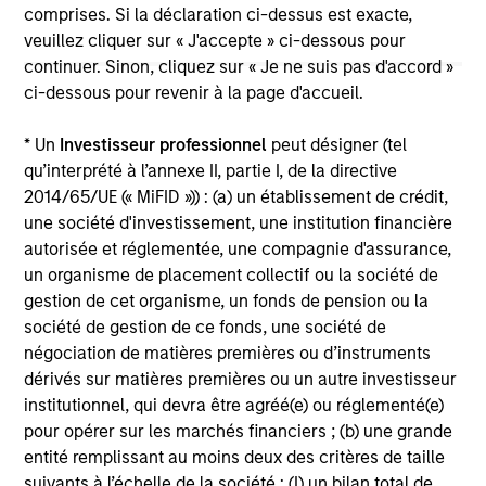
The information on this page is for informational
comprises. Si la déclaration ci-dessus est exacte,
purposes only. The information contained herein does
veuillez cliquer sur « J'accepte » ci-dessous pour
not constitute and should not be construed as an
continuer. Sinon, cliquez sur « Je ne suis pas d'accord »
offering of advisory services or an offer to sell or a
solicitation of an offer to buy any securities in any
ci-dessous pour revenir à la page d'accueil.
jurisdiction in which such offer or solicitation,
purchase or sale would be unlawful under the
* Un
Investisseur professionnel
peut désigner (tel
securities, insurance or other laws of such jurisdiction.
qu’interprété à l’annexe II, partie I, de la directive
All investing involves risks, including a loss of principal.
2014/65/UE (« MiFID »)) : (a) un établissement de crédit,
une société d'investissement, une institution financière
Please refer to the strategy detail page for important
autorisée et réglementée, une compagnie d'assurance,
information on the strategy, including additional risk
considerations.
un organisme de placement collectif ou la société de
gestion de cet organisme, un fonds de pension ou la
société de gestion de ce fonds, une société de
négociation de matières premières ou d’instruments
dérivés sur matières premières ou un autre investisseur
institutionnel, qui devra être agréé(e) ou réglementé(e)
pour opérer sur les marchés financiers ; (b) une grande
entité remplissant au moins deux des critères de taille
suivants à l’échelle de la société : (I) un bilan total de