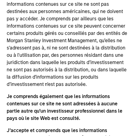
Tom is co-president and chief investment officer of
informations contenues sur ce site ne sont pas
Parametric, a member of the Morgan Stanley
destinées aux personnes américaines, qui ne doivent
Investment Management Operating Committee and
pas y accéder. Je comprends par ailleurs que les
the Parametric Executive Committee. He
informations contenues sur ce site peuvent concerner
coordinates resources, aligns priorities, establishes
certains produits gérés ou conseillés par des entités de
processes for achieving clients’ investment
Morgan Stanley Investment Management, qu’elles ne
objectives and acts as a voting member on all
s'adressent pas à, ni ne sont destinées à la distribution
Parametric investment committees.
ou à l'utilisation par, des personnes résidant dans une
juridiction dans laquelle les produits d’investissement
Prior to joining Parametric, Tom spent two years
ne sont pas autorisés à la distribution, ou dans laquelle
working for the board of governors of the Federal
la diffusion d'informations sur les produits
Reserve in Washington, DC. He has over 30 years
d’investissement n'est pas autorisée.
of financial services experience
Je comprends également que les informations
Tom has authored many articles on topics ranging
contenues sur ce site ne sont adressées à aucune
from liability-driven investing to the volatility risk
partie autre qu’un investisseur professionnel dans le
premium. He is a CFA charterholder and a member
pays où le site Web est consulté.
of the CFA Society of Minnesota. He has a BS in
economics and an MBA in finance from the
J’accepte et comprends que les informations