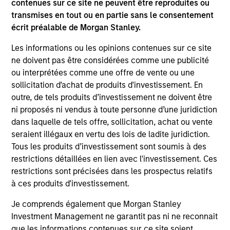
University of Minnesota.
contenues sur ce site ne peuvent être reproduites ou
transmises en tout ou en partie sans le consentement
écrit préalable de Morgan Stanley.
Les informations ou les opinions contenues sur ce site
Team Insights
ne doivent pas être considérées comme une publicité
ou interprétées comme une offre de vente ou une
sollicitation d'achat de produits d'investissement. En
outre, de tels produits d’investissement ne doivent être
ni proposés ni vendus à toute personne d’une juridiction
dans laquelle de tels offre, sollicitation, achat ou vente
seraient illégaux en vertu des lois de ladite juridiction.
Tous les produits d’investissement sont soumis à des
restrictions détaillées en lien avec l'investissement. Ces
restrictions sont précisées dans les prospectus relatifs
à ces produits d'investissement.
MEDIA APPEARANCE
20
Je comprends également que Morgan Stanley
Financial Services Review: Building
Co
Investment Management ne garantit pas ni ne reconnait
Personalized Portfolios through Direct
Dr
que les informations contenues sur ce site soient