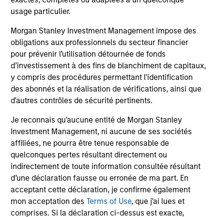
AI Beneficiaries: Investing in Second-
Cr
usage particulier.
Order Effects
Bl
Morgan Stanley Investment Management impose des
Counterpoint Global shares their proprietary
cap
obligations aux professionnels du secteur financier
research on artificial intelligence (AI) and
mar
pour prévenir l’utilisation détournée de fonds
automation’s potential impact on the business
sol
d’investissement à des fins de blanchiment de capitaux,
landscape and society, including the
mar
y compris des procédures permettant l'identification
beneficiaries of second order effects.
und
des abonnés et la réalisation de vérifications, ainsi que
an 
d'autres contrôles de sécurité pertinents.
th
Je reconnais qu'aucune entité de Morgan Stanley
06-MAY-2025
12-
Investment Management, ni aucune de ses sociétés
affiliées, ne pourra être tenue responsable de
quelconques pertes résultant directement ou
indirectement de toute information consultée résultant
d’une déclaration fausse ou erronée de ma part. En
acceptant cette déclaration, je confirme également
mon acceptation des
Terms of Use
, que j'ai lues et
May not represent all Team Members.
comprises. Si la déclaration ci-dessus est exacte,