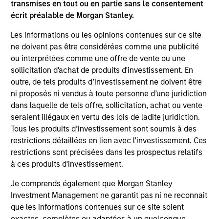
Invests primarily in established and
transmises en tout ou en partie sans le consentement
emerging large cap companies in the United
écrit préalable de Morgan Stanley.
States.
Les informations ou les opinions contenues sur ce site
ne doivent pas être considérées comme une publicité
ou interprétées comme une offre de vente ou une
sollicitation d'achat de produits d'investissement. En
Team Insights
outre, de tels produits d’investissement ne doivent être
ni proposés ni vendus à toute personne d’une juridiction
dans laquelle de tels offre, sollicitation, achat ou vente
seraient illégaux en vertu des lois de ladite juridiction.
Tous les produits d’investissement sont soumis à des
restrictions détaillées en lien avec l'investissement. Ces
restrictions sont précisées dans les prospectus relatifs
à ces produits d'investissement.
Je comprends également que Morgan Stanley
Investment Management ne garantit pas ni ne reconnait
que les informations contenues sur ce site soient
COUNTERPOINT GLOBAL INSIGHTS
CO
exactes, complètes ou adaptées à un quelconque