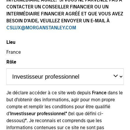
CONTACTER UN CONSEILLER FINANCIER OU UN
INTERMÉDIAIRE FINANCIER AGRÉÉ ET QUE VOUS AVEZ
BESOIN D’AIDE, VEUILLEZ ENVOYER UN E-MAIL À
CSLUX@MORGANSTANLEY.COM
Lieu
France
Rôle
YEARS OF INDUSTRY EXPERIENCE
14
Years
TEAM
Je déclare accéder à ce site web depuis
France
dans le
Counterpoint Global
but d’obtenir des informations, agir pour mon propre
compte et remplir les conditions pour être qualifié
d’
Investisseur professionnel*
(tel que défini ci-
dessous)
*
. Je reconnais et comprends que les
Thomas Kamei is an investor for Counterpoint
informations contenues sur ce site ne sont pas