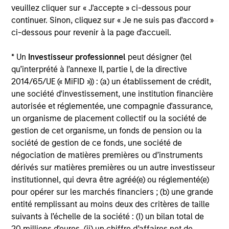
The information on this page is for informational
veuillez cliquer sur « J'accepte » ci-dessous pour
purposes only. The information contained herein does
continuer. Sinon, cliquez sur « Je ne suis pas d'accord »
not constitute and should not be construed as an
ci-dessous pour revenir à la page d'accueil.
offering of advisory services or an offer to sell or a
solicitation of an offer to buy any securities in any
jurisdiction in which such offer or solicitation,
* Un
Investisseur professionnel
peut désigner (tel
purchase or sale would be unlawful under the
qu’interprété à l’annexe II, partie I, de la directive
securities, insurance or other laws of such jurisdiction.
2014/65/UE (« MiFID »)) : (a) un établissement de crédit,
une société d'investissement, une institution financière
All investing involves risks, including a loss of principal.
autorisée et réglementée, une compagnie d'assurance,
Please refer to the strategy detail page for important
un organisme de placement collectif ou la société de
information on the strategy, including additional risk
gestion de cet organisme, un fonds de pension ou la
considerations.
société de gestion de ce fonds, une société de
négociation de matières premières ou d’instruments
dérivés sur matières premières ou un autre investisseur
institutionnel, qui devra être agréé(e) ou réglementé(e)
pour opérer sur les marchés financiers ; (b) une grande
entité remplissant au moins deux des critères de taille
suivants à l’échelle de la société : (I) un bilan total de
20 millions d'euros, (ii) un chiffre d’affaires net de