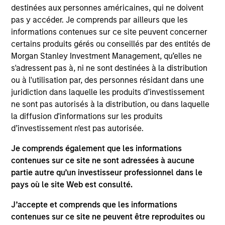
Global. He joined Morgan Stanley in 2012 and has
destinées aux personnes américaines, qui ne doivent
14 years of investment experience. Thomas leads
pas y accéder. Je comprends par ailleurs que les
the Tailwinds Strategy and Sustainability Research
informations contenues sur ce site peuvent concerner
for Counterpoint Global. He was a Fellow at The
certains produits gérés ou conseillés par des entités de
Aspen Institute in 2015 and was previously at
Morgan Stanley Investment Management, qu’elles ne
Kleiner Perkins Caufield & Byers where he analyzed
s'adressent pas à, ni ne sont destinées à la distribution
late stage private technology businesses for the
ou à l'utilisation par, des personnes résidant dans une
Green Technology Growth Fund. Thomas received a
juridiction dans laquelle les produits d’investissement
B.S. in architectural studies from the University of
ne sont pas autorisés à la distribution, ou dans laquelle
Southern California.
la diffusion d'informations sur les produits
d’investissement n'est pas autorisée.
Je comprends également que les informations
contenues sur ce site ne sont adressées à aucune
Counterpoint Global
partie autre qu’un investisseur professionnel dans le
pays où le site Web est consulté.
Tailwinds
J’accepte et comprends que les informations
contenues sur ce site ne peuvent être reproduites ou